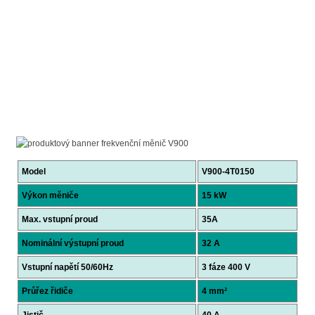
Model
V900-4T0150
Výkon měniče
15 kW
Max. vstupní proud
35A
Nominální výstupní proud
32 A
Vstupní napětí 50/60Hz
3 fáze 400 V
Průřez řidiče
4 mm²