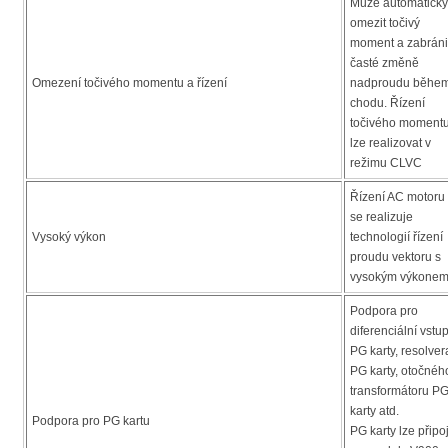
Může automaticky
omezit točivý
moment a zabráni
časté změně
Omezení točivého momentu a řízení
nadproudu běhe
chodu. Řízení
točivého moment
lze realizovat v
režimu CLVC
Řízení AC motoru
se realizuje
Vysoký výkon
technologií řízení
proudu vektoru s
vysokým výkone
Podpora pro
diferenciální vstu
PG karty, resolver
PG karty, otočnéh
transformátoru P
karty atd.
Podpora pro PG kartu
PG karty lze připoj