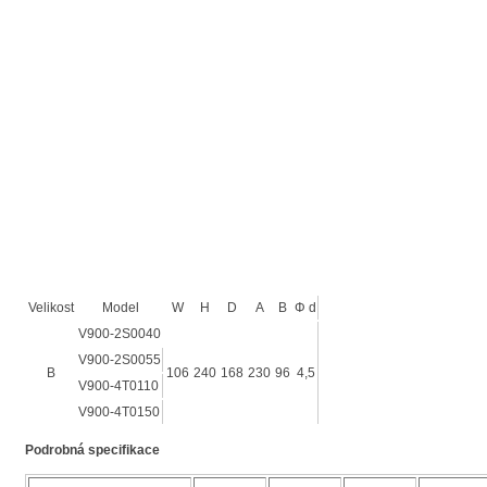
Velikost
Model
W
H
D
A
B
Φ d
V900-2S0040
V900-2S0055
B
106
240
168
230
96
4,5
V900-4T0110
V900-4T0150
Podrobná specifikace