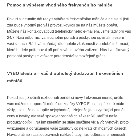
Pomoc s výběrem vhodného frekvenčního měniče
Pokud si neumíte dát rady s výběrem frekvenčního měniče a nejste si jisti
zda bude vhodný pro váš provoz, kdykoli se na nás můžete obrátit.
Můžete nás kontaktovat buď telefonicky nebo e-mailem. Jsme tady pro vás
24/7. Naši odborníci vám ochotně poradí a poskytnou optimální řešení
vaší situace. Rádi vám předají dlouholeté zkušenosti v podobě informací,
které budete potřebovat při pořizování nového zařízení. Nás kvalifikovaný
personál poskytuje veškeré poradenství samozřejmě grátis.
VYBO Electric – váš dlouholetý dodavatel frekvenčních
měničů
Pokud jste již učinili rozhodnutí pořídit si nový frekvenční měnič, určitě
vám můžeme doporučit měnič od značky VYBO Electric, při které máte
vždy jistotu, že nakoupíte nejvýhodněji. Nejenže jde o vynikající poměr
ceny a kvality, ale také spokojenost našich zákazníků, kteří si naše
produkty oblíbili. Našim klientům se stále snažíme víc a víc vyhovět, proto
vyřizujeme a doručujeme vaše zásilky v co nejkratších možných časech.
Navíc platíme i část dopravních nákladů, aby naši odběratelé nemuseli