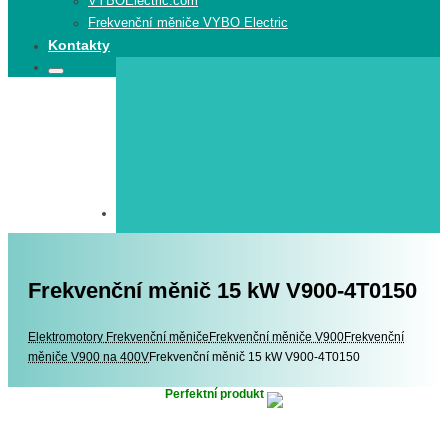
VYBOElectric.com
Frekvenční měniče VYBO Electric
Kontakty
Search
Search
for:
Frekvenční měnič 15 kW V900-4T0150
Elektromotory
Elektromotory
Frekvenční měniče
Frekvenční měniče V900
Frekvenční
měniče V900 na 400V
Frekvenční měnič 15 kW V900-4T0150
Perfektní produkt