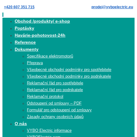
Skip
+420 607 351 715
prodej@vyboelectric.eu
to
content
Skip
Obchod /produkty/ e-shop
to
Poptávky
content
Havárie-pohotovost-24h
Reference
Dokumenty
Specifikace elektromotorů
Přeprava
Všeobecné obchodní podmínky pro spotřebitele
Všeobecné obchodní podmínky pro podnikatele
Reklamační řád pro spotřebitele
Reklamační řád pro podnikatele
Reklamační protokol
Odstoupení od smlouvy – PDF
Formulář pro odstoupení od smlouvy
Zásady ochrany osobních údajů
O nás
VYBO Electric informace