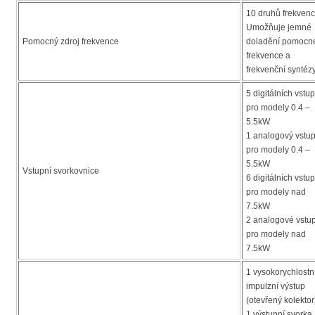
10 druhů frekvenc
Umožňuje jemné
Pomocný zdroj frekvence
doladění pomocn
frekvence a
frekvenční syntézy
5 digitálních vstu
pro modely 0.4 –
5.5kW
1 analogový vstu
pro modely 0.4 –
5.5kW
Vstupní svorkovnice
6 digitálních vstu
pro modely nad
7.5kW
2 analogové vstu
pro modely nad
7.5kW
1 vysokorychlostn
impulzní výstup
(otevřený kolektor
1 výstupní svorka