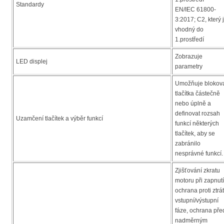
Standardy
EN/IEC 61800-
3:2017; C2, který 
vhodný do
1.prostředí
Zobrazuje
LED displej
parametry
Umožňuje blokov
tlačítka částečně
nebo úplně a
definovat rozsah
Uzamčení tlačítek a výběr funkcí
funkcí některých
tlačítek, aby se
zabránilo
nesprávné funkcí.
Zjišťování zkratu
motoru při zapnutí
ochrana proti ztrá
vstupní/výstupní
fáze, ochrana pře
nadměrným