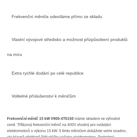
Frekvenční měniče odesíláme přímo ze skladu
Vlastní vývojové středisko a možnost přizpůsobení produktů
na míru
Extra rychlé dodání po celé republice
Volitelné příslušenství k měničům
Frekvenční měnič 15 kW V900-4T0150
máme skladem ve výhodné
ceně. Třífázový frekvenční měnič na 400V vhodný pro ovládání
elektromotorů o výkonu 15 kW. S tímto měničem dokážete velmi snadno,
ale hlavně efektivně řídit otáčky vašeho elektromotoru. Podrobné