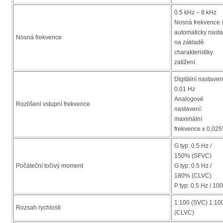
0.5 kHz – 8 kHz
Nosná frekvence 
automaticky nasta
Nosná frekvence
na základě
charakteristiky
zatížení.
Digitální nastaven
0.01 Hz
Analogové
Rozlišení vstupní frekvence
nastavení:
maximální
frekvence x 0,02
G typ: 0.5 Hz /
150% (SFVC)
Počáteční točivý moment
G typ: 0.5 Hz /
180% (CLVC)
P typ: 0.5 Hz / 1
1:100 (SVC) 1:10
Rozsah rychlosti
(CLVC)