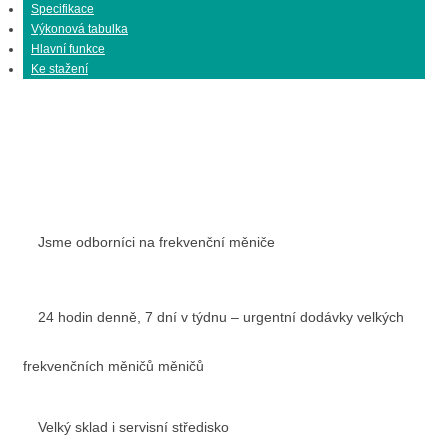
Specifikace
Výkonová tabulka
Hlavní funkce
Ke stažení
Jsme odborníci na frekvenční měniče
24 hodin denně, 7 dní v týdnu – urgentní dodávky velkých
frekvenčních měničů měničů
Velký sklad i servisní středisko