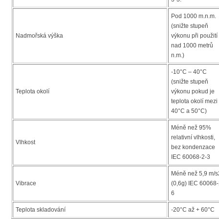
Pod 1000 m.n.m.
(snižte stupeň
Nadmořská výška
výkonu při použití
nad 1000 metrů
n.m.)
-10°C – 40°C
(snižte stupeň
Teplota okolí
výkonu pokud je
teplota okolí mezi
40°C a 50°C)
Méně než 95%
relativní vlhkosti,
Vlhkost
bez kondenzace
IEC 60068-2-3
Méně než 5,9 m/s
Vibrace
(0,6g) IEC 60068-
6
Teplota skladování
-20°C až + 60°C