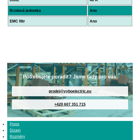
Jistič
40 A
Brzdová jednotka
Ano
EMC filtr
Ano
Potřebujete poradit? Jsme tady pro vás.
prodej@vyboelectric.eu
+420 607 351 715
Popis
Dizajn
Rozměry