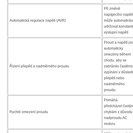
Při změně
napájecího napětí
Automatická regulace napětí (AVR)
může automaticky
udržovat konstant
výstupní napětí
Proud a napětí js
automaticky
omezeny během
chodu, aby se
Řízení přepětí a nadměrného proudu
zabránilo častém
vypínání v důsled
přepětí nebo
nadměrného
proudu.
Pomáhá
předcházet častý
Rychlé omezení proudu
chybám z důvodu
nadproudu AC
motoru