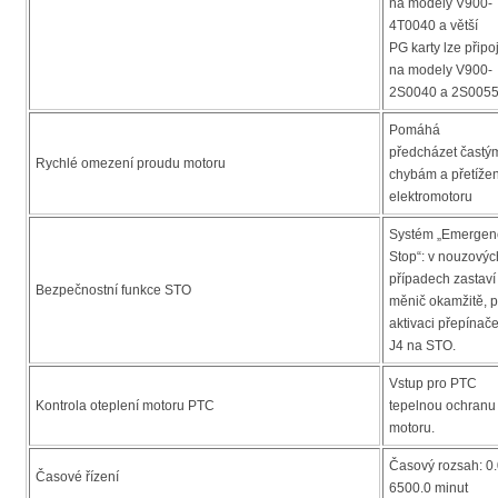
na modely V900-
4T0040 a větší
PG karty lze připoj
na modely V900-
2S0040 a 2S005
Pomáhá
předcházet častý
Rychlé omezení proudu motoru
chybám a přetížen
elektromotoru
Systém „Emergen
Stop“: v nouzovýc
případech zastaví
Bezpečnostní funkce STO
měnič okamžitě, 
aktivaci přepínač
J4 na STO.
Vstup pro PTC
Kontrola oteplení motoru PTC
tepelnou ochranu
motoru.
Časový rozsah: 0.
Časové řízení
6500.0 minut