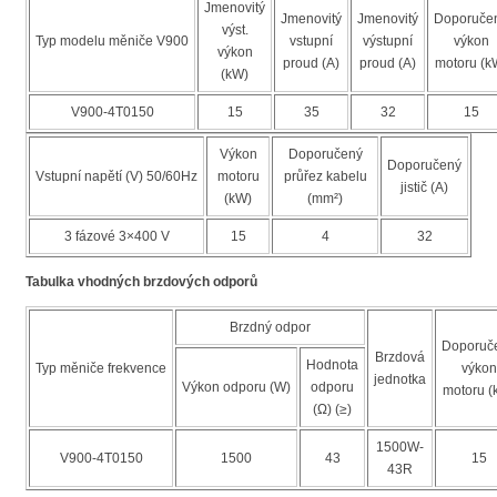
Jmenovitý
Jmenovitý
Jmenovitý
Doporuče
výst.
Typ modelu měniče V900
vstupní
výstupní
výkon
výkon
proud (A)
proud (A)
motoru (k
(kW)
V900-4T0150
15
35
32
15
Výkon
Doporučený
Doporučený
Vstupní napětí (V) 50/60Hz
motoru
průřez kabelu
jistič (A)
(kW)
(mm²)
3 fázové 3×400 V
15
4
32
Tabulka vhodných brzdových odporů
Brzdný odpor
Doporuč
Brzdová
Hodnota
Typ měniče frekvence
výkon
jednotka
Výkon odporu (W)
odporu
motoru (
(Ω) (≥)
1500W-
V900-4T0150
1500
43
15
43R