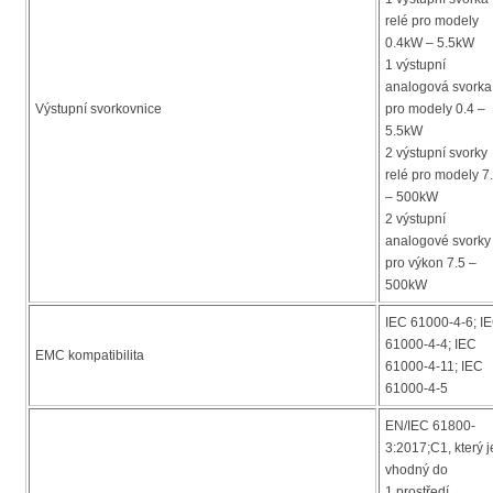
relé pro modely
0.4kW – 5.5kW
1 výstupní
analogová svorka
Výstupní svorkovnice
pro modely 0.4 –
5.5kW
2 výstupní svorky
relé pro modely 7
– 500kW
2 výstupní
analogové svorky
pro výkon 7.5 –
500kW
IEC 61000-4-6; I
61000-4-4; IEC
EMC kompatibilita
61000-4-11; IEC
61000-4-5
EN/IEC 61800-
3:2017;C1, který j
vhodný do
1.prostředí