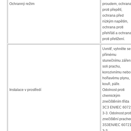
Ochranný režim
proudem, ochran
proti přepětí,
ochrana před
nízkým napětím,
ochrana proti
přehřátí a ochran
proti přetížení.
Uvnitř, vyhněte se
přímému
slunečnímu záření
soli prachu,
korozivnímu nebo
hořlavému plynu,
kouři, páře.
Instalace v prostředí
Odolnost proti
chemickým
znečištěním třída
3C3 EN/IEC 6072
3-3. Odolnost prot
znečištění prach
3S3EN/IEC 60721
3-3.