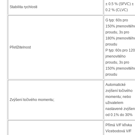
± 0.5 % (SFVC) ±
Stabilita rychlosti
0.2 % (CLVC)
G typ: 60s pro
150% jmenovitéh
proudu, 3s pro
180% jmenovitéh
proudu
Přetížitelnost
P typ: 60s pro 12
jmenovitého
proudu, 3s pro
150% jmenovitéh
proudu
Automatické
zvýšení točivého
momentu; nebo
Zvýšení točivého momentu;
uživatelem
nastavené zvýšen
od 0.1% do 30%
Přímá V/F křivka
Vícebodová V/F