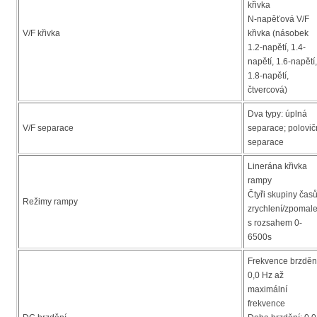
křivka
N-napěťová V/F
V/F křivka
křivka (násobek
1.2-napětí, 1.4-
napětí, 1.6-napětí,
1.8-napětí,
čtvercová)
Dva typy: úplná
V/F separace
separace; polovič
separace
Linerána křivka
rampy
Čtyři skupiny čas
Režimy rampy
zrychlení/zpomale
s rozsahem 0-
6500s
Frekvence brzděn
0,0 Hz až
maximální
frekvence