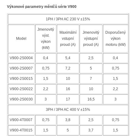
Výkonové parametry měničů série V900
1PH / 3PH AC 230 V ±15%
Jmenovitý
Maximální
Jmenovitý
Doporučený
výst.
Model
vstupní
výstupní
výkon
výkon
proud (A)
proud (A)
motoru (kW)
(kW)
V900-2S0004
0,4
5,4
2,5
0,4
V900-2S0007
0,75
7,2
5
0,75
V900-2S0015
1,5
10
7
1,5
V900-2S0022
2,2
16
10
2,2
V900-2S0030
3
17
16,5
3
3PH / 3PH AC 400 V ±15%
V900-4T0007
0,75
3,8
2,5
0,75
V900-4T0015
1,5
5
3,7
1,5