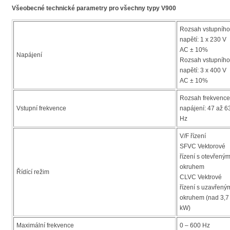
Všeobecné technické parametry pro všechny typy V900
Rozsah vstupního
napětí: 1 x 230 V
AC ± 10%
Napájení
Rozsah vstupního
napětí: 3 x 400 V
AC ± 10%
Rozsah frekvence
Vstupní frekvence
napájení: 47 až 6
Hz
V/F řízení
SFVC Vektorové
řízení s otevřený
okruhem
Řídící režim
CLVC Vektrové
řízení s uzavřený
okruhem (nad 3,7
kW)
Maximální frekvence
0 – 600 Hz