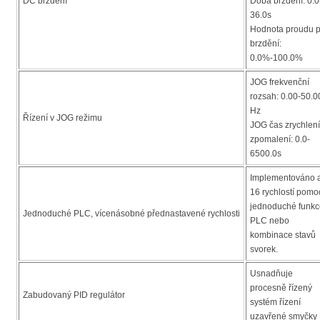
DC brzdění
Doba brzdění: 0.0
36.0s
Hodnota proudu p
brzdění:
0.0%-100.0%
JOG frekvenční
rozsah: 0.00-50.0
Hz
Řízení v JOG režimu
JOG čas zrychlení
zpomalení: 0.0-
6500.0s
Implementováno 
16 rychlostí pomo
jednoduché funkc
Jednoduché PLC, vícenásobné přednastavené rychlosti
PLC nebo
kombinace stavů
svorek.
Usnadňuje
procesně řízený
Zabudovaný PID regulátor
systém řízení
uzavřené smyčky