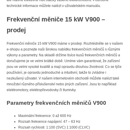
technické informace můžete nalézt v uživatelském manuálu.
Frekvenční měniče 15 kW V900 –
prodej
Frekvenční měniče 15 kW V900 máme v prodeji. Rozhlédněte se v našem
e-shopu a poznejte naši širokou nabídku frekvenčních měničů s různými
výkony a parametry. Na skladě držíme tisíce kusů frekvenčních měničů a
doručujeme je ve velmi krátké době. Umíme vám garantovat, že zařízení
jsou ve velmi vysoké kvalitě a mají opravdu dlouhou životnost. Co se týče
používání, je opravdu jednoduché a intuitivní, takže to zvládne i
nezkušený uživatel. V našem internetovém obchodě můžete nalézt také
množství různého příslušenství nebo jiných zařízení. Jsou to například
elektromotory, elektropřevodovky či tlumivky.
Parametry frekvenčních měničů V900
Maximální frekvence: 0 až 600 Hz
Rozsah frekvence napájení: 47 – 63 Hz
Rozsah rychlosti: 1:100 (SVC) 1:1000 (CLVC)