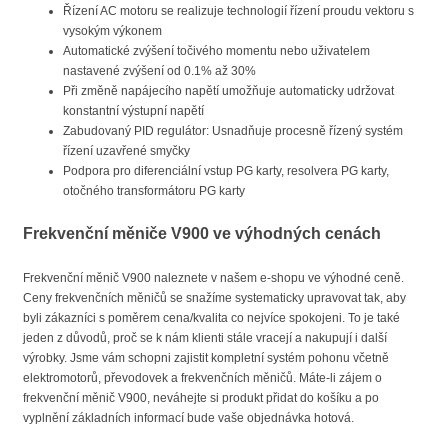
Řízení AC motoru se realizuje technologií řízení proudu vektoru s
vysokým výkonem
Automatické zvýšení točivého momentu nebo uživatelem
nastavené zvýšení od 0.1% až 30%
Při změně napájecího napětí umožňuje automaticky udržovat
konstantní výstupní napětí
Zabudovaný PID regulátor: Usnadňuje procesně řízený systém
řízení uzavřené smyčky
Podpora pro diferenciální vstup PG karty, resolvera PG karty,
otočného transformátoru PG karty
Frekvenční měniče V900 ve výhodných cenách
Frekvenční měnič V900 naleznete v našem e-shopu ve výhodné ceně.
Ceny frekvenčních měničů se snažíme systematicky upravovat tak, aby
byli zákazníci s poměrem cena/kvalita co nejvíce spokojeni. To je také
jeden z důvodů, proč se k nám klienti stále vracejí a nakupují i další
výrobky. Jsme vám schopni zajistit kompletní systém pohonu včetně
elektromotorů, převodovek a frekvenčních měničů. Máte-li zájem o
frekvenční měnič V900, neváhejte si produkt přidat do košíku a po
vyplnění základních informací bude vaše objednávka hotová.