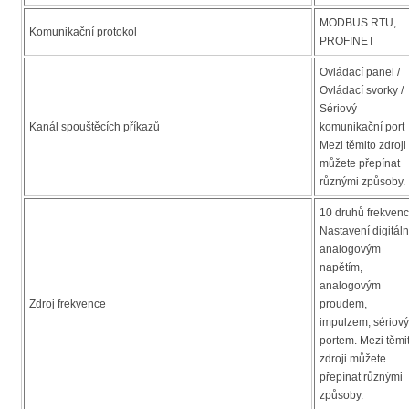
MODBUS RTU,
Komunikační protokol
PROFINET
Ovládací panel /
Ovládací svorky /
Sériový
Kanál spouštěcích příkazů
komunikační port
Mezi těmito zdroji
můžete přepínat
různými způsoby.
10 druhů frekvenc
Nastavení digitáln
analogovým
napětím,
analogovým
Zdroj frekvence
proudem,
impulzem, sériov
portem. Mezi těmi
zdroji můžete
přepínat různými
způsoby.