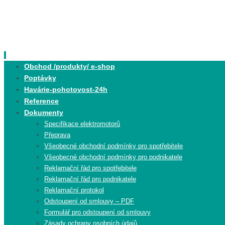
Skip
to
content
Skip
Obchod /produkty/ e-shop
to
Poptávky
content
Havárie-pohotovost-24h
Reference
Dokumenty
Specifikace elektromotorů
Přeprava
Všeobecné obchodní podmínky pro spotřebitele
Všeobecné obchodní podmínky pro podnikatele
Reklamační řád pro spotřebitele
Reklamační řád pro podnikatele
Reklamační protokol
Odstoupení od smlouvy – PDF
Formulář pro odstoupení od smlouvy
Zásady ochrany osobních údajů