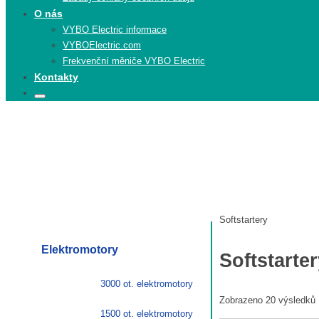
O nás
VYBO Electric informace
VYBOElectric.com
Frekvenční měniče VYBO Electric
Kontakty
Search
Search
for:
Elektromotory
Softstartery
Elektromotory
Softstarte
3000 ot. elektromotory
Zobrazeno 20 výsledků
1500 ot. elektromotory