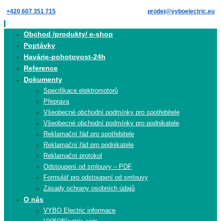
Skip
+420 607 351 715
prodej@vyboelectric.eu
to
content
Skip
Obchod /produkty/ e-shop
to
Poptávky
content
Havárie-pohotovost-24h
Reference
Dokumenty
Specifikace elektromotorů
Přeprava
Všeobecné obchodní podmínky pro spotřebitele
Všeobecné obchodní podmínky pro podnikatele
Reklamační řád pro spotřebitele
Reklamační řád pro podnikatele
Reklamační protokol
Odstoupení od smlouvy – PDF
Formulář pro odstoupení od smlouvy
Zásady ochrany osobních údajů
O nás
VYBO Electric informace