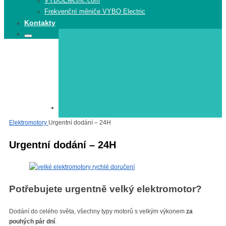
VYBOElectric.com
Frekvenční měniče VYBO Electric
Kontakty
Search
Search
for:
Elektromotory
Elektromotory
Urgentní dodání – 24H
Urgentní dodání – 24H
Potřebujete urgentně velký elektromotor?
Dodání do celého světa, všechny typy motorů s velkým výkonem
za
pouhých pár dní
.