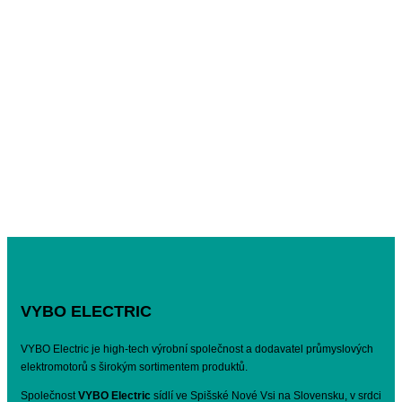
VYBO ELECTRIC
VYBO Electric je high-tech výrobní společnost a dodavatel průmyslových
elektromotorů s širokým sortimentem produktů.
Společnost
VYBO Electric
sídlí ve Spišské Nové Vsi na Slovensku, v srdci