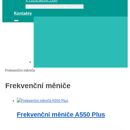
VYBOElectric.com
Frekvenční měniče VYBO Electric
Kontakty
Search
Search
for:
Elektromotory
Frekvenční měniče
Frekvenční měniče
Frekvenční měniče A550 Plus