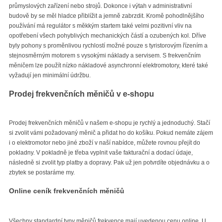
průmyslových zařízení nebo strojů. Dokonce i výtah v administrativní
budově by se měl hladce přiblížit a jemně zabrzdit. Kromě pohodlnějšího
používání má regulátor s měkkým startem také velmi pozitivní vliv na
opotřebení všech pohyblivých mechanických částí a ozubených kol. Dříve
byly pohony s proměnlivou rychlostí možné pouze s tyristorovým řízením a
stejnosměrným motorem s vysokými náklady a servisem. S frekvenčním
měničem lze použít nízko nákladové asynchronní elektromotory, které také
vyžadují jen minimální údržbu.
Prodej frekvenčních měničů v e-shopu
Prodej frekvenčních měničů v našem e-shopu je rychlý a jednoduchý. Stačí
si zvolit vámi požadovaný měnič a přidat ho do košíku. Pokud nemáte zájem
i o elektromotor nebo jiné zboží v naší nabídce, můžete rovnou přejít do
pokladny. V pokladně je třeba vyplnit vaše fakturační a dodací údaje,
následně si zvolit typ platby a dopravy. Pak už jen potvrdíte objednávku a o
zbytek se postaráme my.
Online ceník frekvenčních měničů
Všechny standardní typy měničů frekvence mají uvedenou cenu online. U