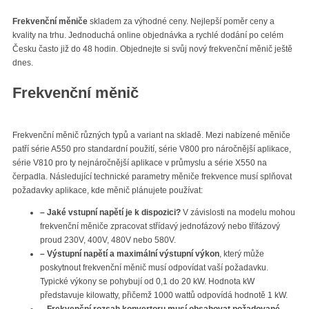
Frekvenční měniče
skladem za výhodné ceny. Nejlepší poměr ceny a
kvality na trhu. Jednoduchá online objednávka a rychlé dodání po celém
Česku často již do 48 hodin. Objednejte si svůj nový frekvenční měnič ještě
dnes.
Frekvenční měnič
Frekvenční měnič různých typů a variant na skladě. Mezi nabízené měniče
patří série A550 pro standardní použití, série V800 pro náročnější aplikace,
série V810 pro ty nejnáročnější aplikace v průmyslu a série X550 na
čerpadla. Následující technické parametry měniče frekvence musí splňovat
požadavky aplikace, kde měnič plánujete používat:
– Jaké vstupní napětí je k dispozici?
V závislosti na modelu mohou
frekvenční měniče zpracovat střídavý jednofázový nebo třífázový
proud 230V, 400V, 480V nebo 580V.
– Výstupní napětí a maximální výstupní výkon
, který může
poskytnout frekvenční měnič musí odpovídat vaší požadavku.
Typické výkony se pohybují od 0,1 do 20 kW. Hodnota kW
představuje kilowatty, přičemž 1000 wattů odpovídá hodnotě 1 kW.
– Frekvenční rozsah konvertoru musí obsahovat požadované