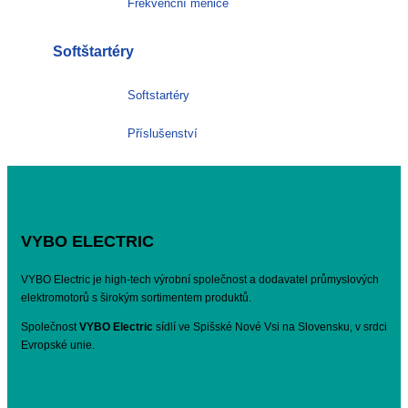
Frekvenční měniče
Softštartéry
Softstartéry
Příslušenství
VYBO ELECTRIC
VYBO Electric je high-tech výrobní společnost a dodavatel průmyslových
elektromotorů s širokým sortimentem produktů.
Společnost
VYBO Electric
sídlí ve Spišské Nové Vsi na Slovensku, v srdci
Evropské unie.