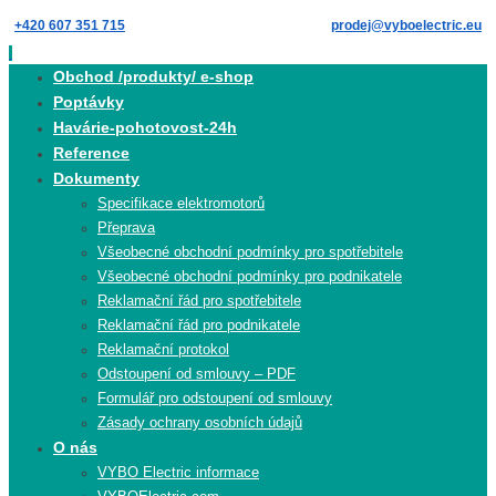
Skip
+420 607 351 715
prodej@vyboelectric.eu
to
content
Skip
Obchod /produkty/ e-shop
to
Poptávky
content
Havárie-pohotovost-24h
Reference
Dokumenty
Specifikace elektromotorů
Přeprava
Všeobecné obchodní podmínky pro spotřebitele
Všeobecné obchodní podmínky pro podnikatele
Reklamační řád pro spotřebitele
Reklamační řád pro podnikatele
Reklamační protokol
Odstoupení od smlouvy – PDF
Formulář pro odstoupení od smlouvy
Zásady ochrany osobních údajů
O nás
VYBO Electric informace