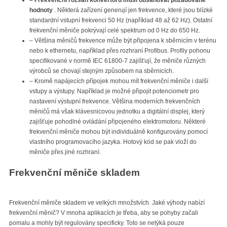
hodnoty
. Některá zařízení generují jen frekvence, které jsou blízké
standardní vstupní frekvenci 50 Hz (například 48 až 62 Hz). Ostatní
frekvenční měniče pokrývají celé spektrum od 0 Hz do 650 Hz.
– Většina měničů frekvence může být připojena k sběrnicím v terénu
nebo k ethernetu, například přes rozhraní Profibus. Profily pohonu
specifikované v normě IEC 61800-7 zajišťují, že měniče různých
výrobců se chovají stejným způsobem na sběrnicích.
– Kromě napájecích přípojek mohou mít frekvenční měniče i další
vstupy a výstupy. Například je možné připojit potenciometr pro
nastavení výstupní frekvence. Většina moderních frekvenčních
měničů má však klávesnicovou jednotku a digitální displej, který
zajišťuje pohodlné ovládání připojeného elektromotoru. Některé
frekvenční měniče mohou být individuálně konfigurovány pomocí
vlastního programovacího jazyka. Hotový kód se pak vloží do
měniče přes jiné rozhraní.
Frekvenční měniče skladem
Frekvenční měniče skladem ve velkých množstvích. Jaké výhody nabízí
frekvenční měnič? V mnoha aplikacích je třeba, aby se pohyby začali
pomalu a mohly být regulovány specificky. Toto se netýká pouze