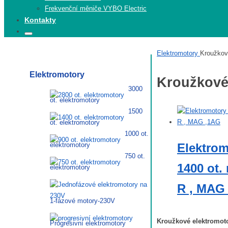
Frekvenční měniče VYBO Electric
Kontakty
Search
Search
for:
Elektrom
Elektromotory
Kroužkov
Elektromotory
Kroužkové
3000
ot. elektromotory
1500
ot. elektromotory
1000 ot.
elektromotory
Elektrom
750 ot.
1400 ot. 
elektromotory
R , MAG
1-fázové motory-230V
Kroužkové elektromot
Progresivní elektromotory