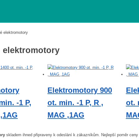
otory
é elektromotory
 elektromotory
otory
Elektromotory 900
Ele
min. -1 P,
ot. min. -1 P, R ,
ot. 
 ,1AG
MAG ,1AG
MA
ory
skladem ihned připraveny k odeslání k zákazníkům. Nejlepší poměr ceny a