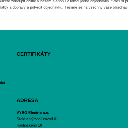
ůžete zakoupit online v našem e-shopu v rámci jedné objednávky. Stačí si pro
b platby a dopravy a potvrdit objednávku. Těšíme se na všechny vaše objedn
CERTIFIKÁTY
h
dci
ADRESA
VYBO Electric a.s.
Sídlo a výrobní závod 01
Radlinského 18