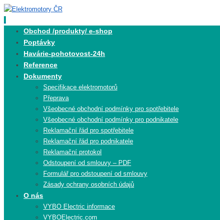
Skip
to
content
Skip
Obchod /produkty/ e-shop
to
Poptávky
content
Havárie-pohotovost-24h
Reference
Dokumenty
Specifikace elektromotorů
Přeprava
Všeobecné obchodní podmínky pro spotřebitele
Všeobecné obchodní podmínky pro podnikatele
Reklamační řád pro spotřebitele
Reklamační řád pro podnikatele
Reklamační protokol
Odstoupení od smlouvy – PDF
Formulář pro odstoupení od smlouvy
Zásady ochrany osobních údajů
O nás
VYBO Electric informace
VYBOElectric.com