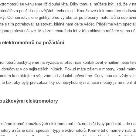
tromotorů se věnujeme již dlouhá léta. Díky tomu si můžete být jisti, že v n
ateriálů za použití nejnovějších technologií. Kroužkové elektromotory dodáv
ý. Od hornictví, energetiky, přes výrobu až po přesuny materiálů či dopravní
te s tím potřebovali asistovat, klidně nám dejte vědět. Přidělíme vám specia
é jsou profesionálové. Mají za sebou řadu let v této oblasti a můžete se na ně
 elektromotorů na požádání
romotorů poskytujeme na vyžádání. Stačí nás kontaktovat emailem nebo tele
doručovat v co nejkratších lhůtách. Pokud máte zájem o motory, které máme
prosím kontaktujte a vše vám individuální upřesníme. Ceny jsou ale vždy vel
me tak, aby byly pro zákazníky co nejvýhodnější a naše motory jsme mohli d
roužkovými elektromotory
máme kromě kroužkových elektromotorů i různé další typy produktů. Jde napří
 motory a různé další speciální typy elektromotorů. Kromě toho máme v nabí