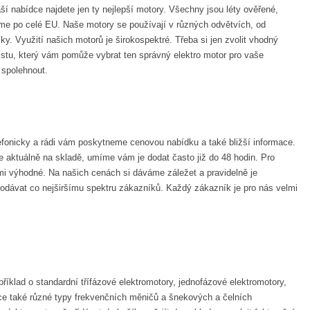
aší nabídce najdete jen ty nejlepší motory. Všechny jsou léty ověřené,
áme po celé EU. Naše motory se používají v různých odvětvích, od
ky. Využití našich motorů je širokospektré. Třeba si jen zvolit vhodný
listu, který vám pomůže vybrat ten správný elektro motor pro vaše
 spolehnout.
fonicky a rádi vám poskytneme cenovou nabídku a také bližší informace.
 aktuálně na skladě, umíme vám je dodat často již do 48 hodin. Pro
mi výhodné. Na našich cenách si dáváme záležet a pravidelně je
odávat co nejširšímu spektru zákazníků. Každý zákazník je pro nás velmi
klad o standardní třífázové elektromotory, jednofázové elektromotory,
dce také různé typy frekvenčních měničů a šnekových a čelních