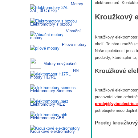
elektromotorů. Kontakt
Motory
3AL, 3LC (IE3)
Kroužkový e
Elektromotory s brzdou
Vibrační
Kroužkový elektromotor
motory
okolí. To nám umožňuje
Pilové motory
Naše společnost je na t
produkty, které splní t
Motory-nevýbušné
Kroužkové ele
NN
motory H17RL
Kroužkové elektromotory
Elektromotory Siemens
pracovníci vám ochotně
prodej@vyboelectric.
Elektromotory MEZ
potřebujete něco doplnit
Elektromotory ABB
Prodej kroužkový
Kroužkové elektromotory