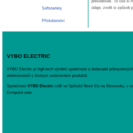
převodovek. To vše si m
údaje, zvolit si způso
Softstartéry
Příslušenství
VYBO ELECTRIC
VYBO Electric je high-tech výrobní společnost a dodavatel průmyslovýc
elektromotorů s širokým sortimentem produktů.
Společnost
VYBO Electric
sídlí ve Spišské Nové Vsi na Slovensku, v sr
Evropské unie.