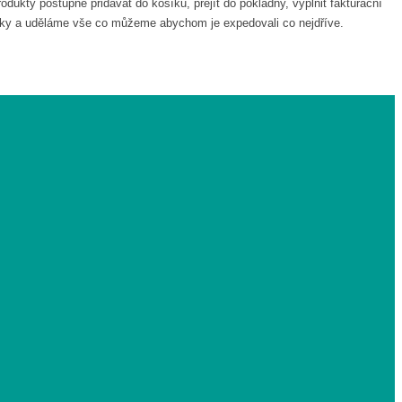
dukty postupně přidávat do košíku, přejít do pokladny, vyplnit fakturační
ávky a uděláme vše co můžeme abychom je expedovali co nejdříve.