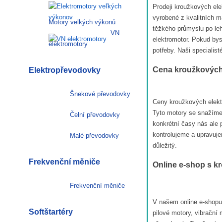
Prodeji kroužkových elek
vyrobené z kvalitních m
Motory velkých výkonů
těžkého průmyslu po lehk
VN
elektromotor. Pokud bys
elektromotory
potřeby. Naši specialist
Cena kroužkových
Elektropřevodovky
Šnekové převodovky
Ceny kroužkových elekt
Tyto motory se snažíme 
Čelní převodovky
konkrétní časy nás ale 
kontrolujeme a upravuje
Malé převodovky
důležitý.
Frekvenční měniče
Online e-shop s k
Frekvenční měniče
V našem online e-shopu 
Softštartéry
pilové motory, vibrační