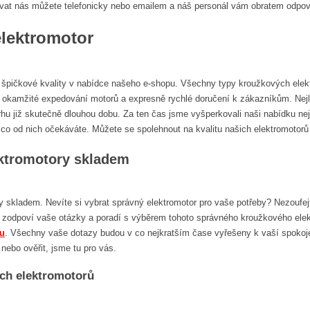
ovat nás můžete telefonicky nebo emailem a náš personál vám obratem odpoví
lektromotor
 špičkové kvality v nabídce našeho e-shopu. Všechny typy kroužkových elek
 okamžité expedování motorů a expresně rychlé doručení k zákazníkům. Nejle
rhu již skutečně dlouhou dobu. Za ten čas jsme vyšperkovali naši nabídku nej
o, co od nich očekáváte. Můžete se spolehnout na kvalitu našich elektromotorů
ktromotory skladem
 skladem. Nevíte si vybrat správný elektromotor pro vaše potřeby? Nezoufejt
 zodpoví vaše otázky a poradí s výběrem tohoto správného kroužkového ele
eu
. Všechny vaše dotazy budou v co nejkratším čase vyřešeny k vaší spokoje
 nebo ověřit, jsme tu pro vás.
ch elektromotorů