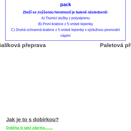
pack
Zboží se zvýšenou hmotností je balené následovně:
A) Tlumící složky z polystyrenu
B) První krabice z 5-vrstvé lepenky
C) Druhá ochranná krabice z 5-vrstvé lepenky s výztužnou pevnostní
náplní
alíková přeprava
Paletová p
Jak je to s dobírkou?
Dobírka je také zdarma…….