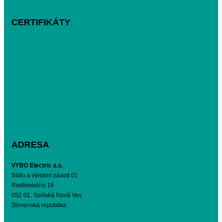
CERTIFIKÁTY
ADRESA
VYBO Electric a.s.
Sídlo a výrobní závod 01
Radlinského 18
052 01, Spišská Nová Ves
Slovenská republika