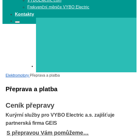
VYBOElectric.com
Frekvenční měniče VYBO Electric
Kontakty
Search
Search
for:
Elektromotory
Elektromotory
Přeprava a platba
Přeprava a platba
Ceník přepravy
Kurýrní služby pro VYBO Electric a.s. zajišťuje
partnerská firma GEIS
S přepravou Vám pomůžeme…