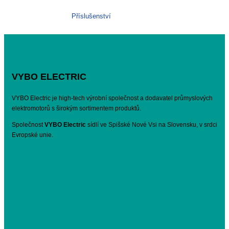
Příslušenství
VYBO ELECTRIC
VYBO Electric je high-tech výrobní společnost a dodavatel průmyslových
elektromotorů s širokým sortimentem produktů.
Společnost
VYBO Electric
sídlí ve Spišské Nové Vsi na Slovensku, v srdci
Evropské unie.