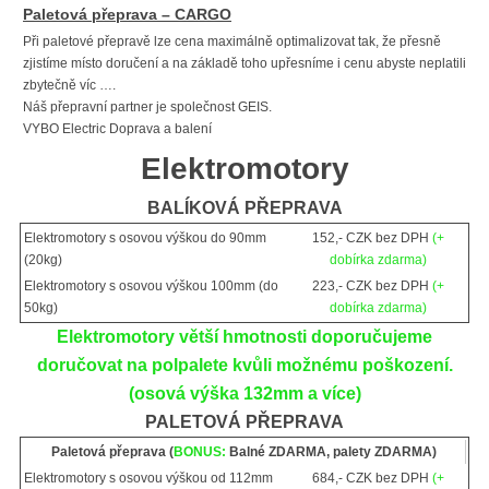
Paletová přeprava – CARGO
Při paletové přepravě lze cena maximálně optimalizovat tak, že přesně
zjistíme místo doručení a na základě toho upřesníme i cenu abyste neplatili
zbytečně víc ….
Náš přepravní partner je společnost GEIS.
VYBO Electric Doprava a balení
Elektromotory
BALÍKOVÁ PŘEPRAVA
Elektromotory s osovou výškou do 90mm
152,- CZK bez DPH
(+
(20kg)
dobírka zdarma)
Elektromotory s osovou výškou 100mm (do
223,- CZK bez DPH
(+
50kg)
dobírka zdarma)
Elektromotory větší hmotnosti doporučujeme
doručovat na polpalete kvůli možnému poškození.
(osová výška 132mm a více)
PALETOVÁ PŘEPRAVA
Paletová přeprava (
BONUS:
Balné ZDARMA, palety ZDARMA)
Elektromotory s osovou výškou od 112mm
684,- CZK bez DPH
(+