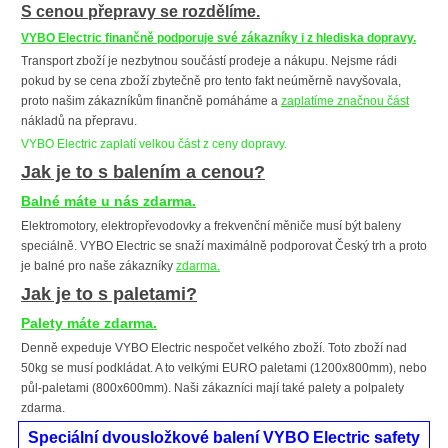
S cenou přepravy se rozdělíme.
VYBO Electric finančně podporuje své zákazníky i z hlediska dopravy.
Transport zboží je nezbytnou součástí prodeje a nákupu. Nejsme rádi
pokud by se cena zboží zbytečně pro tento fakt neúměrně navyšovala,
proto našim zákazníkům finančně pomáháme a
zaplatíme značnou část
nákladů na přepravu.
VYBO Electric zaplatí velkou část z ceny dopravy.
Jak je to s balením a cenou?
Balné máte u nás zdarma.
Elektromotory, elektropřevodovky a frekvenční měniče musí být baleny
speciálně. VYBO Electric se snaží maximálně podporovat Český trh a proto
je balné pro naše zákazníky
zdarma.
Jak je to s paletami?
Palety máte zdarma.
Denně expeduje VYBO Electric nespočet velkého zboží. Toto zboží nad
50kg se musí podkládat. A to velkými EURO paletami (1200x800mm), nebo
půl-paletami (800x600mm). Naši zákazníci mají také palety a polpalety
zdarma.
Speciální dvousložkové balení VYBO Electric safety