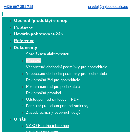
Skip
+420 607 351 715
prodej@vyboelectric.eu
to
content
Skip
Obchod /produkty/ e-shop
to
Poptávky
content
Havárie-pohotovost-24h
Reference
Dokumenty
Specifikace elektromotorů
Přeprava
Všeobecné obchodní podmínky pro spotřebitele
Všeobecné obchodní podmínky pro podnikatele
Reklamační řád pro spotřebitele
Reklamační řád pro podnikatele
Reklamační protokol
Odstoupení od smlouvy – PDF
Formulář pro odstoupení od smlouvy
Zásady ochrany osobních údajů
O nás
VYBO Electric informace