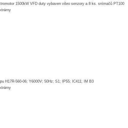
ktromotor 1500kW VFD duty vybaven vibro senzory a 8 ks. snímačů PT100
ktrárny
pu H17R-560-06; Y6000V; 50Hz; S1; IP55; IC411; IM B3
ktrárny