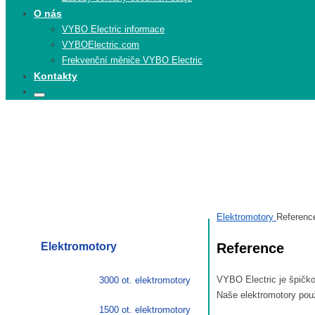
O nás
VYBO Electric informace
VYBOElectric.com
Frekvenční měniče VYBO Electric
Kontakty
Search
Search
for:
Elektrom
Elektromotory
Referenc
Elektromotory
Reference
VYBO Electric je špičk
3000 ot. elektromotory
Naše elektromotory použ
1500 ot. elektromotory