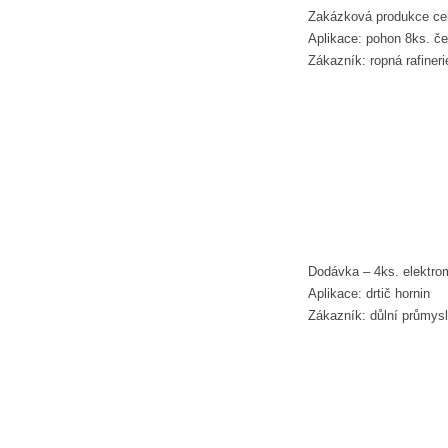
Zakázková produkce ce
Aplikace: pohon 8ks. če
Zákazník: ropná rafineri
Dodávka – 4ks. elektr
Aplikace: drtič hornin
Zákazník: důlní průmysl