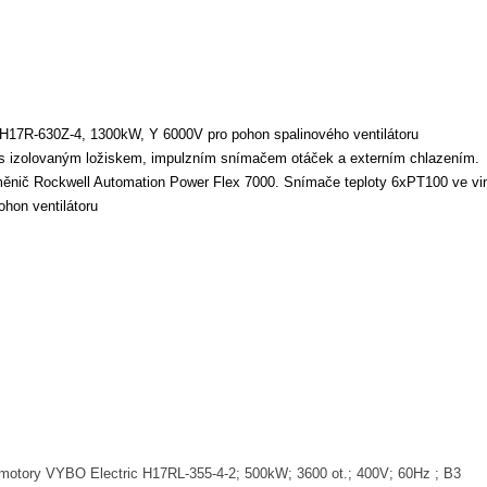
H17R-630Z-4, 1300kW, Y 6000V pro pohon spalinového ventilátoru
 s izolovaným ložiskem, impulzním snímačem otáček a externím chlazením.
měnič Rockwell Automation Power Flex 7000. Snímače teploty 6xPT100 ve vin
pohon ventilátoru
omotory VYBO Electric H17RL-355-4-2; 500kW; 3600 ot.; 400V; 60Hz ; B3