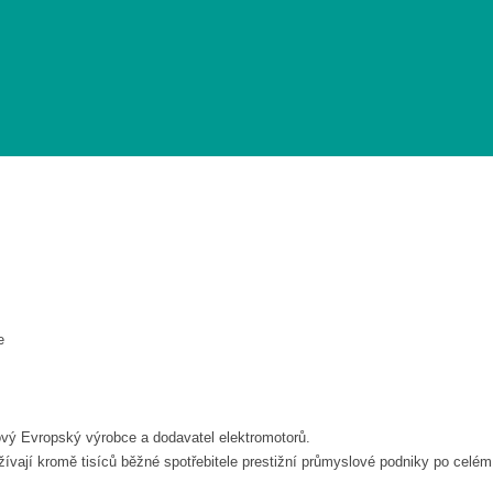
otory
e
ový Evropský výrobce a dodavatel elektromotorů.
ívají kromě tisíců běžné spotřebitele prestižní průmyslové podniky po celém