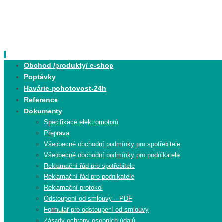
Skip
to
content
Skip
Obchod /produkty/ e-shop
to
Poptávky
content
Havárie-pohotovost-24h
Reference
Dokumenty
Specifikace elektromotorů
Přeprava
Všeobecné obchodní podmínky pro spotřebitele
Všeobecné obchodní podmínky pro podnikatele
Reklamační řád pro spotřebitele
Reklamační řád pro podnikatele
Reklamační protokol
Odstoupení od smlouvy – PDF
Formulář pro odstoupení od smlouvy
Zásady ochrany osobních údajů