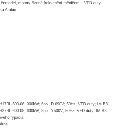
čerpadel, motory řízené frekvenční měničem – VFD duty.
ká Arábie
H17RL-500-06; 900kW; 6pol; D 690V; 50Hz; VFD duty; IM B3
 H27RL-600-08; 630kW; 8pol; Y500V; 50Hz; VFD duty; IM B3
ového rypadla
rárna