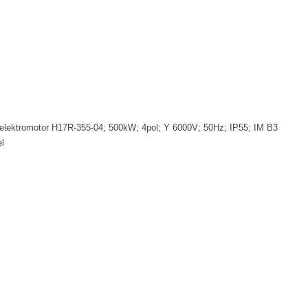
 elektromotor H17R-355-04; 500kW; 4pol; Y 6000V; 50Hz; IP55; IM B3
l