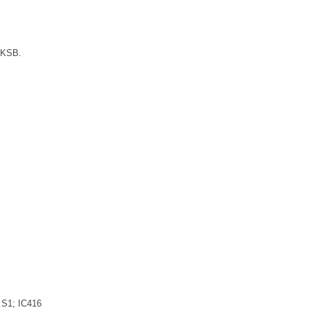
o KSB.
 S1; IC416