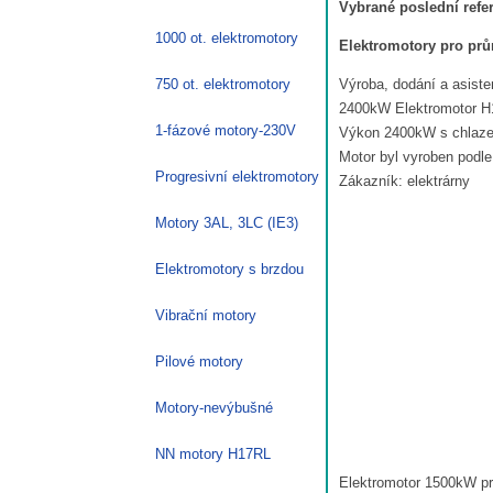
Vybrané poslední refe
1000 ot. elektromotory
Elektromotory pro prů
750 ot. elektromotory
Výroba, dodání a asiste
2400kW Elektromotor H
1-fázové motory-230V
Výkon 2400kW s chlazen
Motor byl vyroben podl
Progresivní elektromotory
Zákazník: elektrárny
Motory 3AL, 3LC (IE3)
Elektromotory s brzdou
Vibrační motory
Pilové motory
Motory-nevýbušné
NN motory H17RL
Elektromotor 1500kW pr