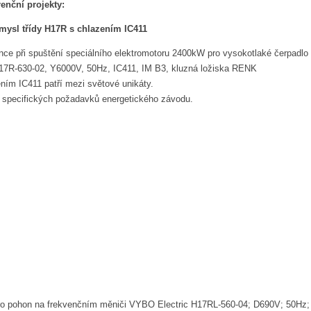
renční projekty:
mysl třídy H17R s chlazením IC411
nce při spuštění speciálního elektromotoru 2400kW pro vysokotlaké čerpadl
17R-630-02, Y6000V, 50Hz, IC411, IM B3, kluzná ložiska RENK
ím IC411 patří mezi světové unikáty.
e specifických požadavků energetického závodu.
o pohon na frekvenčním měniči VYBO Electric H17RL-560-04; D690V; 50Hz;