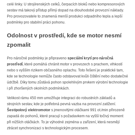
celé linky. U strojírenských celků, čerpacích bloků nebo kompresorových
sestav má takový přístup přímý dopad na dlouhodobé provozní náklady.
Pro provozovatele to znamená menší produkci odpadního tepla a lepší
podmínky pro stabilní práci pohonu.
Odolnost v prostředí, kde se motor nesmí
zpomalit
Pro náročné podmínky je připraveno
speciální krytí pro náročná
prostředí
, které pomáhá chránit motor v provozech s prachem, vlhkostí
nebo s vyšším rizikem občasného oplachu. Toto řešení je praktické tam,
kde se technologie nemůže často odstavovat kvůli čištění nebo dodatečné
údržbě. Díky tomu zůstává pohon spolehlivým prvkem výrobní technologie
i při zhoršených okolních podmínkách.
Velikost rámu 450 mm umožňuje integraci do robustních základů a
strojních sestav, kde je potřebná pevná vazba na provozní zatížení.
Šestipolový elektromotor
s jmenovitými otáčkami 991 ot./min přirozeně
zapadá do pohonů, které pracují s požadavkem na vyšší točivý moment
při nižších otáčkách. To je výhodné zejména u zařízení, která nesmějí
ztrácet synchronizaci s technologickým procesem.