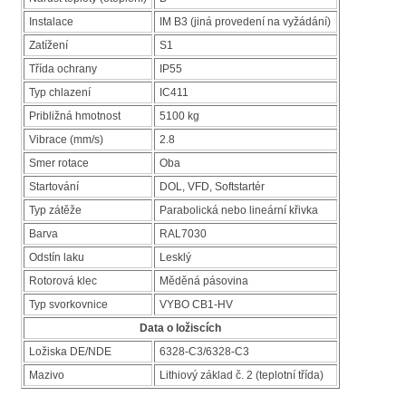
Instalace
IM B3 (jiná provedení na vyžádání)
Zatížení
S1
Třída ochrany
IP55
Typ chlazení
IC411
Približná hmotnost
5100 kg
Vibrace (mm/s)
2.8
Smer rotace
Oba
Startování
DOL, VFD, Softstartér
Typ zátěže
Parabolická nebo lineární křivka
Barva
RAL7030
Odstín laku
Lesklý
Rotorová klec
Měděná pásovina
Typ svorkovnice
VYBO CB1-HV
Data o ložiscích
Ložiska DE/NDE
6328-C3/6328-C3
Mazivo
Lithiový základ č. 2 (teplotní třída)