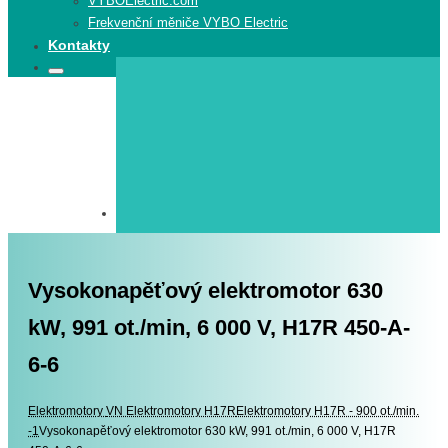
VYBOElectric.com
Frekvenční měniče VYBO Electric
Kontakty
Search
Search
for:
Vysokonapěťový elektromotor 630
kW, 991 ot./min, 6 000 V, H17R 450-A-
6-6
Elektromotory
Elektromotory
VN Elektromotory H17R
Elektromotory H17R - 900 ot./min.
-1
Vysokonapěťový elektromotor 630 kW, 991 ot./min, 6 000 V, H17R