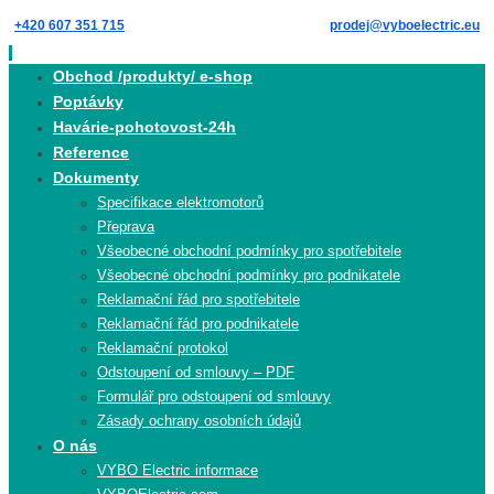
Skip
+420 607 351 715
prodej@vyboelectric.eu
to
content
Skip
Obchod /produkty/ e-shop
to
Poptávky
content
Havárie-pohotovost-24h
Reference
Dokumenty
Specifikace elektromotorů
Přeprava
Všeobecné obchodní podmínky pro spotřebitele
Všeobecné obchodní podmínky pro podnikatele
Reklamační řád pro spotřebitele
Reklamační řád pro podnikatele
Reklamační protokol
Odstoupení od smlouvy – PDF
Formulář pro odstoupení od smlouvy
Zásady ochrany osobních údajů
O nás
VYBO Electric informace