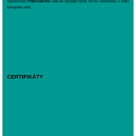
Společnost
VYBO Electric
sídlí ve Spišské Nové Vsi na Slovensku, v srdci
Evropské unie.
CERTIFIKÁTY