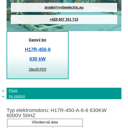
prodej@vyboelectric.eu
+420 607 351 715
Datový list
H17R-450-6
630 kW
Otevřít PDF
Popis
Ke stažení
Typ elektromotoru: H17R-450-A-6-6 630KW
6000V 50HZ
Všeobecná data