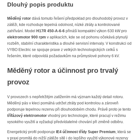
Dlouhý popis produktu
Měděný rotor
dává tomuto řešení předpoklad pro dlouhodobý provoz v
zátěži, kde rozhoduje tepelná odolnost, nízké ztráty a kontrolované
zahřívání. Model
H17R 450-A-6-6
přináší kompaktní výkon 630 kW pro
elektromotor 900 rpm
v aplikacích, kde se od pohonu očekává plynulý
rozběh, stabilní charakteristika a dlouhé servisní intervaly. V konstrukci od
VYBO Electric se spojuje praxe z velkých technologických celků s
řešením, které odpovídá požadavkům na průmyslové pohony 6 kV.
Měděný rotor a účinnost pro trvalý
provoz
V provozech s nepřetržitým zatížením má význam každý detail rotoru.
Měděný pás v kleci pomáhá udržet ztráty pod kontrolou a zároveň
podporuje tepelnou rezervu při dlouhodobém chodu. Právě proto je tento
třífázový elektromotor
vhodný pro technologie, které pracují v režimu
vysokého využití a vyžadují předvídatelné chování při změně odběru.
Energetický profil podporuje
IE4 účinnost třídy Super Premium
, která se
v praxi promítá do nižší zátěže sítě i do lepšího využití výkonové rezervy