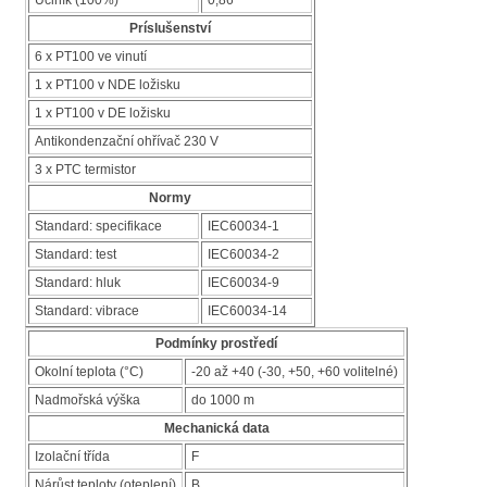
Príslušenství
6 x PT100 ve vinutí
1 x PT100 v NDE ložisku
1 x PT100 v DE ložisku
Antikondenzační ohřívač 230 V
3 x PTC termistor
Normy
Standard: specifikace
IEC60034-1
Standard: test
IEC60034-2
Standard: hluk
IEC60034-9
Standard: vibrace
IEC60034-14
Podmínky prostředí
Okolní teplota (°C)
-20 až +40 (-30, +50, +60 volitelné)
Nadmořská výška
do 1000 m
Mechanická data
Izolační třída
F
Nárůst teploty (oteplení)
B