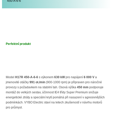
450-A-6-6
Perfektní produkt
Model
H17R 450-A-6-6
s výkonem
630 kW
pro napájení
6 000 V
a
jmenovité otáčky
991 ot./min
(900-1000 rpm) je připraven pro náročné
provozy s požadavkem na stabilní tah. Osová výška
450 mm
podporuje
montáž do velkých sestav, účinnost IE4 třídy Super Premium snižuje
energetické ztráty a speciální krytí pomáhá při nasazení v agresivnějších
podmínkách. VYBO Electric staví na letech zkušeností v návrhu motorů
pro průmysl.