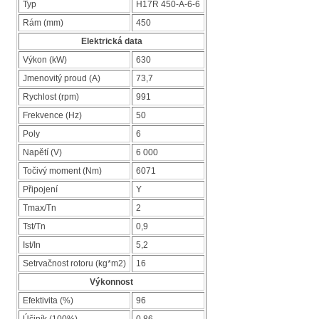
Typ
H17R 450-A-6-6
Rám (mm)
450
Elektrická data
Výkon (kW)
630
Jmenovitý proud (A)
73,7
Rychlost (rpm)
991
Frekvence (Hz)
50
Poly
6
Napětí (V)
6 000
Točivý moment (Nm)
6071
Připojení
Y
Tmax/Tn
2
Tst/Tn
0,9
Ist/In
5,2
Setrvačnost rotoru (kg*m2)
16
Výkonnost
Efektivita (%)
96
Účiník (100%)
0,86