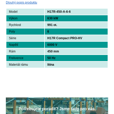
Dlouhý popis produktu
Model
H17R-450-A-6-6
Výkon
630 kW
Rychlost
991 ot.
Poly
6
Série
H17R Compact PRO-HV
Napětí
6000 V
Rám
450 mm
Frekvence
50 Hz
Materiál rámu
litina
Potřebujete poradit? Jsme tady pro vás.