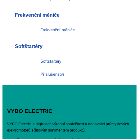
Frekvenční měniče
Frekvenční měniče
Softštartéry
Softstartéry
Příslušenství
VYBO ELECTRIC
VYBO Electric je high-tech výrobní společnost a dodavatel průmyslových
elektromotorů s širokým sortimentem produktů.