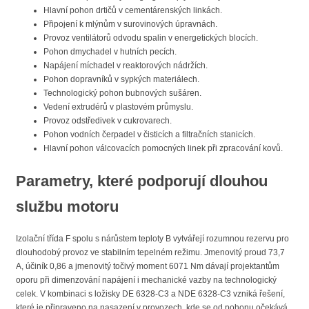
Hlavní pohon drtičů v cementárenských linkách.
Připojení k mlýnům v surovinových úpravnách.
Provoz ventilátorů odvodu spalin v energetických blocích.
Pohon dmychadel v hutních pecích.
Napájení míchadel v reaktorových nádržích.
Pohon dopravníků v sypkých materiálech.
Technologický pohon bubnových sušáren.
Vedení extrudérů v plastovém průmyslu.
Provoz odstředivek v cukrovarech.
Pohon vodních čerpadel v čisticích a filtračních stanicích.
Hlavní pohon válcovacích pomocných linek při zpracování kovů.
Parametry, které podporují dlouhou
službu motoru
Izolační třída F spolu s nárůstem teploty B vytvářejí rozumnou rezervu pro
dlouhodobý provoz ve stabilním tepelném režimu. Jmenovitý proud 73,7
A, účiník 0,86 a jmenovitý točivý moment 6071 Nm dávají projektantům
oporu při dimenzování napájení i mechanické vazby na technologický
celek. V kombinaci s ložisky DE 6328-C3 a NDE 6328-C3 vzniká řešení,
které je připraveno na nasazení v provozech, kde se od pohonu očekává