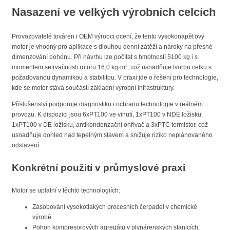
Nasazení ve velkých výrobních celcích
Provozovatelé továren i OEM výrobci ocení, že tento vysokonapěťový
motor je vhodný pro aplikace s dlouhou denní zátěží a nároky na přesné
dimenzování pohonu. Při návrhu lze počítat s hmotností 5100 kg i s
momentem setrvačnosti rotoru 16,0 kg·m², což usnadňuje tvorbu celku s
požadovanou dynamikou a stabilitou. V praxi jde o řešení pro technologie,
kde se motor stává součástí základní výrobní infrastruktury.
Příslušenství podporuje diagnostiku i ochranu technologie v reálném
provozu. K dispozici jsou 6xPT100 ve vinutí, 1xPT100 v NDE ložisku,
1xPT100 v DE ložisku, antikondenzační ohřívač a 3xPTC termistor, což
usnadňuje dohled nad tepelným stavem a snižuje riziko neplánovaného
odstavení.
Konkrétní použití v průmyslové praxi
Motor se uplatní v těchto technologiích:
Zásobování vysokotlakých procesních čerpadel v chemické
výrobě.
Pohon kompresorových agregátů v plynárenských stanicích.