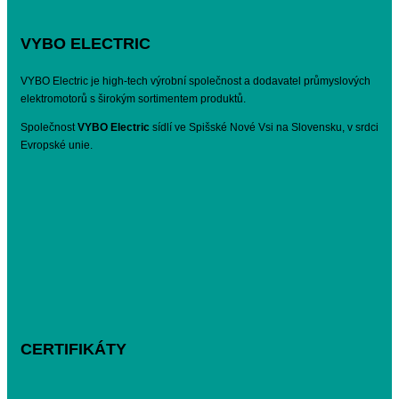
VYBO ELECTRIC
VYBO Electric je high-tech výrobní společnost a dodavatel průmyslových
elektromotorů s širokým sortimentem produktů.
Společnost
VYBO Electric
sídlí ve Spišské Nové Vsi na Slovensku, v srdci
Evropské unie.
CERTIFIKÁTY