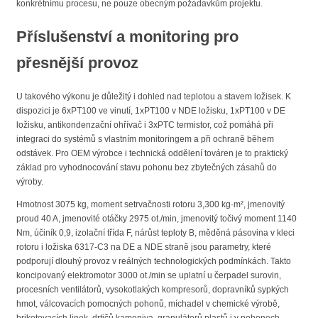
konkrétnímu procesu, ne pouze obecným požadavkům projektu.
Příslušenství a monitoring pro
přesnější provoz
U takového výkonu je důležitý i dohled nad teplotou a stavem ložisek. K
dispozici je 6xPT100 ve vinutí, 1xPT100 v NDE ložisku, 1xPT100 v DE
ložisku, antikondenzační ohřívač i 3xPTC termistor, což pomáhá při
integraci do systémů s vlastním monitoringem a při ochraně během
odstávek. Pro OEM výrobce i technická oddělení továren je to praktický
základ pro vyhodnocování stavu pohonu bez zbytečných zásahů do
výroby.
Hmotnost 3075 kg, moment setrvačnosti rotoru 3,300 kg·m², jmenovitý
proud 40 A, jmenovité otáčky 2975 ot./min, jmenovitý točivý moment 1140
Nm, účiník 0,9, izolační třída F, nárůst teploty B, měděná pásovina v kleci
rotoru i ložiska 6317-C3 na DE a NDE straně jsou parametry, které
podporují dlouhý provoz v reálných technologických podmínkách. Takto
koncipovaný elektromotor 3000 ot./min se uplatní u čerpadel surovin,
procesních ventilátorů, vysokotlakých kompresorů, dopravníků sypkých
hmot, válcovacích pomocných pohonů, míchadel v chemické výrobě,
briketovacích linek, drtičů kameniva, granulátorů plastů i v pohonech