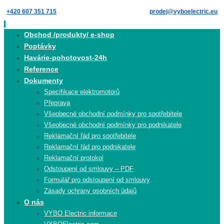
Skip
+420 607 351 715
prodej@vyboelectric.eu
to
content
Skip
Obchod /produkty/ e-shop
to
Poptávky
content
Havárie-pohotovost-24h
Reference
Dokumenty
Specifikace elektromotorů
Přeprava
Všeobecné obchodní podmínky pro spotřebitele
Všeobecné obchodní podmínky pro podnikatele
Reklamační řád pro spotřebitele
Reklamační řád pro podnikatele
Reklamační protokol
Odstoupení od smlouvy – PDF
Formulář pro odstoupení od smlouvy
Zásady ochrany osobních údajů
O nás
VYBO Electric informace