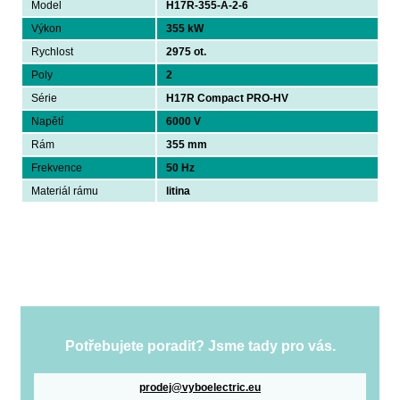
Model
H17R-355-A-2-6
Výkon
355 kW
Rychlost
2975 ot.
Poly
2
Série
H17R Compact PRO-HV
Napětí
6000 V
Rám
355 mm
Frekvence
50 Hz
Materiál rámu
litina
Potřebujete poradit? Jsme tady pro vás.
prodej@vyboelectric.eu