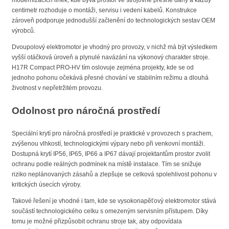
modernizacích linek, kde bývá prostor ve strojovně přesně daný a každý
centimetr rozhoduje o montáži, servisu i vedení kabelů. Konstrukce
zároveň podporuje jednodušší začlenění do technologických sestav OEM
výrobců.
Dvoupolový elektromotor je vhodný pro provozy, v nichž má být výsledkem
vyšší otáčková úroveň a plynulé navázání na výkonový charakter stroje.
H17R Compact PRO-HV tím oslovuje zejména projekty, kde se od
jednoho pohonu očekává přesné chování ve stabilním režimu a dlouhá
životnost v nepřetržitém provozu.
Odolnost pro náročná prostředí
Speciální krytí pro náročná prostředí je praktické v provozech s prachem,
zvýšenou vlhkostí, technologickými výpary nebo při venkovní montáži.
Dostupná krytí IP56, IP65, IP66 a IP67 dávají projektantům prostor zvolit
ochranu podle reálných podmínek na místě instalace. Tím se snižuje
riziko neplánovaných zásahů a zlepšuje se celková spolehlivost pohonu v
kritických úsecích výroby.
Takové řešení je vhodné i tam, kde se vysokonapěťový elektromotor stává
součástí technologického celku s omezeným servisním přístupem. Díky
tomu je možné přizpůsobit ochranu stroje tak, aby odpovídala