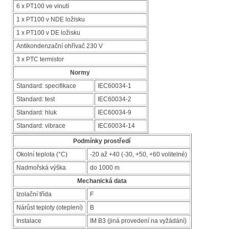
6 x PT100 ve vinutí
1 x PT100 v NDE ložisku
1 x PT100 v DE ložisku
Antikondenzační ohřívač 230 V
3 x PTC termistor
Normy
Standard: specifikace
IEC60034-1
Standard: test
IEC60034-2
Standard: hluk
IEC60034-9
Standard: vibrace
IEC60034-14
Podmínky prostředí
Okolní teplota (°C)
-20 až +40 (-30, +50, +60 volitelné)
Nadmořská výška
do 1000 m
Mechanická data
Izolační třída
F
Nárůst teploty (oteplení)
B
Instalace
IM B3 (jiná provedení na vyžádání)