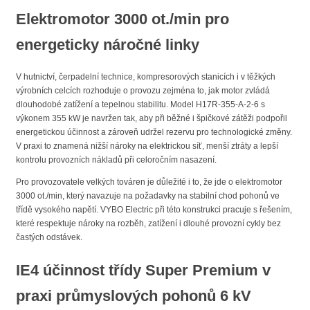
Elektromotor 3000 ot./min pro
energeticky náročné linky
V hutnictví, čerpadelní technice, kompresorových stanicích i v těžkých
výrobních celcích rozhoduje o provozu zejména to, jak motor zvládá
dlouhodobé zatížení a tepelnou stabilitu. Model H17R-355-A-2-6 s
výkonem 355 kW je navržen tak, aby při běžné i špičkové zátěži podpořil
energetickou účinnost a zároveň udržel rezervu pro technologické změny.
V praxi to znamená nižší nároky na elektrickou síť, menší ztráty a lepší
kontrolu provozních nákladů při celoročním nasazení.
Pro provozovatele velkých továren je důležité i to, že jde o elektromotor
3000 ot./min, který navazuje na požadavky na stabilní chod pohonů ve
třídě vysokého napětí. VYBO Electric při této konstrukci pracuje s řešením,
které respektuje nároky na rozběh, zatížení i dlouhé provozní cykly bez
častých odstávek.
IE4 účinnost třídy Super Premium v
praxi průmyslových pohonů 6 kV