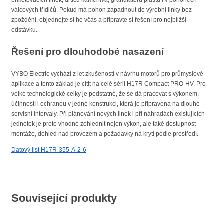
válcových třídičů. Pokud má pohon zapadnout do výrobní linky bez
zpoždění, objednejte si ho včas a připravte si řešení pro nejbližší
odstávku.
Řešení pro dlouhodobé nasazení
VYBO Electric vychází z let zkušeností v návrhu motorů pro průmyslové
aplikace a tento základ je cítit na celé sérii H17R Compact PRO-HV. Pro
velké technologické celky je podstatné, že se dá pracovat s výkonem,
účinností i ochranou v jedné konstrukci, která je připravena na dlouhé
servisní intervaly. Při plánování nových linek i při náhradách existujících
jednotek je proto vhodné zohlednit nejen výkon, ale také dostupnost
montáže, dohled nad provozem a požadavky na krytí podle prostředí.
Datový list H17R-355-A-2-6
Související produkty