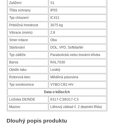
Zatížení
S1
Třída ochrany
IP55
Typ chlazení
IC411
Približná hmotnost
3075 kg
Vibrace (mm/s)
2.8
Smer rotace
Oba
Startování
DOL, VFD, Softstartér
Typ zátěže
Parabolická nebo lineární křivka
Barva
RAL7030
Odstín laku
Lesklý
Rotorová klec
Měděná pásovina
Typ svorkovnice
VYBO CB1-HV
Data o ložiscích
Ložiska DE/NDE
6317-C3/6317-C3
Mazivo
Lithiový základ č. 2 (teplotní třída)
Dlouhý popis produktu