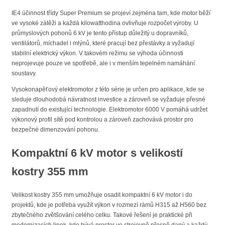
IE4 účinnost třídy Super Premium se projeví zejména tam, kde motor běží
ve vysoké zátěži a každá kilowatthodina ovlivňuje rozpočet výroby. U
průmyslových pohonů 6 kV je tento přístup důležitý u dopravníků,
ventilátorů, míchadel i mlýnů, které pracují bez přestávky a vyžadují
stabilní elektrický výkon. V takovém režimu se výhoda účinnosti
neprojevuje pouze ve spotřebě, ale i v menším tepelném namáhání
soustavy.
Vysokonapěťový elektromotor z této série je určen pro aplikace, kde se
sleduje dlouhodobá návratnost investice a zároveň se vyžaduje přesné
zapadnutí do existující technologie. Elektromotor 6000 V pomáhá udržet
výkonový profil sítě pod kontrolou a zároveň zachovává prostor pro
bezpečné dimenzování pohonu.
Kompaktní 6 kV motor s velikostí
kostry 355 mm
Velikost kostry 355 mm umožňuje osadit kompaktní 6 kV motor i do
projektů, kde je potřeba využít výkon v rozmezí rámů H315 až H560 bez
zbytečného zvětšování celého celku. Takové řešení je praktické při