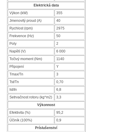
Elektrická data
Výkon (kW)
355
Jmenovitý proud (A)
40
Rychlost (rpm)
2975
Frekvence (Hz)
50
Poly
2
Napětí (V)
6 000
Točivý moment (Nm)
1140
Připojení
Y
Tmax/Tn
3
Tst/Tn
0,70
Ist/In
6,8
Setrvačnost rotoru (kg*m2)
3,3
Výkonnost
Efektivita (%)
95,2
Účiník (100%)
0,9
Príslušenství