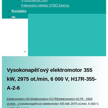
VYBOElectric.com
Frekvenční měniče VYBO Electric
Kontakty
Search
Search
for:
Vysokonapěťový elektromotor 355
kW, 2975 ot./min, 6 000 V, H17R-355-
A-2-6
Elektromotory
Elektromotory
VN Elektromotory H17R
Elektromotory H17R - 2800
ot./min. -1
Vysokonapěťový elektromotor 355 kW, 2975 ot./min, 6 000 V,