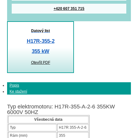
+420 607 351 715
Datový list
H17R-355-2
355 kW
Otevřít PDF
Popis
Ke stažení
Typ elektromotoru: H17R-355-A-2-6 355KW
6000V 50HZ
Všeobecná data
Typ
H17R 355-A-2-6
Rám (mm)
355