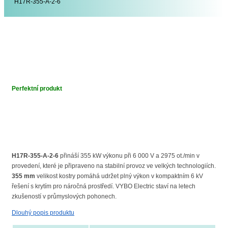
H17R-355-A-2-6
Perfektní produkt
H17R-355-A-2-6
přináší 355 kW výkonu při 6 000 V a 2975 ot./min v
provedení, které je připraveno na stabilní provoz ve velkých technologiích.
355 mm
velikost kostry pomáhá udržet plný výkon v kompaktním 6 kV
řešení s krytím pro náročná prostředí. VYBO Electric staví na letech
zkušeností v průmyslových pohonech.
Dlouhý popis produktu