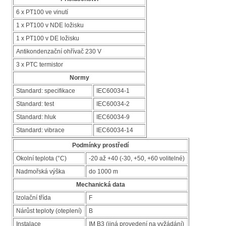
6 x PT100 ve vinutí
1 x PT100 v NDE ložisku
1 x PT100 v DE ložisku
Antikondenzační ohřívač 230 V
3 x PTC termistor
Normy
Standard: specifikace
IEC60034-1
Standard: test
IEC60034-2
Standard: hluk
IEC60034-9
Standard: vibrace
IEC60034-14
Podmínky prostředí
Okolní teplota (°C)
-20 až +40 (-30, +50, +60 volitelné)
Nadmořská výška
do 1000 m
Mechanická data
Izolační třída
F
Nárůst teploty (oteplení)
B
Instalace
IM B3 (jiná provedení na vyžádání)