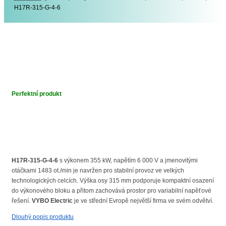
H17R-315-G-4-6
Perfektní produkt
H17R-315-G-4-6
s výkonem 355 kW, napětím 6 000 V a jmenovitými
otáčkami 1483 ot./min je navržen pro stabilní provoz ve velkých
technologických celcích. Výška osy 315 mm podporuje kompaktní osazení
do výkonového bloku a přitom zachovává prostor pro variabilní napěťové
řešení.
VYBO Electric
je ve střední Evropě největší firma ve svém odvětví.
Dlouhý popis produktu