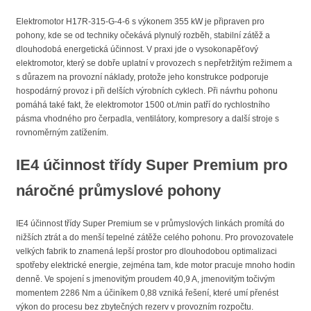
Elektromotor H17R-315-G-4-6 s výkonem 355 kW je připraven pro
pohony, kde se od techniky očekává plynulý rozběh, stabilní zátěž a
dlouhodobá energetická účinnost. V praxi jde o vysokonapěťový
elektromotor, který se dobře uplatní v provozech s nepřetržitým režimem a
s důrazem na provozní náklady, protože jeho konstrukce podporuje
hospodárný provoz i při delších výrobních cyklech. Při návrhu pohonu
pomáhá také fakt, že elektromotor 1500 ot./min patří do rychlostního
pásma vhodného pro čerpadla, ventilátory, kompresory a další stroje s
rovnoměrným zatížením.
IE4 účinnost třídy Super Premium pro
náročné průmyslové pohony
IE4 účinnost třídy Super Premium se v průmyslových linkách promítá do
nižších ztrát a do menší tepelné zátěže celého pohonu. Pro provozovatele
velkých fabrik to znamená lepší prostor pro dlouhodobou optimalizaci
spotřeby elektrické energie, zejména tam, kde motor pracuje mnoho hodin
denně. Ve spojení s jmenovitým proudem 40,9 A, jmenovitým točivým
momentem 2286 Nm a účiníkem 0,88 vzniká řešení, které umí přenést
výkon do procesu bez zbytečných rezerv v provozním rozpočtu.