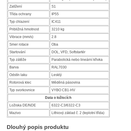
Zatížení
S1
Třída ochrany
IP55
Typ chlazení
IC411
Približná hmotnost
3210 kg
Vibrace (mm/s)
2.8
Smer rotace
Oba
Startování
DOL, VFD, Softstartér
Typ zátěže
Parabolická nebo lineární křivka
Barva
RAL7030
Odstín laku
Lesklý
Rotorová klec
Měděná pásovina
Typ svorkovnice
VYBO CB1-HV
Data o ložiscích
Ložiska DE/NDE
6322-C3/6322-C3
Mazivo
Lithiový základ č. 2 (teplotní třída)
Dlouhý popis produktu