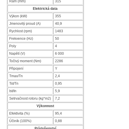
Rám (mm)
315
Elektrická data
Výkon (kW)
355
Jmenovitý proud (A)
40,9
Rychlost (rpm)
1483
Frekvence (Hz)
50
Poly
4
Napětí (V)
6 000
Točivý moment (Nm)
2286
Připojení
Y
Tmax/Tn
2,4
Tst/Tn
0,95
Ist/In
5,9
Setrvačnost rotoru (kg*m2)
7,2
Výkonnost
Efektivita (%)
95,4
Účiník (100%)
0,88
Príslušenství