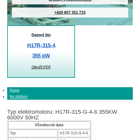
+420 607 351 715
Datový list
H17R-315-4
355 kW
Otevřít PDF
Popis
Ke stažení
Typ elektromotoru: H17R-315-G-4-6 355KW
6000V 50HZ
Všeobecná data
Typ
H17R 315-G-4-6