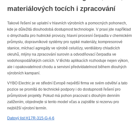
materiálových tocích i zpracování
Takové řešení se uplatní v hlavních výrobních a pomocných pohonech,
kde je důležitá dlouhodobá dostupnost technologie. V praxi jde například
o dmychadla pro hutnické provozy, hlavní procesní čerpadla v chemickém
průmyslu, dopravníkové systémy pro sypké materiály, kompresorové
stanice, míchací agregáty ve výrobě celulózy, ventilátory chladicích
okruhů, mlýny na zpracování surovin a odvodňovací čerpadla ve
vodohospodářských celcích. V těchto aplikacích rozhoduje nejen výkon,
ale i opakovatelnost chodu a servisní předvídatelnost během dlouhých
výrobních kampaní.
VYBO Electric je ve střední Evropě největší firma ve svém odvětví a tato
pozice se promítá do technické podpory i do dostupnosti řešení pro
průmyslové projekty. Pokud má pohon pracovat s dlouhým denním
zatížením, objednejte si tento model včas a zajistěte si rezervu pro
nejbližší výrobní termín.
Datový list H17R-315-G-4-6