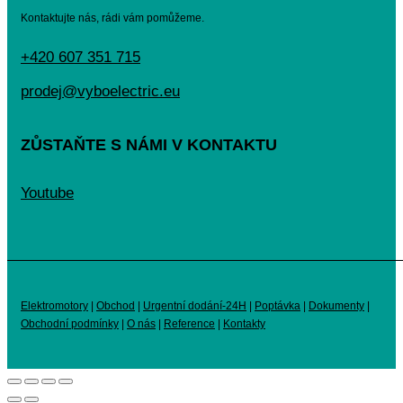
Kontaktujte nás, rádi vám pomůžeme.
+420 607 351 715
prodej@vyboelectric.eu
ZŮSTAŇTE S NÁMI V KONTAKTU
Youtube
Elektromotory
|
Obchod
|
Urgentní dodání-24H
|
Poptávka
|
Dokumenty
|
Obchodní podmínky
|
O nás
|
Reference
|
Kontakty