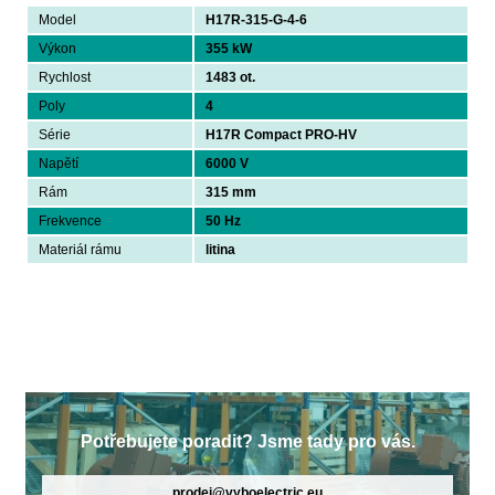
Model
H17R-315-G-4-6
Výkon
355 kW
Rychlost
1483 ot.
Poly
4
Série
H17R Compact PRO-HV
Napětí
6000 V
Rám
315 mm
Frekvence
50 Hz
Materiál rámu
litina
Potřebujete poradit? Jsme tady pro vás.
prodej@vyboelectric.eu