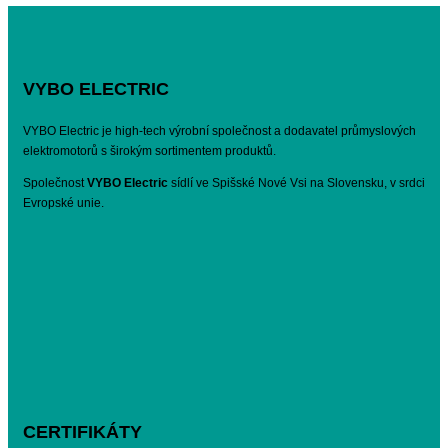
VYBO ELECTRIC
VYBO Electric je high-tech výrobní společnost a dodavatel průmyslových
elektromotorů s širokým sortimentem produktů.
Společnost
VYBO Electric
sídlí ve Spišské Nové Vsi na Slovensku, v srdci
Evropské unie.
CERTIFIKÁTY