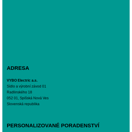
ADRESA
VYBO Electric a.s.
Sídlo a výrobní závod 01
Radlinského 18
052 01, Spišská Nová Ves
Slovenská republika
PERSONALIZOVANÉ PORADENSTVÍ