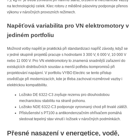
7,2 kg·m² je třeba zohlednit při návrhu startu, brzdění a mechanické vazby
na technologický celek. Klec rotoru z měděné pásoviny podporuje přenos
výkonu v náročných provozních režimech.
Napěťová variabilita pro VN elektromotory v
jediném portfoliu
Možnost volby napětí je praktická při standardizaci napříč závody, když se
v jedné skupině projektů pracuje s hodnotami 3 300 V, 6 000 V, 10 000 V
nebo 11 000 V. Pro VN elektromotory to znamená snadnější zařazení do
existujících distribučních soustav a menší potřebu kompromisů při
projektování napájení. V portfoliu VYBO Electric se tento přístup
osvědčuje při modernizacích, kde je třeba zachovat rozměrové vazby i
elektrickou kompatibilitu.
Ložisko DE 6322-C3 zvyšuje rezervu pro dlouhodobou
mechanickou stabilitu na straně pohonu.
Ložisko NDE 6322-C3 podporuje vyrovnaný chod při trvalé zátěži.
Příslušenství s PT100 a antikondenzačním ohřívačem pomáhá
sledovat tepelný stav vinutí i ložisek v náročných podmínkách.
Přesné nasazení v energetice, vodě,