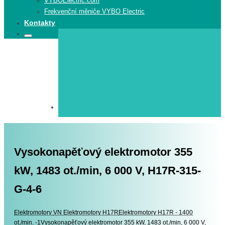
VYBOElectric.com
Frekvenční měniče VYBO Electric
Kontakty
Search
Search
for:
Vysokonapěťový elektromotor 355
kW, 1483 ot./min, 6 000 V, H17R-315-
G-4-6
Elektromotory
Elektromotory
VN Elektromotory H17R
Elektromotory H17R - 1400
ot./min. -1
Vysokonapěťový elektromotor 355 kW, 1483 ot./min, 6 000 V,