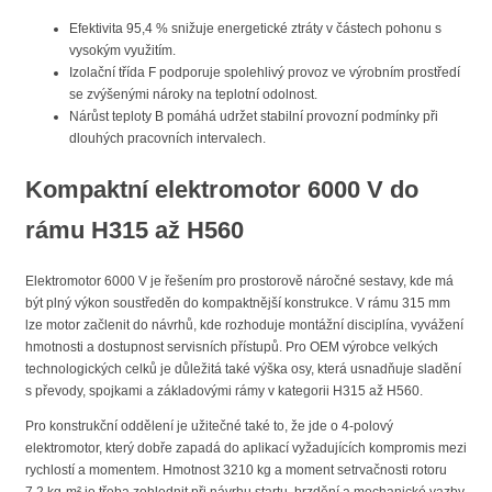
Efektivita 95,4 % snižuje energetické ztráty v částech pohonu s
vysokým využitím.
Izolační třída F podporuje spolehlivý provoz ve výrobním prostředí
se zvýšenými nároky na teplotní odolnost.
Nárůst teploty B pomáhá udržet stabilní provozní podmínky při
dlouhých pracovních intervalech.
Kompaktní elektromotor 6000 V do
rámu H315 až H560
Elektromotor 6000 V je řešením pro prostorově náročné sestavy, kde má
být plný výkon soustředěn do kompaktnější konstrukce. V rámu 315 mm
lze motor začlenit do návrhů, kde rozhoduje montážní disciplína, vyvážení
hmotnosti a dostupnost servisních přístupů. Pro OEM výrobce velkých
technologických celků je důležitá také výška osy, která usnadňuje sladění
s převody, spojkami a základovými rámy v kategorii H315 až H560.
Pro konstrukční oddělení je užitečné také to, že jde o 4-polový
elektromotor, který dobře zapadá do aplikací vyžadujících kompromis mezi
rychlostí a momentem. Hmotnost 3210 kg a moment setrvačnosti rotoru