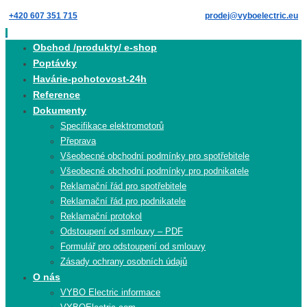
Skip
+420 607 351 715
prodej@vyboelectric.eu
to
content
Skip
Obchod /produkty/ e-shop
to
Poptávky
content
Havárie-pohotovost-24h
Reference
Dokumenty
Specifikace elektromotorů
Přeprava
Všeobecné obchodní podmínky pro spotřebitele
Všeobecné obchodní podmínky pro podnikatele
Reklamační řád pro spotřebitele
Reklamační řád pro podnikatele
Reklamační protokol
Odstoupení od smlouvy – PDF
Formulář pro odstoupení od smlouvy
Zásady ochrany osobních údajů
O nás
VYBO Electric informace