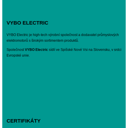
VYBO ELECTRIC
VYBO Electric je high-tech výrobní společnost a dodavatel průmyslových
elektromotorů s širokým sortimentem produktů.
Společnost
VYBO Electric
sídlí ve Spišské Nové Vsi na Slovensku, v srdci
Evropské unie.
CERTIFIKÁTY