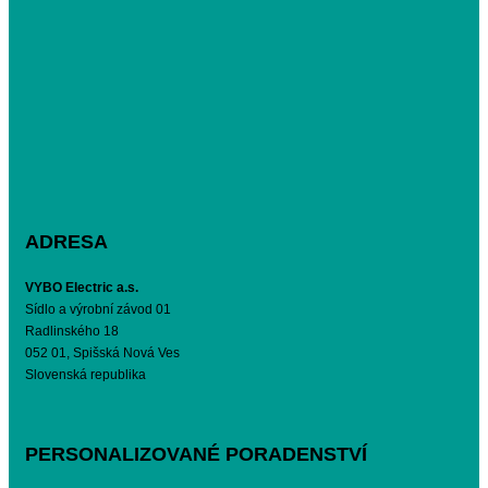
ADRESA
VYBO Electric a.s.
Sídlo a výrobní závod 01
Radlinského 18
052 01, Spišská Nová Ves
Slovenská republika
PERSONALIZOVANÉ PORADENSTVÍ