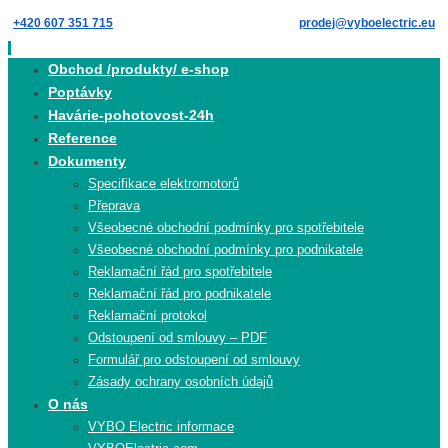
Skip
+420 607 351 715
prodej@vyboelectric.eu
to
content
Skip
Obchod /produkty/ e-shop
to
Poptávky
content
Havárie-pohotovost-24h
Reference
Dokumenty
Specifikace elektromotorů
Přeprava
Všeobecné obchodní podmínky pro spotřebitele
Všeobecné obchodní podmínky pro podnikatele
Reklamační řád pro spotřebitele
Reklamační řád pro podnikatele
Reklamační protokol
Odstoupení od smlouvy – PDF
Formulář pro odstoupení od smlouvy
Zásady ochrany osobních údajů
O nás
VYBO Electric informace