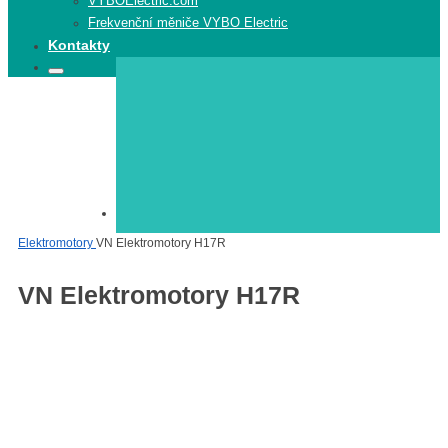
VYBOElectric.com
Frekvenční měniče VYBO Electric
Kontakty
Search
Search
for:
Elektromotory
Elektromotory
VN Elektromotory H17R
VN Elektromotory H17R