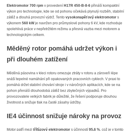
Elektromotor 700 rpm
v provedení
H17R 450-B-8-6
přináší kompaktní
výkon pro technologie, kde se od pohonu očekává plynulý rozběh, stabilní
zátěž a dlouhá provozní výdrž. Tento
vysokonapěťový elektromotor
s
výkonem
560 kW
je navržen pro průmyslové pohony 6 kV, kde rozhoduje
spolehlivá práce v nepřetržitém režimu a přesná vazba mezi motorem a
technologickým celkem.
Měděný rotor pomáhá udržet výkon i
při dlouhém zatížení
Měděná pásovina v kleci rotoru omezuje ztráty v rotoru a zároveň lépe
snáší tepelné namáhání při opakovaných pracovních cyklech. V praxi to
pomáhá držet stabilní chování stroje i v náročných aplikacích, kde se na
pohon přenáší dlouhodobá zátěž bez zbytečných výpadků. Pro
provozovatele velkých fabrik je důležité, že řešení podporuje dlouhou
životnost a snižuje tlak na časté zásahy údržby.
IE4 účinnost snižuje nároky na provoz
Motor patří mezi
třífázový elektromotor
s účinností
95,6 %
, což je v tomto