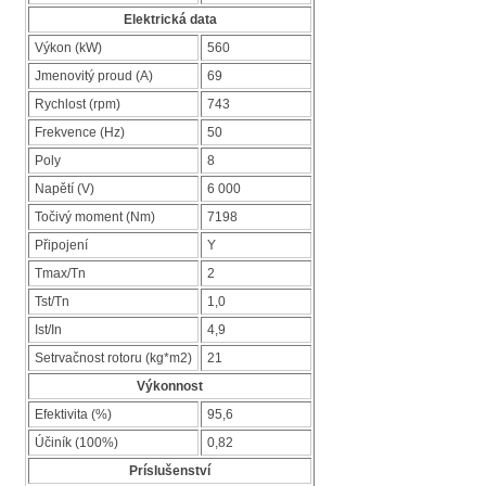
Elektrická data
Výkon (kW)
560
Jmenovitý proud (A)
69
Rychlost (rpm)
743
Frekvence (Hz)
50
Poly
8
Napětí (V)
6 000
Točivý moment (Nm)
7198
Připojení
Y
Tmax/Tn
2
Tst/Tn
1,0
Ist/In
4,9
Setrvačnost rotoru (kg*m2)
21
Výkonnost
Efektivita (%)
95,6
Účiník (100%)
0,82
Príslušenství