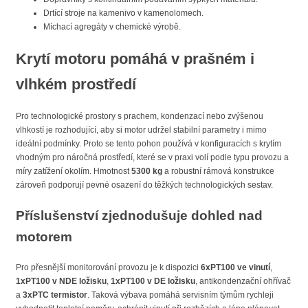
Drtící stroje na kamenivo v kamenolomech.
Míchací agregáty v chemické výrobě.
Krytí motoru pomáhá v prašném i
vlhkém prostředí
Pro technologické prostory s prachem, kondenzací nebo zvýšenou
vlhkostí je rozhodující, aby si motor udržel stabilní parametry i mimo
ideální podmínky. Proto se tento pohon používá v konfiguracích s krytím
vhodným pro náročná prostředí, které se v praxi volí podle typu provozu a
míry zatížení okolím. Hmotnost
5300 kg
a robustní rámová konstrukce
zároveň podporují pevné osazení do těžkých technologických sestav.
Příslušenství zjednodušuje dohled nad
motorem
Pro přesnější monitorování provozu je k dispozici
6xPT100 ve vinutí
,
1xPT100 v NDE ložisku
,
1xPT100 v DE ložisku
, antikondenzační ohřívač
a
3xPTC termistor
. Taková výbava pomáhá servisním týmům rychleji