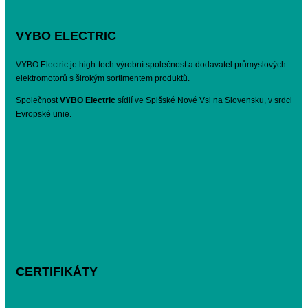
VYBO ELECTRIC
VYBO Electric je high-tech výrobní společnost a dodavatel průmyslových
elektromotorů s širokým sortimentem produktů.
Společnost
VYBO Electric
sídlí ve Spišské Nové Vsi na Slovensku, v srdci
Evropské unie.
CERTIFIKÁTY