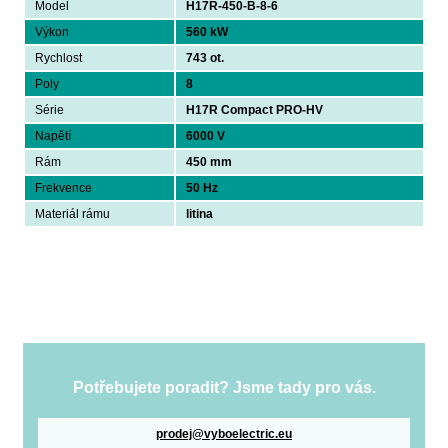
Model
H17R-450-B-8-6
Výkon
560 kW
Rychlost
743 ot.
Poly
8
Série
H17R Compact PRO-HV
Napětí
6000 V
Rám
450 mm
Frekvence
50 Hz
Materiál rámu
litina
Potřebujete poradit? Jsme tady pro vás.
prodej@vyboelectric.eu