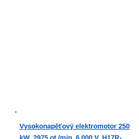
Vysokonapěťový elektromotor 250
kW, 2975 ot./min, 6 000 V, H17R-