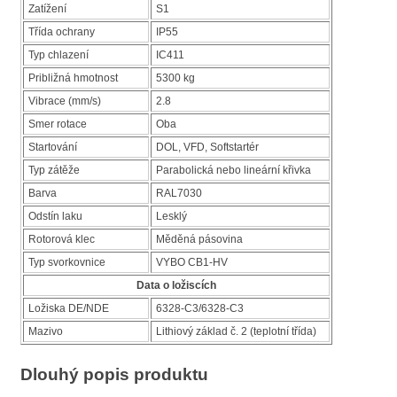
Zatížení
S1
Třída ochrany
IP55
Typ chlazení
IC411
Približná hmotnost
5300 kg
Vibrace (mm/s)
2.8
Smer rotace
Oba
Startování
DOL, VFD, Softstartér
Typ zátěže
Parabolická nebo lineární křivka
Barva
RAL7030
Odstín laku
Lesklý
Rotorová klec
Měděná pásovina
Typ svorkovnice
VYBO CB1-HV
Data o ložiscích
Ložiska DE/NDE
6328-C3/6328-C3
Mazivo
Lithiový základ č. 2 (teplotní třída)
Dlouhý popis produktu