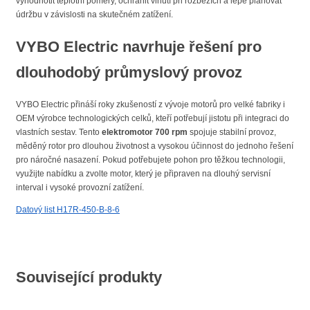
vyhodnotit teplotní poměry, ochránit vinutí při rozbězích a lépe plánovat
údržbu v závislosti na skutečném zatížení.
VYBO Electric navrhuje řešení pro
dlouhodobý průmyslový provoz
VYBO Electric přináší roky zkušeností z vývoje motorů pro velké fabriky i
OEM výrobce technologických celků, kteří potřebují jistotu při integraci do
vlastních sestav. Tento
elektromotor 700 rpm
spojuje stabilní provoz,
měděný rotor pro dlouhou životnost a vysokou účinnost do jednoho řešení
pro náročné nasazení. Pokud potřebujete pohon pro těžkou technologii,
využijte nabídku a zvolte motor, který je připraven na dlouhý servisní
interval i vysoké provozní zatížení.
Datový list H17R-450-B-8-6
Související produkty