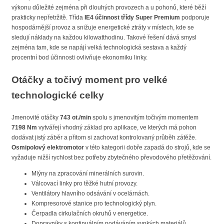
výkonu důležité zejména při dlouhých provozech a u pohonů, které běží
prakticky nepřetržitě. Třída
IE4 účinnost třídy Super Premium
podporuje
hospodárnější provoz a snižuje energetické ztráty v místech, kde se
sledují náklady na každou kilowatthodinu. Takové řešení dává smysl
zejména tam, kde se napájí velká technologická sestava a každý
procentní bod účinnosti ovlivňuje ekonomiku linky.
Otáčky a točivý moment pro velké
technologické celky
Jmenovité otáčky
743 ot./min
spolu s jmenovitým točivým momentem
7198 Nm
vytvářejí vhodný základ pro aplikace, ve kterých má pohon
dodávat jistý záběr a přitom si zachovat kontrolovaný průběh zátěže.
Osmipolový elektromotor
v této kategorii dobře zapadá do strojů, kde se
vyžaduje nižší rychlost bez potřeby zbytečného převodového přetěžování.
Mlýny na zpracování minerálních surovin.
Válcovací linky pro těžké hutní provozy.
Ventilátory hlavního odsávání v ocelárnách.
Kompresorové stanice pro technologický plyn.
Čerpadla cirkulačních okruhů v energetice.
Dopravníky s kontinuálním podáváním sypkých materiálů.