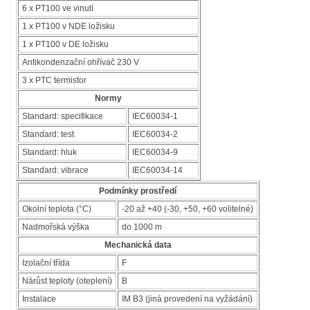
6 x PT100 ve vinutí
1 x PT100 v NDE ložisku
1 x PT100 v DE ložisku
Antikondenzační ohřívač 230 V
3 x PTC termistor
Normy
Standard: specifikace
IEC60034-1
Standard: test
IEC60034-2
Standard: hluk
IEC60034-9
Standard: vibrace
IEC60034-14
Podmínky prostředí
Okolní teplota (°C)
-20 až +40 (-30, +50, +60 volitelné)
Nadmořská výška
do 1000 m
Mechanická data
Izolační třída
F
Nárůst teploty (oteplení)
B
Instalace
IM B3 (jiná provedení na vyžádání)