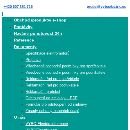
Skip
+420 607 351 715
prodej@vyboelectric.eu
to
content
Skip
Obchod /produkty/ e-shop
to
Poptávky
content
Havárie-pohotovost-24h
Reference
Dokumenty
Specifikace elektromotorů
Přeprava
Všeobecné obchodní podmínky pro spotřebitele
Všeobecné obchodní podmínky pro podnikatele
Reklamační řád pro spotřebitele
Reklamační řád pro podnikatele
Reklamační protokol
Odstoupení od smlouvy – PDF
Formulář pro odstoupení od smlouvy
Zásady ochrany osobních údajů
O nás
VYBO Electric informace