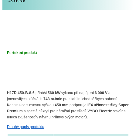
450-B-8-6
Perfektní produkt
H17R 450-B-8-6
přináší
560 kW
výkonu při napájení
6 000 V
a
jmenovitých otáčkách
743 ot./min
pro stabilní chod těžkých pohonů.
Konstrukce s osovou výškou
450 mm
podporuje
IE4 účinnost třídy Super
Premium
a speciální krytí pro náročná prostředí.
VYBO Electric
staví na
letech zkušeností v návrhu průmyslových motorů.
Dlouhý popis produktu