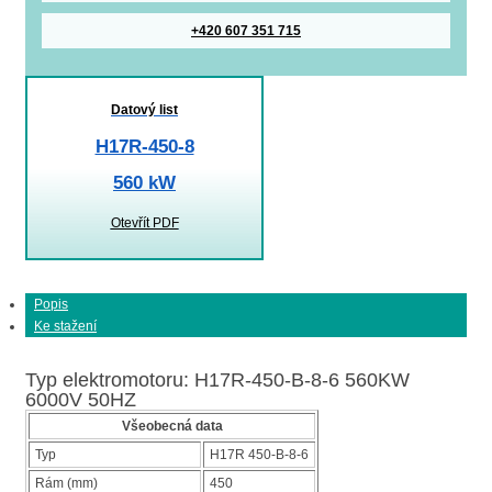
+420 607 351 715
Datový list
H17R-450-8
560 kW
Otevřít PDF
Popis
Ke stažení
Typ elektromotoru: H17R-450-B-8-6 560KW
6000V 50HZ
Všeobecná data
Typ
H17R 450-B-8-6
Rám (mm)
450