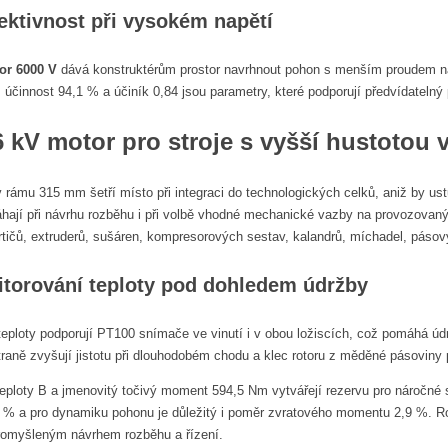
ektivnost při vysokém napětí
or 6000 V
dává konstruktérům prostor navrhnout pohon s menším proudem na s
 účinnost 94,1 % a účiník 0,84 jsou parametry, které podporují předvídatelný 
 kV motor pro stroje s vyšší hustotou
 rámu 315 mm šetří místo při integraci do technologických celků, aniž by u
hají při návrhu rozběhu i při volbě vhodné mechanické vazby na provozovaný s
drtičů, extruderů, sušáren, kompresorových sestav, kalandrů, míchadel, pásov
itorování teploty pod dohledem údržby
eploty podporují PT100 snímače ve vinutí i v obou ložiscích, což pomáhá údržb
aně zvyšují jistotu při dlouhodobém chodu a klec rotoru z měděné pásoviny 
t teploty B a jmenovitý točivý moment 594,5 Nm vytvářejí rezervu pro náročn
 % a pro dynamiku pohonu je důležitý i poměr zvratového momentu 2,9 %. R
promyšleným návrhem rozběhu a řízení.