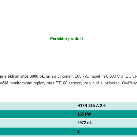
Perfektní produkt
je
elektromotor 3000 ot./min
s výkonem 185 kW, napětím 6 000 V a IEC vel
ročilé monitorování teploty přes PT100 senzory ve vinutí a ložiscích. Ověřený
H17R-315-A-2-6
185 kW
2972 ot.
2