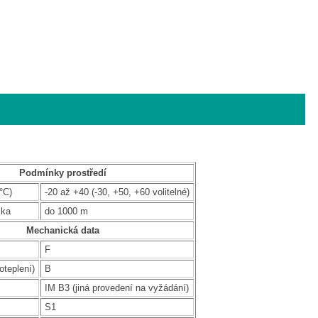
Podmínky prostředí
°C)
-20 až +40 (-30, +50, +60 volitelné)
ška
do 1000 m
Mechanická data
F
oteplení)
B
IM B3 (jiná provedení na vyžádání)
S1