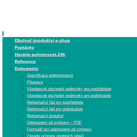
Skip
to
content
Skip
Obchod /produkty/ e-shop
to
Poptávky
content
Havárie-pohotovost-24h
Reference
Dokumenty
Specifikace elektromotorů
Přeprava
Všeobecné obchodní podmínky pro spotřebitele
Všeobecné obchodní podmínky pro podnikatele
Reklamační řád pro spotřebitele
Reklamační řád pro podnikatele
Reklamační protokol
Odstoupení od smlouvy – PDF
Formulář pro odstoupení od smlouvy
Zásady ochrany osobních údajů