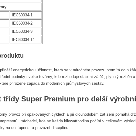
rmy
IEC60034-1
IEC60034-2
IEC60034-9
IEC60034-14
produktu
přináší energetickou účinnost, která se v náročném provozu promítá do nižšíc
třední podniky i velké továrny, kde rozhoduje stabilní zátěž, plynulý rozběh 
 které přirozeně zapadá do moderních průmyslových sestav.
t třídy Super Premium pro delší výrobní
orný provoz při opakovaných cyklech a při dlouhodobém zatížení pomáhá drže
ompresorů i míchadel, kde se každá kilowatthodina počítá v celkovém výsled
oky na dostupnost a provozní disciplínu.