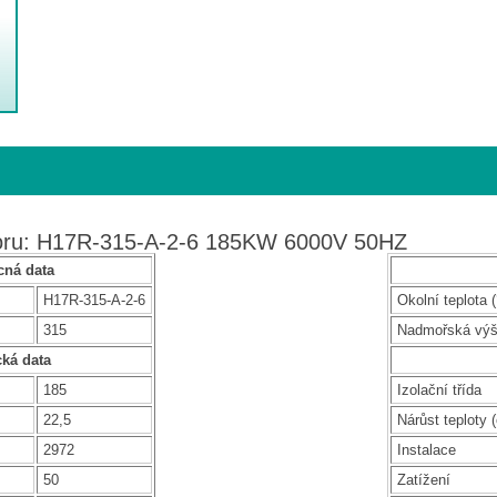
toru: H17R-315-A-2-6 185KW 6000V 50HZ
ná data
H17R-315-A-2-6
Okolní teplota (
315
Nadmořská vý
cká data
185
Izolační třída
22,5
Nárůst teploty (
2972
Instalace
50
Zatížení