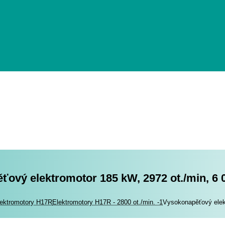
ový elektromotor 185 kW, 2972 ​​ot./min, 6 
romotory
ektromotory H17R
Elektromotory H17R - 2800 ot./min. -1
Vysokonapěťový elekt