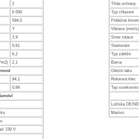
2
Třída ochrany
6 000
Typ chlazení
594,5
Približná hmotn
Y
Vibrace (mm/s)
2,9
Smer rotace
0,61
Startování
6,2
Typ zátěže
g*m2)
2,1
Barva
nnost
Odstín laku
94,1
Rotorová klec
0,84
Typ svorkovnic
šenství
Ložiska DE/N
sku
Mazivo
ku
vač 230 V