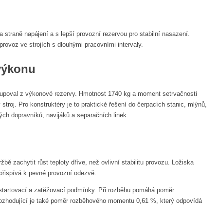
traně napájení a s lepší provozní rezervou pro stabilní nasazení.
provoz ve strojích s dlouhými pracovními intervaly.
 výkonu
stupoval z výkonové rezervy. Hmotnost 1740 kg a moment setrvačnosti
troj. Pro konstruktéry je to praktické řešení do čerpacích stanic, mlýnů,
ých dopravníků, navijáků a separačních linek.
ě zachytit růst teploty dříve, než ovlivní stabilitu provozu. Ložiska
přispívá k pevné provozní odezvě.
é startovací a zatěžovací podmínky. Při rozběhu pomáhá poměr
ozhodující je také poměr rozběhového momentu 0,61 %, který odpovídá