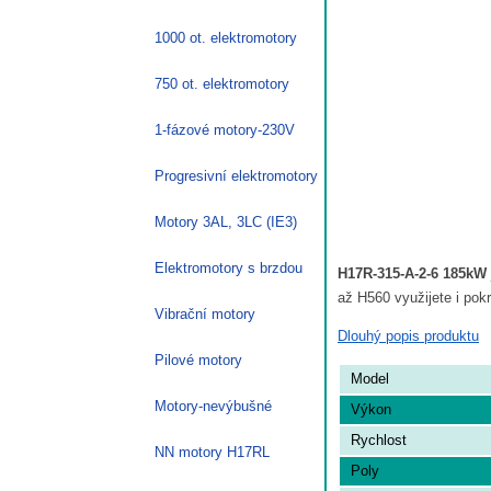
1000 ot. elektromotory
750 ot. elektromotory
1-fázové motory-230V
Progresivní elektromotory
Motory 3AL, 3LC (IE3)
Elektromotory s brzdou
H17R-315-A-2-6 185kW
až H560 využijete i pok
Vibrační motory
Dlouhý popis produktu
Pilové motory
Model
Motory-nevýbušné
Výkon
Rychlost
NN motory H17RL
Poly