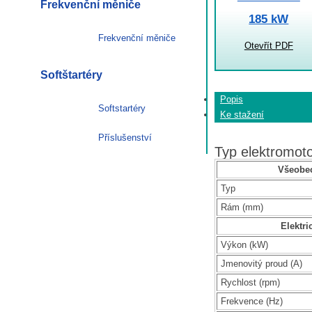
Frekvenční měniče
185 kW
Frekvenční měniče
Otevřít PDF
Softštartéry
Popis
Softstartéry
Ke stažení
Příslušenství
Typ elektromo
Všeobec
Typ
Rám (mm)
Elektri
Výkon (kW)
Jmenovitý proud (A)
Rychlost (rpm)
Frekvence (Hz)