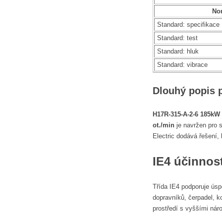
No
Standard: specifikace
Standard: test
Standard: hluk
Standard: vibrace
Dlouhý popis 
H17R-315-A-2-6 185kW
ot./min
je navržen pro s
Electric dodává řešení,
IE4 účinnos
Třída IE4 podporuje úsp
dopravníků, čerpadel, k
prostředí s vyššími nár