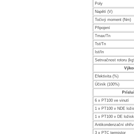
Poly
Napětí (V)
Točivý moment (Nm)
Připojení
Tmax/Tn
Tst/Tn
Ist/In
Setrvačnost rotoru (k
Výko
Efektivita (%)
Účiník (100%)
Príslu
6 x PT100 ve vinutí
1 x PT100 v NDE loži
1 x PT100 v DE ložis
Antikondenzační ohří
3 x PTC termistor