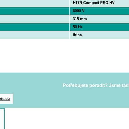
H17R Compact PRO-HV
6000 V
315 mm
50 Hz
litina
Potřebujete poradit? Jsme tad
ric.eu