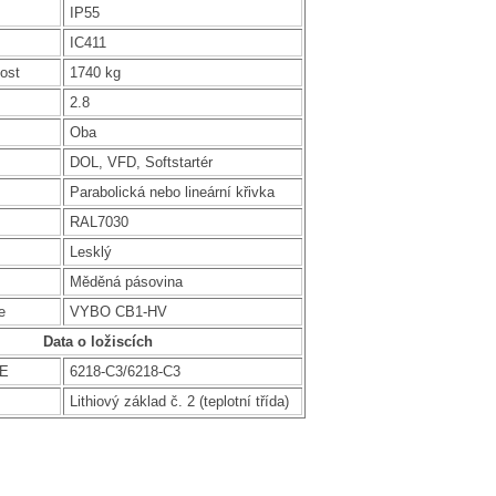
IP55
IC411
ost
1740 kg
2.8
Oba
DOL, VFD, Softstartér
Parabolická nebo lineární křivka
RAL7030
Lesklý
Měděná pásovina
e
VYBO CB1-HV
Data o ložiscích
DE
6218-C3/6218-C3
Lithiový základ č. 2 (teplotní třída)