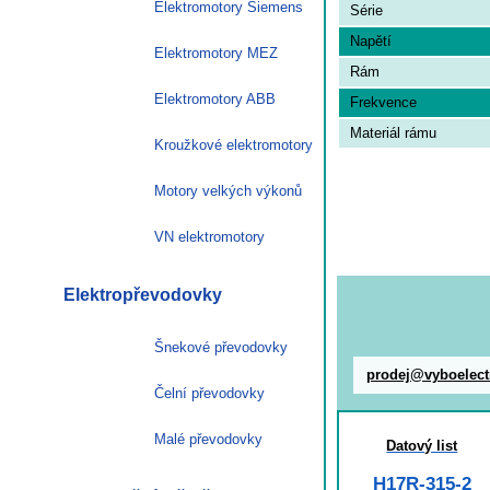
Elektromotory Siemens
Série
Napětí
Elektromotory MEZ
Rám
Elektromotory ABB
Frekvence
Materiál rámu
Kroužkové elektromotory
Motory velkých výkonů
VN elektromotory
Elektropřevodovky
Šnekové převodovky
prodej@vyboelect
Čelní převodovky
Malé převodovky
Datový list
H17R-315-2