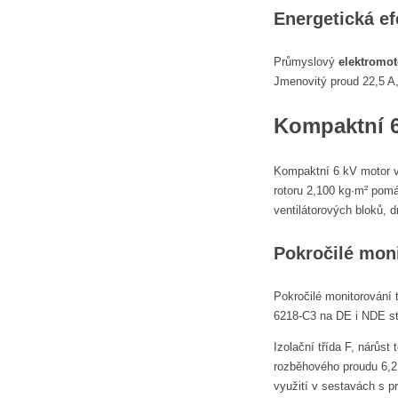
Energetická ef
Průmyslový
elektromot
Jmenovitý proud 22,5 A,
Kompaktní 6
Kompaktní 6 kV motor v
rotoru 2,100 kg·m² pomá
ventilátorových bloků, 
Pokročilé mon
Pokročilé monitorování t
6218-C3 na DE i NDE str
Izolační třída F, nárůs
rozběhového proudu 6,2
využití v sestavách s 