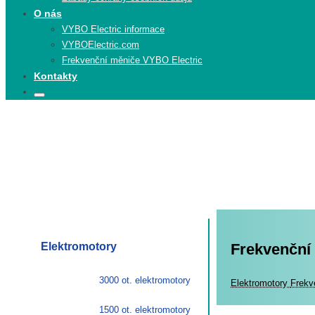
O nás
VYBO Electric informace
VYBOElectric.com
Frekvenční měniče VYBO Electric
Kontakty
Search
Search
for:
Elektromotory
Frekvenční
3000 ot. elektromotory
Elekt
Elektromotory
Frekv
1500 ot. elektromotory