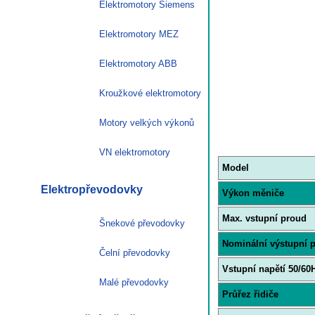
Elektromotory Siemens
Elektromotory MEZ
Elektromotory ABB
Kroužkové elektromotory
Motory velkých výkonů
VN elektromotory
Model
Elektropřevodovky
Výkon měniče
Max. vstupní proud
Šnekové převodovky
Nominální výstupní 
Čelní převodovky
Vstupní napětí 50/60
Malé převodovky
Průřez řidiče