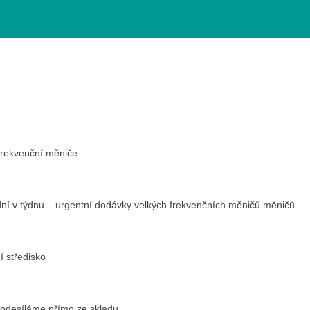
frekvenční měniče
dní v týdnu – urgentní dodávky velkých frekvenčních měničů měničů
ní středisko
odesíláme přímo ze skladu