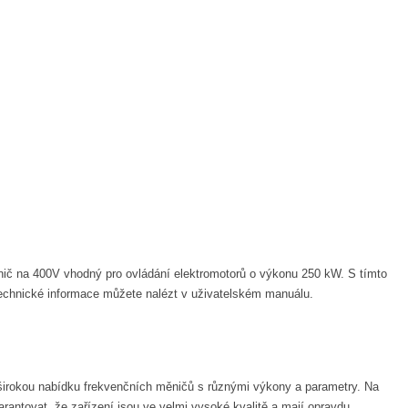
č na 400V vhodný pro ovládání elektromotorů o výkonu 250 kW. S tímto
technické informace můžete nalézt v uživatelském manuálu.
irokou nabídku frekvenčních měničů s různými výkony a parametry. Na
antovat, že zařízení jsou ve velmi vysoké kvalitě a mají opravdu