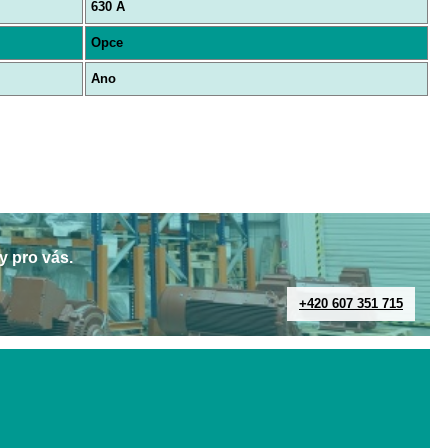
630 A
Opce
Ano
y pro vás.
+420 607 351 715