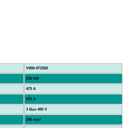
V900-4T2500
250 kW
475 A
470 A
3 fáze 400 V
240 mm²