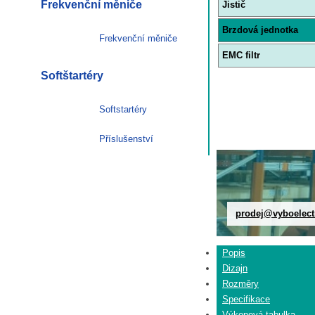
Frekvenční měniče
Jistič
Brzdová jednotka
Frekvenční měniče
EMC filtr
Softštartéry
Softstartéry
Příslušenství
prodej@vyboelect
Popis
Dizajn
Rozměry
Specifikace
Výkonová tabulka