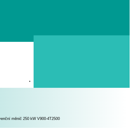
venční měnič 250 kW V900-4T2500