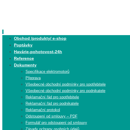
Skip
to
content
Skip
Obchod /produkty/ e-shop
to
Poptávky
content
Havárie-pohotovost-24h
Reference
Dokumenty
Specifikace elektromotorů
Přeprava
Všeobecné obchodní podmínky pro spotřebitele
Všeobecné obchodní podmínky pro podnikatele
Reklamační řád pro spotřebitele
Reklamační řád pro podnikatele
Reklamační protokol
Odstoupení od smlouvy – PDF
Formulář pro odstoupení od smlouvy
Zásady ochrany osobních údajů