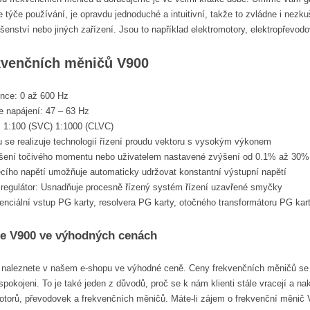
e týče používání, je opravdu jednoduché a intuitivní, takže to zvládne i ne
šenství nebo jiných zařízení. Jsou to například elektromotory, elektropřevodo
kvenčních měničů V900
nce: 0 až 600 Hz
 napájení: 47 – 63 Hz
: 1:100 (SVC) 1:1000 (CLVC)
 se realizuje technologií řízení proudu vektoru s vysokým výkonem
šení točivého momentu nebo uživatelem nastavené zvýšení od 0.1% až 30%
cího napětí umožňuje automaticky udržovat konstantní výstupní napětí
regulátor: Usnadňuje procesně řízený systém řízení uzavřené smyčky
renciální vstup PG karty, resolvera PG karty, otočného transformátoru PG kar
e V900 ve výhodných cenách
naleznete v našem e-shopu ve výhodné ceně. Ceny frekvenčních měničů se 
spokojeni. To je také jeden z důvodů, proč se k nám klienti stále vracejí a n
torů, převodovek a frekvenčních měničů. Máte-li zájem o frekvenční měnič V