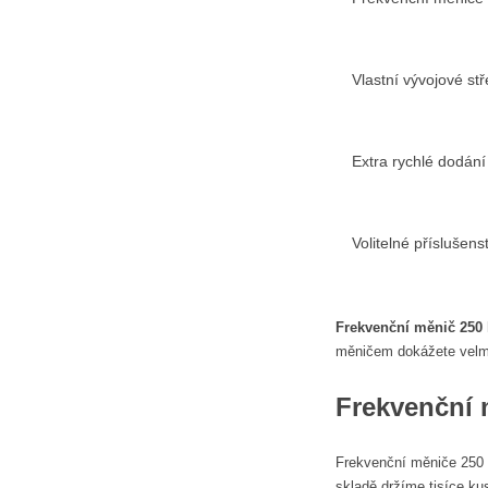
Vlastní vývojové st
Extra rychlé dodání
Volitelné příslušen
Frekvenční měnič 250
měničem dokážete velmi
Frekvenční 
Frekvenční měniče 250 
skladě držíme tisíce ku