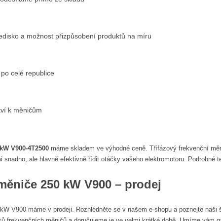
ředisko a možnost přizpůsobení produktů na míru
 po celé republice
ství k měničům
 kW V900-4T2500
máme skladem ve výhodné ceně. Třífázový frekvenční měni
 snadno, ale hlavně efektivně řídit otáčky vašeho elektromotoru. Podrobné 
měniče 250 kW V900 – prodej
kW V900 máme v prodeji. Rozhlédněte se v našem e-shopu a poznejte naši š
sů frekvenčních měničů a doručujeme je ve velmi krátké době. Umíme vám gar