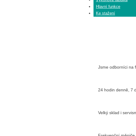
Hlavní funkce
Ke stažení
Jsme odborníci na 
24 hodin denně, 7 
Velký sklad i servis
Frekvenční měniče 