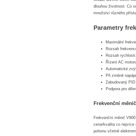
dlouhou životnost. Co s
množství různého příslu
Parametry fre
Maximální frekve
Rozsah frekvence
Rozsah rychlosti
Řízení AC motoru
Automatické zvý
Při změně napáje
Zabudovaný PID 
Podpora pro dife
Frekvenční měnič
Frekvenční měnič V900 
cena/kvalita co nejvíce 
pohonu včetně elektromo