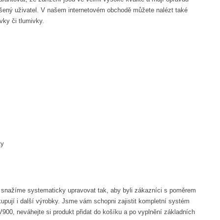
zkušený uživatel. V našem internetovém obchodě můžete nalézt také
vky či tlumivky.
ty
snažíme systematicky upravovat tak, aby byli zákazníci s poměrem
akupují i další výrobky. Jsme vám schopni zajistit kompletní systém
900, neváhejte si produkt přidat do košíku a po vyplnění základních