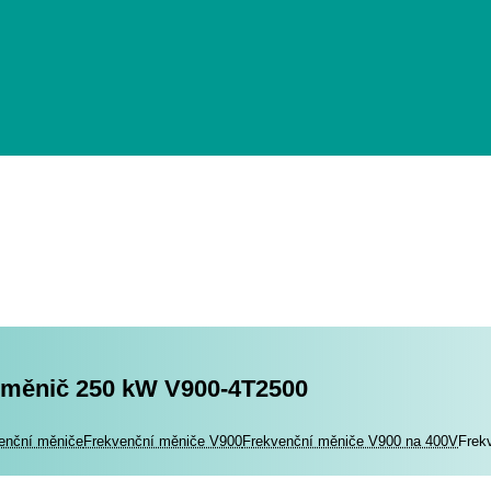
 měnič 250 kW V900-4T2500
romotory
enční měniče
Frekvenční měniče V900
Frekvenční měniče V900 na 400V
Frek