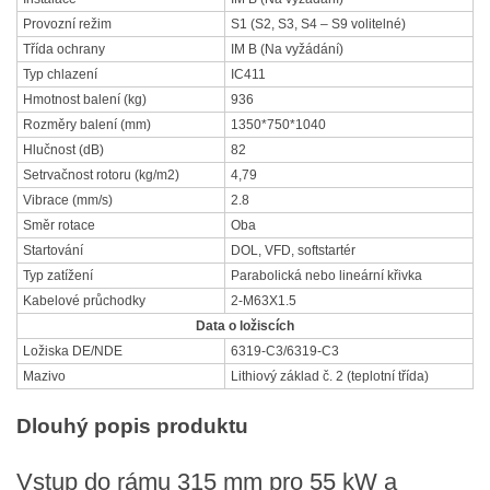
Provozní režim
S1 (S2, S3, S4 – S9 volitelné)
Třída ochrany
IM B (Na vyžádání)
Typ chlazení
IC411
Hmotnost balení (kg)
936
Rozměry balení (mm)
1350*750*1040
Hlučnost (dB)
82
Setrvačnost rotoru (kg/m2)
4,79
Vibrace (mm/s)
2.8
Směr rotace
Oba
Startování
DOL, VFD, softstartér
Typ zatížení
Parabolická nebo lineární křivka
Kabelové průchodky
2-M63X1.5
Data o ložiscích
Ložiska DE/NDE
6319-C3/6319-C3
Mazivo
Lithiový základ č. 2 (teplotní třída)
Dlouhý popis produktu
Vstup do rámu 315 mm pro 55 kW a