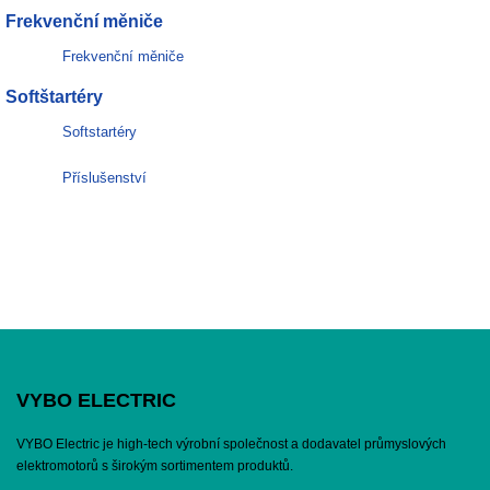
Frekvenční měniče
Frekvenční měniče
Softštartéry
Softstartéry
Příslušenství
VYBO ELECTRIC
VYBO Electric je high-tech výrobní společnost a dodavatel průmyslových
elektromotorů s širokým sortimentem produktů.