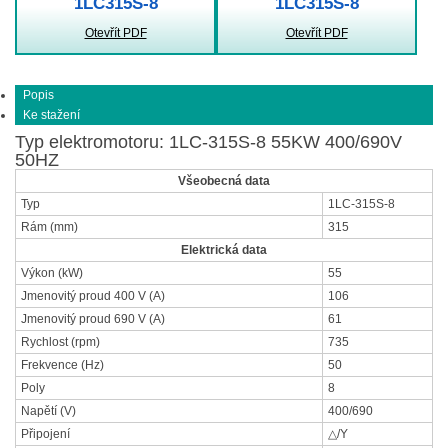
1LC315S-8
1LC315S-8
Otevřít PDF
Otevřít PDF
Popis
Ke stažení
Typ elektromotoru: 1LC-315S-8 55KW 400/690V
50HZ
Všeobecná data
Typ
1LC-315S-8
Rám (mm)
315
Elektrická data
Výkon (kW)
55
Jmenovitý proud 400 V (A)
106
Jmenovitý proud 690 V (A)
61
Rychlost (rpm)
735
Frekvence (Hz)
50
Poly
8
Napětí (V)
400/690
Připojení
△/Y