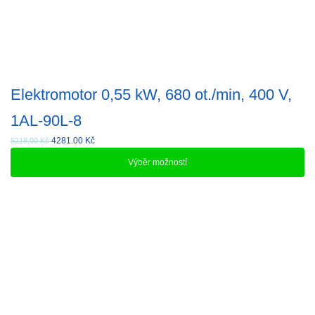
Elektromotor 0,55 kW, 680 ot./min, 400 V,
1AL-90L-8
4281.00
Kč
5218,00 Kč
Výběr možností
Tento
produkt
má
více
variant.
Možnosti
lze
vybrat
na
stránce