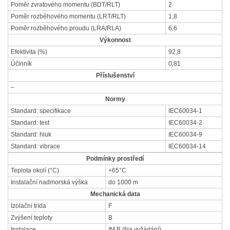
Poměr zvratového momentu (BDT/RLT)
2
Poměr rozběhového momentu (LRT/RLT)
1,8
Poměr rozběhového proudu (LRA/RLA)
6,6
Výkonnost
Efektivita (%)
92,8
Účinník
0,81
Příslušenství
–
Normy
Standard: specifikace
IEC60034-1
Standard: test
IEC60034-2
Standard: hluk
IEC60034-9
Standard: vibrace
IEC60034-14
Podmínky prostředí
Teplota okolí (°C)
+65°C
Instalační nadmorská výška
do 1000 m
Mechanická data
Izolační trída
F
Zvýšení teploty
B
Instalace
IM B (Na vyžádání)