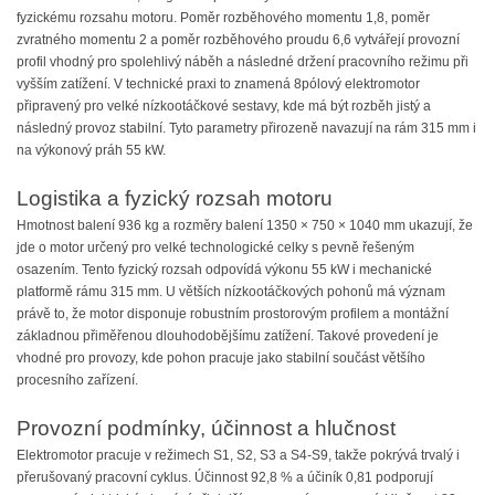
fyzickému rozsahu motoru. Poměr rozběhového momentu 1,8, poměr
zvratného momentu 2 a poměr rozběhového proudu 6,6 vytvářejí provozní
profil vhodný pro spolehlivý náběh a následné držení pracovního režimu při
vyšším zatížení. V technické praxi to znamená 8pólový elektromotor
připravený pro velké nízkootáčkové sestavy, kde má být rozběh jistý a
následný provoz stabilní. Tyto parametry přirozeně navazují na rám 315 mm i
na výkonový práh 55 kW.
Logistika a fyzický rozsah motoru
Hmotnost balení 936 kg a rozměry balení 1350 × 750 × 1040 mm ukazují, že
jde o motor určený pro velké technologické celky s pevně řešeným
osazením. Tento fyzický rozsah odpovídá výkonu 55 kW i mechanické
platformě rámu 315 mm. U větších nízkootáčkových pohonů má význam
právě to, že motor disponuje robustním prostorovým profilem a montážní
základnou přiměřenou dlouhodobějšímu zatížení. Takové provedení je
vhodné pro provozy, kde pohon pracuje jako stabilní součást většího
procesního zařízení.
Provozní podmínky, účinnost a hlučnost
Elektromotor pracuje v režimech S1, S2, S3 a S4-S9, takže pokrývá trvalý i
přerušovaný pracovní cyklus. Účinnost 92,8 % a účiník 0,81 podporují