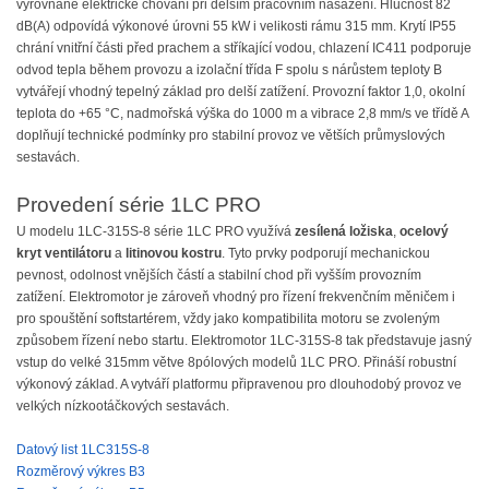
vyrovnané elektrické chování při delším pracovním nasazení. Hlučnost 82
dB(A) odpovídá výkonové úrovni 55 kW i velikosti rámu 315 mm. Krytí IP55
chrání vnitřní části před prachem a stříkající vodou, chlazení IC411 podporuje
odvod tepla během provozu a izolační třída F spolu s nárůstem teploty B
vytvářejí vhodný tepelný základ pro delší zatížení. Provozní faktor 1,0, okolní
teplota do +65 °C, nadmořská výška do 1000 m a vibrace 2,8 mm/s ve třídě A
doplňují technické podmínky pro stabilní provoz ve větších průmyslových
sestavách.
Provedení série 1LC PRO
U modelu 1LC-315S-8 série 1LC PRO využívá
zesílená ložiska
,
ocelový
kryt ventilátoru
a
litinovou kostru
. Tyto prvky podporují mechanickou
pevnost, odolnost vnějších částí a stabilní chod při vyšším provozním
zatížení. Elektromotor je zároveň vhodný pro řízení frekvenčním měničem i
pro spouštění softstartérem, vždy jako kompatibilita motoru se zvoleným
způsobem řízení nebo startu. Elektromotor 1LC-315S-8 tak představuje jasný
vstup do velké 315mm větve 8pólových modelů 1LC PRO. Přináší robustní
výkonový základ. A vytváří platformu připravenou pro dlouhodobý provoz ve
velkých nízkootáčkových sestavách.
Datový list 1LC315S-8
Rozměrový výkres B3