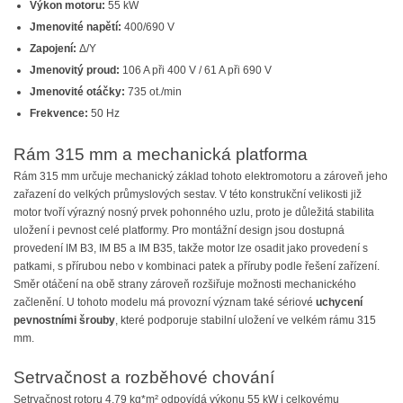
Výkon motoru:
55 kW
Jmenovité napětí:
400/690 V
Zapojení:
Δ/Y
Jmenovitý proud:
106 A při 400 V / 61 A při 690 V
Jmenovité otáčky:
735 ot./min
Frekvence:
50 Hz
Rám 315 mm a mechanická platforma
Rám 315 mm určuje mechanický základ tohoto elektromotoru a zároveň jeho
zařazení do velkých průmyslových sestav. V této konstrukční velikosti již
motor tvoří výrazný nosný prvek pohonného uzlu, proto je důležitá stabilita
uložení i pevnost celé platformy. Pro montážní design jsou dostupná
provedení IM B3, IM B5 a IM B35, takže motor lze osadit jako provedení s
patkami, s přírubou nebo v kombinaci patek a příruby podle řešení zařízení.
Směr otáčení na obě strany zároveň rozšiřuje možnosti mechanického
začlenění. U tohoto modelu má provozní význam také sériové
uchycení
pevnostními šrouby
, které podporuje stabilní uložení ve velkém rámu 315
mm.
Setrvačnost a rozběhové chování
Setrvačnost rotoru 4,79 kg*m² odpovídá výkonu 55 kW i celkovému