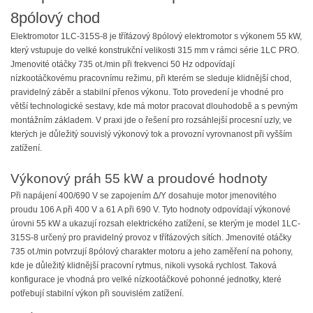
8pólový chod
Elektromotor 1LC-315S-8 je třífázový 8pólový elektromotor s výkonem 55 kW,
který vstupuje do velké konstrukční velikosti 315 mm v rámci série 1LC PRO.
Jmenovité otáčky 735 ot./min při frekvenci 50 Hz odpovídají
nízkootáčkovému pracovnímu režimu, při kterém se sleduje klidnější chod,
pravidelný záběr a stabilní přenos výkonu. Toto provedení je vhodné pro
větší technologické sestavy, kde má motor pracovat dlouhodobě a s pevným
montážním základem. V praxi jde o řešení pro rozsáhlejší procesní uzly, ve
kterých je důležitý souvislý výkonový tok a provozní vyrovnanost při vyšším
zatížení.
Výkonový práh 55 kW a proudové hodnoty
Při napájení 400/690 V se zapojením Δ/Y dosahuje motor jmenovitého
proudu 106 A při 400 V a 61 A při 690 V. Tyto hodnoty odpovídají výkonové
úrovni 55 kW a ukazují rozsah elektrického zatížení, se kterým je model 1LC-
315S-8 určený pro pravidelný provoz v třífázových sítích. Jmenovité otáčky
735 ot./min potvrzují 8pólový charakter motoru a jeho zaměření na pohony,
kde je důležitý klidnější pracovní rytmus, nikoli vysoká rychlost. Taková
konfigurace je vhodná pro velké nízkootáčkové pohonné jednotky, které
potřebují stabilní výkon při souvislém zatížení.