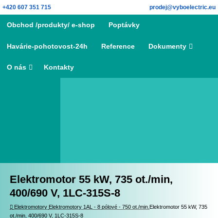
Skip
+420 607 351 715
prodej@vyboelectric.eu
to
Skip
Obchod /produkty/ e-shop
Poptávky
content
to
content
Havárie-pohotovost-24h
Reference
Dokumenty
O nás
Kontakty
Search
Search for:
Elektromotor 55 kW, 735 ot./min,
400/690 V, 1LC-315S-8
Elektromotory
Elektromotory
Elektromotory 1AL - 8 pólové - 750 ot./min.
Elektromotor 55 kW, 735
ot./min, 400/690 V, 1LC-315S-8