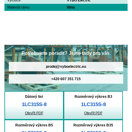
Výrobce
VYBO Electric
Materiál rámu
litina
Potřebujete poradit? Jsme tady pro vás.
prodej@vyboelectric.eu
+420 607 351 715
Dátový list
Rozměrový výkres B3
1LC315S-8
1LC315S-8
Otevřít PDF
Otevřít PDF
Rozměrový výkres B5
Rozměrový výkres B35