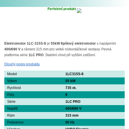
Perfektní produkt
Elektromotor 1LC-315S-8
je
55kW 8pólový elektromotor
s napájením
400/690 V
a rámem 315 mm pro velké nízkootáčkové sestavy. Pevná
platforma série
1LC PRO
. Stabilní chod při vyšším zatížení.
Dlouhý popis produktu
Model
1LC315S-8
Výkon
55 kW
Rychlost
735 ot.
Poly
8
Série
1LC PRO
Napětí
400/690 V
Rám
315 mm
Frekvence
50 Hz