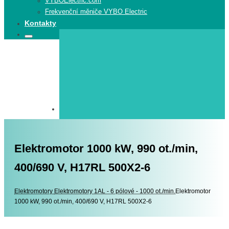
VYBOElectric.com
Frekvenční měniče VYBO Electric
Kontakty
Search
Search
for:
Elektromotor 1000 kW, 990 ot./min,
400/690 V, H17RL 500X2-6
Elektromotory
Elektromotory
Elektromotory 1AL - 6 pólové - 1000 ot./min.
Elektromotor
1000 kW, 990 ot./min, 400/690 V, H17RL 500X2-6