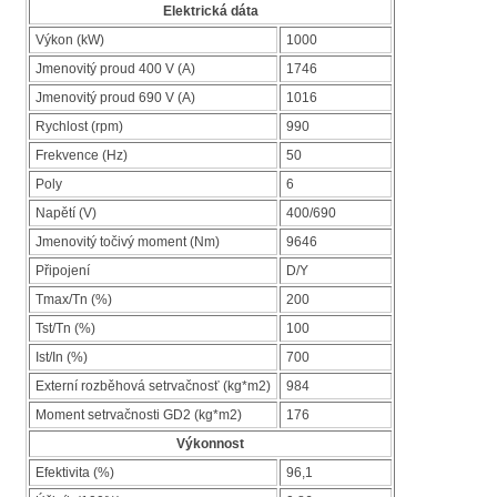
Elektrická dáta
Výkon (kW)
1000
Jmenovitý proud 400 V (A)
1746
Jmenovitý proud 690 V (A)
1016
Rychlost (rpm)
990
Frekvence (Hz)
50
Poly
6
Napětí (V)
400/690
Jmenovitý točivý moment (Nm)
9646
Připojení
D/Y
Tmax/Tn (%)
200
Tst/Tn (%)
100
Ist/In (%)
700
Externí rozběhová setrvačnosť (kg*m2)
984
Moment setrvačnosti GD2 (kg*m2)
176
Výkonnost
Efektivita (%)
96,1