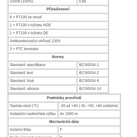
Účiník (100%)
0,86
Příslušenství
6 × PT100 ve vinutí
1 × PT100 v ložisku NDE
1 × PT100 v ložisku DE
Antikondenzační ohřívač 230V
3 × PTC termistor
Normy
Standard: specifikace
IEC60034-1
Standard: test
IEC60034-2
Standard: hluk
IEC60034-9
Standard: vibrace
IEC60034-14
Podmínky prostředí
Teplota okolí (°C)
-20 až +40 (-30, +50, +60 volitelné)
Instalační nadmořská výška
do 1000 m
Mechanická dáta
Izolační třída
F