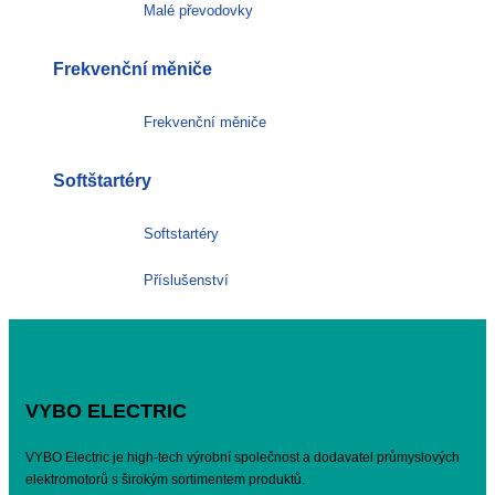
Malé převodovky
Frekvenční měniče
Frekvenční měniče
Softštartéry
Softstartéry
Příslušenství
VYBO ELECTRIC
VYBO Electric je high-tech výrobní společnost a dodavatel průmyslových
elektromotorů s širokým sortimentem produktů.