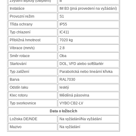
Zvýšení teploty (oteplení)
B
Instaláce
IM B3 (jiná provedení na vyžádání)
Provozní režim
S1
Třída ochrany
IP55
Typ chlazení
IC411
Přibližná hmotnost
7020 kg
Vibrace (mm/s)
2.8
Směr rotace
Oba
Startování
DOL, VFD alebo softštartér
Typ zatížení
Parabolická nebo lineární křivka
Barva
RAL7030
Odstín laku
lesklý
Klec rotoru
Měděná pásovina
Typ svorkovnice
VYBO CB2-LV
Data o ložiscích
Ložiska DE/NDE
Na vyžádání/Na vyžádání
Mazivo
Na vyžádání