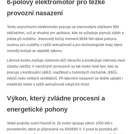
6-polový elektromotor
pro těžké
provozní nasazení
Tento asynchronní elektromotor pracuje se jmenovitými otáčkami 990
otáček/min, což je vhodné pro aplikace, kde se vyžaduje plynulý záběr a
jistota při rozběhu. Jmenovitý točivý moment 9646 Nm dává pohonu
rezervu pro rozběhy s vyšší setrvačností a pro technologické linky, které
nesmějí kolísat ve stabilitě výkonu.
Litinová kostra zvyšuje odolnost vůči vibracím a prodlužuje intervaly mezi
zásahy údržby. V náročných provozech se tak motor hodí tam, kde se
pracuje s kontinuální zátěží, například u hutnických míchaček, drtičů,
mlýnů nebo velkých ventilátorů. Při takovém nasazení se dobře uplatní i
elektrický motor s vyšší setrvačností rotujících hmot.
Výkon, který zvládne procesní a
energetické pohony
Velké podniky ocení hlavně to, že motor spojuje výkon 1000 kW s
provedením, které je připravené na 400/690 V. V praxi to pomáhá při