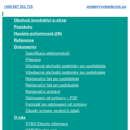
Skip
+420 607 351 715
prodej@vyboelectric.eu
to
content
Skip
Obchod /produkty/ e-shop
to
Poptávky
content
Havárie-pohotovost-24h
Reference
Dokumenty
Specifikace elektromotorů
Přeprava
Všeobecné obchodní podmínky pro spotřebitele
Všeobecné obchodní podmínky pro podnikatele
Reklamační řád pro spotřebitele
Reklamační řád pro podnikatele
Reklamační protokol
Odstoupení od smlouvy – PDF
Formulář pro odstoupení od smlouvy
Zásady ochrany osobních údajů
O nás
VYBO Electric informace