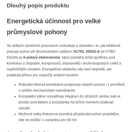
Dlouhý popis produktu
Energetická účinnost pro velké
průmyslové pohony
Ve velkých výrobních provozech rozhoduje o výsledku i to, jak efektivně
pracuje pohon při dlouhodobém zatížení.
H17RL 500X2-6
od VYBO
Electric je
6-polový elektromotor
, který pomáhá držet spotřebu pod
kontrolou u čerpadel, kompresorů, dopravníků i technologických celků s
nepřetržitým chodem. Energetická efektivita zde není doplněk, ale
praktický přínos pro rozpočty velkých továren.
Robustní litinová konstrukce podporuje stabilní provoz i v prostředí
s vyšším mechanickým namáháním.
Kompaktní výkon usnadňuje integraci do strojních sestav, kde je
prostor pod tlakem a požadavky na točivý moment zůstávají
vysoké.
Možnost volby frekvence pomáhá přizpůsobit pohon projektům,
kde se počítá i s variantou pro 60 Hz.