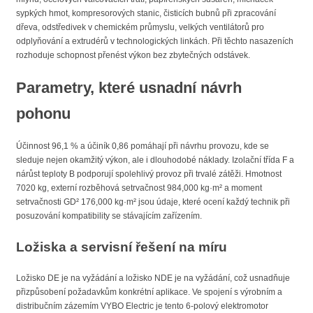
sypkých hmot, kompresorových stanic, čisticích bubnů při zpracování
dřeva, odstředivek v chemickém průmyslu, velkých ventilátorů pro
odplyňování a extrudérů v technologických linkách. Při těchto nasazeních
rozhoduje schopnost přenést výkon bez zbytečných odstávek.
Parametry, které usnadní návrh
pohonu
Účinnost 96,1 % a účiník 0,86 pomáhají při návrhu provozu, kde se
sleduje nejen okamžitý výkon, ale i dlouhodobé náklady. Izolační třída F a
nárůst teploty B podporují spolehlivý provoz při trvalé zátěži. Hmotnost
7020 kg, externí rozběhová setrvačnost 984,000 kg·m² a moment
setrvačnosti GD² 176,000 kg·m² jsou údaje, které ocení každý technik při
posuzování kompatibility se stávajícím zařízením.
Ložiska a servisní řešení na míru
Ložisko DE je na vyžádání a ložisko NDE je na vyžádání, což usnadňuje
přizpůsobení požadavkům konkrétní aplikace. Ve spojení s výrobním a
distribučním zázemím VYBO Electric je tento 6-polový elektromotor