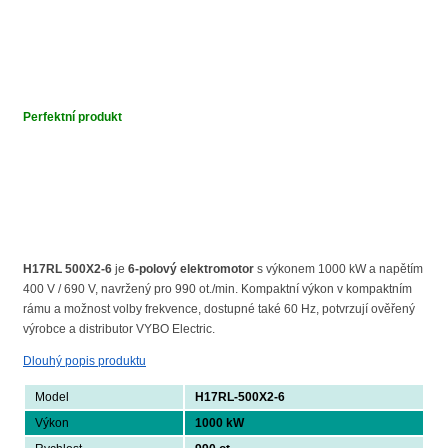
Perfektní produkt
H17RL 500X2-6
je
6-polový elektromotor
s výkonem 1000 kW a napětím
400 V / 690 V, navržený pro 990 ot./min. Kompaktní výkon v kompaktním
rámu a možnost volby frekvence, dostupné také 60 Hz, potvrzují ověřený
výrobce a distributor VYBO Electric.
Dlouhý popis produktu
Model
H17RL-500X2-6
Výkon
1000 kW