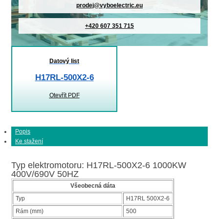
prodej@vyboelectric.eu
+420 607 351 715
Datový list
H17RL-500X2-6
Otevřít PDF
Popis
Ke stažení
Typ elektromotoru: H17RL-500X2-6 1000KW
400V/690V 50HZ
Všeobecná dáta
Typ
H17RL 500X2-6
Rám (mm)
500