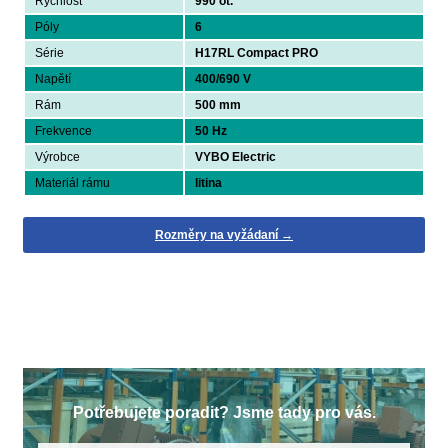
Rychlost
990 ot.
Póly
6
Série
H17RL Compact PRO
Napětí
400/690 V
Rám
500 mm
Frekvence
50 Hz
Výrobce
VYBO Electric
Materiál rámu
litina
Rozměry na vyžádaní →
Potřebujete poradit? Jsme tady pro vás.