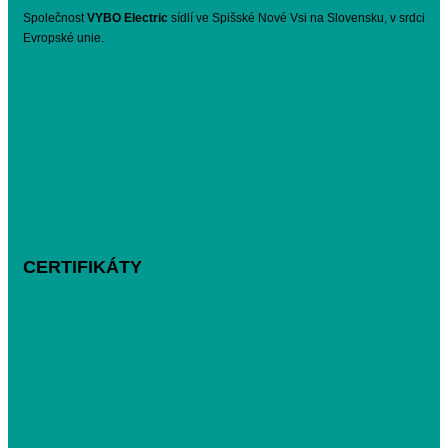
Společnost
VYBO Electric
sídlí ve Spišské Nové Vsi na Slovensku, v srdci
Evropské unie.
CERTIFIKÁTY