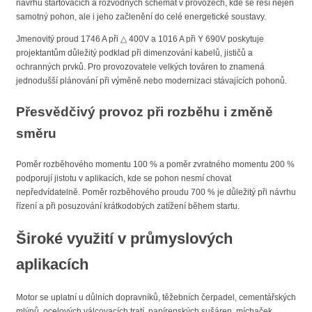
návrhu startovacích a rozvodných schémat v provozech, kde se řeší nejen
samotný pohon, ale i jeho začlenění do celé energetické soustavy.
Jmenovitý proud 1746 A při △ 400V a 1016 A při Y 690V poskytuje
projektantům důležitý podklad při dimenzování kabelů, jističů a
ochranných prvků. Pro provozovatele velkých továren to znamená
jednodušší plánování při výměně nebo modernizaci stávajících pohonů.
Přesvědčivý provoz při rozběhu i změně
směru
Poměr rozběhového momentu 100 % a poměr zvratného momentu 200 %
podporují jistotu v aplikacích, kde se pohon nesmí chovat
nepředvídatelně. Poměr rozběhového proudu 700 % je důležitý při návrhu
řízení a při posuzování krátkodobých zatížení během startu.
Široké využití v průmyslových
aplikacích
Motor se uplatní u důlních dopravníků, těžebních čerpadel, cementářských
mlýnů, ocelových válcovacích tratí, papírenských sušáren, míchaček