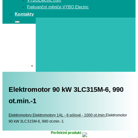
VYBOElectric.com
Frekvenční měniče VYBO Electric
Kontakty
Search
Search
for:
Elektromotor 90 kW 3LC315M-6, 990
ot.min.-1
Elektromotory
Elektromotory
Elektromotory 1AL - 6 pólové - 1000 ot./min.
Elektromotor
90 kW 3LC315M-6, 990 ot.min.-1
Perfektní produkt