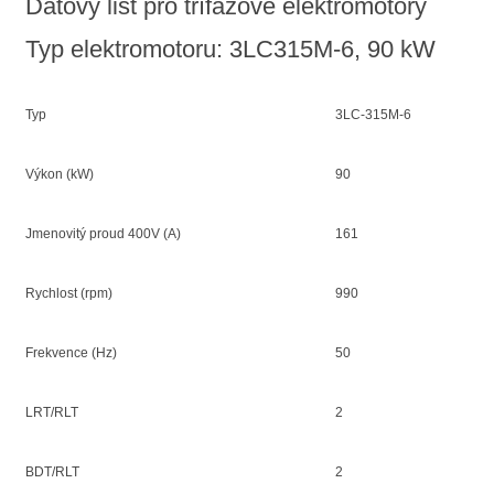
Datový list pro třífázové elektromotory
Typ elektromotoru: 3LC315M-6, 90 kW
Typ
3LC-315M-6
Výkon (kW)
90
Jmenovitý proud 400V (A)
161
Rychlost (rpm)
990
Frekvence (Hz)
50
LRT/RLT
2
BDT/RLT
2