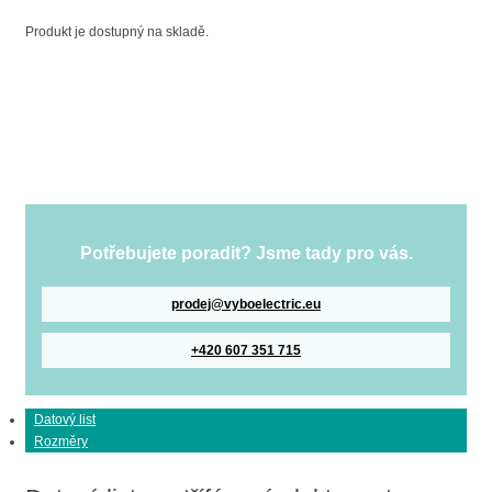
Produkt je dostupný na skladě.
Potřebujete poradit? Jsme tady pro vás.
prodej@vyboelectric.eu
+420 607 351 715
Datový list
Rozměry