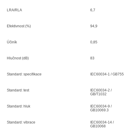
LRA/RLA
6,7
Efektivnost (%)
94,9
Účiník
0,85
Hlučnost (dB)
83
Standard: specifikace
IEC60034-1 / GB755
Standard: test
IEC60034-2 /
GB/T1032
Standard: hluk
IEC60034-9 /
GB10069.3
Standard: vibrace
IEC60034-14 /
GB10068