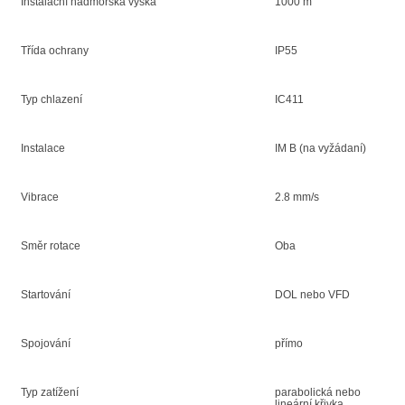
Inštalační nadmořská výška
1000 m
Třída ochrany
IP55
Typ chlazení
IC411
Instalace
IM B (na vyžádaní)
Vibrace
2.8 mm/s
Směr rotace
Oba
Startování
DOL nebo VFD
Spojování
přímo
Typ zatížení
parabolická nebo
lineární křivka