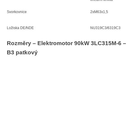
Svorkovnice
2xM63x1,5
Ložiska DE/NDE
NU319C3/6319C3
Rozměry – Elektromotor 90kW 3LC315M-6 –
B3 patkový