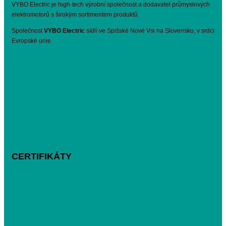
VYBO Electric je high-tech výrobní společnost a dodavatel průmyslových
elektromotorů s širokým sortimentem produktů.
Společnost
VYBO Electric
sídlí ve Spišské Nové Vsi na Slovensku, v srdci
Evropské unie.
CERTIFIKÁTY