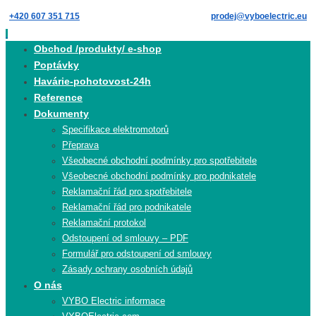
Skip
+420 607 351 715
prodej@vyboelectric.eu
to
content
Skip
Obchod /produkty/ e-shop
to
Poptávky
content
Havárie-pohotovost-24h
Reference
Dokumenty
Specifikace elektromotorů
Přeprava
Všeobecné obchodní podmínky pro spotřebitele
Všeobecné obchodní podmínky pro podnikatele
Reklamační řád pro spotřebitele
Reklamační řád pro podnikatele
Reklamační protokol
Odstoupení od smlouvy – PDF
Formulář pro odstoupení od smlouvy
Zásady ochrany osobních údajů
O nás
VYBO Electric informace