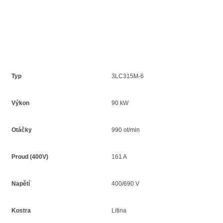
Typ
3LC315M-6
Výkon
90 kW
Otáčky
990 ot/min
Proud (400V)
161 A
Napětí
400/690 V
Kostra
Litina