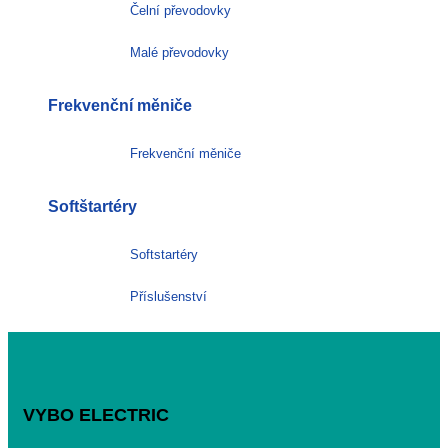
Čelní převodovky
Malé převodovky
Frekvenční měniče
Frekvenční měniče
Softštartéry
Softstartéry
Příslušenství
VYBO ELECTRIC