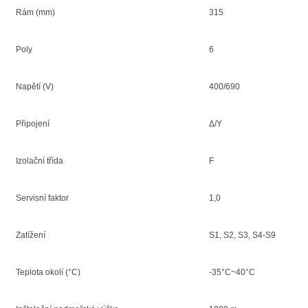
Rám (mm)
315
Poly
6
Napětí (V)
400/690
Připojení
Δ/Y
Izolační třída
F
Servisní faktor
1,0
Zatížení
S1, S2, S3, S4-S9
Teplota okolí (°C)
-35°C~40°C