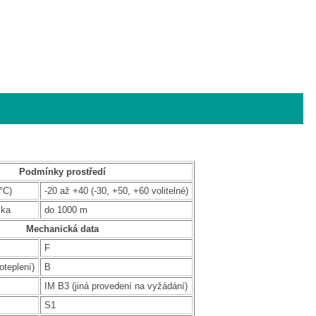
Podmínky prostředí
°C)
-20 až +40 (-30, +50, +60 volitelné)
ška
do 1000 m
Mechanická data
F
oteplení)
B
IM B3 (jiná provedení na vyžádání)
S1