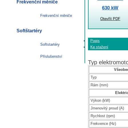
Frekvenční měniče
630 kW
Frekvenční měniče
Otevřít PDF
Softštartéry
Popis
Softstartéry
Ke stažení
Příslušenství
Typ elektromo
Všeobec
Typ
Rám (mm)
Elektri
Výkon (kW)
Jmenovitý proud (A)
Rychlost (rpm)
Frekvence (Hz)