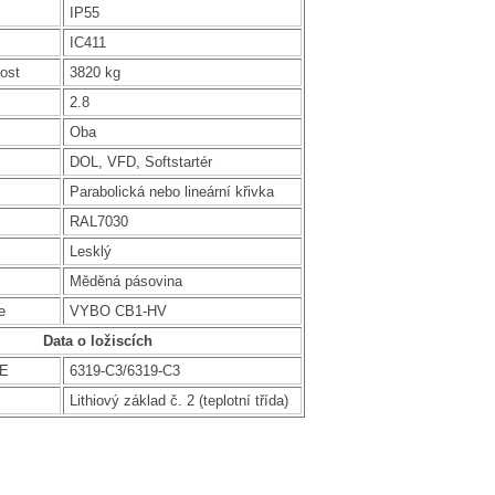
IP55
IC411
ost
3820 kg
2.8
Oba
DOL, VFD, Softstartér
Parabolická nebo lineární křivka
RAL7030
Lesklý
Měděná pásovina
e
VYBO CB1-HV
Data o ložiscích
DE
6319-C3/6319-C3
Lithiový základ č. 2 (teplotní třída)