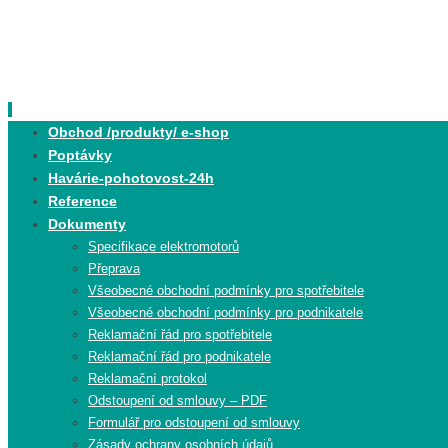
Skip
to
content
Skip
Obchod /produkty/ e-shop
to
Poptávky
content
Havárie-pohotovost-24h
Reference
Dokumenty
Specifikace elektromotorů
Přeprava
Všeobecné obchodní podmínky pro spotřebitele
Všeobecné obchodní podmínky pro podnikatele
Reklamační řád pro spotřebitele
Reklamační řád pro podnikatele
Reklamační protokol
Odstoupení od smlouvy – PDF
Formulář pro odstoupení od smlouvy
Zásady ochrany osobních údajů