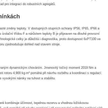
 pro integraci do robustních agregátů.
mínkách
 časté změny teploty. V dostupných stupních ochrany IP56, IP65, IP66 a
 izolační třídou F a nárůstem teploty B je připraven na dlouhé provozní
hnologické celky je důležitá i diagnostika, proto dostupnost 6xPT100 ve
ru zjednodušuje dohled nad stavem stroje.
novaným dynamickým chováním. Jmenovitý točivý moment 2019 Nm a
i rotoru 4,900 kg·m² pomáhá při návrhu rozběhu a koordinaci s regulací.
vysokými nároky na tuhost a stabilitu.
 které kombinuje účinnost, tepelnou rezervu a vhodnou ložiskovou