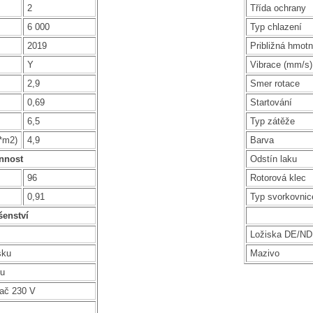
2
Třída ochrany
6 000
Typ chlazení
2019
Približná hmotn
Y
Vibrace (mm/s)
2,9
Smer rotace
0,69
Startování
6,5
Typ zátěže
g*m2)
4,9
Barva
nnost
Odstín laku
96
Rotorová klec
0,91
Typ svorkovnic
šenství
Ložiska DE/N
sku
Mazivo
ku
vač 230 V