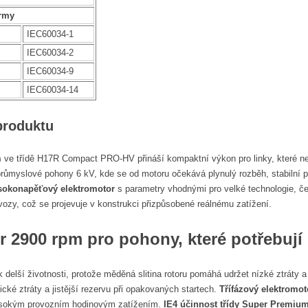
rmy
IEC60034-1
IEC60034-2
IEC60034-9
IEC60034-14
produktu
m
ve třídě H17R Compact PRO-HV přináší kompaktní výkon pro linky, které ne
růmyslové pohony 6 kV, kde se od motoru očekává plynulý rozběh, stabilní p
sokonapěťový elektromotor
s parametry vhodnými pro velké technologie, čer
ovozy, což se projevuje v konstrukci přizpůsobené reálnému zatížení.
r 2900 rpm
pro pohony, které potřebují 
 delší životnosti, protože měděná slitina rotoru pomáhá udržet nízké ztráty a
ké ztráty a jistější rezervu při opakovaných startech.
Třífázový elektromot
vysokým provozním hodinovým zatížením.
IE4 účinnost třídy Super Premiu