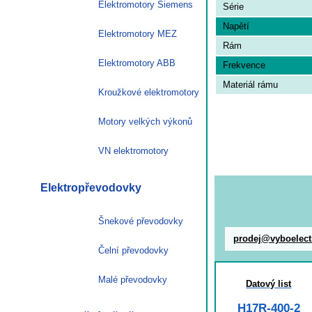
Elektromotory Siemens
Série
Napětí
Elektromotory MEZ
Rám
Elektromotory ABB
Frekvence
Materiál rámu
Kroužkové elektromotory
Motory velkých výkonů
VN elektromotory
Elektropřevodovky
Šnekové převodovky
prodej@vyboelect
Čelní převodovky
Malé převodovky
Datový list
H17R-400-2