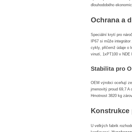
dlouhodobého ekonomick
Ochrana a 
Speciální krytí pro nár
IP67 si může integrátor
cykly, přičemž údaje o 
vinutí, 1xPT100 v NDE 
Stabilita pro 
OEM výrobci oceňují ze
jmenovitý proud 69,7 A 
Hmotnost 3820 kg zárov
Konstrukce p
U velkých fabrik rozhodu