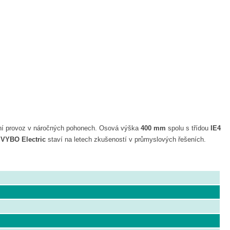
ilní provoz v náročných pohonech. Osová výška
400 mm
spolu s třídou
IE4
.
VYBO Electric
staví na letech zkušeností v průmyslových řešeních.