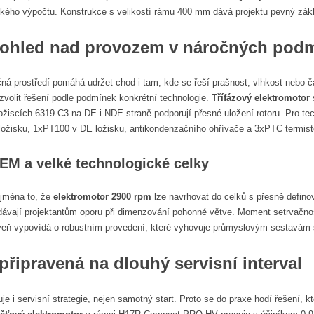
ého výpočtu. Konstrukce s velikostí rámu 400 mm dává projektu pevný základ
dohled nad provozem v náročných pod
očná prostředí pomáhá udržet chod i tam, kde se řeší prašnost, vlhkost nebo
 zvolit řešení podle podmínek konkrétní technologie.
Třífázový elektromotor
s
ložiscích 6319-C3 na DE i NDE straně podporují přesné uložení rotoru. Pro tec
ložisku, 1xPT100 v DE ložisku, antikondenzačního ohřívače a 3xPTC termisto
OEM a velké technologické celky
jména to, že
elektromotor 2900 rpm
lze navrhovat do celků s přesně defi
dávají projektantům oporu při dimenzování pohonné větve. Moment setrvačnost
eň vypovídá o robustním provedení, které vyhovuje průmyslovým sestavám s 
řipravená na dlouhý servisní interval
je i servisní strategie, nejen samotný start. Proto se do praxe hodí řešení,