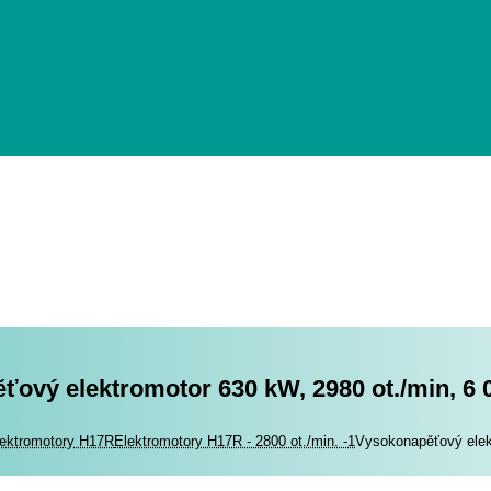
ový elektromotor 630 kW, 2980 ot./min, 6 
romotory
ektromotory H17R
Elektromotory H17R - 2800 ot./min. -1
Vysokonapěťový elek