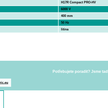
H17R Compact PRO-HV
6000 V
400 mm
50 Hz
litina
Potřebujete poradit? Jsme tad
ric.eu