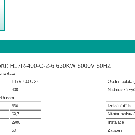
toru: H17R-400-C-2-6 630KW 6000V 50HZ
ná data
H17R 400-C-2-6
Okolní teplota (
400
Nadmořská vý
cká data
630
Izolační třída
69,7
Nárůst teploty (
2980
Instalace
50
Zatížení