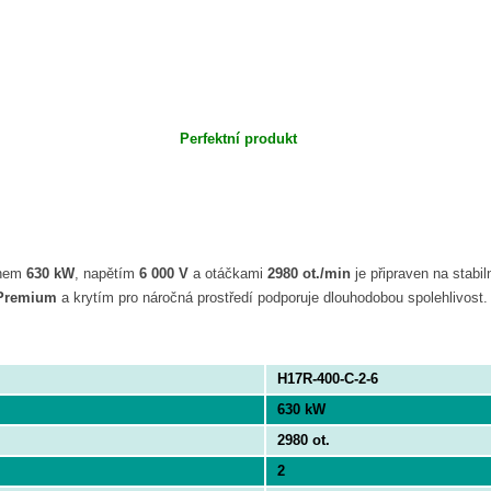
Perfektní produkt
nem
630 kW
, napětím
6 000 V
a otáčkami
2980 ot./min
je připraven na stab
 Premium
a krytím pro náročná prostředí podporuje dlouhodobou spolehlivost
H17R-400-C-2-6
630 kW
2980 ot.
2