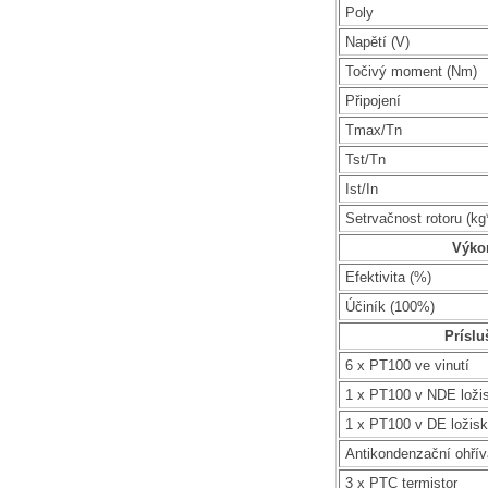
Poly
Napětí (V)
Točivý moment (Nm)
Připojení
Tmax/Tn
Tst/Tn
Ist/In
Setrvačnost rotoru (k
Výko
Efektivita (%)
Účiník (100%)
Príslu
6 x PT100 ve vinutí
1 x PT100 v NDE loži
1 x PT100 v DE ložis
Antikondenzační ohří
3 x PTC termistor