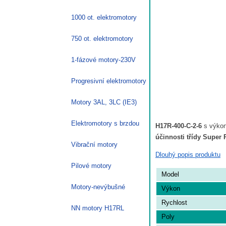
1000 ot. elektromotory
750 ot. elektromotory
1-fázové motory-230V
Progresivní elektromotory
Motory 3AL, 3LC (IE3)
Elektromotory s brzdou
H17R-400-C-2-6
s výko
účinnosti třídy Super
Vibrační motory
Dlouhý popis produktu
Pilové motory
Model
Motory-nevýbušné
Výkon
Rychlost
NN motory H17RL
Poly