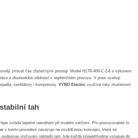
smějí ztrácet čas zbytečnými prostoji. Model H17R-400-C-2-6 s výkonem
ráce a dlouhodobá odolnost v nepřetržitém provozu. V praxi oceňují
padla, ventilátory i kompresory.
VYBO Electric
využívá roky zkušeností
stabilní tah
 lépe zvládá tepelné namáhání při trvalém zatížení. Pro provozovatele to
or
v tomto provedení navazuje na osvědčenou koncepci, která se
m
podporuje snižování nákladů tam, kde každá kilowatthodina vstupuje do