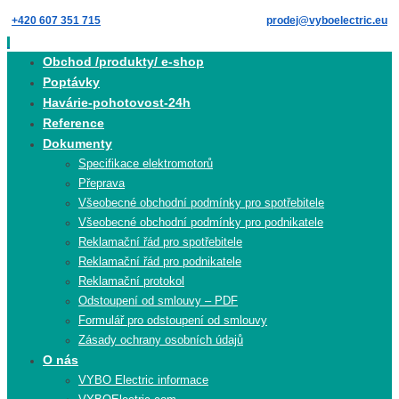
Skip
+420 607 351 715
prodej@vyboelectric.eu
to
content
Skip
Obchod /produkty/ e-shop
to
Poptávky
content
Havárie-pohotovost-24h
Reference
Dokumenty
Specifikace elektromotorů
Přeprava
Všeobecné obchodní podmínky pro spotřebitele
Všeobecné obchodní podmínky pro podnikatele
Reklamační řád pro spotřebitele
Reklamační řád pro podnikatele
Reklamační protokol
Odstoupení od smlouvy – PDF
Formulář pro odstoupení od smlouvy
Zásady ochrany osobních údajů
O nás
VYBO Electric informace