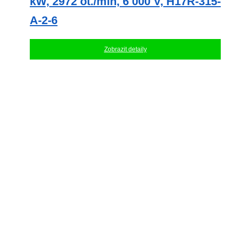
kW, 2972 ​​ot./min, 6 000 V, H17R-315-
A-2-6
Zobrazit detaily