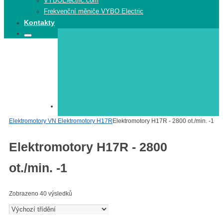
VYBOElectric.com
Frekvenční měniče VYBO Electric
Kontakty
Search
Search
for:
Elektromotory
Elektromotory
VN Elektromotory H17R
Elektromotory H17R - 2800 ot./min. -1
Elektromotory H17R - 2800
ot./min. -1
Zobrazeno 40 výsledků