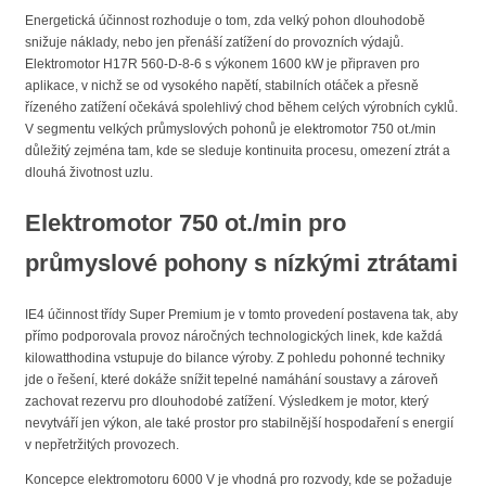
Energetická účinnost rozhoduje o tom, zda velký pohon dlouhodobě
snižuje náklady, nebo jen přenáší zatížení do provozních výdajů.
Elektromotor H17R 560-D-8-6 s výkonem 1600 kW je připraven pro
aplikace, v nichž se od vysokého napětí, stabilních otáček a přesně
řízeného zatížení očekává spolehlivý chod během celých výrobních cyklů.
V segmentu velkých průmyslových pohonů je elektromotor 750 ot./min
důležitý zejména tam, kde se sleduje kontinuita procesu, omezení ztrát a
dlouhá životnost uzlu.
Elektromotor 750 ot./min pro
průmyslové pohony s nízkými ztrátami
IE4 účinnost třídy Super Premium je v tomto provedení postavena tak, aby
přímo podporovala provoz náročných technologických linek, kde každá
kilowatthodina vstupuje do bilance výroby. Z pohledu pohonné techniky
jde o řešení, které dokáže snížit tepelné namáhání soustavy a zároveň
zachovat rezervu pro dlouhodobé zatížení. Výsledkem je motor, který
nevytváří jen výkon, ale také prostor pro stabilnější hospodaření s energií
v nepřetržitých provozech.
Koncepce elektromotoru 6000 V je vhodná pro rozvody, kde se požaduje