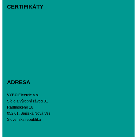
CERTIFIKÁTY
ADRESA
VYBO Electric a.s.
Sídlo a výrobní závod 01
Radlinského 18
052 01, Spišská Nová Ves
Slovenská republika