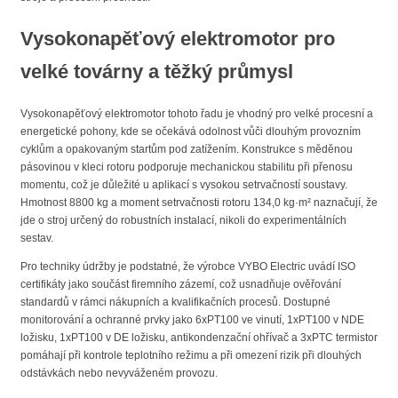
Vysokonapěťový elektromotor pro
velké továrny a těžký průmysl
Vysokonapěťový elektromotor tohoto řadu je vhodný pro velké procesní a
energetické pohony, kde se očekává odolnost vůči dlouhým provozním
cyklům a opakovaným startům pod zatížením. Konstrukce s měděnou
pásovinou v kleci rotoru podporuje mechanickou stabilitu při přenosu
momentu, což je důležité u aplikací s vysokou setrvačností soustavy.
Hmotnost 8800 kg a moment setrvačnosti rotoru 134,0 kg·m² naznačují, že
jde o stroj určený do robustních instalací, nikoli do experimentálních
sestav.
Pro techniky údržby je podstatné, že výrobce VYBO Electric uvádí ISO
certifikáty jako součást firemního zázemí, což usnadňuje ověřování
standardů v rámci nákupních a kvalifikačních procesů. Dostupné
monitorování a ochranné prvky jako 6xPT100 ve vinutí, 1xPT100 v NDE
ložisku, 1xPT100 v DE ložisku, antikondenzační ohřívač a 3xPTC termistor
pomáhají při kontrole teplotního režimu a při omezení rizik při dlouhých
odstávkách nebo nevyváženém provozu.