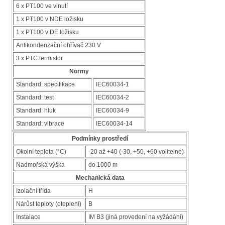
6 x PT100 ve vinutí
1 x PT100 v NDE ložisku
1 x PT100 v DE ložisku
Antikondenzační ohřívač 230 V
3 x PTC termistor
Normy
Standard: specifikace
IEC60034-1
Standard: test
IEC60034-2
Standard: hluk
IEC60034-9
Standard: vibrace
IEC60034-14
Podmínky prostředí
Okolní teplota (°C)
-20 až +40 (-30, +50, +60 volitelné)
Nadmořská výška
do 1000 m
Mechanická data
Izolační třída
H
Nárůst teploty (oteplení)
B
Instalace
IM B3 (jiná provedení na vyžádání)