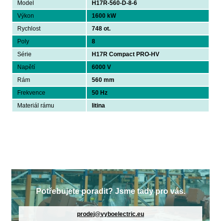
Model
H17R-560-D-8-6
Výkon
1600 kW
Rychlost
748 ot.
Poly
8
Série
H17R Compact PRO-HV
Napětí
6000 V
Rám
560 mm
Frekvence
50 Hz
Materiál rámu
litina
Potřebujete poradit? Jsme tady pro vás.
prodej@vyboelectric.eu