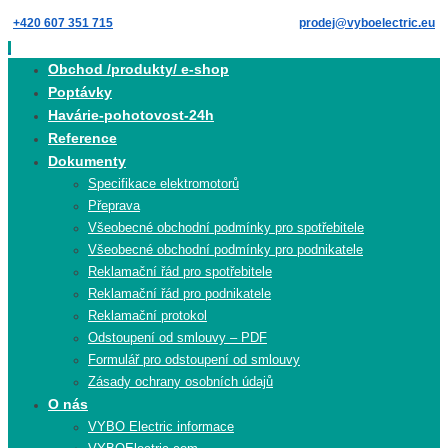
Skip
+420 607 351 715
prodej@vyboelectric.eu
to
content
Skip
Obchod /produkty/ e-shop
to
Poptávky
content
Havárie-pohotovost-24h
Reference
Dokumenty
Specifikace elektromotorů
Přeprava
Všeobecné obchodní podmínky pro spotřebitele
Všeobecné obchodní podmínky pro podnikatele
Reklamační řád pro spotřebitele
Reklamační řád pro podnikatele
Reklamační protokol
Odstoupení od smlouvy – PDF
Formulář pro odstoupení od smlouvy
Zásady ochrany osobních údajů
O nás
VYBO Electric informace