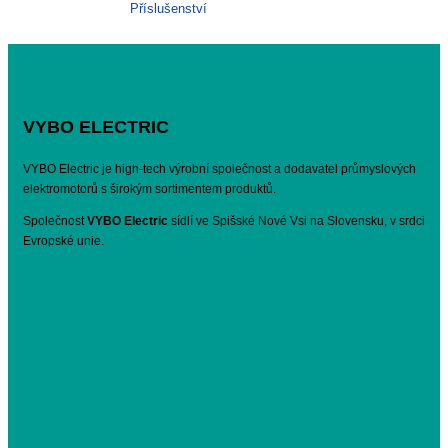
Příslušenství
VYBO ELECTRIC
VYBO Electric je high-tech výrobní společnost a dodavatel průmyslových
elektromotorů s širokým sortimentem produktů.
Společnost
VYBO Electric
sídlí ve Spišské Nové Vsi na Slovensku, v srdci
Evropské unie.