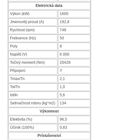
Elektrická data
Výkon (kW)
1600
Jmenovitý proud (A)
192,8
Rychlost (rpm)
748
Frekvence (Hz)
50
Poly
8
Napětí (V)
6 000
Točivý moment (Nm)
20428
Připojení
Y
Tmax/Tn
2,1
Tst/Tn
1,0
Ist/In
5,6
Setrvačnost rotoru (kg*m2)
134
Výkonnost
Efektivita (%)
96,5
Účiník (100%)
0,83
Príslušenství