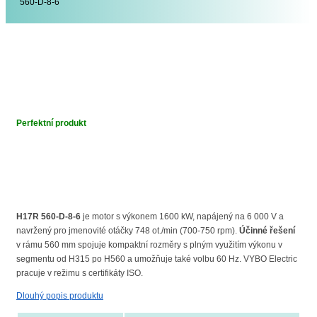
560-D-8-6
Perfektní produkt
H17R 560-D-8-6
je motor s výkonem 1600 kW, napájený na 6 000 V a
navržený pro jmenovité otáčky 748 ot./min (700-750 rpm).
Účinné řešení
v rámu 560 mm spojuje kompaktní rozměry s plným využitím výkonu v
segmentu od H315 po H560 a umožňuje také volbu 60 Hz. VYBO Electric
pracuje v režimu s certifikáty ISO.
Dlouhý popis produktu