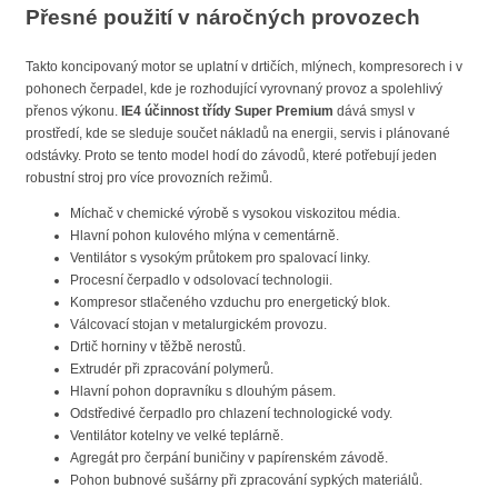
Přesné použití v náročných provozech
Takto koncipovaný motor se uplatní v drtičích, mlýnech, kompresorech i v
pohonech čerpadel, kde je rozhodující vyrovnaný provoz a spolehlivý
přenos výkonu.
IE4 účinnost třídy Super Premium
dává smysl v
prostředí, kde se sleduje součet nákladů na energii, servis i plánované
odstávky. Proto se tento model hodí do závodů, které potřebují jeden
robustní stroj pro více provozních režimů.
Míchač v chemické výrobě s vysokou viskozitou média.
Hlavní pohon kulového mlýna v cementárně.
Ventilátor s vysokým průtokem pro spalovací linky.
Procesní čerpadlo v odsolovací technologii.
Kompresor stlačeného vzduchu pro energetický blok.
Válcovací stojan v metalurgickém provozu.
Drtič horniny v těžbě nerostů.
Extrudér při zpracování polymerů.
Hlavní pohon dopravníku s dlouhým pásem.
Odstředivé čerpadlo pro chlazení technologické vody.
Ventilátor kotelny ve velké teplárně.
Agregát pro čerpání buničiny v papírenském závodě.
Pohon bubnové sušárny při zpracování sypkých materiálů.