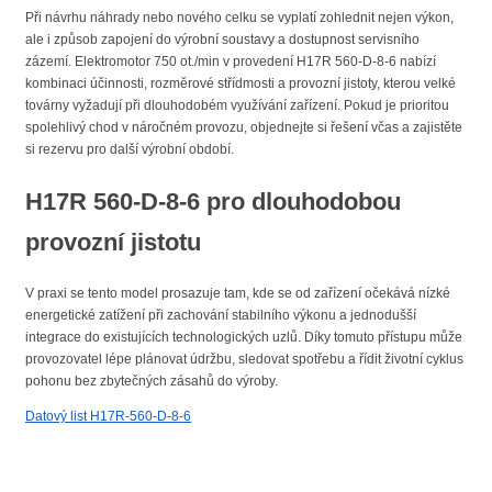
Při návrhu náhrady nebo nového celku se vyplatí zohlednit nejen výkon,
ale i způsob zapojení do výrobní soustavy a dostupnost servisního
zázemí. Elektromotor 750 ot./min v provedení H17R 560-D-8-6 nabízí
kombinaci účinnosti, rozměrové střídmosti a provozní jistoty, kterou velké
továrny vyžadují při dlouhodobém využívání zařízení. Pokud je prioritou
spolehlivý chod v náročném provozu, objednejte si řešení včas a zajistěte
si rezervu pro další výrobní období.
H17R 560-D-8-6 pro dlouhodobou
provozní jistotu
V praxi se tento model prosazuje tam, kde se od zařízení očekává nízké
energetické zatížení při zachování stabilního výkonu a jednodušší
integrace do existujících technologických uzlů. Díky tomuto přístupu může
provozovatel lépe plánovat údržbu, sledovat spotřebu a řídit životní cyklus
pohonu bez zbytečných zásahů do výroby.
Datový list H17R-560-D-8-6