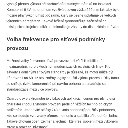
vysoký přenos výkonu při zachování rozumných nároků na instalaci.
Kompaktní 6 kV motor přitom využívá osovou výšku 560 mm tak, aby bylo
možné plný výkon umístit do rámu, který se běžně uplatňuje ve velkých
výrobních agregátech. Takové řešení zjednodušuje začlenění do
existujících strojních celků a minimalizuje zásahy do dispozičního návrhu.
Volba frekvence pro síťové podmínky
provozu
Možnost volby frekvence dává provozovateli větší flexibilitu při
mezinárodních projektech i při modernizacích existujících linek. Pro
závody s odlišnými síťovými standardy je důležité, že motor může být
připraven i na 60 Hz bez změny logiky použití v jádru procesu. Díky tomu
se snižuje riziko kompromisů při návrhu pohonu a usnadňuje se
standardizace mezi více provozy.
Osmipolový elektromotor je v takových aplikacích ceněn pro plynulejší
charakter chodu a vhodný provozní profil při těžších technologických
zatíženích. Jmenovité otáčky 748 ot./min podporují použití v pohonech,
kde se sleduje vyrovnaný přenos momentu a stabilita při dlouhém běhu.
Takové chování ocení zejména technici, kteří řeší spojení mezi výkonem
stroje a procesní přesností.