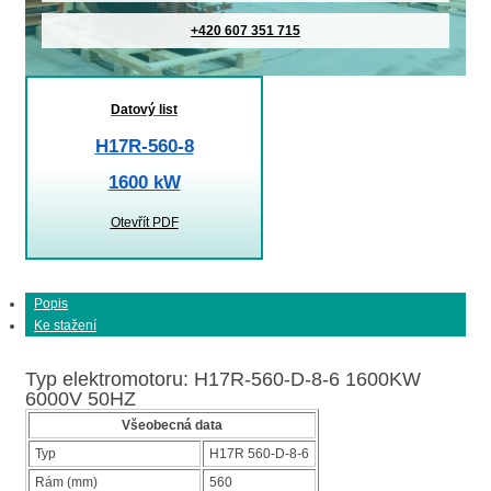
+420 607 351 715
Datový list
H17R-560-8
1600 kW
Otevřít PDF
Popis
Ke stažení
Typ elektromotoru: H17R-560-D-8-6 1600KW
6000V 50HZ
Všeobecná data
Typ
H17R 560-D-8-6
Rám (mm)
560