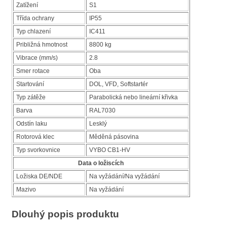
Zatížení
S1
Třída ochrany
IP55
Typ chlazení
IC411
Približná hmotnost
8800 kg
Vibrace (mm/s)
2.8
Smer rotace
Oba
Startování
DOL, VFD, Softstartér
Typ zátěže
Parabolická nebo lineární křivka
Barva
RAL7030
Odstín laku
Lesklý
Rotorová klec
Měděná pásovina
Typ svorkovnice
VYBO CB1-HV
Data o ložiscích
Ložiska DE/NDE
Na vyžádání/Na vyžádání
Mazivo
Na vyžádání
Dlouhý popis produktu