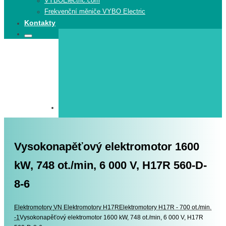
VYBOElectric.com
Frekvenční měniče VYBO Electric
Kontakty
Search
Search
for:
Vysokonapěťový elektromotor 1600
kW, 748 ot./min, 6 000 V, H17R 560-D-
8-6
Elektromotory
Elektromotory
VN Elektromotory H17R
Elektromotory H17R - 700 ot./min.
-1
Vysokonapěťový elektromotor 1600 kW, 748 ot./min, 6 000 V, H17R