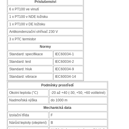
Príslušenství
6 x PT100 ve vinutí
1 x PT100 v NDE ložisku
1 x PT100 v DE ložisku
Antikondenzační ohřívač 230 V
3 x PTC termistor
Normy
Standard: specifikace
IEC60034-1
Standard: test
IEC60034-2
Standard: hluk
IEC60034-9
Standard: vibrace
IEC60034-14
Podmínky prostředí
Okolní teplota (°C)
-20 až +40 (-30, +50, +60 volitelné)
Nadmořská výška
do 1000 m
Mechanická data
Izolační třída
F
Nárůst teploty (oteplení)
B