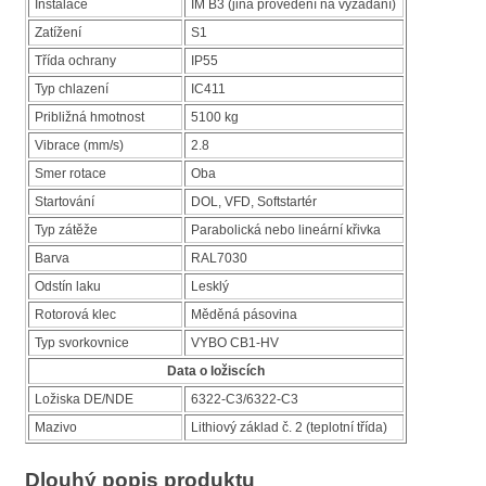
Instalace
IM B3 (jiná provedení na vyžádání)
Zatížení
S1
Třída ochrany
IP55
Typ chlazení
IC411
Približná hmotnost
5100 kg
Vibrace (mm/s)
2.8
Smer rotace
Oba
Startování
DOL, VFD, Softstartér
Typ zátěže
Parabolická nebo lineární křivka
Barva
RAL7030
Odstín laku
Lesklý
Rotorová klec
Měděná pásovina
Typ svorkovnice
VYBO CB1-HV
Data o ložiscích
Ložiska DE/NDE
6322-C3/6322-C3
Mazivo
Lithiový základ č. 2 (teplotní třída)
Dlouhý popis produktu