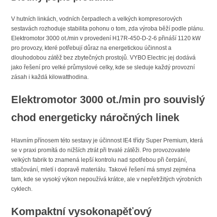
V hutních linkách, vodních čerpadlech a velkých kompresorových
sestavách rozhoduje stabilita pohonu o tom, zda výroba běží podle plánu.
Elektromotor 3000 ot./min v provedení H17R-450-D-2-6 přináší 1120 kW
pro provozy, které potřebují důraz na energetickou účinnost a
dlouhodobou zátěž bez zbytečných prostojů. VYBO Electric jej dodává
jako řešení pro velké průmyslové celky, kde se sleduje každý provozní
zásah i každá kilowatthodina.
Elektromotor 3000 ot./min pro souvislý
chod energeticky náročných linek
Hlavním přínosem této sestavy je účinnost IE4 třídy Super Premium, která
se v praxi promítá do nižších ztrát při trvalé zátěži. Pro provozovatele
velkých fabrik to znamená lepší kontrolu nad spotřebou při čerpání,
stlačování, mletí i dopravě materiálu. Takové řešení má smysl zejména
tam, kde se vysoký výkon nepoužívá krátce, ale v nepřetržitých výrobních
cyklech.
Kompaktní vysokonapěťový