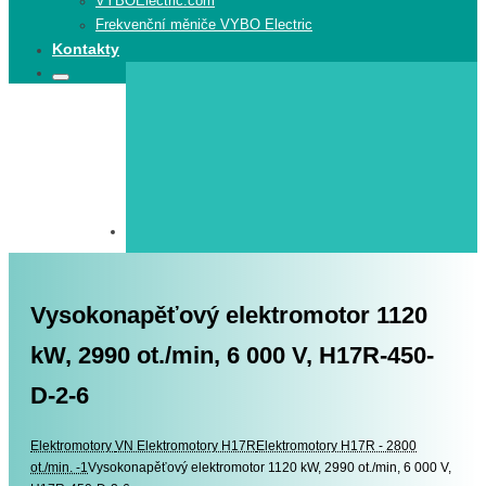
VYBOElectric.com
Frekvenční měniče VYBO Electric
Kontakty
Search
Search
for:
Vysokonapěťový elektromotor 1120
kW, 2990 ot./min, 6 000 V, H17R-450-
D-2-6
Elektromotory
Elektromotory
VN Elektromotory H17R
Elektromotory H17R - 2800
ot./min. -1
Vysokonapěťový elektromotor 1120 kW, 2990 ot./min, 6 000 V,