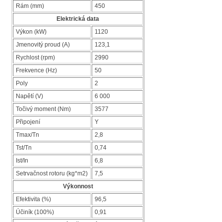
Rám (mm)
450
Elektrická data
Výkon (kW)
1120
Jmenovitý proud (A)
123,1
Rychlost (rpm)
2990
Frekvence (Hz)
50
Poly
2
Napětí (V)
6 000
Točivý moment (Nm)
3577
Připojení
Y
Tmax/Tn
2,8
Tst/Tn
0,74
Ist/In
6,8
Setrvačnost rotoru (kg*m2)
7,5
Výkonnost
Efektivita (%)
96,5
Účiník (100%)
0,91