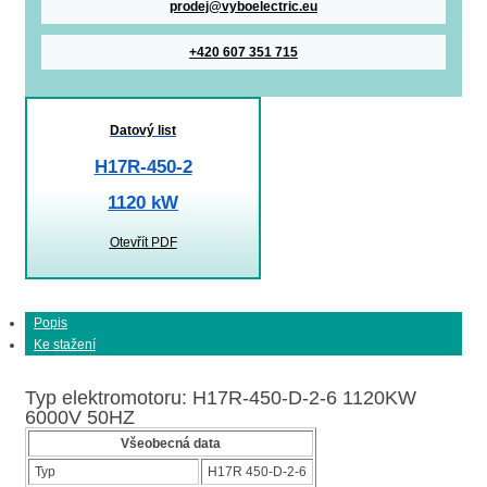
prodej@vyboelectric.eu
+420 607 351 715
Datový list
H17R-450-2
1120 kW
Otevřít PDF
Popis
Ke stažení
Typ elektromotoru: H17R-450-D-2-6 1120KW
6000V 50HZ
Všeobecná data
Typ
H17R 450-D-2-6