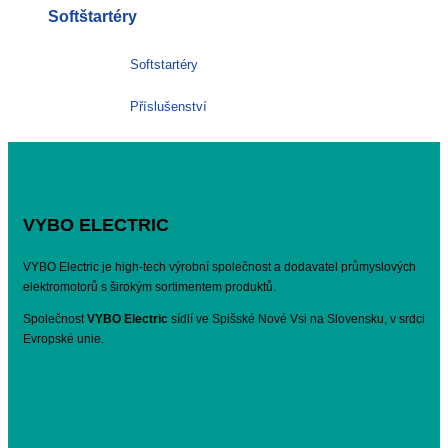
Softštartéry
Softstartéry
Příslušenství
VYBO ELECTRIC
VYBO Electric je high-tech výrobní společnost a dodavatel průmyslových
elektromotorů s širokým sortimentem produktů.
Společnost
VYBO Electric
sídlí ve Spišské Nové Vsi na Slovensku, v srdci
Evropské unie.