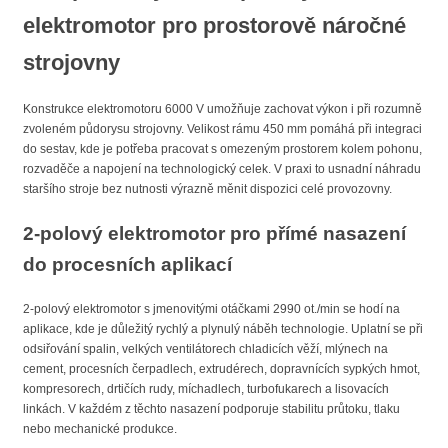
elektromotor pro prostorově náročné
strojovny
Konstrukce elektromotoru 6000 V umožňuje zachovat výkon i při rozumně
zvoleném půdorysu strojovny. Velikost rámu 450 mm pomáhá při integraci
do sestav, kde je potřeba pracovat s omezeným prostorem kolem pohonu,
rozvaděče a napojení na technologický celek. V praxi to usnadní náhradu
staršího stroje bez nutnosti výrazně měnit dispozici celé provozovny.
2-polový elektromotor pro přímé nasazení
do procesních aplikací
2-polový elektromotor s jmenovitými otáčkami 2990 ot./min se hodí na
aplikace, kde je důležitý rychlý a plynulý náběh technologie. Uplatní se při
odsiřování spalin, velkých ventilátorech chladicích věží, mlýnech na
cement, procesních čerpadlech, extrudérech, dopravnících sypkých hmot,
kompresorech, drtičích rudy, míchadlech, turbofukarech a lisovacích
linkách. V každém z těchto nasazení podporuje stabilitu průtoku, tlaku
nebo mechanické produkce.