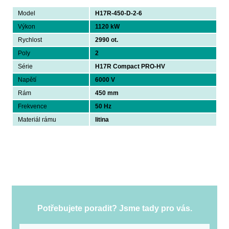
Model
H17R-450-D-2-6
Výkon
1120 kW
Rychlost
2990 ot.
Poly
2
Série
H17R Compact PRO-HV
Napětí
6000 V
Rám
450 mm
Frekvence
50 Hz
Materiál rámu
litina
Potřebujete poradit? Jsme tady pro vás.