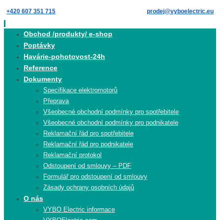
Skip
+420 607 351 715
prodej@vyboelectric.eu
to
content
Skip
Obchod /produkty/ e-shop
to
Poptávky
content
Havárie-pohotovost-24h
Reference
Dokumenty
Specifikace elektromotorů
Přeprava
Všeobecné obchodní podmínky pro spotřebitele
Všeobecné obchodní podmínky pro podnikatele
Reklamační řád pro spotřebitele
Reklamační řád pro podnikatele
Reklamační protokol
Odstoupení od smlouvy – PDF
Formulář pro odstoupení od smlouvy
Zásady ochrany osobních údajů
O nás
VYBO Electric informace