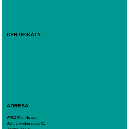
CERTIFIKÁTY
ADRESA
VYBO Electric a.s.
Sídlo a výrobní závod 01