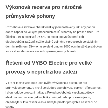
Výkonová rezerva pro náročné
průmyslové pohony
Rozběhové a zvratové charakteristiky jsou nastaveny tak, aby pohon
dobře zapadl do velkých procesních celků s nároky na přesné řízení. Při
účiníku 0,91 a efektivitě 96,5 % se motor chová úsporně i při
dlouhodobém zatížení, což je citelné zejména v provozech se stabilním
denním režimem. Díky tomu se elektromotor 3000 ot./min stává praktickou
součástí modernizace starších vysokovýkonných linek.
Řešení od VYBO Electric pro velké
provozy s nepřetržitou zátěží
VYBO Electric vystupuje jako ověřený výrobce a distributor pro
průmyslové pohony, u nichž se sleduje spolehlivost, servisní připravenost
i dlouhodobé provozní náklady. Pokud potřebujete vysokonapěťový
elektromotor pro energetiku, těžký průmysl nebo procesní výrobu,
objednejte si toto řešení včas a získejte prostor pro rychlé nasazení do
výroby.