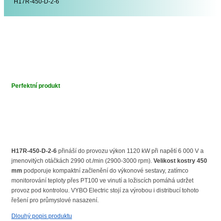
H17R-450-D-2-6
Perfektní produkt
H17R-450-D-2-6
přináší do provozu výkon 1120 kW při napětí 6 000 V a
jmenovitých otáčkách 2990 ot./min (2900-3000 rpm).
Velikost kostry 450
mm
podporuje kompaktní začlenění do výkonové sestavy, zatímco
monitorování teploty přes PT100 ve vinutí a ložiscích pomáhá udržet
provoz pod kontrolou. VYBO Electric stojí za výrobou i distribucí tohoto
řešení pro průmyslové nasazení.
Dlouhý popis produktu