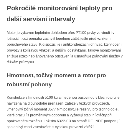
Pokročilé monitorování teploty pro
delší servisní intervaly
Motor je vybaven teplotním dohledem přes PT100 prvky ve vinutí i v
ložiscích, což pomáhá zachytit tepelnou zátěž ještě před vznikem
poruchového stavu. K dispozici je i antikondenzační ohřívač, který ocení
provozy s kolísavou vlhkostí a delšími odstávkami. Takové monitorování
snižuje riziko neplánovaného odstavení a usnadňuje plánování údržby v
těžkém průmyslu.
Hmotnost, točivý moment a rotor pro
robustní pohony
Konstrukce s hmotností 5100 kg a měděnou pásovinou v kleci rotoru je
navržena na dlouhodobé přenášení zátěže v těžkých provozech.
Jmenovitý točivý moment 3577 Nm poskytuje rezervu pro technologie,
které pracují s proměnlivým odporem a vyžadují stabilní otáčky při
opakovaném rozběhu. Ložiska 6322-C3 na straně DE i NDE podporují
spolehlivý chod v sestavách s vysokou provozní zátěží.