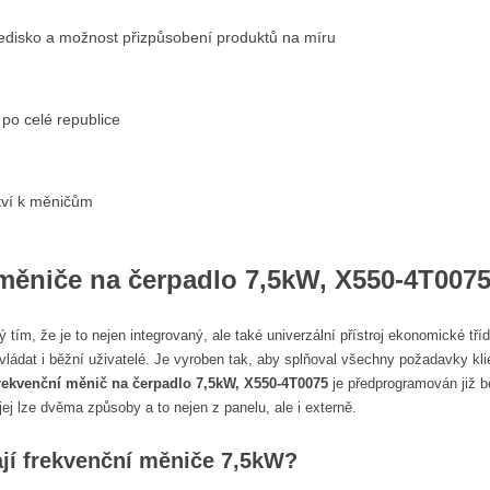
ředisko a možnost přizpůsobení produktů na míru
 po celé republice
ství k měničům
měniče na čerpadlo 7,5kW, X550-4T007
 tím, že je to nejen integrovaný, ale také univerzální přístroj ekonomické tř
vládat i běžní uživatelé. Je vyroben tak, aby splňoval všechny požadavky kli
rekvenční měnič na čerpadlo 7,5kW, X550-4T0075
je předprogramován již b
 jej lze dvěma způsoby a to nejen z panelu, ale i externě.
ají frekvenční měniče 7,5kW?