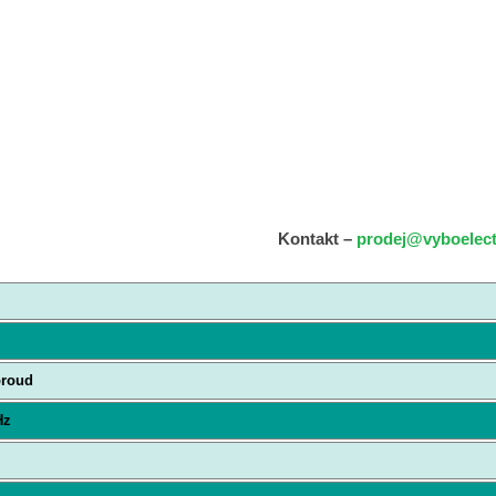
Kontakt –
prodej@vyboelect
proud
Hz