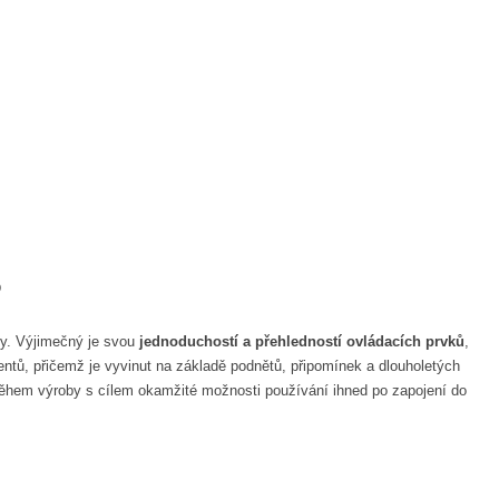
5
ídy. Výjimečný je svou
jednoduchostí a přehledností ovládacích prvků
,
entů, přičemž je vyvinut na základě podnětů, připomínek a dlouholetých
ěhem výroby s cílem okamžité možnosti používání ihned po zapojení do