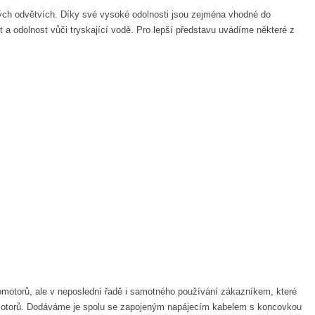
h odvětvích. Díky své vysoké odolnosti jsou zejména vhodné do
a odolnost vůči tryskající vodě. Pro lepší představu uvádíme některé z
tromotorů, ale v neposlední řadě i samotného používání zákazníkem, které
h motorů. Dodáváme je spolu se zapojeným napájecím kabelem s koncovkou