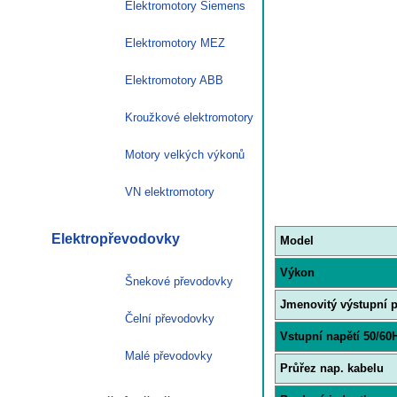
Elektromotory Siemens
Elektromotory MEZ
Elektromotory ABB
Kroužkové elektromotory
Motory velkých výkonů
VN elektromotory
Elektropřevodovky
Model
Výkon
Šnekové převodovky
Jmenovitý výstupní 
Čelní převodovky
Vstupní napětí 50/60
Malé převodovky
Průřez nap. kabelu