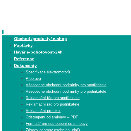
Skip
to
content
Skip
Obchod /produkty/ e-shop
to
Poptávky
content
Havárie-pohotovost-24h
Reference
Dokumenty
Specifikace elektromotorů
Přeprava
Všeobecné obchodní podmínky pro spotřebitele
Všeobecné obchodní podmínky pro podnikatele
Reklamační řád pro spotřebitele
Reklamační řád pro podnikatele
Reklamační protokol
Odstoupení od smlouvy – PDF
Formulář pro odstoupení od smlouvy
Zásady ochrany osobních údajů