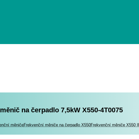
 měnič na čerpadlo 7,5kW X550-4T0075
romotory
enční měniče
Frekvenční měniče na čerpadlo X550
Frekvenční měniče X550 