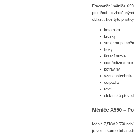
Frekvenční měniče X550
prostředí se zhoršenými
oblastí, kde tyto přístroj
keramika
brusky
stroje na potápěn
frézy
řezací stroje
odstředivé stroje
potraviny
vzduchotechnika
čerpadla
textil
elektrické převo
Měniče X550 – Po
Měnič 7,5kW X550 nabízí
je velmi komfortní a j