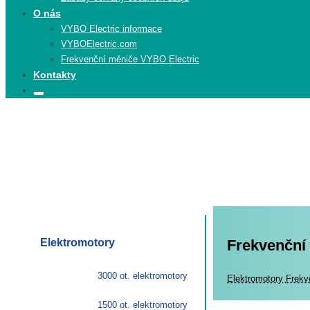
O nás
VYBO Electric informace
VYBOElectric.com
Frekvenční měniče VYBO Electric
Kontakty
Search
Search
for:
Elektromotory
Frekvenční
3000 ot. elektromotory
Elekt
Elektromotory
Frekv
1500 ot. elektromotory