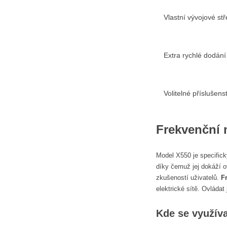
Vlastní vývojové st
Extra rychlé dodání
Volitelné příslušen
Frekvenční 
Model X550 je specifický
díky čemuž jej dokáží o
zkušeností uživatelů.
F
elektrické sítě. Ovládat
Kde se využív