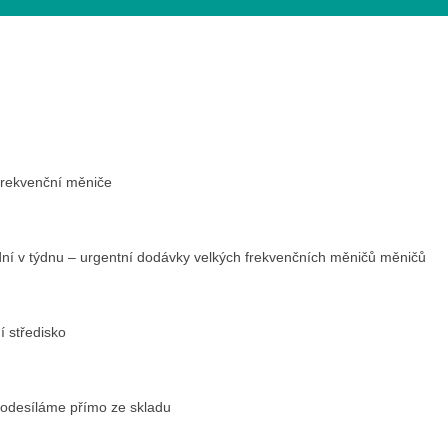
frekvenční měniče
dní v týdnu – urgentní dodávky velkých frekvenčních měničů měničů
ní středisko
odesíláme přímo ze skladu