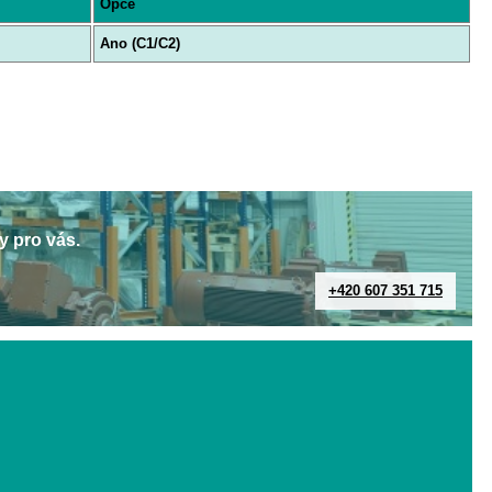
Opce
Ano (C1/C2)
y pro vás.
+420 607 351 715