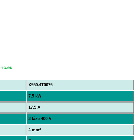
ric.eu
X550-4T0075
7,5 kW
17,5 A
3 fáze 400 V
4 mm²