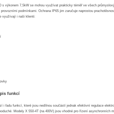
 s výkonem 7,5kW se mohou využívat prakticky téměř ve všech průmyslovýc
 provozními podmínkami. Ochrana IP65 jim zaručuje naprostou prachotěsnost 
e využívají i naši klienti:
í
dovky
pis funkcí
 i řadu funkcí, které jsou nedílnou součástí jednak efektivní regulace elek
ednoduché. Modely X 550-4T (na 400V) jsou vhodné pro řízení asynchronníc