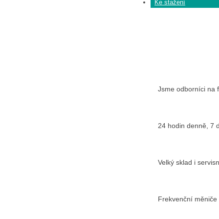
Ke stažení
Jsme odborníci na 
24 hodin denně, 7 
Velký sklad i servis
Frekvenční měniče 