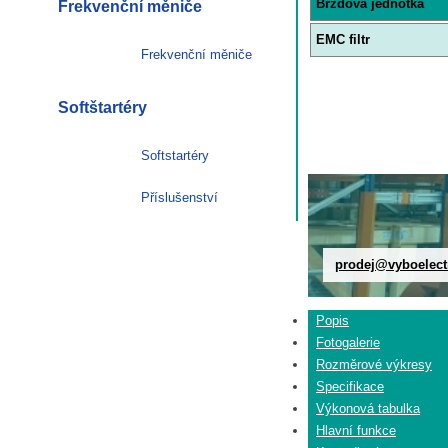
Brzdová jednotka
Frekvenční měniče
EMC filtr
Frekvenční měniče
Softštartéry
Softstartéry
Příslušenství
prodej@vyboelect
Popis
Fotogalerie
Rozměrové výkresy
Specifikace
Výkonová tabulka
Hlavní funkce