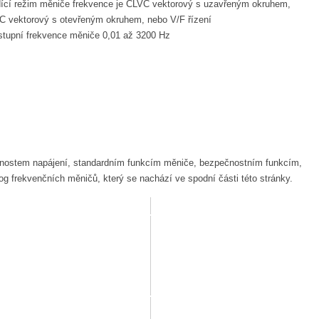
dící režim měniče frekvence je CLVC vektorový s uzavřeným okruhem,
C vektorový s otevřeným okruhem, nebo V/F řízení
stupní frekvence měniče 0,01 až 3200 Hz
ožnostem napájení, standardním funkcím měniče, bezpečnostním funkcím,
 frekvenčních měničů, který se nachází ve spodní části této stránky.