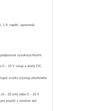
í, 1.8- napětí, upravená)
 podporovat vysokorychlostní
o 0 – 10 V vstup a druhý FIC
tupní svorku (výstup otevřeného
 (4 – 20 mA) nebo 0 – 10 V
 použití s ​​resolver atd.