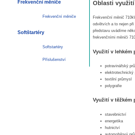
Frekvenční měniče
Oblasti využi
Frekvenční měniče
Frekvenční měnič 710kW
odvětvích a to nejen při
představu uvádíme něko
Softštartéry
frekvenčními měniči 71
Softstartéry
Využití v lehkém
Příslušenství
potravinářský pr
elektrotechnický
textilní průmysl
polygrafie
Využití v těžkém
stavebnictví
energetika
hutnictví
automobilový pr