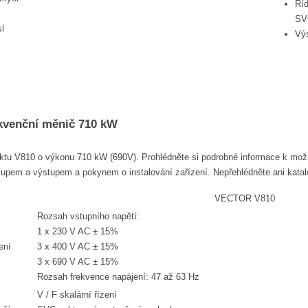
Ří
SV
l
Vý
ekvenční měnič 710 kW
duktu V810 o výkonu 710 kW (690V). Prohlédněte si podrobné informace k m
pem a výstupem a pokynem o instalování zařízení. Nepřehlédněte ani katalog
VECTOR V810
Rozsah vstupního napětí:
1 x 230 V AC ± 15%
ení
3 x 400 V AC ± 15%
3 x 690 V AC ± 15%
Rozsah frekvence napájení: 47 až 63 Hz
V / F skalární řízení