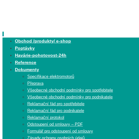
Skip
to
content
Skip
Obchod /produkty/ e-shop
to
Poptávky
content
Havárie-pohotovost-24h
Reference
Dokumenty
Specifikace elektromotorů
Přeprava
Všeobecné obchodní podmínky pro spotřebitele
Všeobecné obchodní podmínky pro podnikatele
Reklamační řád pro spotřebitele
Reklamační řád pro podnikatele
Reklamační protokol
Odstoupení od smlouvy – PDF
Formulář pro odstoupení od smlouvy
Zásady ochrany osobních údajů