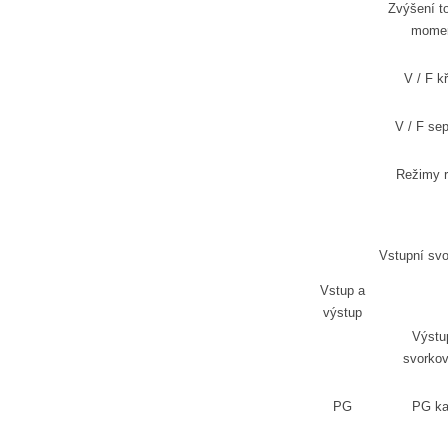
Zvýšení t
mome
V / F k
V / F se
Režimy 
Vstupní svo
Vstup a
výstup
Výstu
svorkov
PG
PG ka