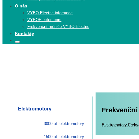
O nás
VYBO Electric informace
VYBOElectric.com
Frekvenční měniče VYBO Electric
Kontakty
Search
Search
for:
Elektromotory
Frekvenční
3000 ot. elektromotory
Elekt
Elektromotory
Frekv
1500 ot. elektromotory