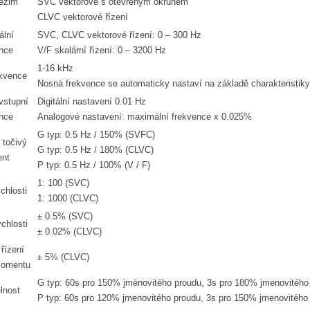
režim
SVC vektorové s otevřeným okruhem
CLVC vektorové řízení
lní
SVC, CLVC vektorové řízení: 0 – 300 Hz
nce
V/F skalární řízení: 0 – 3200 Hz
1-16 kHz
kvence
Nosná frekvence se automaticky nastaví na základě charakteristiky
vstupní
Digitální nastavení 0.01 Hz
nce
Analogové nastavení: maximální frekvence x 0.025%
G typ: 0.5 Hz / 150% (SVFC)
 točivý
G typ: 0.5 Hz / 180% (CLVC)
nt
P typ: 0.5 Hz / 100% (V / F)
1: 100 (SVC)
chlosti
1: 1000 (CLVC)
± 0.5% (SVC)
ychlosti
± 0.02% (CLVC)
řízení
± 5% (CLVC)
momentu
G typ: 60s pro 150% jménovitého proudu, 3s pro 180% jmenovitého
elnost
P typ: 60s pro 120% jmenovitého proudu, 3s pro 150% jmenovitého