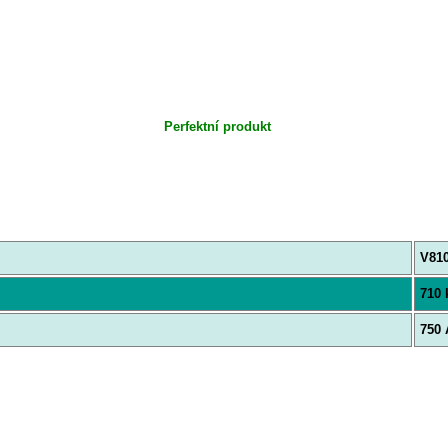
Perfektní produkt
V81
710
750 