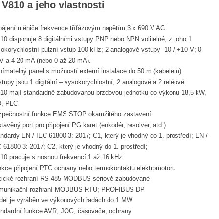
V810 a jeho vlastnosti
pájení měniče frekvence třífázovým napětím 3 x 690 V AC
10 disponuje 8 digitálními vstupy PNP nebo NPN volitelné, z toho 1
okorychlostní pulzní vstup 100 kHz; 2 analogové vstupy -10 / +10 V; 0-
 V a 4-20 mA (nebo 0 až 20 mA).
ímatelný panel s možností externí instalace do 50 m (kabelem)
tupy jsou 1 digitální – vysokorychlostní, 2 analogové a 2 reléové
810 mají standardně zabudovanou brzdovou jednotku do výkonu 18,5 kW,
D, PLC
zpečnostní funkce EMS STOP okamžitého zastavení
tavěný port pro připojení PG karet (enkodér, resolver, atd.)
ndardy EN / IEC 61800-3: 2017; C1, který je vhodný do 1. prostředí; EN /
 61800-3: 2017; C2, který je vhodný do 1. prostředí;
10 pracuje s nosnou frekvencí 1 až 16 kHz
kce připojení PTC ochrany nebo termokontaktu elektromotoru
zické rozhraní RS 485 MODBUS sériově zabudované
munikační rozhraní MODBUS RTU; PROFIBUS-DP
del je vyráběn ve výkonových řadách do 1 MW
andardní funkce AVR, JOG, časovače, ochrany