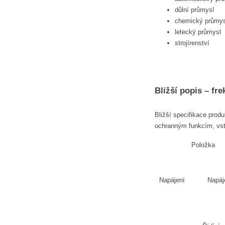
důlní průmysl
chemický průmys
letecký průmysl
strojírenství
Bližší popis – fr
Bližší specifikace pro
ochranným funkcím, vstu
Položka
Napájení
Napáj