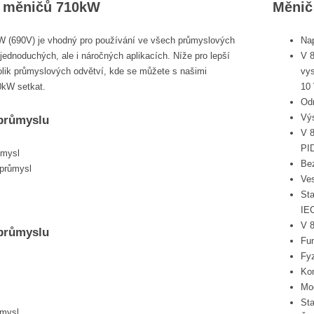
tí měničů 710kW
Měnič 
 (690V) je vhodný pro používání ve všech průmyslových
Na
 jednoduchých, ale i náročných aplikacích. Níže pro lepší
V 8
lik průmyslových odvětví, kde se můžete s našimi
vys
0kW setkat.
10
Odn
Výs
 průmyslu
V 
PI
ůmysl
Be
 průmysl
Ves
Sta
IEC
V 8
 průmyslu
Fun
Fy
Ko
Mo
St
ůmysl