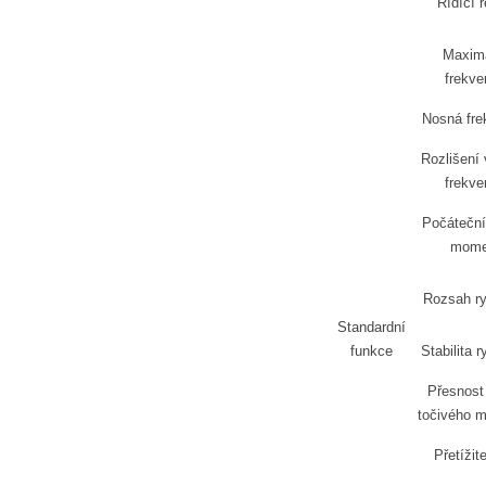
Řídící 
Maximá
frekve
Nosná fre
Rozlišení 
frekve
Počáteční
mome
Rozsah ry
Standardní
funkce
Stabilita r
Přesnost 
točivého 
Přetížit