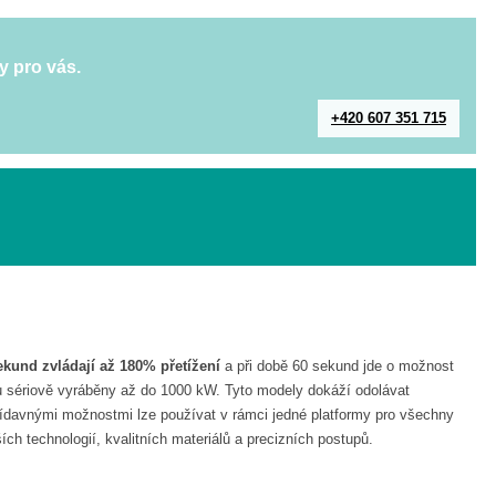
y pro vás.
+420 607 351 715
kund zvládají až 180% přetížení
a při době 60 sekund jde o možnost
u sériově vyráběny až do 1000 kW. Tyto modely dokáží odolávat
ídavnými možnostmi lze používat v rámci jedné platformy pro všechny
 technologií, kvalitních materiálů a precizních postupů.