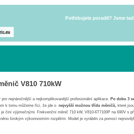
Potřebujete poradit? Jsme tad
ric.eu
 měnič V810 710kW
 pro nejnáročnější a nejkomplikovanější profesionální aplikace.
Po dobu 3 se
em k tomu můžeme říci, že jde o
nejvyšší možnou třídu měničů,
které jso
 je činí výjimečnými. Frekvenční měnič 710 kW, V810-6T7100P na 690V s př
ěno širokým výkonnostním rozpětím. Model je vyráběn za pomoci nejnovějších