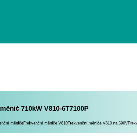
 měnič 710kW V810-6T7100P
romotory
enční měniče
Frekvenční měniče V810
Frekvenční měniče V810 na 690V
Frek