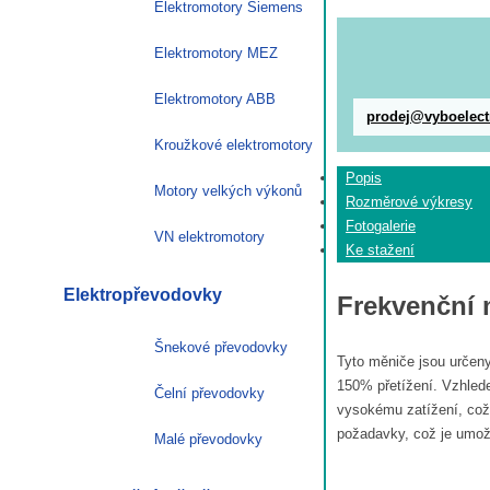
Elektromotory Siemens
Elektromotory MEZ
Elektromotory ABB
prodej@vyboelect
Kroužkové elektromotory
Popis
Motory velkých výkonů
Rozměrové výkresy
Fotogalerie
VN elektromotory
Ke stažení
Elektropřevodovky
Frekvenční
Šnekové převodovky
Tyto měniče jsou určeny
150% přetížení. Vzhled
Čelní převodovky
vysokému zatížení, což
požadavky, což je umožn
Malé převodovky