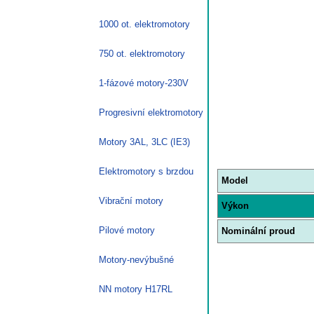
1000 ot. elektromotory
750 ot. elektromotory
1-fázové motory-230V
Progresivní elektromotory
Motory 3AL, 3LC (IE3)
Elektromotory s brzdou
Model
Vibrační motory
Výkon
Pilové motory
Nominální proud
Motory-nevýbušné
NN motory H17RL