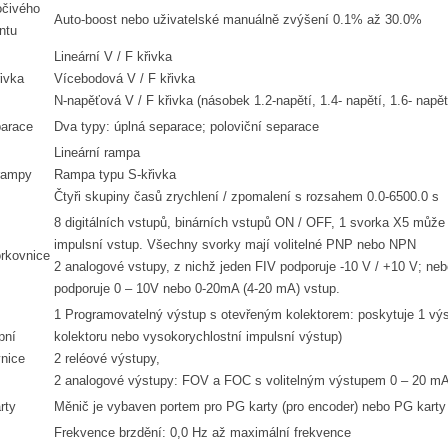
očivého
Auto-boost nebo uživatelské manuálně zvýšení 0.1% až 30.0%
ntu
Lineární V / F křivka
řivka
Vícebodová V / F křivka
N-napěťová V / F křivka (násobek 1.2-napětí, 1.4- napětí, 1.6- napět
parace
Dva typy: úplná separace; poloviční separace
Lineární rampa
rampy
Rampa typu S-křivka
Čtyři skupiny časů zrychlení / zpomalení s rozsahem 0.0-6500.0 s
8 digitálních vstupů, binárních vstupů ON / OFF, 1 svorka X5 může
impulsní vstup. Všechny svorky mají volitelné PNP nebo NPN
rkovnice
2 analogové vstupy, z nichž jeden FIV podporuje -10 V / +10 V; neb
podporuje 0 – 10V nebo 0-20mA (4-20 mA) vstup.
1 Programovatelný výstup s otevřeným kolektorem: poskytuje 1 výs
pní
kolektoru nebo vysokorychlostní impulsní výstup)
nice
2 reléové výstupy,
2 analogové výstupy: FOV a FOC s volitelným výstupem 0 – 20 mA
rty
Měnič je vybaven portem pro PG karty (pro encoder) nebo PG karty pro
Frekvence brzdění: 0,0 Hz až maximální frekvence