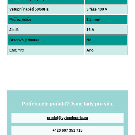
Vstupní napětí 50/60Hz
3 fáze 400 V
Průřez řidiče
1,5 mm²
Jistič
16 A
Brzdová jednotka
Ne
EMC filtr
Ano
Potřebujete poradit? Jsme tady pro vás.
prodej@vyboelectric.eu
+420 607 351 715