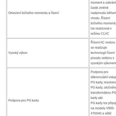
moment a zabráni
časté změně
Omezení točivého momentu a řízení
nadproudu běhe
chodu. Řízení
točivého moment
lze realizovat v
režimu CLVC
Řízení AC motoru
se realizuje
Vysoký výkon
technologií řízení
proudu vektoru s
vysokým výkone
Podpora pro
diferenciální vstu
PG karty, resolver
PG karty, otočnéh
transformátoru P
karty atd.
Podpora pro PG kartu
PG karty lze připoj
na modely V900-
4T0040 a větší