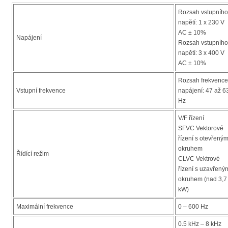
Rozsah vstupního
napětí: 1 x 230 V
AC ± 10%
Napájení
Rozsah vstupního
napětí: 3 x 400 V
AC ± 10%
Rozsah frekvence
Vstupní frekvence
napájení: 47 až 6
Hz
V/F řízení
SFVC Vektorové
řízení s otevřený
okruhem
Řídící režim
CLVC Vektrové
řízení s uzavřený
okruhem (nad 3,7
kW)
Maximální frekvence
0 – 600 Hz
0.5 kHz – 8 kHz