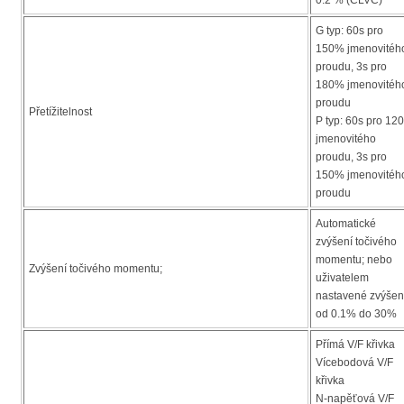
0.2 % (CLVC)
G typ: 60s pro
150% jmenovitéh
proudu, 3s pro
180% jmenovitéh
proudu
Přetížitelnost
P typ: 60s pro 12
jmenovitého
proudu, 3s pro
150% jmenovitéh
proudu
Automatické
zvýšení točivého
momentu; nebo
Zvýšení točivého momentu;
uživatelem
nastavené zvýšen
od 0.1% do 30%
Přímá V/F křivka
Vícebodová V/F
křivka
N-napěťová V/F