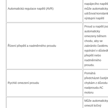
napájecího napětí
Automatická regulace napětí (AVR)
může automaticky
udržovat konstant
výstupní napětí
Proud a napětí js
automaticky
omezeny během
chodu, aby se
Řízení přepětí a nadměrného proudu
zabránilo častém
vypínání v důsled
přepětí nebo
nadměrného
proudu.
Pomáhá
předcházet častý
Rychlé omezení proudu
chybám z důvodu
nadproudu AC
motoru
Může automaticky
omezit točivý