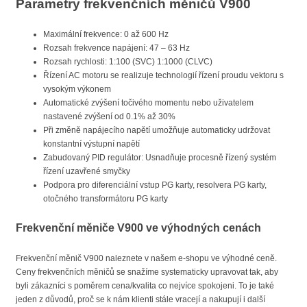
Parametry frekvenčních měničů V900
Maximální frekvence: 0 až 600 Hz
Rozsah frekvence napájení: 47 – 63 Hz
Rozsah rychlosti: 1:100 (SVC) 1:1000 (CLVC)
Řízení AC motoru se realizuje technologií řízení proudu vektoru s
vysokým výkonem
Automatické zvýšení točivého momentu nebo uživatelem
nastavené zvýšení od 0.1% až 30%
Při změně napájecího napětí umožňuje automaticky udržovat
konstantní výstupní napětí
Zabudovaný PID regulátor: Usnadňuje procesně řízený systém
řízení uzavřené smyčky
Podpora pro diferenciální vstup PG karty, resolvera PG karty,
otočného transformátoru PG karty
Frekvenční měniče V900 ve výhodných cenách
Frekvenční měnič V900 naleznete v našem e-shopu ve výhodné ceně.
Ceny frekvenčních měničů se snažíme systematicky upravovat tak, aby
byli zákazníci s poměrem cena/kvalita co nejvíce spokojeni. To je také
jeden z důvodů, proč se k nám klienti stále vracejí a nakupují i další