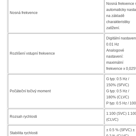
Nosná frekvence 
automaticky nasta
Nosná frekvence
na základě
charakteristiky
zatížení.
Digitální nastaven
0.01 Hz
Analogové
Rozlišení vstupní frekvence
nastavení:
maximální
frekvence x 0,02
G typ: 0.5 Hz /
150% (SFVC)
Počáteční točivý moment
G typ: 0.5 Hz /
180% (CLVC)
P typ: 0.5 Hz / 1
1:100 (SVC) 1:10
Rozsah rychlosti
(CLVC)
± 0.5 % (SFVC) ±
Stabilita rychlosti