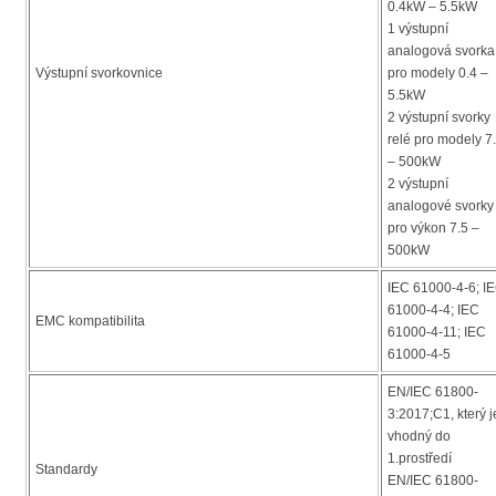
0.4kW – 5.5kW
1 výstupní
analogová svorka
Výstupní svorkovnice
pro modely 0.4 –
5.5kW
2 výstupní svorky
relé pro modely 7
– 500kW
2 výstupní
analogové svorky
pro výkon 7.5 –
500kW
IEC 61000-4-6; I
61000-4-4; IEC
EMC kompatibilita
61000-4-11; IEC
61000-4-5
EN/IEC 61800-
3:2017;C1, který j
vhodný do
1.prostředí
Standardy
EN/IEC 61800-