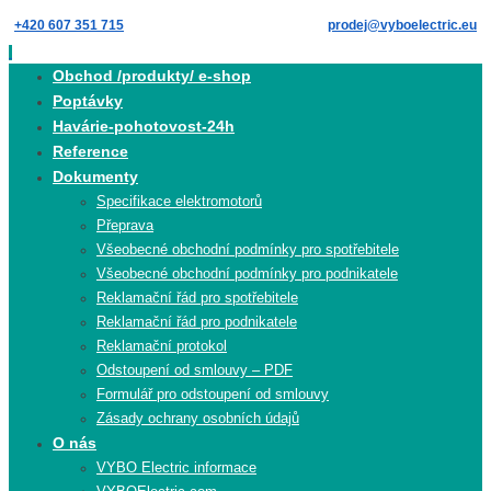
Skip
+420 607 351 715
prodej@vyboelectric.eu
to
content
Skip
Obchod /produkty/ e-shop
to
Poptávky
content
Havárie-pohotovost-24h
Reference
Dokumenty
Specifikace elektromotorů
Přeprava
Všeobecné obchodní podmínky pro spotřebitele
Všeobecné obchodní podmínky pro podnikatele
Reklamační řád pro spotřebitele
Reklamační řád pro podnikatele
Reklamační protokol
Odstoupení od smlouvy – PDF
Formulář pro odstoupení od smlouvy
Zásady ochrany osobních údajů
O nás
VYBO Electric informace