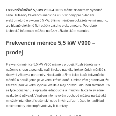
Frekvenční měnič 5,5 kW V900-4T0055
máme skladem ve výhodné
ceně. Třífázový frekvenční měnič na 400V vhodný pro ovládání
elektromotorů o výkonu 5,5 kW. S tímto měničem dokážete velmi snadno,
ale hlavně efektivně řídit otáčky vašeho elektromotoru. Podrobné
technické informace můžete nalézt v uživatelském manuálu.
Frekvenční měniče 5,5 kW V900 –
prodej
Frekvenční měniče 5,5 kW V900 máme v prodeji. Rozhlédněte se v
našem e-shopu a poznejte naši širokou nabídku frekvenčních měničů s
různými výkony a parametry. Na skladě držíme tisíce kusů frekvenčních
měničů a doručujeme je ve velmi krátké době. Umíme vám garantovat, že
zařízení jsou ve velmi vysoké kvalitě a mají opravdu dlouhou životnost. Co
se týče používání, je opravdu jednoduché a intuitivní, takže to zvládne i
nezkušený uživatel. V našem internetovém obchodě můžete nalézt také
množství různého příslušenství nebo jiných zařízení. Jsou to například
elektromotory, elektropřevodovky či tlumivky.