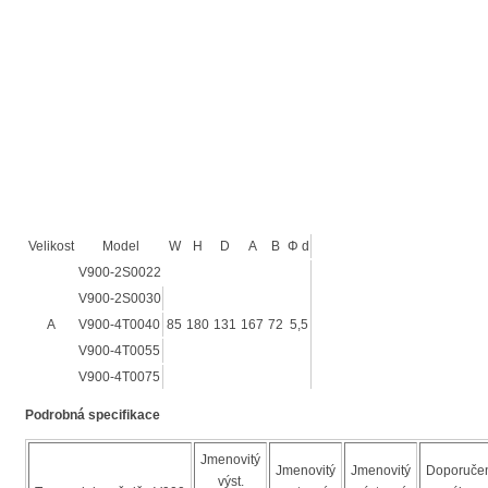
Velikost
Model
W
H
D
A
B
Φ d
V900-2S0022
V900-2S0030
A
V900-4T0040
85
180
131
167
72
5,5
V900-4T0055
V900-4T0075
Podrobná specifikace
Jmenovitý
Jmenovitý
Jmenovitý
Doporuče
výst.