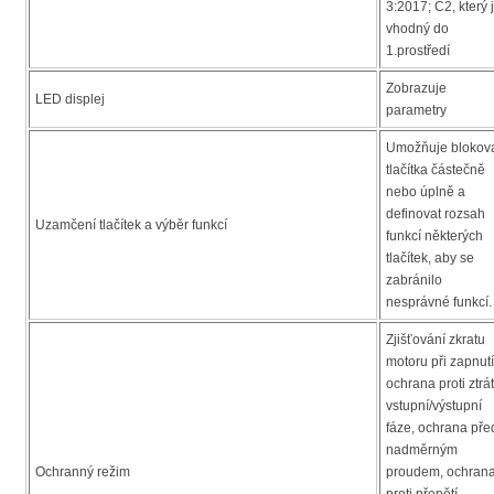
3:2017; C2, který 
vhodný do
1.prostředí
Zobrazuje
LED displej
parametry
Umožňuje blokov
tlačítka částečně
nebo úplně a
definovat rozsah
Uzamčení tlačítek a výběr funkcí
funkcí některých
tlačítek, aby se
zabránilo
nesprávné funkcí.
Zjišťování zkratu
motoru při zapnutí
ochrana proti ztrá
vstupní/výstupní
fáze, ochrana pře
nadměrným
Ochranný režim
proudem, ochran