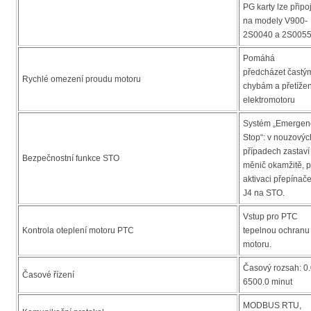
PG karty lze připoj
na modely V900-
2S0040 a 2S005
Pomáhá
předcházet častý
Rychlé omezení proudu motoru
chybám a přetížen
elektromotoru
Systém „Emergen
Stop“: v nouzovýc
případech zastaví
Bezpečnostní funkce STO
měnič okamžitě, 
aktivaci přepínač
J4 na STO.
Vstup pro PTC
Kontrola oteplení motoru PTC
tepelnou ochranu
motoru.
Časový rozsah: 0.
Časové řízení
6500.0 minut
MODBUS RTU,