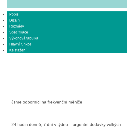
Popis
Dizajn
Rozměry
Specifikace
Výkonová tabulka
Hlavní funkce
Ke stažení
Jsme odborníci na frekvenční měniče
24 hodin denně, 7 dní v týdnu – urgentní dodávky velkých