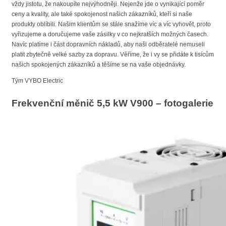
vždy jistotu, že nakoupíte nejvýhodněji. Nejenže jde o vynikající poměr
ceny a kvality, ale také spokojenost našich zákazníků, kteří si naše
produkty oblíbili. Našim klientům se stále snažíme víc a víc vyhovět, proto
vyřizujeme a doručujeme vaše zásilky v co nejkratších možných časech.
Navíc platíme i část dopravních nákladů, aby naši odběratelé nemuseli
platit zbytečně velké sazby za dopravu. Věříme, že i vy se přidáte k tisícům
našich spokojených zákazníků a těšíme se na vaše objednávky.
Tým VYBO Electric
Frekvenční měnič 5,5 kW V900 – fotogalerie