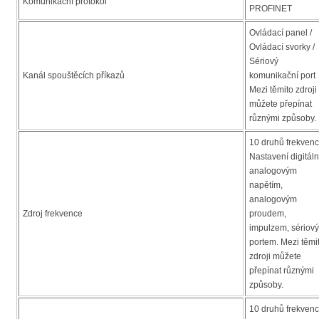
Komunikační protokol
PROFINET
Ovládací panel /
Ovládací svorky /
Sériový
Kanál spouštěcích příkazů
komunikační port
Mezi těmito zdroji
můžete přepínat
různými způsoby.
10 druhů frekvenc
Nastavení digitáln
analogovým
napětím,
analogovým
Zdroj frekvence
proudem,
impulzem, sériov
portem. Mezi těmi
zdroji můžete
přepínat různými
způsoby.
10 druhů frekvenc