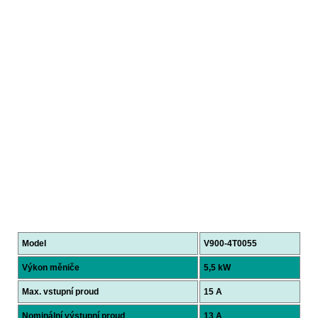
Model
V900-4T0055
Výkon měniče
5,5 kW
Max. vstupní proud
15 A
Nominální výstupní proud
13 A