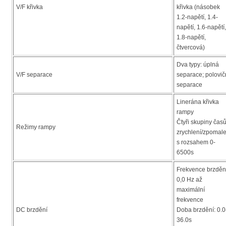
V/F křivka
křivka (násobek
1.2-napětí, 1.4-
napětí, 1.6-napětí,
1.8-napětí,
čtvercová)
Dva typy: úplná
V/F separace
separace; polovič
separace
Linerána křivka
rampy
Čtyři skupiny čas
Režimy rampy
zrychlení/zpomale
s rozsahem 0-
6500s
Frekvence brzděn
0,0 Hz až
maximální
frekvence
DC brzdění
Doba brzdění: 0.0
36.0s