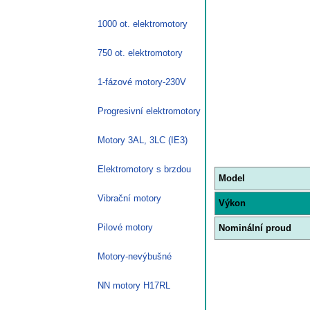
1000 ot. elektromotory
750 ot. elektromotory
1-fázové motory-230V
Progresivní elektromotory
Motory 3AL, 3LC (IE3)
Elektromotory s brzdou
Model
Vibrační motory
Výkon
Pilové motory
Nominální proud
Motory-nevýbušné
NN motory H17RL