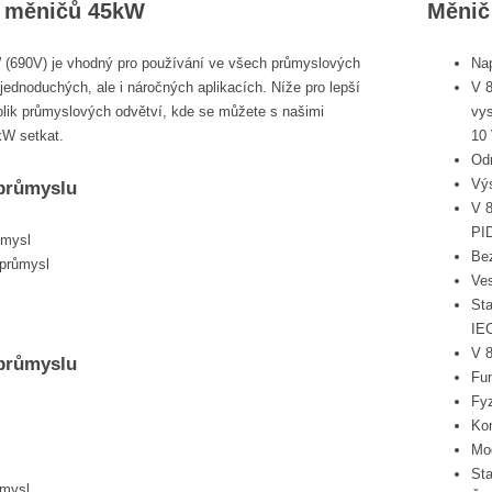
tí měničů 45kW
Měnič 
(690V) je vhodný pro používání ve všech průmyslových
Na
 jednoduchých, ale i náročných aplikacích. Níže pro lepší
V 8
lik průmyslových odvětví, kde se můžete s našimi
vys
kW setkat.
10
Odn
Výs
 průmyslu
V 
PI
ůmysl
Be
 průmysl
Ves
Sta
IEC
V 8
 průmyslu
Fun
Fy
Ko
Mo
St
ůmysl