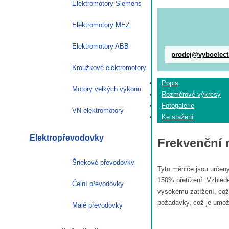
Elektromotory Siemens
Elektromotory MEZ
Elektromotory ABB
prodej@vyboelect
Kroužkové elektromotory
Popis
Motory velkých výkonů
Rozměrové výkresy
Fotogalerie
VN elektromotory
Ke stažení
Elektropřevodovky
Frekvenční
Šnekové převodovky
Tyto měniče jsou určeny
150% přetížení. Vzhled
Čelní převodovky
vysokému zatížení, což
požadavky, což je umožn
Malé převodovky