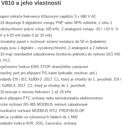
V810 a jeho vlastnosti
pájení měniče frekvence třífázovým napětím 3 x 690 V AC
10 disponuje 8 digitálními vstupy PNP nebo NPN volitelné, z toho 1
okorychlostní pulzní vstup 100 kHz; 2 analogové vstupy -10 / +10 V; 0-
 V a 4-20 mA (nebo 0 až 20 mA).
ímatelný panel s možností externí instalace do 50 m (kabelem)
tupy jsou 1 digitální – vysokorychlostní, 2 analogové a 2 reléové
810 mají standardně zabudovanou brzdovou jednotku do výkonu 18,5 kW,
D, PLC
zpečnostní funkce EMS STOP okamžitého zastavení
tavěný port pro připojení PG karet (enkodér, resolver, atd.)
ndardy EN / IEC 61800-3: 2017; C1, který je vhodný do 1. prostředí; EN /
 61800-3: 2017; C2, který je vhodný do 1. prostředí;
10 pracuje s nosnou frekvencí 1 až 16 kHz
kce připojení PTC ochrany nebo termokontaktu elektromotoru
zické rozhraní RS 485 MODBUS sériově zabudované
munikační rozhraní MODBUS RTU; PROFIBUS-DP
del je vyráběn ve výkonových řadách do 1 MW
andardní funkce AVR, JOG, časovače, ochrany