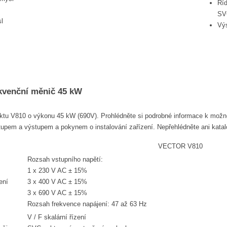
Ří
SV
l
Vý
ekvenční měnič 45 kW
duktu V810 o výkonu 45 kW (690V). Prohlédněte si podrobné informace k mo
pem a výstupem a pokynem o instalování zařízení. Nepřehlédněte ani katalog
VECTOR V810
Rozsah vstupního napětí:
1 x 230 V AC ± 15%
ení
3 x 400 V AC ± 15%
3 x 690 V AC ± 15%
Rozsah frekvence napájení: 47 až 63 Hz
V / F skalární řízení