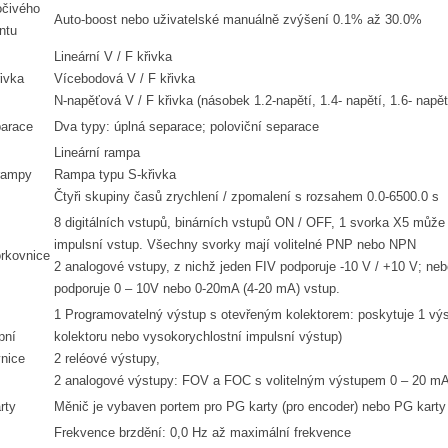
očivého
Auto-boost nebo uživatelské manuálně zvýšení 0.1% až 30.0%
ntu
Lineární V / F křivka
řivka
Vícebodová V / F křivka
N-napěťová V / F křivka (násobek 1.2-napětí, 1.4- napětí, 1.6- napět
parace
Dva typy: úplná separace; poloviční separace
Lineární rampa
rampy
Rampa typu S-křivka
Čtyři skupiny časů zrychlení / zpomalení s rozsahem 0.0-6500.0 s
8 digitálních vstupů, binárních vstupů ON / OFF, 1 svorka X5 může
impulsní vstup. Všechny svorky mají volitelné PNP nebo NPN
rkovnice
2 analogové vstupy, z nichž jeden FIV podporuje -10 V / +10 V; neb
podporuje 0 – 10V nebo 0-20mA (4-20 mA) vstup.
1 Programovatelný výstup s otevřeným kolektorem: poskytuje 1 výs
pní
kolektoru nebo vysokorychlostní impulsní výstup)
nice
2 reléové výstupy,
2 analogové výstupy: FOV a FOC s volitelným výstupem 0 – 20 mA
rty
Měnič je vybaven portem pro PG karty (pro encoder) nebo PG karty pro
Frekvence brzdění: 0,0 Hz až maximální frekvence