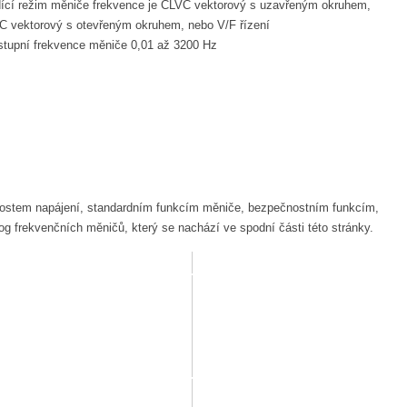
dící režim měniče frekvence je CLVC vektorový s uzavřeným okruhem,
C vektorový s otevřeným okruhem, nebo V/F řízení
stupní frekvence měniče 0,01 až 3200 Hz
žnostem napájení, standardním funkcím měniče, bezpečnostním funkcím,
 frekvenčních měničů, který se nachází ve spodní části této stránky.