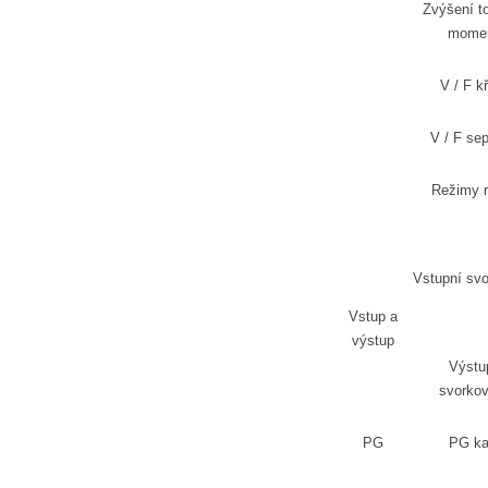
Zvýšení t
mome
V / F k
V / F se
Režimy 
Vstupní svo
Vstup a
výstup
Výstu
svorkov
PG
PG ka