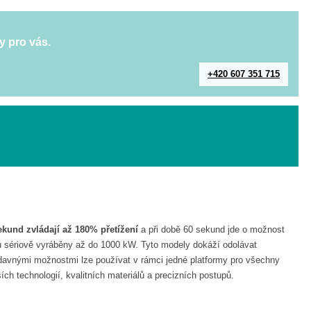
y pro vás.
+420 607 351 715
kund zvládají až 180% přetížení
a při době 60 sekund jde o možnost
u sériově vyráběny až do 1000 kW. Tyto modely dokáží odolávat
davnými možnostmi lze používat v rámci jedné platformy pro všechny
 technologií, kvalitních materiálů a precizních postupů.