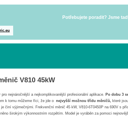
Potřebujete poradit? Jsme tad
ric.eu
 měnič V810 45kW
 pro nejnáročnější a nejkomplikovanější profesionální aplikace.
Po dobu 3 se
em k tomu můžeme říci, že jde o
nejvyšší možnou třídu měničů,
které jso
 je činí výjimečnými. Frekvenční měnič 45 kW, V810-6T0450P na 690V s pří
ěno širokým výkonnostním rozpětím. Model je vyráběn za pomoci nejnovějších