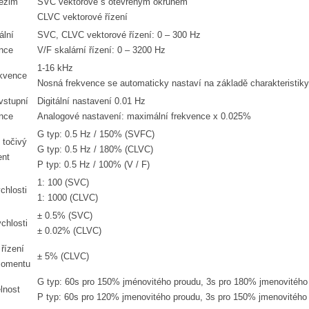
režim
SVC vektorové s otevřeným okruhem
CLVC vektorové řízení
lní
SVC, CLVC vektorové řízení: 0 – 300 Hz
nce
V/F skalární řízení: 0 – 3200 Hz
1-16 kHz
kvence
Nosná frekvence se automaticky nastaví na základě charakteristiky
vstupní
Digitální nastavení 0.01 Hz
nce
Analogové nastavení: maximální frekvence x 0.025%
G typ: 0.5 Hz / 150% (SVFC)
 točivý
G typ: 0.5 Hz / 180% (CLVC)
nt
P typ: 0.5 Hz / 100% (V / F)
1: 100 (SVC)
chlosti
1: 1000 (CLVC)
± 0.5% (SVC)
ychlosti
± 0.02% (CLVC)
řízení
± 5% (CLVC)
momentu
G typ: 60s pro 150% jménovitého proudu, 3s pro 180% jmenovitého
elnost
P typ: 60s pro 120% jmenovitého proudu, 3s pro 150% jmenovitého