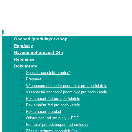
Skip
to
content
Skip
Obchod /produkty/ e-shop
to
Poptávky
content
Havárie-pohotovost-24h
Reference
Dokumenty
Specifikace elektromotorů
Přeprava
Všeobecné obchodní podmínky pro spotřebitele
Všeobecné obchodní podmínky pro podnikatele
Reklamační řád pro spotřebitele
Reklamační řád pro podnikatele
Reklamační protokol
Odstoupení od smlouvy – PDF
Formulář pro odstoupení od smlouvy
Zásady ochrany osobních údajů