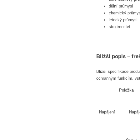
důlní průmysl
chemický průmys
letecký průmysl
strojírenství
Bližší popis – fr
Bližší specifikace pro
ochranným funkcím, vstu
Položka
Napájení
Napáj