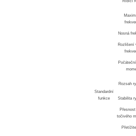
Řídící 
Maximá
frekve
Nosná fre
Rozlišení 
frekve
Počáteční
mome
Rozsah ry
Standardní
funkce
Stabilita r
Přesnost 
točivého 
Přetížit