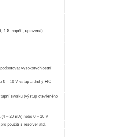
í, 1.8- napětí, upravená)
 podporovat vysokorychlostní
o 0 – 10 V vstup a druhý FIC
tupní svorku (výstup otevřeného
 (4 – 20 mA) nebo 0 – 10 V
 použití s ​​resolver atd.