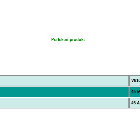
Perfektní produkt
V81
45 
45 A