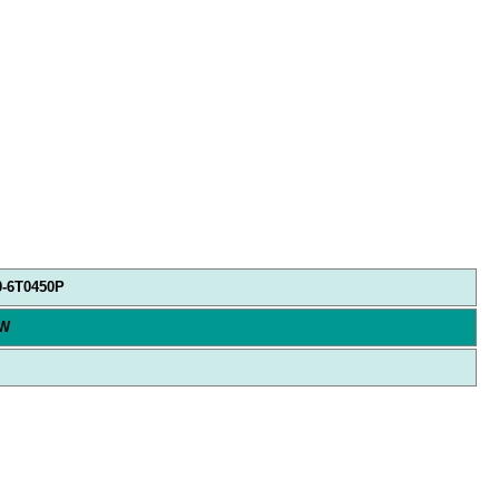
0-6T0450P
kW