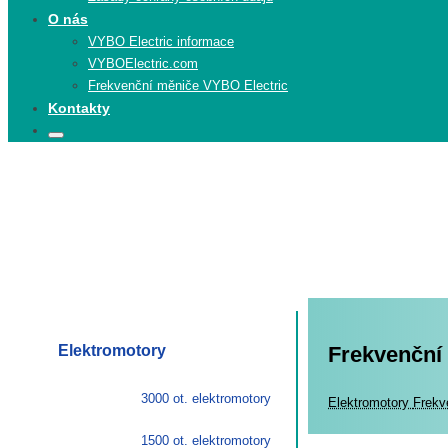
O nás
VYBO Electric informace
VYBOElectric.com
Frekvenční měniče VYBO Electric
Kontakty
Search
Search
for:
Elektromotory
Frekvenční
3000 ot. elektromotory
Elekt
Elektromotory
Frekv
1500 ot. elektromotory