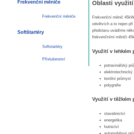
Frekvenční měniče
Oblasti využi
Frekvenční měniče
Frekvenční měnič 45kW 
odvětvích a to nejen při
představu uvádíme něko
Softštartéry
frekvenčními měniči 45
Softstartéry
Využití v lehkém
Příslušenství
potravinářský pr
elektrotechnický
textilní průmysl
polygrafie
Využití v těžkém
stavebnictví
energetika
hutnictví
automobilový pr