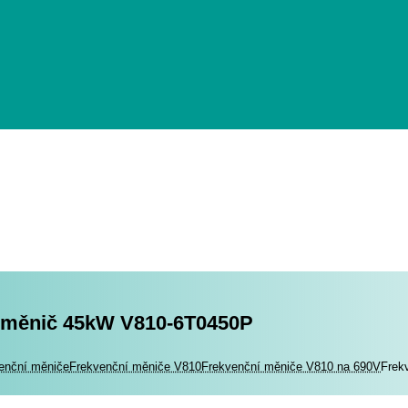
 měnič 45kW V810-6T0450P
romotory
enční měniče
Frekvenční měniče V810
Frekvenční měniče V810 na 690V
Frek