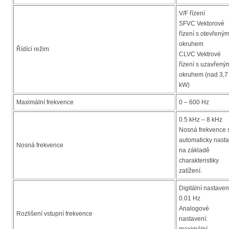
V/F řízení
SFVC Vektorové
řízení s otevřený
okruhem
Řídící režim
CLVC Vektrové
řízení s uzavřený
okruhem (nad 3,7
kW)
Maximální frekvence
0 – 600 Hz
0.5 kHz – 8 kHz
Nosná frekvence 
automaticky nasta
Nosná frekvence
na základě
charakteristiky
zatížení.
Digitální nastaven
0.01 Hz
Analogové
Rozlišení vstupní frekvence
nastavení:
maximální