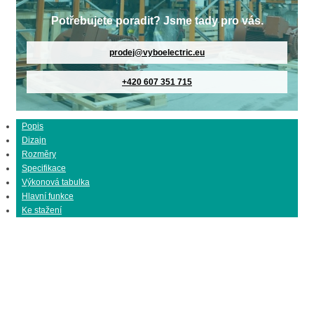
Potřebujete poradit? Jsme tady pro vás.
prodej@vyboelectric.eu
+420 607 351 715
Popis
Dizajn
Rozměry
Specifikace
Výkonová tabulka
Hlavní funkce
Ke stažení