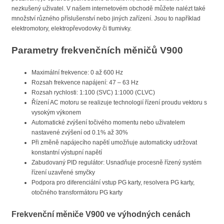
nezkušený uživatel. V našem internetovém obchodě můžete nalézt také
množství různého příslušenství nebo jiných zařízení. Jsou to například
elektromotory, elektropřevodovky či tlumivky.
Parametry frekvenčních měničů V900
Maximální frekvence: 0 až 600 Hz
Rozsah frekvence napájení: 47 – 63 Hz
Rozsah rychlosti: 1:100 (SVC) 1:1000 (CLVC)
Řízení AC motoru se realizuje technologií řízení proudu vektoru s
vysokým výkonem
Automatické zvýšení točivého momentu nebo uživatelem
nastavené zvýšení od 0.1% až 30%
Při změně napájecího napětí umožňuje automaticky udržovat
konstantní výstupní napětí
Zabudovaný PID regulátor: Usnadňuje procesně řízený systém
řízení uzavřené smyčky
Podpora pro diferenciální vstup PG karty, resolvera PG karty,
otočného transformátoru PG karty
Frekvenční měniče V900 ve výhodných cenách