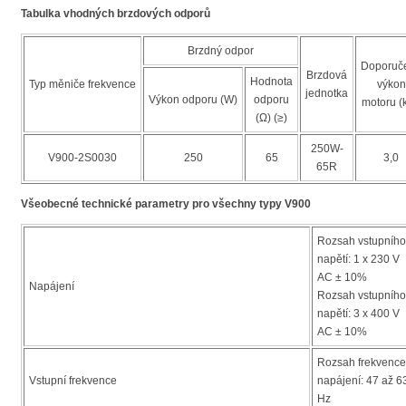
Tabulka vhodných brzdových odporů
Brzdný odpor
Doporuč
Brzdová
Hodnota
Typ měniče frekvence
výkon
jednotka
Výkon odporu (W)
odporu
motoru (
(Ω) (≥)
250W-
V900-2S0030
250
65
3,0
65R
Všeobecné technické parametry pro všechny typy V900
Rozsah vstupního
napětí: 1 x 230 V
AC ± 10%
Napájení
Rozsah vstupního
napětí: 3 x 400 V
AC ± 10%
Rozsah frekvence
Vstupní frekvence
napájení: 47 až 6
Hz