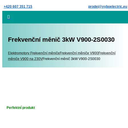
Skip
+420 607 351 715
prodej@vyboelectric.eu
to
content
Frekvenční měnič 3kW V900-2S0030
Elektromotory
Elektromotory
Frekvenční měniče
Frekvenční měniče V900
Frekvenční
měniče V900 na 230V
Frekvenční měnič 3kW V900-2S0030
Perfektní produkt