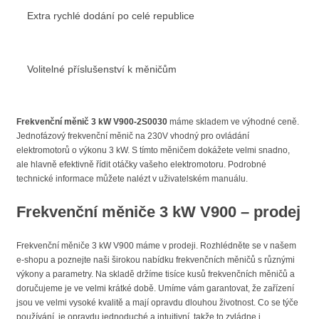
Extra rychlé dodání po celé republice
Volitelné příslušenství k měničům
Frekvenční měnič 3 kW V900-2S0030
máme skladem ve výhodné ceně.
Jednofázový frekvenční měnič na 230V vhodný pro ovládání
elektromotorů o výkonu 3 kW. S tímto měničem dokážete velmi snadno,
ale hlavně efektivně řídit otáčky vašeho elektromotoru. Podrobné
technické informace můžete nalézt v uživatelském manuálu.
Frekvenční měniče 3 kW V900 – prodej
Frekvenční měniče 3 kW V900 máme v prodeji. Rozhlédněte se v našem
e-shopu a poznejte naši širokou nabídku frekvenčních měničů s různými
výkony a parametry. Na skladě držíme tisíce kusů frekvenčních měničů a
doručujeme je ve velmi krátké době. Umíme vám garantovat, že zařízení
jsou ve velmi vysoké kvalitě a mají opravdu dlouhou životnost. Co se týče
používání, je opravdu jednoduché a intuitivní, takže to zvládne i