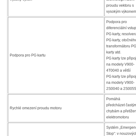
proudu vektoru s
vysokým výkone
Podpora pro
diferenciální vstu
PG karty, resolver
PG karty, otočnéh
transformátoru P
karty atd.
Podpora pro PG kartu
PG karty lze připoj
na modely V900-
4T0040 a větší
PG karty lze připoj
na modely V900-
2S0040 a 2S005
Pomáhá
předcházet častý
Rychlé omezení proudu motoru
chybám a přetížen
elektromotoru
Systém „Emergen
Stop“: v nouzovýc