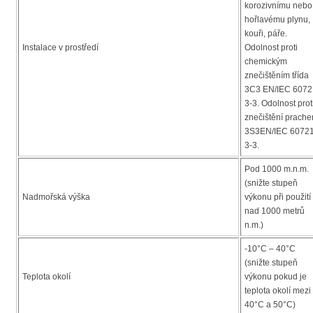
korozivnímu nebo
hořlavému plynu,
kouři, páře.
Instalace v prostředí
Odolnost proti
chemickým
znečištěním třída
3C3 EN/IEC 6072
3-3. Odolnost prot
znečištění prach
3S3EN/IEC 60721
3-3.
Pod 1000 m.n.m.
(snižte stupeň
Nadmořská výška
výkonu při použití
nad 1000 metrů
n.m.)
-10°C – 40°C
(snižte stupeň
Teplota okolí
výkonu pokud je
teplota okolí mezi
40°C a 50°C)