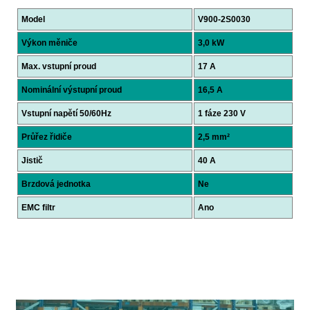
Model
V900-2S0030
Výkon měniče
3,0 kW
Max. vstupní proud
17 A
Nominální výstupní proud
16,5 A
Vstupní napětí 50/60Hz
1 fáze 230 V
Průřez řidiče
2,5 mm²
Jistič
40 A
Brzdová jednotka
Ne
EMC filtr
Ano