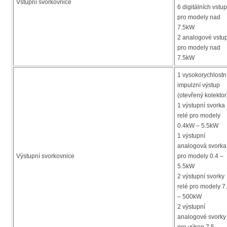
Vstupní svorkovnice
6 digitálních vstu
pro modely nad
7.5kW
2 analogové vstu
pro modely nad
7.5kW
1 vysokorychlostn
impulzní výstup
(otevřený kolektor
1 výstupní svorka
relé pro modely
0.4kW – 5.5kW
1 výstupní
analogová svorka
Výstupní svorkovnice
pro modely 0.4 –
5.5kW
2 výstupní svorky
relé pro modely 7
– 500kW
2 výstupní
analogové svorky
pro výkon 7.5 –