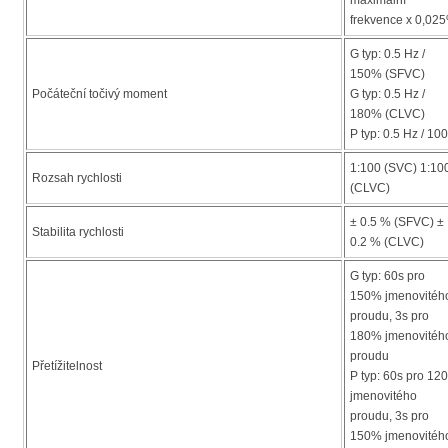
frekvence x 0,02
G typ: 0.5 Hz /
150% (SFVC)
Počáteční točivý moment
G typ: 0.5 Hz /
180% (CLVC)
P typ: 0.5 Hz / 1
1:100 (SVC) 1:10
Rozsah rychlosti
(CLVC)
± 0.5 % (SFVC) ±
Stabilita rychlosti
0.2 % (CLVC)
G typ: 60s pro
150% jmenovitéh
proudu, 3s pro
180% jmenovitéh
proudu
Přetížitelnost
P typ: 60s pro 12
jmenovitého
proudu, 3s pro
150% jmenovitéh