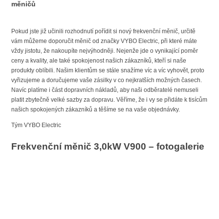
měničů
Pokud jste již učinili rozhodnutí pořídit si nový frekvenční měnič, určitě
vám můžeme doporučit měnič od značky VYBO Electric, při které máte
vždy jistotu, že nakoupíte nejvýhodněji. Nejenže jde o vynikající poměr
ceny a kvality, ale také spokojenost našich zákazníků, kteří si naše
produkty oblíbili. Našim klientům se stále snažíme víc a víc vyhovět, proto
vyřizujeme a doručujeme vaše zásilky v co nejkratších možných časech.
Navíc platíme i část dopravních nákladů, aby naši odběratelé nemuseli
platit zbytečně velké sazby za dopravu. Věříme, že i vy se přidáte k tisícům
našich spokojených zákazníků a těšíme se na vaše objednávky.
Tým VYBO Electric
Frekvenční měnič 3,0kW V900 – fotogalerie