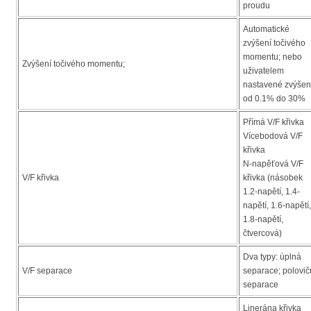
proudu
Automatické
zvýšení točivého
momentu; nebo
Zvýšení točivého momentu;
uživatelem
nastavené zvýšen
od 0.1% do 30%
Přímá V/F křivka
Vícebodová V/F
křivka
N-napěťová V/F
V/F křivka
křivka (násobek
1.2-napětí, 1.4-
napětí, 1.6-napětí,
1.8-napětí,
čtvercová)
Dva typy: úplná
V/F separace
separace; polovič
separace
Linerána křivka