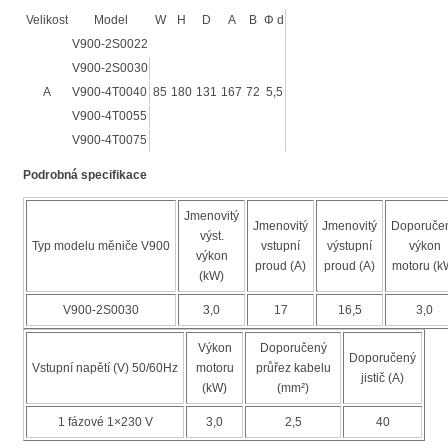
Velikost
Model
W
H
D
A
B
Φ d
V900-2S0022
V900-2S0030
A
V900-4T0040
85
180
131
167
72
5,5
V900-4T0055
V900-4T0075
Podrobná specifikace
Jmenovitý
Jmenovitý
Jmenovitý
Doporuče
výst.
Typ modelu měniče V900
vstupní
výstupní
výkon
výkon
proud (A)
proud (A)
motoru (k
(kW)
V900-2S0030
3,0
17
16,5
3,0
Výkon
Doporučený
Doporučený
Vstupní napětí (V) 50/60Hz
motoru
průřez kabelu
jistič (A)
(kW)
(mm²)
1 fázové 1×230 V
3,0
2,5
40