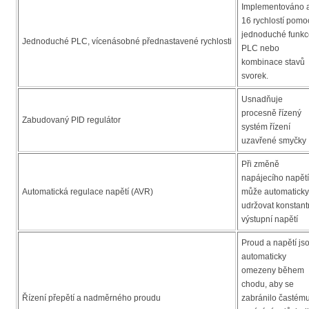
Implementováno 
16 rychlostí pomo
jednoduché funkc
Jednoduché PLC, vícenásobné přednastavené rychlosti
PLC nebo
kombinace stavů
svorek.
Usnadňuje
procesně řízený
Zabudovaný PID regulátor
systém řízení
uzavřené smyčky
Při změně
napájecího napětí
Automatická regulace napětí (AVR)
může automaticky
udržovat konstant
výstupní napětí
Proud a napětí js
automaticky
omezeny během
chodu, aby se
Řízení přepětí a nadměrného proudu
zabránilo častém