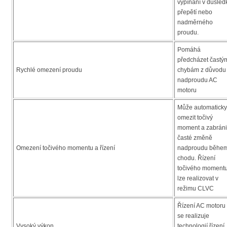
vypínání v důsled
přepětí nebo
nadměrného
proudu.
Pomáhá
předcházet častý
Rychlé omezení proudu
chybám z důvodu
nadproudu AC
motoru
Může automaticky
omezit točivý
moment a zabráni
časté změně
Omezení točivého momentu a řízení
nadproudu běhe
chodu. Řízení
točivého moment
lze realizovat v
režimu CLVC
Řízení AC motoru
se realizuje
Vysoký výkon
technologií řízení