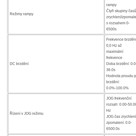
rampy
Čtyři skupiny čas
Režimy rampy
zrychlení/zpomale
s rozsahem 0-
6500s
Frekvence brzděn
0,0 Hz až
maximální
frekvence
DC brzdění
Doba brzdění: 0.0
36.0s
Hodnota proudu p
brzdění:
0.0%-100.0%
JOG frekvenční
rozsah: 0.00-50.0
Hz
Řízení v JOG režimu
JOG čas zrychlení
zpomalení: 0.0-
6500.0s