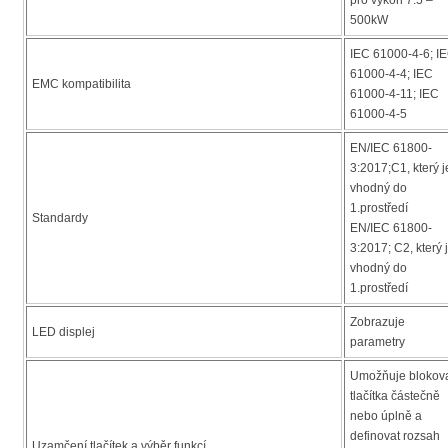
500kW
IEC 61000-4-6; I
61000-4-4; IEC
EMC kompatibilita
61000-4-11; IEC
61000-4-5
EN/IEC 61800-
3:2017;C1, který j
vhodný do
1.prostředí
Standardy
EN/IEC 61800-
3:2017; C2, který 
vhodný do
1.prostředí
Zobrazuje
LED displej
parametry
Umožňuje blokov
tlačítka částečně
nebo úplně a
definovat rozsah
Uzamčení tlačítek a výběr funkcí