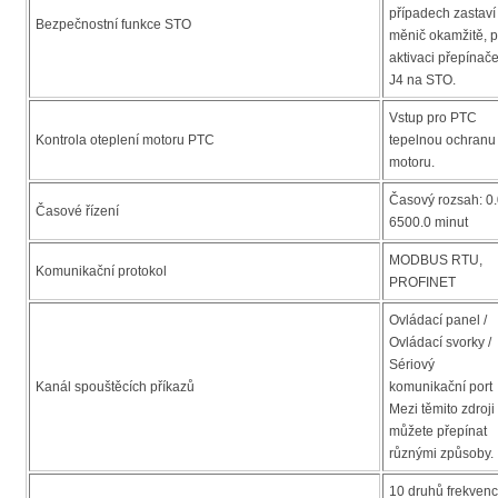
případech zastaví
Bezpečnostní funkce STO
měnič okamžitě, 
aktivaci přepínač
J4 na STO.
Vstup pro PTC
Kontrola oteplení motoru PTC
tepelnou ochranu
motoru.
Časový rozsah: 0.
Časové řízení
6500.0 minut
MODBUS RTU,
Komunikační protokol
PROFINET
Ovládací panel /
Ovládací svorky /
Sériový
Kanál spouštěcích příkazů
komunikační port
Mezi těmito zdroji
můžete přepínat
různými způsoby.
10 druhů frekvenc