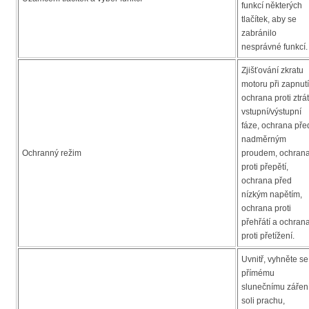
funkcí některých
tlačítek, aby se
zabránilo
nesprávné funkcí.
Zjišťování zkratu
motoru při zapnutí
ochrana proti ztrá
vstupní/výstupní
fáze, ochrana pře
nadměrným
Ochranný režim
proudem, ochran
proti přepětí,
ochrana před
nízkým napětím,
ochrana proti
přehřátí a ochran
proti přetížení.
Uvnitř, vyhněte se
přímému
slunečnímu záření
soli prachu,