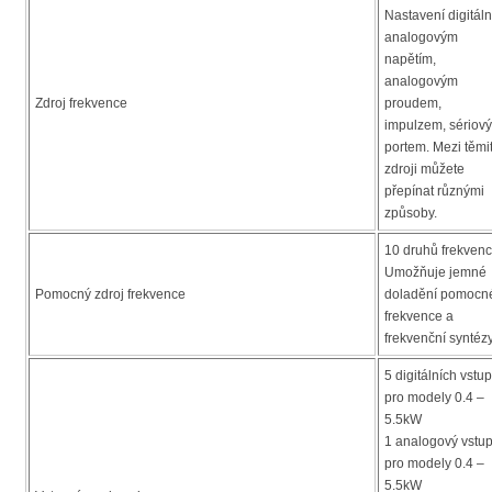
Nastavení digitáln
analogovým
napětím,
analogovým
Zdroj frekvence
proudem,
impulzem, sériov
portem. Mezi těmi
zdroji můžete
přepínat různými
způsoby.
10 druhů frekvenc
Umožňuje jemné
Pomocný zdroj frekvence
doladění pomocn
frekvence a
frekvenční syntézy
5 digitálních vstu
pro modely 0.4 –
5.5kW
1 analogový vstu
pro modely 0.4 –
5.5kW