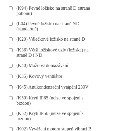
(K94) Pevné ložisko na straně D (strana
pohonu)
(L04) Pevné ložisko na straně ND
(standartně)
(K20) Válečkové ložisko na straně D
(K36) Větší ložiskové uzly (ložiska) na
straně D i ND
(K40) Možnost domazávání
(K35) Kovový ventilátor
(K45) Antikondenzační vytápění 230V
(K50) Krytí IP65 (nelze ve spojení s
brzdou)
(K52) Krytí IP56 (nelze ve spojení s
brzdou)
(K02) Vyvážení motoru stupeň vibrací B