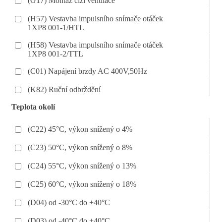
(G17) Montáž cizí ventilace
(H57) Vestavba impulsního snímače otáček
1XP8 001-1/HTL
(H58) Vestavba impulsního snímače otáček
1XP8 001-2/TTL
(C01) Napájení brzdy AC 400V,50Hz
(K82) Ruční odbrždění
Teplota okolí
(C22) 45°C, výkon snížený o 4%
(C23) 50°C, výkon snížený o 8%
(C24) 55°C, výkon snížený o 13%
(C25) 60°C, výkon snížený o 18%
(D04) od -30°C do +40°C
(D03) od -40°C do +40°C