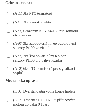
Ochrana motoru
(A11) 3ks PTC termistorů
(A31) 3ks termokontaktů
(A23) Senzorem KTY 84-130 pro kontrolu
oteplení vinutí
(A60) 3ks zabudovanými tep.odporovými
senzory Pt100 ve vinutí
(A72) 2ks šroubovatelnými tep.odp.
senzory Pt100 pro valivá ložiska
(A12) 6ks PTC termistorů pro signalizaci a
vypínání
Mechanická úprava
(K16) Dva standartní volné konce hřídele
(K17) Těsnění / GUFERO/u přírubových
motorů do tlaku 0,1baru