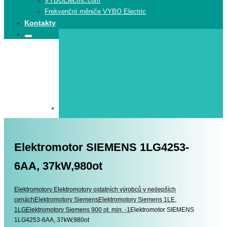
VYBOElectric.com
Frekvenční měniče VYBO Electric
Kontakty
Search
Search
for:
Elektromotor SIEMENS 1LG4253-
6AA, 37kW,980ot
Elektromotory
Elektromotory
Elektromotory ostatních výrobců v nejlepších
cenách
Elektromotory Siemens
Elektromotory Siemens 1LE,
1LG
Elektromotory Siemens 900 ot. min. -1
Elektromotor SIEMENS
1LG4253-6AA, 37kW,980ot