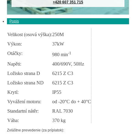
+420 607 351 715
Popis
Velikost (osová výška):
250M
Výkon:
37kW
Otáčky:
-1
980 min
Napěti:
400/690V, 50Hz
Ložisko strana D
6215 Z C3
Ložisko strana ND
6215 Z C3
Krytí:
IP55
Vyvážení motoru:
od -20°C do + 40°C
Standartní nátěr:
RAL 7030
Váha:
370 kg
Zvláštne prevedenie (za príplatok):