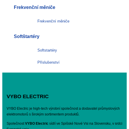
Frekvenční měniče
Frekvenční měniče
Softštartéry
Softstartéry
Příslušenství
VYBO ELECTRIC
VYBO Electric je high-tech výrobní společnost a dodavatel průmyslových
elektromotorů s širokým sortimentem produktů.
Společnost
VYBO Electric
sídlí ve Spišské Nové Vsi na Slovensku, v srdci