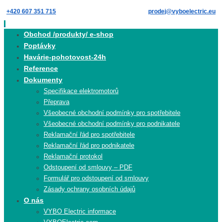
Skip
+420 607 351 715
prodej@vyboelectric.eu
to
content
Skip
Obchod /produkty/ e-shop
to
Poptávky
content
Havárie-pohotovost-24h
Reference
Dokumenty
Specifikace elektromotorů
Přeprava
Všeobecné obchodní podmínky pro spotřebitele
Všeobecné obchodní podmínky pro podnikatele
Reklamační řád pro spotřebitele
Reklamační řád pro podnikatele
Reklamační protokol
Odstoupení od smlouvy – PDF
Formulář pro odstoupení od smlouvy
Zásady ochrany osobních údajů
O nás
VYBO Electric informace