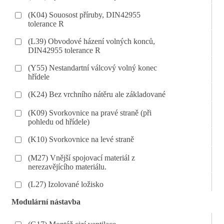
(K04) Souosost příruby, DIN42955
tolerance R
(L39) Obvodové házení volných konců,
DIN42955 tolerance R
(Y55) Nestandartní válcový volný konec
hřídele
(K24) Bez vrchního nátěru ale základované
(K09) Svorkovnice na pravé straně (při
pohledu od hřídele)
(K10) Svorkovnice na levé straně
(M27) Vnější spojovací materiál z
nerezavějícího materiálu.
(L27) Izolované ložisko
Modulární nástavba