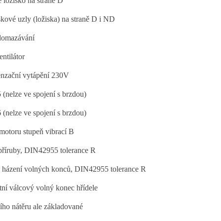
 ložisko na straně D
skové uzly (ložiska) na straně D i ND
domazávání
ntilátor
nzační vytápění 230V
 (nelze ve spojení s brzdou)
 (nelze ve spojení s brzdou)
motoru stupeň vibrací B
příruby, DIN42955 tolerance R
házení volných konců, DIN42955 tolerance R
ní válcový volný konec hřídele
ího nátěru ale základované