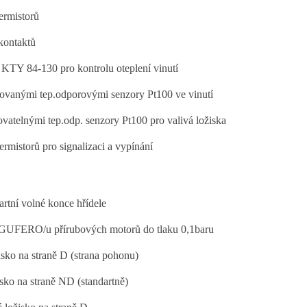
ermistorů
kontaktů
KTY 84-130 pro kontrolu oteplení vinutí
ovanými tep.odporovými senzory Pt100 ve vinutí
vatelnými tep.odp. senzory Pt100 pro valivá ložiska
rmistorů pro signalizaci a vypínání
rtní volné konce hřídele
 GUFERO/u přírubových motorů do tlaku 0,1baru
sko na straně D (strana pohonu)
sko na straně ND (standartně)