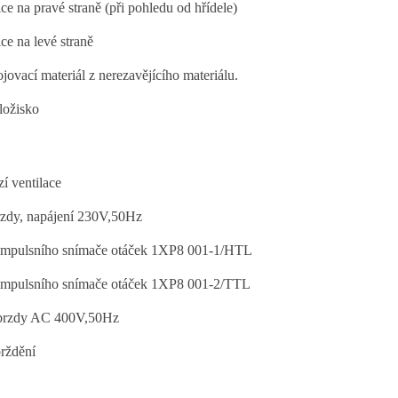
e na pravé straně (při pohledu od hřídele)
e na levé straně
jovací materiál z nerezavějícího materiálu.
ložisko
í ventilace
zdy, napájení 230V,50Hz
impulsního snímače otáček 1XP8 001-1/HTL
impulsního snímače otáček 1XP8 001-2/TTL
 brzdy AC 400V,50Hz
rždění