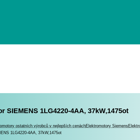
or SIEMENS 1LG4220-4AA, 37kW,1475ot
romotory
romotory ostatních výrobců v nejlepších cenách
Elektromotory Siemens
Elekt
MENS 1LG4220-4AA, 37kW,1475ot