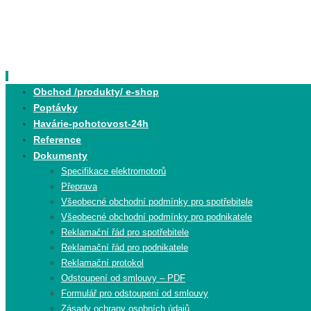
Skip
to
content
Skip
Obchod /produkty/ e-shop
to
Poptávky
content
Havárie-pohotovost-24h
Reference
Dokumenty
Specifikace elektromotorů
Přeprava
Všeobecné obchodní podmínky pro spotřebitele
Všeobecné obchodní podmínky pro podnikatele
Reklamační řád pro spotřebitele
Reklamační řád pro podnikatele
Reklamační protokol
Odstoupení od smlouvy – PDF
Formulář pro odstoupení od smlouvy
Zásady ochrany osobních údajů