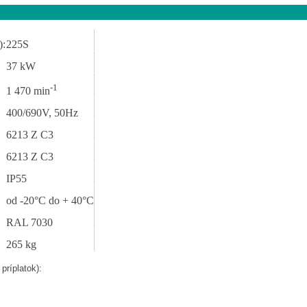
):
225S
37 kW
-1
1 470 min
400/690V, 50Hz
6213 Z C3
6213 Z C3
IP55
od -20°C do + 40°C
RAL 7030
265 kg
príplatok):