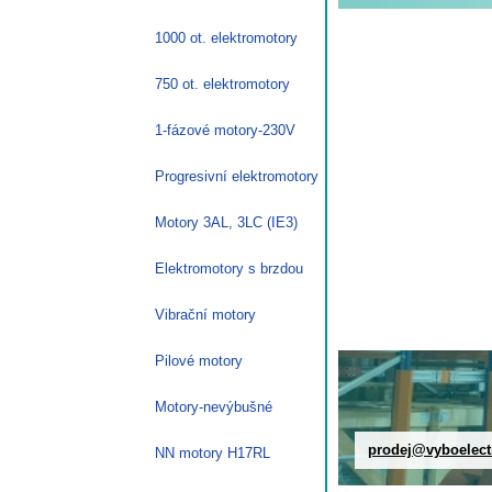
1000 ot. elektromotory
750 ot. elektromotory
1-fázové motory-230V
Progresivní elektromotory
Motory 3AL, 3LC (IE3)
Elektromotory s brzdou
Vibrační motory
Pilové motory
Motory-nevýbušné
prodej@vyboelect
NN motory H17RL