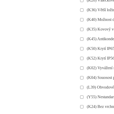
(K20) Válečkové
(K36) Větší loži
(K40) Možnost 
(K35) Kovový ve
(K45) Antikonde
(K50) Krytí IP65
(K52) Krytí IP56
(K02) Vyvážení 
(K04) Souosost 
(L39) Obvodové 
(Y55) Nestandart
(K24) Bez vrchn