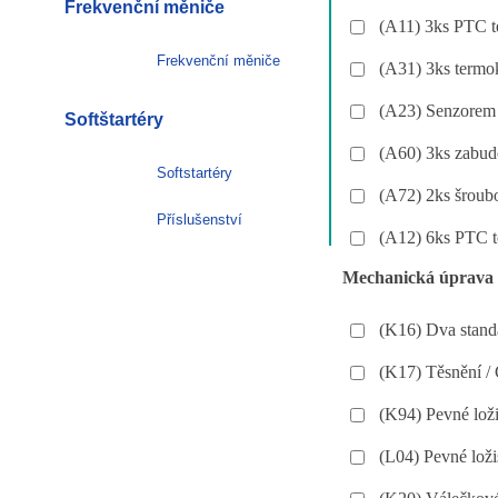
Frekvenční měniče
(A11) 3ks PTC t
Frekvenční měniče
(A31) 3ks termo
(A23) Senzorem 
Softštartéry
(A60) 3ks zabud
Softstartéry
(A72) 2ks šroubo
Příslušenství
(A12) 6ks PTC te
Mechanická úprava
(K16) Dva standa
(K17) Těsnění /
(K94) Pevné loži
(L04) Pevné loži