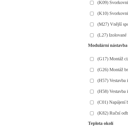
(K09) Svorkovnic
(K10) Svorkovnic
(M27) Vnější spo
(L27) Izolované 
Modulární nástavba
(G17) Montáž ciz
(G26) Montáž br
(H57) Vestavba 
(H58) Vestavba 
(C01) Napájení
(K82) Ruční odb
Teplota okolí