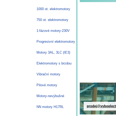
1000 ot. elektromotory
750 ot. elektromotory
1-fázové motory-230V
Progresivní elektromotory
Motory 3AL, 3LC (IE3)
Elektromotory s brzdou
Vibrační motory
Pilové motory
Motory-nevýbušné
prodej@vyboelect
NN motory H17RL