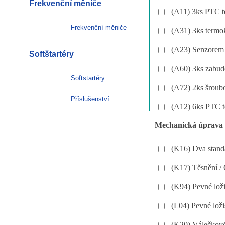
Frekvenční měniče
(A11) 3ks PTC t
Frekvenční měniče
(A31) 3ks termo
(A23) Senzorem 
Softštartéry
(A60) 3ks zabud
Softstartéry
(A72) 2ks šroubo
Příslušenství
(A12) 6ks PTC te
Mechanická úprava
(K16) Dva standa
(K17) Těsnění /
(K94) Pevné loži
(L04) Pevné loži
(K20) Válečkové