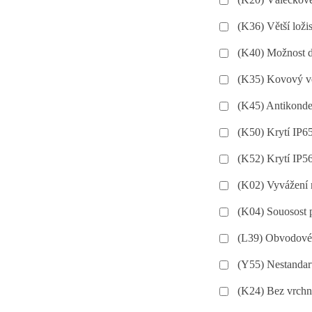
(K36) Větší loži
(K40) Možnost 
(K35) Kovový ve
(K45) Antikonde
(K50) Krytí IP65
(K52) Krytí IP56
(K02) Vyvážení 
(K04) Souosost 
(L39) Obvodové 
(Y55) Nestandart
(K24) Bez vrchn