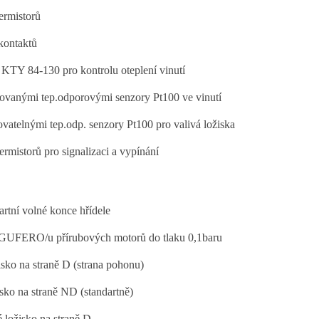
ermistorů
kontaktů
KTY 84-130 pro kontrolu oteplení vinutí
ovanými tep.odporovými senzory Pt100 ve vinutí
vatelnými tep.odp. senzory Pt100 pro valivá ložiska
rmistorů pro signalizaci a vypínání
rtní volné konce hřídele
 GUFERO/u přírubových motorů do tlaku 0,1baru
sko na straně D (strana pohonu)
sko na straně ND (standartně)
 ložisko na straně D