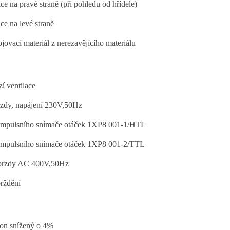
e na pravé straně (při pohledu od hřídele)
e na levé straně
jovací materiál z nerezavějícího materiálu
í ventilace
zdy, napájení 230V,50Hz
impulsního snímače otáček 1XP8 001-1/HTL
impulsního snímače otáček 1XP8 001-2/TTL
 brzdy AC 400V,50Hz
rždění
on snížený o 4%