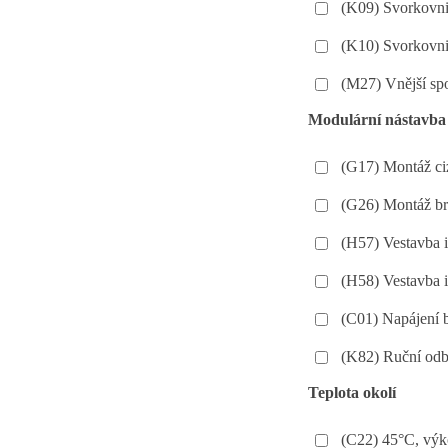
(K09) Svorkovnic
(K10) Svorkovnic
(M27) Vnější spo
Modulární nástavba
(G17) Montáž ciz
(G26) Montáž br
(H57) Vestavba 
(H58) Vestavba 
(C01) Napájení
(K82) Ruční odb
Teplota okolí
(C22) 45°C, výk