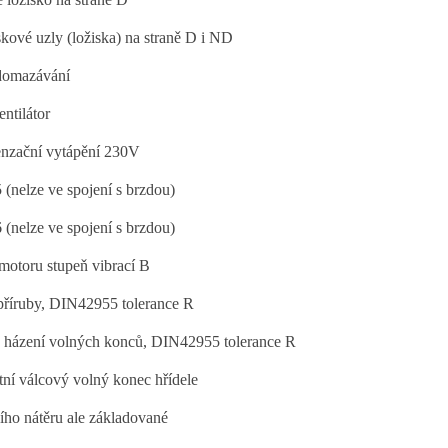
skové uzly (ložiska) na straně D i ND
domazávání
ntilátor
nzační vytápění 230V
 (nelze ve spojení s brzdou)
 (nelze ve spojení s brzdou)
motoru stupeň vibrací B
příruby, DIN42955 tolerance R
házení volných konců, DIN42955 tolerance R
ní válcový volný konec hřídele
ího nátěru ale základované