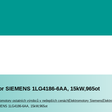
or SIEMENS 1LG4186-6AA, 15kW,965ot
romotory
romotory ostatních výrobců v nejlepších cenách
Elektromotory Siemens
Elekt
MENS 1LG4186-6AA, 15kW,965ot