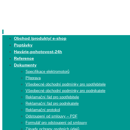
Skip
to
content
Skip
Obchod /produkty/ e-shop
to
Poptávky
content
Havárie-pohotovost-24h
Reference
Dokumenty
Specifikace elektromotorů
Přeprava
Všeobecné obchodní podmínky pro spotřebitele
Všeobecné obchodní podmínky pro podnikatele
Reklamační řád pro spotřebitele
Reklamační řád pro podnikatele
Reklamační protokol
Odstoupení od smlouvy – PDF
Formulář pro odstoupení od smlouvy
Zásady ochrany osobních údajů