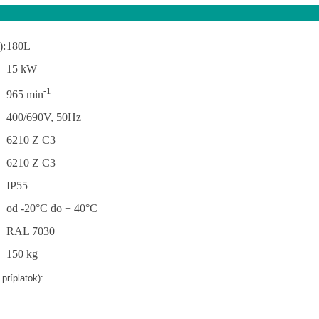
):
180L
15 kW
-1
965 min
400/690V, 50Hz
6210 Z C3
6210 Z C3
IP55
od -20°C do + 40°C
RAL 7030
150 kg
príplatok):