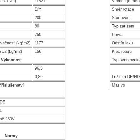
ent (Nm)
11521
Vibrace (mm/s)
D/Y
Směr rotace
200
Startování
80
Typ zatížení
750
Barva
rvačnosť (kg*m2)
1177
Odstín laku
GD2 (kg*m2)
156
Klec rotoru
Výkonnost
Typ svorkovnic
96,3
0,89
Ložiska DE/N
Příslušenství
Mazivo
NDE
DE
vač 230V
Normy