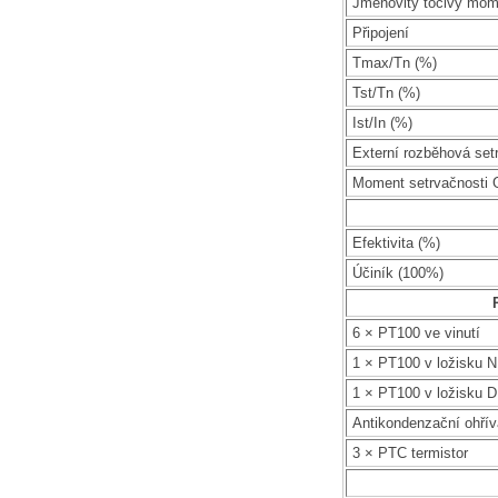
Jmenovitý točivý mom
Připojení
Tmax/Tn (%)
Tst/Tn (%)
Ist/In (%)
Externí rozběhová set
Moment setrvačnosti 
Efektivita (%)
Účiník (100%)
6 × PT100 ve vinutí
1 × PT100 v ložisku 
1 × PT100 v ložisku 
Antikondenzační ohří
3 × PTC termistor