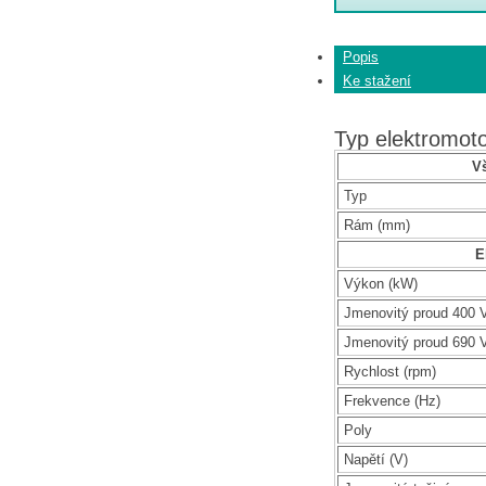
Popis
Ke stažení
Typ elektromo
V
Typ
Rám (mm)
E
Výkon (kW)
Jmenovitý proud 400 V
Jmenovitý proud 690 V
Rychlost (rpm)
Frekvence (Hz)
Poly
Napětí (V)