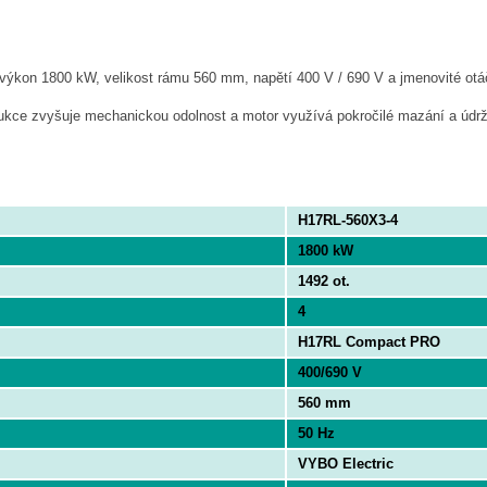
 výkon 1800 kW, velikost rámu 560 mm, napětí 400 V / 690 V a jmenovité otá
trukce zvyšuje mechanickou odolnost a motor využívá pokročilé mazání a úd
H17RL-560X3-4
1800 kW
1492 ot.
4
H17RL Compact PRO
400/690 V
560 mm
50 Hz
VYBO Electric