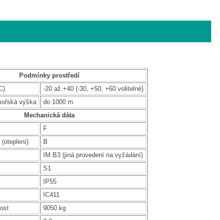
Podmínky prostředí
C)
-20 až +40 (-30, +50, +60 volitelné)
mořská výška
do 1000 m
Mechanická dáta
F
 (oteplení)
B
IM B3 (jiná provedení na vyžádání)
S1
IP55
IC411
ost
9050 kg