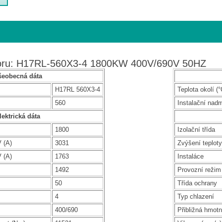
toru: H17RL-560X3-4 1800KW 400V/690V 50HZ
šeobecná dáta
H17RL 560X3-4
Teplota okolí (°
560
Instalační nad
lektrická dáta
1800
Izolační třída
 (A)
3031
Zvýšení teploty
 (A)
1763
Instaláce
1492
Provozní režim
50
Třída ochrany
4
Typ chlazení
400/690
Přibližná hmotn