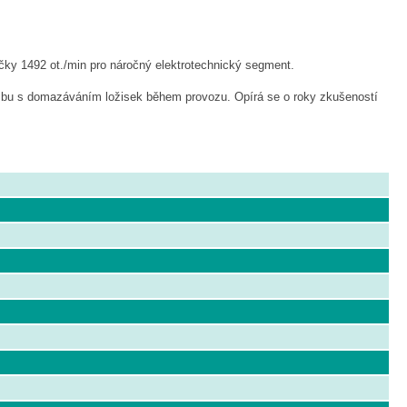
čky 1492 ot./min pro náročný elektrotechnický segment.
ržbu s domazáváním ložisek během provozu. Opírá se o roky zkušeností