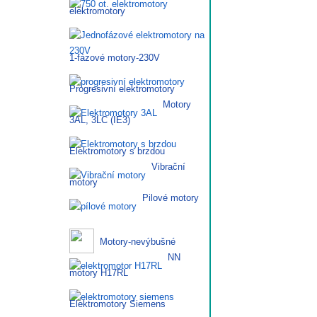
elektromotory
1-fázové motory-230V
Progresivní elektromotory
Motory
3AL, 3LC (IE3)
Elektromotory s brzdou
Vibrační
motory
Pilové motory
Motory-nevýbušné
NN
motory H17RL
Elektromotory Siemens