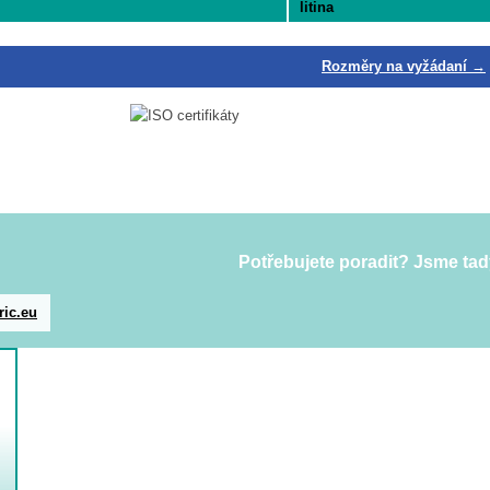
litina
Rozměry na vyžádaní →
Potřebujete poradit? Jsme tad
ric.eu