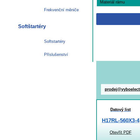
Materiál rámu
Frekvenční měniče
Softštartéry
Softstartéry
Příslušenství
prodej@vyboelect
Datový list
H17RL-560X3-4
Otevřít PDF