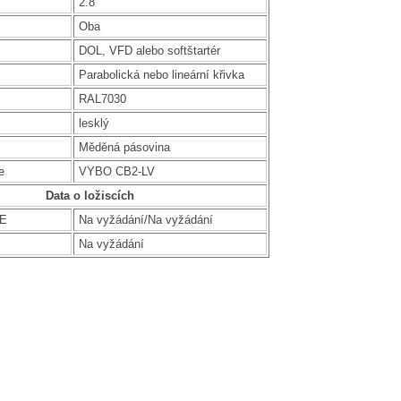
2.8
Oba
DOL, VFD alebo softštartér
Parabolická nebo lineární křivka
RAL7030
lesklý
Měděná pásovina
e
VYBO CB2-LV
Data o ložiscích
DE
Na vyžádání/Na vyžádání
Na vyžádání