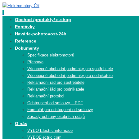
Skip
to
content
Skip
Obchod /produkty/ e-shop
to
Poptávky
content
Havárie-pohotovost-24h
Reference
Dokumenty
Specifikace elektromotorů
Přeprava
Všeobecné obchodní podmínky pro spotřebitele
Všeobecné obchodní podmínky pro podnikatele
Reklamační řád pro spotřebitele
Reklamační řád pro podnikatele
Reklamační protokol
Odstoupení od smlouvy – PDF
Formulář pro odstoupení od smlouvy
Zásady ochrany osobních údajů
O nás
VYBO Electric informace
VYBOElectric.com