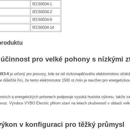
IEC60034-1
IEC60034-2
IEC60034-9
IEC60034-14
produktu
 účinnost pro velké pohony s nízkými z
0X3-4
je určený pro provozy, kde se od nízkonapěťového elektromotoru očeká
 důležité říci, že tento elektromotor 1500 ot./min je navržen pro energetickou
esních a energetických pohonech podporuje vysoká hustota výkonu, takže zař
ovoz. Výrobce VYBO Electric přitom staví na letech zkušeností v oblasti velk
výkon
v konfiguraci pro těžký průmysl