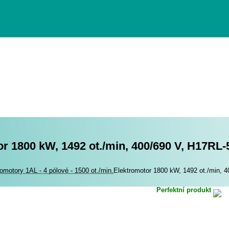
r 1800 kW, 1492 ot./min, 400/690 V, H17RL
romotory
romotory 1AL - 4 pólové - 1500 ot./min.
Elektromotor 1800 kW, 1492 ot./min, 
Perfektní produkt