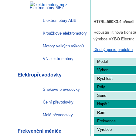
Elektromotory MEZ
Elektromotory ABB
H17RL-560X3-4
přináší
Robustní litinová kons
Kroužkové elektromotory
výrobce VYBO Electric.
Motory velkých výkonů
Dlouhý popis produktu
VN elektromotory
Model
Výkon
Elektropřevodovky
Rychlost
Póly
Šnekové převodovky
Série
Čelní převodovky
Napětí
Rám
Malé převodovky
Frekvence
Výrobce
Frekvenční měniče