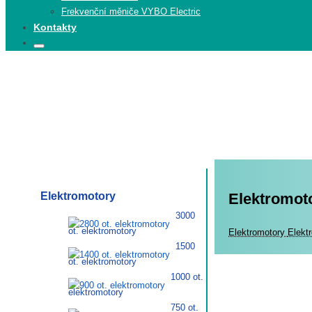
Frekvenční měniče VYBO Electric
Kontakty
Search
Search
for:
Elektromotory
Elektromoto
3000
ot. elektromotory
Elekt
Elektromotory
Elekt
1500
ot. elektromotory
1000 ot.
elektromotory
750 ot.