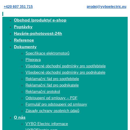
Skip
+420 607 351 715
prodej@vyboelectric.eu
to
content
Skip
Obchod /produkty/ e-shop
to
Poptávky
content
Havárie-pohotovost-24h
Reference
Dokumenty
Specifikace elektromotorů
Přeprava
Všeobecné obchodní podmínky pro spotřebitele
Všeobecné obchodní podmínky pro podnikatele
Reklamační řád pro spotřebitele
Reklamační řád pro podnikatele
Reklamační protokol
Odstoupení od smlouvy – PDF
Formulář pro odstoupení od smlouvy
Zásady ochrany osobních údajů
O nás
VYBO Electric informace