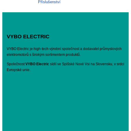
Příslušenství
VYBO ELECTRIC
VYBO Electric je high-tech výrobní společnost a dodavatel průmyslových
elektromotorů s širokým sortimentem produktů.
Společnost
VYBO Electric
sídlí ve Spišské Nové Vsi na Slovensku, v srdci
Evropské unie.