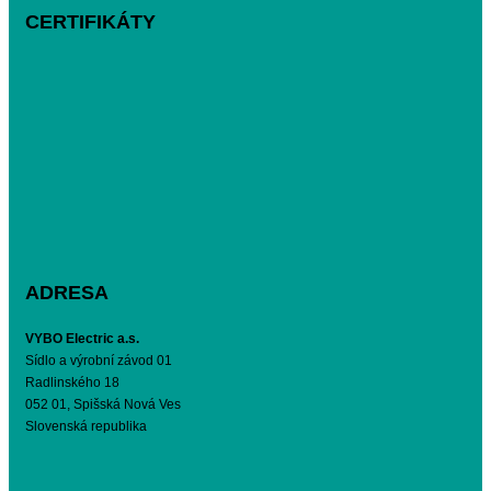
CERTIFIKÁTY
ADRESA
VYBO Electric a.s.
Sídlo a výrobní závod 01
Radlinského 18
052 01, Spišská Nová Ves
Slovenská republika