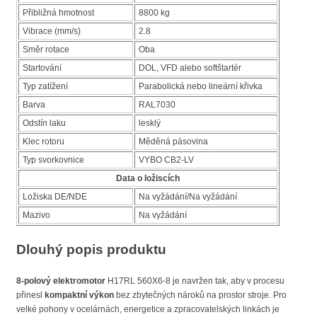
Přibližná hmotnost
8800 kg
Vibrace (mm/s)
2.8
Směr rotace
Oba
Startování
DOL, VFD alebo softštartér
Typ zatížení
Parabolická nebo lineární křivka
Barva
RAL7030
Odstín laku
lesklý
Klec rotoru
Měděná pásovina
Typ svorkovnice
VYBO CB2-LV
Data o ložiscích
Ložiska DE/NDE
Na vyžádání/Na vyžádání
Mazivo
Na vyžádání
Dlouhý popis produktu
8-polový elektromotor
H17RL 560X6-8 je navržen tak, aby v procesu
přinesl
kompaktní výkon
bez zbytečných nároků na prostor stroje. Pro
velké pohony v ocelárnách, energetice a zpracovatelských linkách je