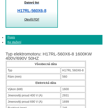
Datový list
H17RL-560X6-8
Otevřít PDF
Popis
Ke stažení
Typ elektromotoru: H17RL-560X6-8 1600KW
400V/690V 50HZ
Všeobecná dáta
Typ
H17RL 560X6-8
Rám (mm)
560
Elektrická dáta
Výkon (kW)
1600
Jmenovitý proud 400 V (A)
2931
Jmenovitý proud 690 V (A)
1699
Rychlost (rpm)
745