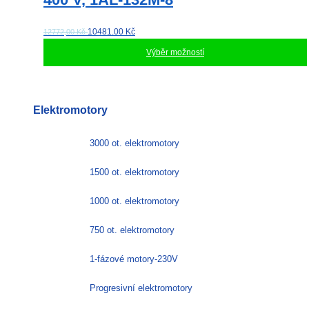
10481.00
Kč
12772,00 Kč
Výběr možností
Tento
produkt
má
Elektromotory
více
variant.
Možnosti
3000 ot. elektromotory
lze
vybrat
1500 ot. elektromotory
na
stránce
1000 ot. elektromotory
produktu
750 ot. elektromotory
1-fázové motory-230V
Progresivní elektromotory