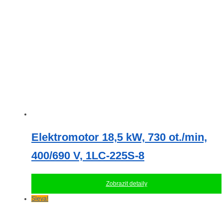
vybrat
na
stránce
produktu
Elektromotor 18,5 kW, 730 ot./min,
400/690 V, 1LC-225S-8
Zobrazit detaily
Sleva!