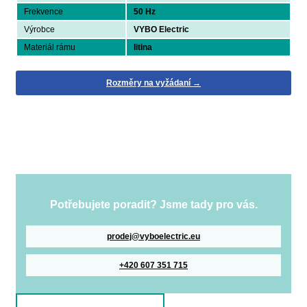
Frekvence
50 Hz
Výrobce
VYBO Electric
Materiál rámu
litina
Rozměry na vyžádaní →
Potřebujete poradit? Jsme tady pro vás.
prodej@vyboelectric.eu
+420 607 351 715