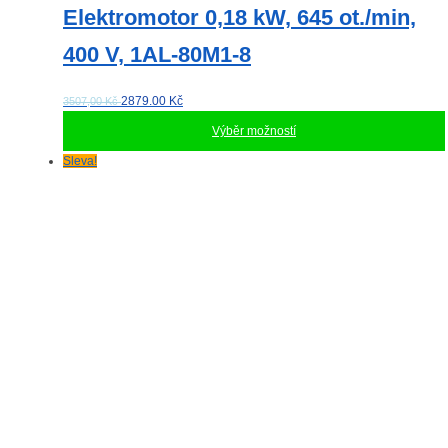
Elektromotor 0,18 kW, 645 ot./min,
400 V, 1AL-80M1-8
2879.00
Kč
3507,00 Kč
Výběr možností
Tento
Sleva!
produkt
má
více
variant.
Možnosti
lze
vybrat
na
stránce
produktu