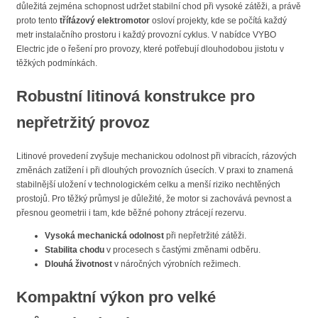
důležitá zejména schopnost udržet stabilní chod při vysoké zátěži, a právě
proto tento
třífázový elektromotor
osloví projekty, kde se počítá každý
metr instalačního prostoru i každý provozní cyklus. V nabídce VYBO
Electric jde o řešení pro provozy, které potřebují dlouhodobou jistotu v
těžkých podmínkách.
Robustní litinová konstrukce pro
nepřetržitý provoz
Litinové provedení zvyšuje mechanickou odolnost při vibracích, rázových
změnách zatížení i při dlouhých provozních úsecích. V praxi to znamená
stabilnější uložení v technologickém celku a menší riziko nechtěných
prostojů. Pro těžký průmysl je důležité, že motor si zachovává pevnost a
přesnou geometrii i tam, kde běžné pohony ztrácejí rezervu.
Vysoká mechanická odolnost
při nepřetržité zátěži.
Stabilita chodu
v procesech s častými změnami odběru.
Dlouhá životnost
v náročných výrobních režimech.
Kompaktní výkon
pro velké