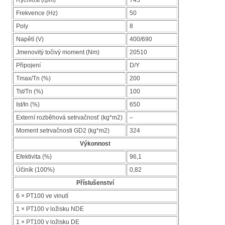
Frekvence (Hz)
50
Poly
8
Napětí (V)
400/690
Jmenovitý točivý moment (Nm)
20510
Připojení
D/Y
Tmax/Tn (%)
200
Tst/Tn (%)
100
Ist/In (%)
650
Externí rozběhová setrvačnosť (kg*m2)
–
Moment setrvačnosti GD2 (kg*m2)
324
Výkonnost
Efektivita (%)
96,1
Účiník (100%)
0,82
Příslušenství
6 × PT100 ve vinutí
1 × PT100 v ložisku NDE
1 × PT100 v ložisku DE