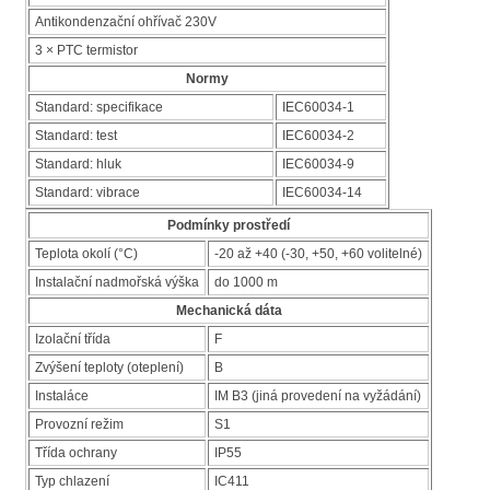
Antikondenzační ohřívač 230V
3 × PTC termistor
Normy
Standard: specifikace
IEC60034-1
Standard: test
IEC60034-2
Standard: hluk
IEC60034-9
Standard: vibrace
IEC60034-14
Podmínky prostředí
Teplota okolí (°C)
-20 až +40 (-30, +50, +60 volitelné)
Instalační nadmořská výška
do 1000 m
Mechanická dáta
Izolační třída
F
Zvýšení teploty (oteplení)
B
Instaláce
IM B3 (jiná provedení na vyžádání)
Provozní režim
S1
Třída ochrany
IP55
Typ chlazení
IC411