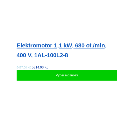
Elektromotor 1,1 kW, 680 ot./min,
400 V, 1AL-100L2-8
5314.00
Kč
6477,00 Kč
Výběr možností
Tento
produkt
má
více
variant.
Možnosti
lze