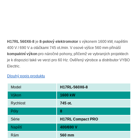
H17RL 560X6-8
je
8-polový elektromotor
s výkonem 1600 kW, napětím
400 V / 690 V a otáčkami 745 ot./min. V osové výšce 560 mm přináší
kompaktní výkon
pro náročné pohony, přičemž ve vybraných projektech
je k dispozici také ve verzi pro 60 Hz. Ověřený výrobce a distributor VYBO
Electric.
Dlouhý popis produktu
Model
H17RL-560X6-8
Výkon
1600 kW
Rychlost
745 ot.
Póly
8
Série
H17RL Compact PRO
Napětí
400/690 V
Rám
560 mm