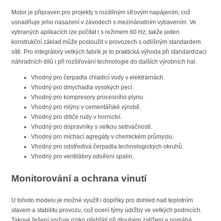
Motor je připraven pro projekty s rozdílným síťovým napájením, což
usnadňuje jeho nasazení v závodech s mezinárodním vybavením. Ve
vybraných aplikacích lze počítat i s režimem 60 Hz, takže jeden
konstrukční základ může posloužit v provozech s odlišným standardem
sítě. Pro integrátory velkých fabrik je to praktická výhoda při standardizaci
náhradních dílů i při rozšiřování technologie do dalších výrobních hal.
Vhodný pro čerpadla chladicí vody v elektrárnách.
Vhodný pro dmychadla vysokých pecí.
Vhodný pro kompresory procesního plynu.
Vhodný pro mlýny v cementářské výrobě.
Vhodný pro drtiče rudy v hornictví.
Vhodný pro dopravníky s velkou setrvačností.
Vhodný pro míchací agregáty v chemickém průmyslu.
Vhodný pro odstředivá čerpadla technologických okruhů.
Vhodný pro ventilátory odsíření spalin.
Monitorování a ochrana vinutí
U tohoto modelu je možné využít i doplňky pro dohled nad teplotním
stavem a stabilitu provozu, což ocení týmy údržby ve velkých podnicích.
Takové řešení snižuje riziko přehřátí při dlouhém zatížení a pomáhá