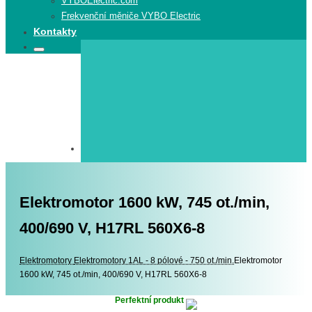
VYBOElectric.com
Frekvenční měniče VYBO Electric
Kontakty
Search
Search
for:
Elektromotor 1600 kW, 745 ot./min,
400/690 V, H17RL 560X6-8
Elektromotory
Elektromotory
Elektromotory 1AL - 8 pólové - 750 ot./min.
Elektromotor
1600 kW, 745 ot./min, 400/690 V, H17RL 560X6-8
Perfektní produkt