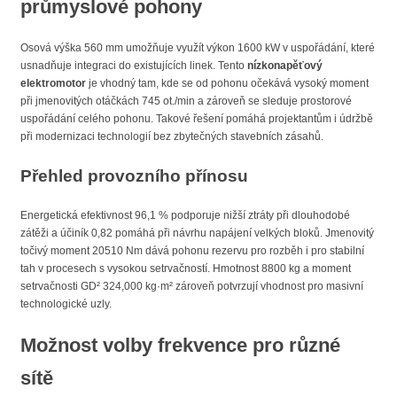
průmyslové pohony
Osová výška 560 mm umožňuje využít výkon 1600 kW v uspořádání, které
usnadňuje integraci do existujících linek. Tento
nízkonapěťový
elektromotor
je vhodný tam, kde se od pohonu očekává vysoký moment
při jmenovitých otáčkách 745 ot./min a zároveň se sleduje prostorové
uspořádání celého pohonu. Takové řešení pomáhá projektantům i údržbě
při modernizaci technologií bez zbytečných stavebních zásahů.
Přehled provozního přínosu
Energetická efektivnost 96,1 % podporuje nižší ztráty při dlouhodobé
zátěži a účiník 0,82 pomáhá při návrhu napájení velkých bloků. Jmenovitý
točivý moment 20510 Nm dává pohonu rezervu pro rozběh i pro stabilní
tah v procesech s vysokou setrvačností. Hmotnost 8800 kg a moment
setrvačnosti GD² 324,000 kg·m² zároveň potvrzují vhodnost pro masivní
technologické uzly.
Možnost volby frekvence pro různé
sítě