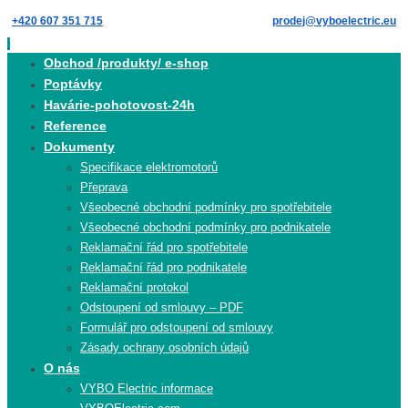
Skip
+420 607 351 715
prodej@vyboelectric.eu
to
content
Skip
Obchod /produkty/ e-shop
to
Poptávky
content
Havárie-pohotovost-24h
Reference
Dokumenty
Specifikace elektromotorů
Přeprava
Všeobecné obchodní podmínky pro spotřebitele
Všeobecné obchodní podmínky pro podnikatele
Reklamační řád pro spotřebitele
Reklamační řád pro podnikatele
Reklamační protokol
Odstoupení od smlouvy – PDF
Formulář pro odstoupení od smlouvy
Zásady ochrany osobních údajů
O nás
VYBO Electric informace