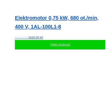
Elektromotor 0,75 kW, 680 ot./min,
400 V, 1AL-100L1-8
5020.00
Kč
6117,00 Kč
Výběr možností
Tento
produkt
má
více
variant.
Možnosti
lze
vybrat
na
stránce
produktu