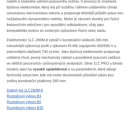
náběh a následné udržení pracovního režimu. V provozu to znamená
8pólový elektromotor, který má při rozběhu i během ustáleného chodu
vyrovnanou mechanickou odezvu a podporuje klidnější průběh práce bez
nežádoucího dynamického neklidu. Motor je zároveň vhodný pro řízení
frekvenčním měničem i pro spouštění softstartérem, vždy jako
kompatibilita motoru se zvoleným způsobem řízení nebo startu.
Elektromotor 1LC-280M-8 vytváří v konstrukční velikosti 280 mm
robustnější výkonový profil s výkonem 45 kW, napájením 400/690 V a
jmenovitými otáčkami 740 ot./min. Jako 8pólový elektromotor podporuje
ustálený chod, pevný mechanický základ a pravidelné pracovní zatížení
ve větších procesních i průmyslových sestavách. Série 1LC PRO u tohoto
modelu staví na
vysoké spolehlivosti
a na parametrech, které dávají
technický smysl tam, kde má motor dlouhodobě přenášet výkon bez
změny konstrukční platformy 280 mm.
Datový list 1LC280M-8
Rozměrový výkres B3
Rozměrový výkres B5
Rozměrový výkres B35