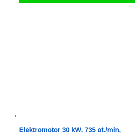
Tento
produkt
má
více
variant.
Možnosti
lze
vybrat
na
stránce
produktu
Elektromotor 30 kW, 735 ot./min,