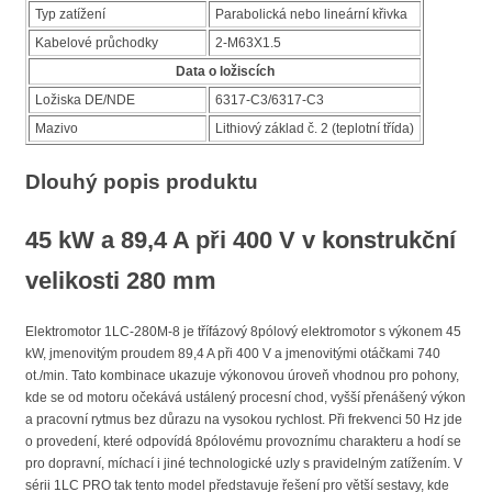
Typ zatížení
Parabolická nebo lineární křivka
Kabelové průchodky
2-M63X1.5
Data o ložiscích
Ložiska DE/NDE
6317-C3/6317-C3
Mazivo
Lithiový základ č. 2 (teplotní třída)
Dlouhý popis produktu
45 kW a 89,4 A při 400 V v konstrukční
velikosti 280 mm
Elektromotor 1LC-280M-8 je třífázový 8pólový elektromotor s výkonem 45
kW, jmenovitým proudem 89,4 A při 400 V a jmenovitými otáčkami 740
ot./min. Tato kombinace ukazuje výkonovou úroveň vhodnou pro pohony,
kde se od motoru očekává ustálený procesní chod, vyšší přenášený výkon
a pracovní rytmus bez důrazu na vysokou rychlost. Při frekvenci 50 Hz jde
o provedení, které odpovídá 8pólovému provoznímu charakteru a hodí se
pro dopravní, míchací i jiné technologické uzly s pravidelným zatížením. V
sérii 1LC PRO tak tento model představuje řešení pro větší sestavy, kde