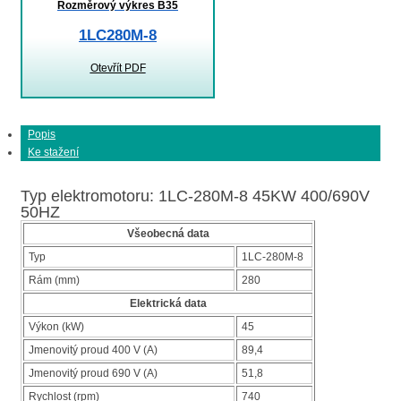
Rozměrový výkres B35
1LC280M-8
Otevřít PDF
Popis
Ke stažení
Typ elektromotoru: 1LC-280M-8 45KW 400/690V
50HZ
Všeobecná data
Typ
1LC-280M-8
Rám (mm)
280
Elektrická data
Výkon (kW)
45
Jmenovitý proud 400 V (A)
89,4
Jmenovitý proud 690 V (A)
51,8
Rychlost (rpm)
740