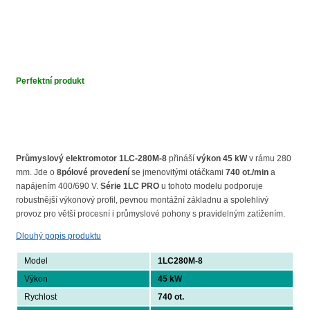
Perfektní produkt
Průmyslový elektromotor 1LC-280M-8
přináší
výkon 45 kW
v rámu 280
mm. Jde o
8pólové provedení
se jmenovitými otáčkami
740 ot./min
a
napájením 400/690 V.
Série 1LC PRO
u tohoto modelu podporuje
robustnější výkonový profil, pevnou montážní základnu a spolehlivý
provoz pro větší procesní i průmyslové pohony s pravidelným zatížením.
Dlouhý popis produktu
Model
1LC280M-8
Výkon
45 kW
Rychlost
740 ot.