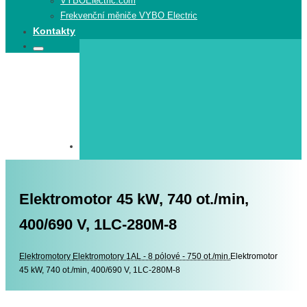
VYBOElectric.com
Frekvenční měniče VYBO Electric
Kontakty
Search
Search
for:
Elektromotor 45 kW, 740 ot./min,
400/690 V, 1LC-280M-8
Elektromotory
Elektromotory
Elektromotory 1AL - 8 pólové - 750 ot./min.
Elektromotor
45 kW, 740 ot./min, 400/690 V, 1LC-280M-8