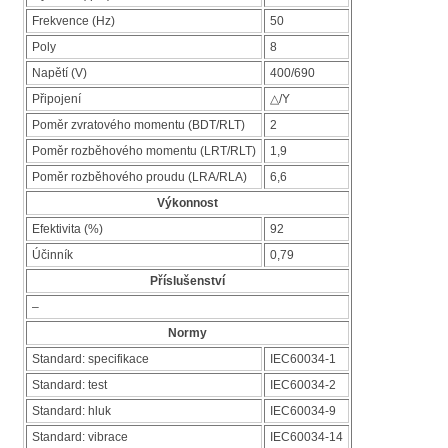
Frekvence (Hz)
50
Poly
8
Napětí (V)
400/690
Připojení
△/Y
Poměr zvratového momentu (BDT/RLT)
2
Poměr rozběhového momentu (LRT/RLT)
1,9
Poměr rozběhového proudu (LRA/RLA)
6,6
Výkonnost
Efektivita (%)
92
Účinník
0,79
Příslušenství
–
Normy
Standard: specifikace
IEC60034-1
Standard: test
IEC60034-2
Standard: hluk
IEC60034-9
Standard: vibrace
IEC60034-14