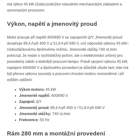
má výkon 45 kW zůstat podložen robustním mechanickým základem a
vyrovnaným provozem.
Výkon, napětí a jmenovitý proud
Motor pracuje při napětí 400/690 V se zapojením Δ/Y. Jmenovitý proud
dosahuje 89,4 A při 400 V a 51,8 A při 690 V, což odpovídá výkonu 45 kW i
nízkootáčkovému 8pólovému režimu. Jmenovité otáčky 740 ot./min
potvrzují, že nejde o rychloběžný pohon, ale o elektromotor určený pro
pravidelný záběr a klidnější pracovní tempo. Právě spojení výkonu 45 kW,
napájení 400/690 V a 8pólového provedení je důležité všude tam, kde má
být přenos výkonu souvislý a pracovní chování motoru rovnoměrné i při
vyšším zatížení.
Výkon motoru:
45 kW
Jmenovité napětí:
400/690 V
Zapojení:
Δ/Y
Jmenovitý proud:
89,4 A při 400 V / 51,8 A při 690 V
Jmenovité otáčky:
740 ot./min
Frekvence:
50 Hz
Rám 280 mm a montážní provedení