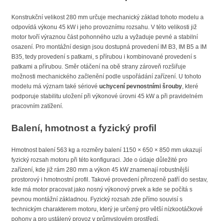
Konstrukční velikost 280 mm určuje mechanický základ tohoto modelu a
odpovídá výkonu 45 kW i jeho provoznímu rozsahu. V této velikosti již
motor tvoří výraznou část pohonného uzlu a vyžaduje pevné a stabilní
osazení. Pro montážní design jsou dostupná provedení IM B3, IM B5 a IM
B35, tedy provedení s patkami, s přírubou i kombinované provedení s
patkami a přírubou. Směr otáčení na obě strany zároveň rozšiřuje
možnosti mechanického začlenění podle uspořádání zařízení. U tohoto
modelu má význam také sériové
uchycení pevnostními šrouby
, které
podporuje stabilitu uložení při výkonové úrovni 45 kW a při pravidelném
pracovním zatížení.
Balení, hmotnost a fyzický profil
Hmotnost balení 563 kg a rozměry balení 1150 × 650 × 850 mm ukazují
fyzický rozsah motoru při této konfiguraci. Jde o údaje důležité pro
zařízení, kde již rám 280 mm a výkon 45 kW znamenají robustnější
prostorový i hmotnostní profil. Takové provedení přirozeně patří do sestav,
kde má motor pracovat jako nosný výkonový prvek a kde se počítá s
pevnou montážní základnou. Fyzický rozsah zde přímo souvisí s
technickým charakterem motoru, který je určený pro větší nízkootáčkové
pohony a pro ustálený provoz v průmyslovém prostředí.