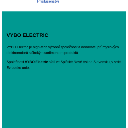
Příslušenství
VYBO ELECTRIC
VYBO Electric je high-tech výrobní společnost a dodavatel průmyslových
elektromotorů s širokým sortimentem produktů.
Společnost
VYBO Electric
sídlí ve Spišské Nové Vsi na Slovensku, v srdci
Evropské unie.