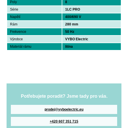
Poly
8
Série
1LC PRO
Napětí
400/690 V
Rám
280 mm
Frekvence
50 Hz
Výrobce
VYBO Electric
Materiál rámu
litina
Potřebujete poradit? Jsme tady pro vás.
prodej@vyboelectric.eu
+420 607 351 715