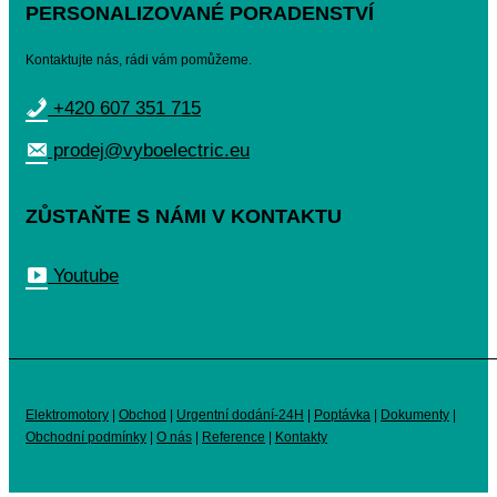
PERSONALIZOVANÉ PORADENSTVÍ
Kontaktujte nás, rádi vám pomůžeme.
+420 607 351 715
prodej@vyboelectric.eu
ZŮSTAŇTE S NÁMI V KONTAKTU
Youtube
Elektromotory
|
Obchod
|
Urgentní dodání-24H
|
Poptávka
|
Dokumenty
|
Obchodní podmínky
|
O nás
|
Reference
|
Kontakty