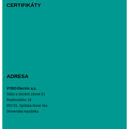
CERTIFIKÁTY
ADRESA
VYBO Electric a.s.
Sídlo a výrobní závod 01
Radlinského 18
052 01, Spišská Nová Ves
Slovenská republika