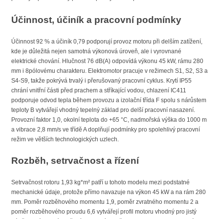
Účinnost, účiník a pracovní podmínky
Účinnost 92 % a účiník 0,79 podporují provoz motoru při delším zatížení,
kde je důležitá nejen samotná výkonová úroveň, ale i vyrovnané
elektrické chování. Hlučnost 76 dB(A) odpovídá výkonu 45 kW, rámu 280
mm i 8pólovému charakteru. Elektromotor pracuje v režimech S1, S2, S3 a
S4-S9, takže pokrývá trvalý i přerušovaný pracovní cyklus. Krytí IP55
chrání vnitřní části před prachem a stříkající vodou, chlazení IC411
podporuje odvod tepla během provozu a izolační třída F spolu s nárůstem
teploty B vytvářejí vhodný tepelný základ pro delší pracovní nasazení.
Provozní faktor 1,0, okolní teplota do +65 °C, nadmořská výška do 1000 m
a vibrace 2,8 mm/s ve třídě A doplňují podmínky pro spolehlivý pracovní
režim ve větších technologických uzlech.
Rozběh, setrvačnost a řízení
Setrvačnost rotoru 1,93 kg*m² patří u tohoto modelu mezi podstatné
mechanické údaje, protože přímo navazuje na výkon 45 kW a na rám 280
mm. Poměr rozběhového momentu 1,9, poměr zvratného momentu 2 a
poměr rozběhového proudu 6,6 vytvářejí profil motoru vhodný pro jistý