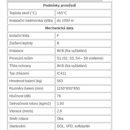
Podmínky prostředí
Teplota okolí (°C)
+65°C
Instalační nadmorská výška
do 1000 m
Mechanická data
Izolační trída
F
Zvýšení teploty
B
Instalace
IM B (Na vyžádání)
Provozní režim
S1 (S2, S3, S4 – S9 volitelné)
Třída ochrany
IM B (Na vyžádání)
Typ chlazení
IC411
Hmotnost balení (kg)
563
Rozměry balení (mm)
1150*650*850
Hlučnost (dB)
76
Setrvačnost rotoru (kg/m2)
1,93
Vibrace (mm/s)
2.8
Směr rotace
Oba
Startování
DOL, VFD, softstartér