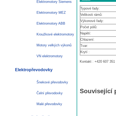
Elektromotory Siemens
Typové řady:
Elektromotory MEZ
Velikosti rámů:
Výkonové řady:
Elektromotory ABB
Počet pólů:
Napětí:
Kroužkové elektromotory
Chlazení:
Motory velkých výkonů
Tvar:
Krytí :
VN elektromotory
Kontakt : +420 607 351
Elektropřevodovky
Šnekové převodovky
Související
Čelní převodovky
Malé převodovky