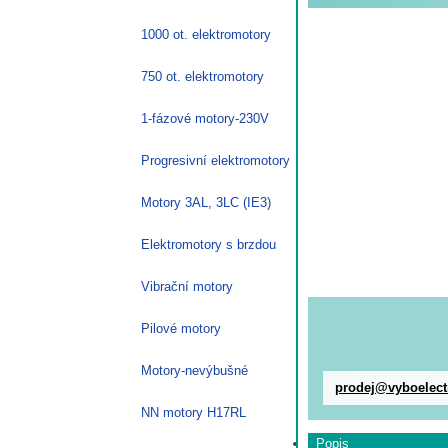
1000 ot. elektromotory
750 ot. elektromotory
1-fázové motory-230V
Progresivní elektromotory
Motory 3AL, 3LC (IE3)
Elektromotory s brzdou
Vibrační motory
Pilové motory
Motory-nevýbušné
prodej@vyboelect
NN motory H17RL
Popis