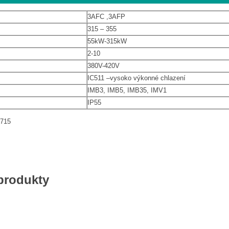
3AFC ,3AFP
315 – 355
55kW-315kW
2-10
380V-420V
IC511 –vysoko výkonné chlazení
IMB3, IMB5, IMB35, IMV1
IP55
 715
 produkty