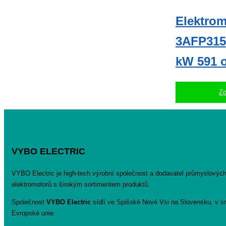
Elektrom
3AFP315
kW 591 o
Zo
VYBO ELECTRIC
VYBO Electric je high-tech výrobní společnost a dodavatel průmyslovýc
elektromotorů s širokým sortimentem produktů.
Společnost
VYBO Electric
sídlí ve Spišské Nové Vsi na Slovensku, v sr
Evropské unie.