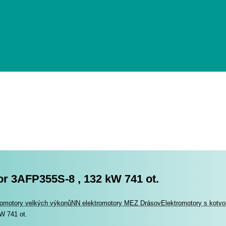
r 3AFP355S-8 , 132 kW 741 ot.
romotory
romotory velkých výkonů
NN elektromotory MEZ Drásov
Elektromotory s kotv
W 741 ot.