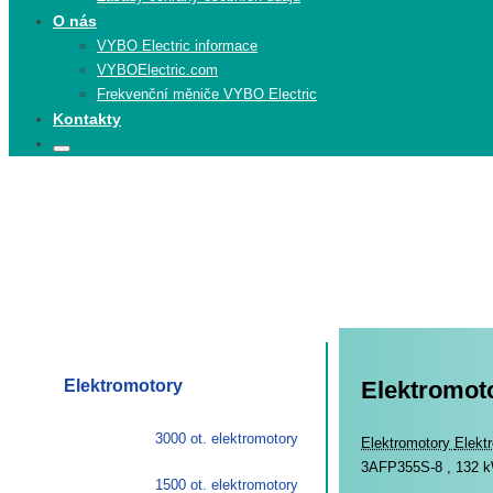
O nás
VYBO Electric informace
VYBOElectric.com
Frekvenční měniče VYBO Electric
Kontakty
Search
Search
for:
Elektromotory
Elektromoto
3000 ot. elektromotory
Elekt
Elektromotory
Elekt
3AFP355S-8 , 132 k
1500 ot. elektromotory