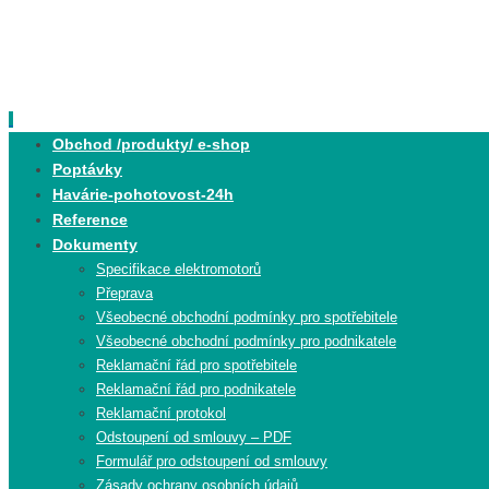
Skip
to
content
Skip
Obchod /produkty/ e-shop
to
Poptávky
content
Havárie-pohotovost-24h
Reference
Dokumenty
Specifikace elektromotorů
Přeprava
Všeobecné obchodní podmínky pro spotřebitele
Všeobecné obchodní podmínky pro podnikatele
Reklamační řád pro spotřebitele
Reklamační řád pro podnikatele
Reklamační protokol
Odstoupení od smlouvy – PDF
Formulář pro odstoupení od smlouvy
Zásady ochrany osobních údajů