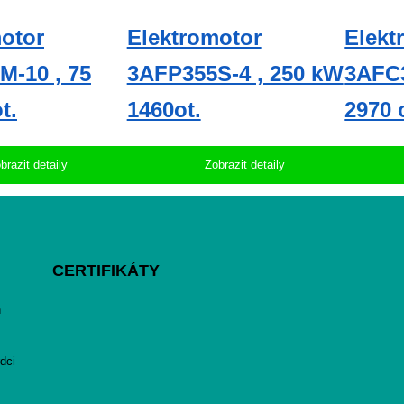
otor
Elektromotor
Elekt
M-10 , 75
3AFP355S-4 , 250 kW
3AFC3
t.
1460ot.
2970 
brazit detaily
Zobrazit detaily
CERTIFIKÁTY
h
dci