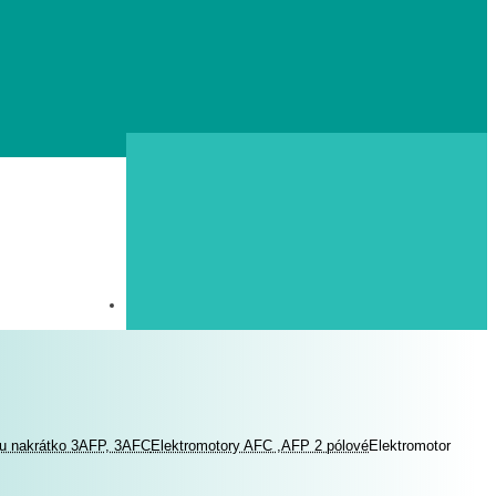
ou nakrátko 3AFP, 3AFC
Elektromotory AFC ,AFP 2 pólové
Elektromotor