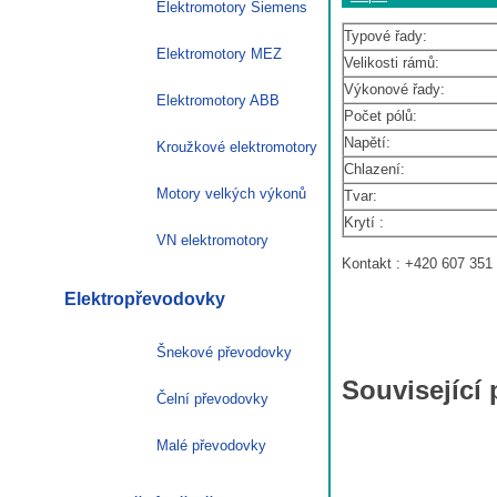
Elektromotory Siemens
Typové řady:
Elektromotory MEZ
Velikosti rámů:
Výkonové řady:
Elektromotory ABB
Počet pólů:
Napětí:
Kroužkové elektromotory
Chlazení:
Motory velkých výkonů
Tvar:
Krytí :
VN elektromotory
Kontakt : +420 607 351
Elektropřevodovky
Šnekové převodovky
Související
Čelní převodovky
Malé převodovky