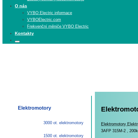
O nás
VYBO Electric informace
VYBOElectric.com
Frekvenční měniče VYBO Electric
Kontakty
Search
Search
for:
Elektromotory
Elektromot
3000 ot. elektromotory
Elekt
Elektromotory
Elekt
3AFP 315M-2 , 200k
1500 ot. elektromotory