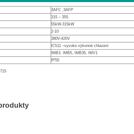
3AFC ,3AFP
315 – 355
55kW-315kW
2-10
380V-420V
IC511 –vysoko výkonné chlazení
IMB3, IMB5, IMB35, IMV1
IP55
 715
 produkty