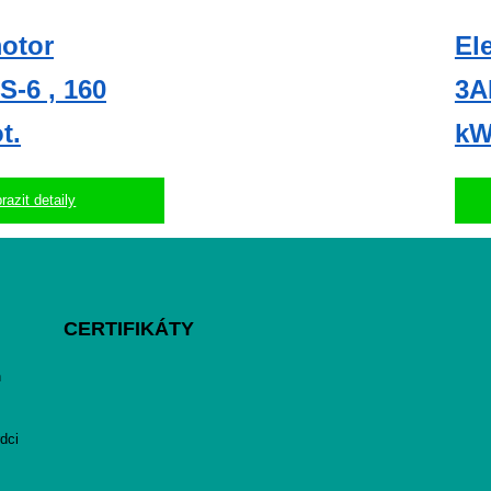
otor
El
-6 , 160
3A
t.
kW
razit detaily
CERTIFIKÁTY
h
dci