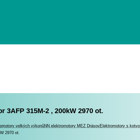
or 3AFP 315M-2 , 200kW 2970 ot.
romotory
romotory velkých výkonů
NN elektromotory MEZ Drásov
Elektromotory s kotv
W 2970 ot.