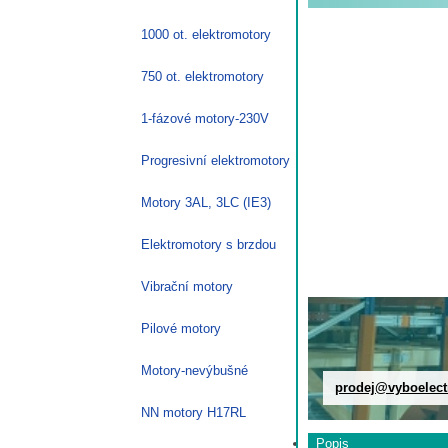
1000 ot. elektromotory
750 ot. elektromotory
1-fázové motory-230V
Progresivní elektromotory
Motory 3AL, 3LC (IE3)
Elektromotory s brzdou
Vibrační motory
Pilové motory
Motory-nevýbušné
prodej@vyboelect
NN motory H17RL
Popis