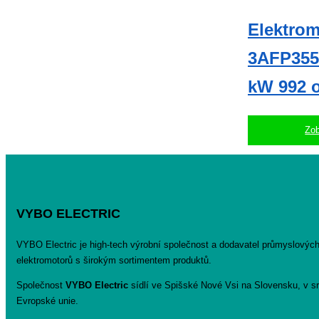
Elektrom
3AFP355S
kW 992 o
Zob
VYBO ELECTRIC
VYBO Electric je high-tech výrobní společnost a dodavatel průmyslovýc
elektromotorů s širokým sortimentem produktů.
Společnost
VYBO Electric
sídlí ve Spišské Nové Vsi na Slovensku, v sr
Evropské unie.