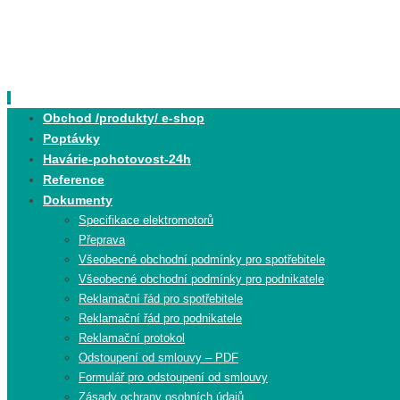
Skip
to
content
Skip
Obchod /produkty/ e-shop
to
Poptávky
content
Havárie-pohotovost-24h
Reference
Dokumenty
Specifikace elektromotorů
Přeprava
Všeobecné obchodní podmínky pro spotřebitele
Všeobecné obchodní podmínky pro podnikatele
Reklamační řád pro spotřebitele
Reklamační řád pro podnikatele
Reklamační protokol
Odstoupení od smlouvy – PDF
Formulář pro odstoupení od smlouvy
Zásady ochrany osobních údajů