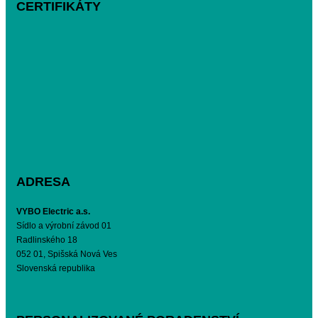
CERTIFIKÁTY
ADRESA
VYBO Electric a.s.
Sídlo a výrobní závod 01
Radlinského 18
052 01, Spišská Nová Ves
Slovenská republika