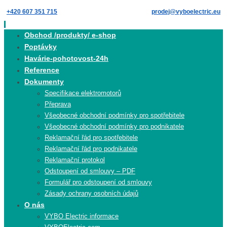
Skip
+420 607 351 715
prodej@vyboelectric.eu
to
content
Skip
Obchod /produkty/ e-shop
to
Poptávky
content
Havárie-pohotovost-24h
Reference
Dokumenty
Specifikace elektromotorů
Přeprava
Všeobecné obchodní podmínky pro spotřebitele
Všeobecné obchodní podmínky pro podnikatele
Reklamační řád pro spotřebitele
Reklamační řád pro podnikatele
Reklamační protokol
Odstoupení od smlouvy – PDF
Formulář pro odstoupení od smlouvy
Zásady ochrany osobních údajů
O nás
VYBO Electric informace