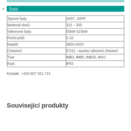
Popis
Typové řady:
3AFC ,3AFP
Velikosti rámů:
315 – 355
Výkonové řady:
55kW-315kW
Počet pólů:
2-10
Napětí:
380V-420V
Chlazení:
IC511 –vysoko výkonné chlazení
Tvar:
IMB3, IMB5, IMB35, IMV1
Krytí :
IP55
Kontakt : +420 607 351 715
Související produkty