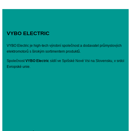
VYBO ELECTRIC
VYBO Electric je high-tech výrobní společnost a dodavatel průmyslových
elektromotorů s širokým sortimentem produktů.
Společnost
VYBO Electric
sídlí ve Spišské Nové Vsi na Slovensku, v srdci
Evropské unie.