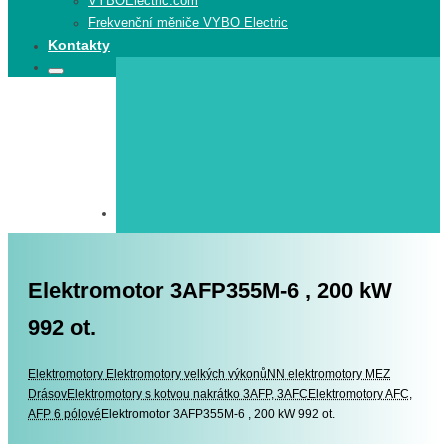
VYBOElectric.com
Frekvenční měniče VYBO Electric
Kontakty
Search
Search
for:
Elektromotor 3AFP355M-6 , 200 kW
992 ot.
Elektromotory
Elektromotory
Elektromotory velkých výkonů
NN elektromotory MEZ
Drásov
Elektromotory s kotvou nakrátko 3AFP, 3AFC
Elektromotory AFC,
AFP 6 pólové
Elektromotor 3AFP355M-6 , 200 kW 992 ot.