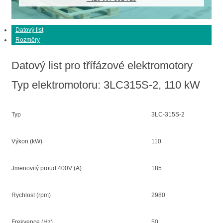
Datový list
Rozměry
Datový list pro třífázové elektromotory
Typ elektromotoru: 3LC315S-2, 110 kW
Typ
3LC-315S-2
Výkon (kW)
110
Jmenovitý proud 400V (A)
185
Rychlost (rpm)
2980
Frekvence (Hz)
50