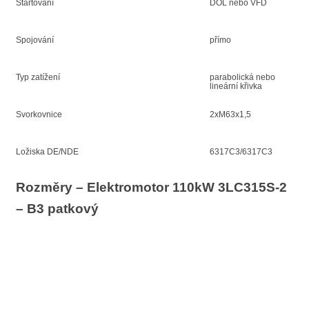
Startování
DOL nebo VFD
Spojování
přímo
Typ zatížení
parabolická nebo
lineární křivka
Svorkovnice
2xM63x1,5
Ložiska DE/NDE
6317C3/6317C3
Rozměry – Elektromotor 110kW 3LC315S-2
– B3 patkový