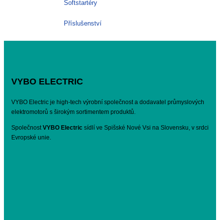
Softstartéry
Příslušenství
VYBO ELECTRIC
VYBO Electric je high-tech výrobní společnost a dodavatel průmyslových
elektromotorů s širokým sortimentem produktů.
Společnost
VYBO Electric
sídlí ve Spišské Nové Vsi na Slovensku, v srdci
Evropské unie.