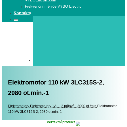
VYBOElectric.com
Frekvenční měniče VYBO Electric
Kontakty
Search
Search
for:
Elektromotor 110 kW 3LC315S-2,
2980 ot.min.-1
Elektromotory
Elektromotory
Elektromotory 1AL - 2 pólové - 3000 ot./min.
Elektromotor
110 kW 3LC315S-2, 2980 ot.min.-1
Perfektní produkt