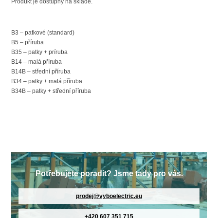
Produkt je dostupný na skladě.
B3 – patkové (standard)
B5 – příruba
B35 – patky + príruba
B14 – malá příruba
B14B – střední příruba
B34 – patky + malá příruba
B34B – patky + střední příruba
Potřebujete poradit? Jsme tady pro vás.
prodej@vyboelectric.eu
+420 607 351 715