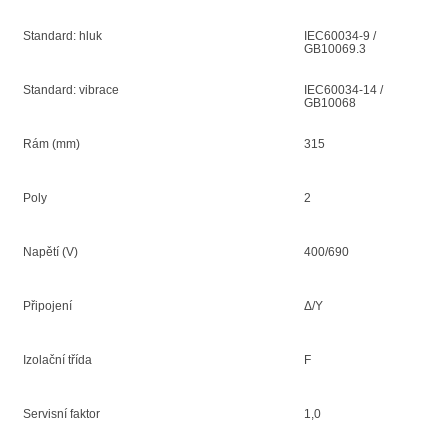
Standard: hluk
IEC60034-9 /
GB10069.3
Standard: vibrace
IEC60034-14 /
GB10068
Rám (mm)
315
Poly
2
Napětí (V)
400/690
Připojení
Δ/Y
Izolační třída
F
Servisní faktor
1,0