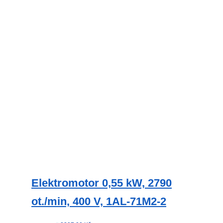
lze
vybrat
na
stránce
produktu
Elektromotor 0,55 kW, 2790
ot./min, 400 V, 1AL-71M2-2