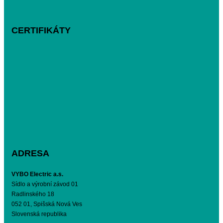
CERTIFIKÁTY
ADRESA
VYBO Electric a.s.
Sídlo a výrobní závod 01
Radlinského 18
052 01, Spišská Nová Ves
Slovenská republika