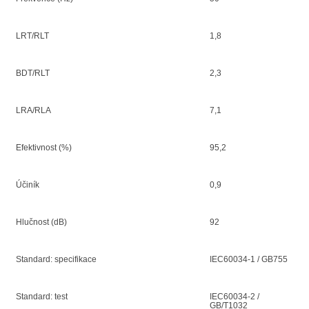
LRT/RLT
1,8
BDT/RLT
2,3
LRA/RLA
7,1
Efektivnost (%)
95,2
Účiník
0,9
Hlučnost (dB)
92
Standard: specifikace
IEC60034-1 / GB755
Standard: test
IEC60034-2 /
GB/T1032