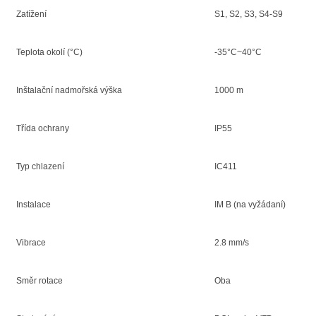
Zatížení
S1, S2, S3, S4-S9
Teplota okolí (°C)
-35°C~40°C
Inštalační nadmořská výška
1000 m
Třída ochrany
IP55
Typ chlazení
IC411
Instalace
IM B (na vyžádaní)
Vibrace
2.8 mm/s
Směr rotace
Oba