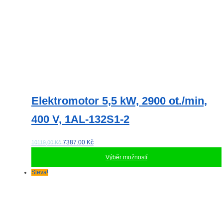
Elektromotor 5,5 kW, 2900 ot./min,
400 V, 1AL-132S1-2
7387.00
Kč
10119,00 Kč
Výběr možností
Tento
Sleva!
produkt
má
více
variant.
Možnosti