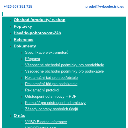
Skip
+420 607 351 715
prodej@vyboelectric.eu
to
content
Skip
Obchod /produkty/ e-shop
to
Poptávky
content
Havárie-pohotovost-24h
Reference
Dokumenty
Specifikace elektromotorů
Přeprava
Všeobecné obchodní podmínky pro spotřebitele
Všeobecné obchodní podmínky pro podnikatele
Reklamační řád pro spotřebitele
Reklamační řád pro podnikatele
Reklamační protokol
Odstoupení od smlouvy – PDF
Formulář pro odstoupení od smlouvy
Zásady ochrany osobních údajů
O nás
VYBO Electric informace