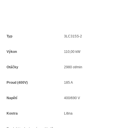
Typ
3LC315S-2
Výkon
110,00 kW
Otáčky
2980 ot/min
Proud (400V)
185 A
Napětí
400/690 V
Kostra
Litina