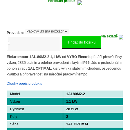
Perfektní produkt
Provedení
Na skladě
Elektromotor
Přidat do košíku
1,1
kW,
2835
Elektromotor 1AL-80M2-2 1,1 kW
od
VYBO Electric
přináší přesvědčivý
ot./min,
výkon, 2835 ot./min a odolné provedení s krytím
IP55
. Jde o profesionální
400
pohon z řady
1AL OPTIMAL
, který vyniká stabilním chodem, osvědčenou
V,
kvalitou a připraveností na náročné pracovní tempo.
1AL-
Dlouhý popis produktu
80M2-
2
Model
1AL80M2-2
množství
Výkon
1,1 kW
Rychlost
2835 ot.
Poly
2
Série
1AL OPTIMAL