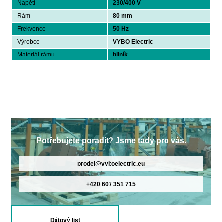
Napětí
230/400 V
Rám
80 mm
Frekvence
50 Hz
Výrobce
VYBO Electric
Materiál rámu
hliník
Potřebujete poradit? Jsme tady pro vás.
prodej@vyboelectric.eu
+420 607 351 715
Dátový list