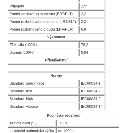
Připojení
△/Y
Poměr zvratového momentu (BDT/RLT)
2,2
Poměr rozběhového momentu (LRT/RLT):
2,3
Poměr rozběhového proudu (LRA/RLA):
6,9
Výkonnost
Efektivita (100%)
76,2
Účinník (100%)
0,84
Příslušenství
–
Normy
Standard: specifikace
IEC60034-1
Standard: test
IEC60034-2
Standard: hluk
IEC60034-9
Standard: vibrace
IEC60034-14
Podmínky prostředí
Teplota okolí (°C)
+65°C
Instalační nadmořská výška
do 1000 m