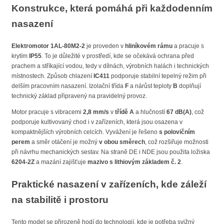
Konstrukce, která pomáhá při každodenním
nasazení
Elektromotor 1AL-80M2-2
je proveden v
hliníkovém rámu
a pracuje s
krytím
IP55
. To je důležité v prostředí, kde se očekává ochrana před
prachem a stříkající vodou, tedy v dílnách, výrobních halách i technických
místnostech. Způsob chlazení
IC411
podporuje stabilní tepelný režim při
delším pracovním nasazení. Izolační třída
F
a nárůst teploty
B
doplňují
technický základ připravený na pravidelný provoz.
Motor pracuje s vibracemi
2,8 mm/s
v
třídě A
a hlučností
67 dB(A)
, což
podporuje kultivovaný chod i v zařízeních, která jsou osazena v
kompaktnějších výrobních celcích. Vyvážení je řešeno
s polovičním
perem
a směr otáčení je možný
v obou směrech
, což rozšiřuje možnosti
při návrhu mechanických sestav. Na straně DE i NDE jsou použita ložiska
6204-2Z
a mazání zajišťuje
mazivo s lithiovým základem č. 2
.
Praktické nasazení v zařízeních, kde záleží
na stabilitě i prostoru
Tento model se přirozeně hodí do technologií, kde je potřeba svižný