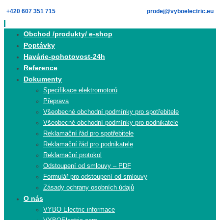
Skip
+420 607 351 715
prodej@vyboelectric.eu
to
content
Skip
Obchod /produkty/ e-shop
to
Poptávky
content
Havárie-pohotovost-24h
Reference
Dokumenty
Specifikace elektromotorů
Přeprava
Všeobecné obchodní podmínky pro spotřebitele
Všeobecné obchodní podmínky pro podnikatele
Reklamační řád pro spotřebitele
Reklamační řád pro podnikatele
Reklamační protokol
Odstoupení od smlouvy – PDF
Formulář pro odstoupení od smlouvy
Zásady ochrany osobních údajů
O nás
VYBO Electric informace