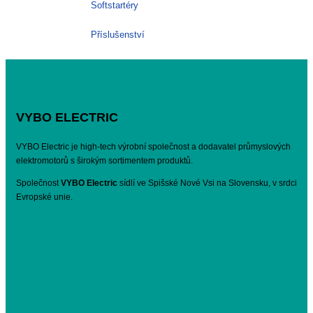
Softstartéry
Příslušenství
VYBO ELECTRIC
VYBO Electric je high-tech výrobní společnost a dodavatel průmyslových
elektromotorů s širokým sortimentem produktů.
Společnost
VYBO Electric
sídlí ve Spišské Nové Vsi na Slovensku, v srdci
Evropské unie.