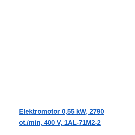
lze
vybrat
na
stránce
produktu
Elektromotor 0,55 kW, 2790
ot./min, 400 V, 1AL-71M2-2