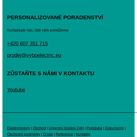
PERSONALIZOVANÉ PORADENSTVÍ
Kontaktujte nás, rádi vám pomůžeme.
+420 607 351 715
prodej@vyboelectric.eu
ZŮSTAŇTE S NÁMI V KONTAKTU
Youtube
Elektromotory
|
Obchod
|
Urgentní dodání-24H
|
Poptávka
|
Dokumenty
|
Obchodní podmínky
|
O nás
|
Reference
|
Kontakty