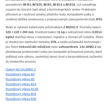
provedeních
IM B3, IM B35, IM B5, IM B14 a IM B34
, což usnadňuje
osazení do různých typů strojů a technologických sestav. Praktickým
přínosem je i možnost výměny předního krytu, kompatibilní patky a
zesílená skříňka svorkovnice s propracovaným zabezpečením krytu
IP55
.
Motor je vybaven kabelovými průchodkami
2-M20X1.5
. Rozměry balení
320 × 220 × 260 mm
, hmotnost balení
11 kg
a setrvačnost rotoru
0,0014
kg/m2
doplňují obraz o manipulaci, logistice a chování při rozběhu. Motor
je vhodný pro startování metodou
DOL
a podle požadavků technologie i
pro řízení
frekvenčním měničem
nebo
softstartérem
.
1AL-80M2-2
tak
představuje profesionální volbu pro kompaktní průmyslové pohony, které
potřebují více výkonu, spolehlivý denní chod a bezproblémové začlenění
do moderního provozu.
Datový list 1AL80M2-2
Rozměrový výkres B3
Rozměrový výkres B5
Rozměrový výkres B14
Rozměrový výkres B14B
Rozměrový výkres B34
Rozměrový výkres B35