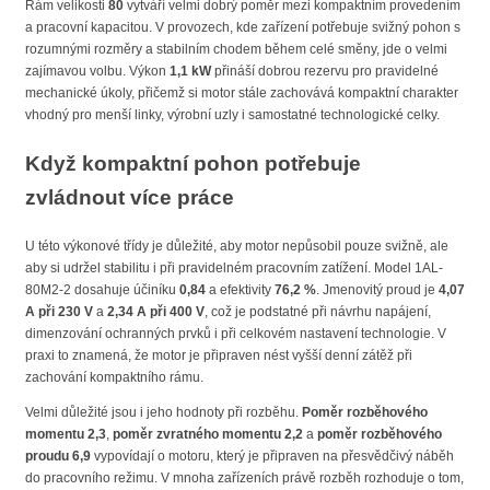
Rám velikosti
80
vytváří velmi dobrý poměr mezi kompaktním provedením
a pracovní kapacitou. V provozech, kde zařízení potřebuje svižný pohon s
rozumnými rozměry a stabilním chodem během celé směny, jde o velmi
zajímavou volbu. Výkon
1,1 kW
přináší dobrou rezervu pro pravidelné
mechanické úkoly, přičemž si motor stále zachovává kompaktní charakter
vhodný pro menší linky, výrobní uzly i samostatné technologické celky.
Když kompaktní pohon potřebuje
zvládnout více práce
U této výkonové třídy je důležité, aby motor nepůsobil pouze svižně, ale
aby si udržel stabilitu i při pravidelném pracovním zatížení. Model 1AL-
80M2-2 dosahuje účiníku
0,84
a efektivity
76,2 %
. Jmenovitý proud je
4,07
A při 230 V
a
2,34 A při 400 V
, což je podstatné při návrhu napájení,
dimenzování ochranných prvků i při celkovém nastavení technologie. V
praxi to znamená, že motor je připraven nést vyšší denní zátěž při
zachování kompaktního rámu.
Velmi důležité jsou i jeho hodnoty při rozběhu.
Poměr rozběhového
momentu 2,3
,
poměr zvratného momentu 2,2
a
poměr rozběhového
proudu 6,9
vypovídají o motoru, který je připraven na přesvědčivý náběh
do pracovního režimu. V mnoha zařízeních právě rozběh rozhoduje o tom,