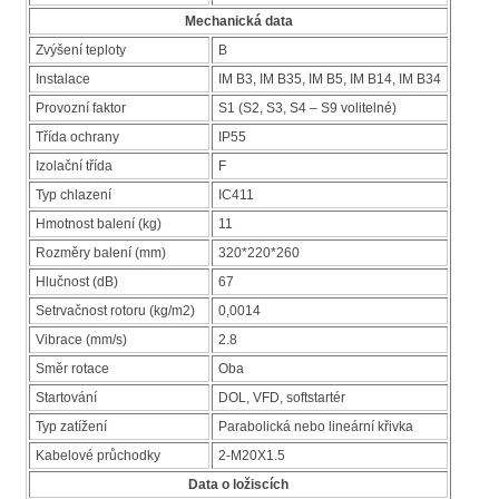
Mechanická data
Zvýšení teploty
B
Instalace
IM B3, IM B35, IM B5, IM B14, IM B34
Provozní faktor
S1 (S2, S3, S4 – S9 volitelné)
Třída ochrany
IP55
Izolační třída
F
Typ chlazení
IC411
Hmotnost balení (kg)
11
Rozměry balení (mm)
320*220*260
Hlučnost (dB)
67
Setrvačnost rotoru (kg/m2)
0,0014
Vibrace (mm/s)
2.8
Směr rotace
Oba
Startování
DOL, VFD, softstartér
Typ zatížení
Parabolická nebo lineární křivka
Kabelové průchodky
2-M20X1.5
Data o ložiscích