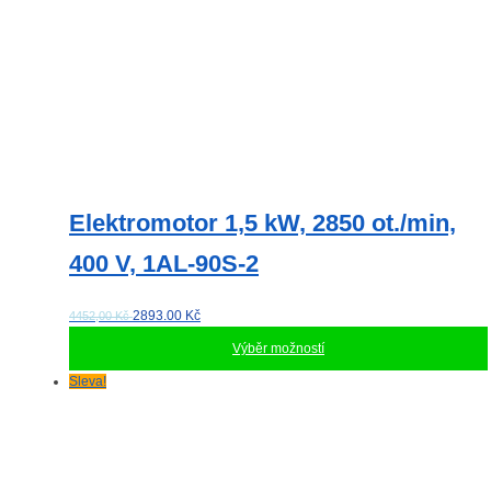
Elektromotor 1,5 kW, 2850 ot./min,
400 V, 1AL-90S-2
2893.00
Kč
4452,00 Kč
Výběr možností
Tento
Sleva!
produkt
má
více
variant.
Možnosti