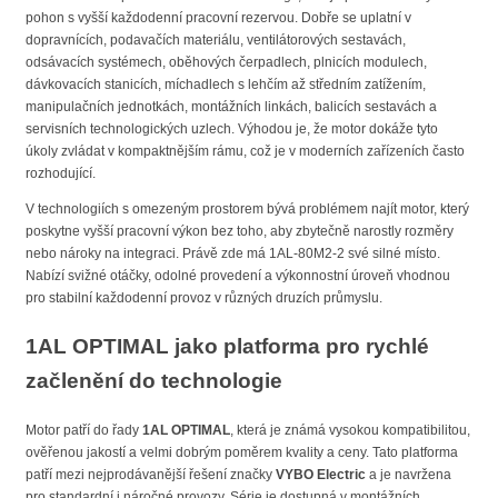
pohon s vyšší každodenní pracovní rezervou. Dobře se uplatní v
dopravnících, podavačích materiálu, ventilátorových sestavách,
odsávacích systémech, oběhových čerpadlech, plnicích modulech,
dávkovacích stanicích, míchadlech s lehčím až středním zatížením,
manipulačních jednotkách, montážních linkách, balicích sestavách a
servisních technologických uzlech. Výhodou je, že motor dokáže tyto
úkoly zvládat v kompaktnějším rámu, což je v moderních zařízeních často
rozhodující.
V technologiích s omezeným prostorem bývá problémem najít motor, který
poskytne vyšší pracovní výkon bez toho, aby zbytečně narostly rozměry
nebo nároky na integraci. Právě zde má 1AL-80M2-2 své silné místo.
Nabízí svižné otáčky, odolné provedení a výkonnostní úroveň vhodnou
pro stabilní každodenní provoz v různých druzích průmyslu.
1AL OPTIMAL jako platforma pro rychlé
začlenění do technologie
Motor patří do řady
1AL OPTIMAL
, která je známá vysokou kompatibilitou,
ověřenou jakostí a velmi dobrým poměrem kvality a ceny. Tato platforma
patří mezi nejprodávanější řešení značky
VYBO Electric
a je navržena
pro standardní i náročné provozy. Série je dostupná v montážních