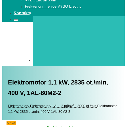
VYBOElectric.com
Frekvenční měniče VYBO Electric
Kontakty
Search
Search
for:
Elektromotor 1,1 kW, 2835 ot./min,
400 V, 1AL-80M2-2
Elektromotory
Elektromotory
Elektromotory 1AL - 2 pólové - 3000 ot./min.
Elektromotor
1,1 kW, 2835 ot./min, 400 V, 1AL-80M2-2
Sleva!