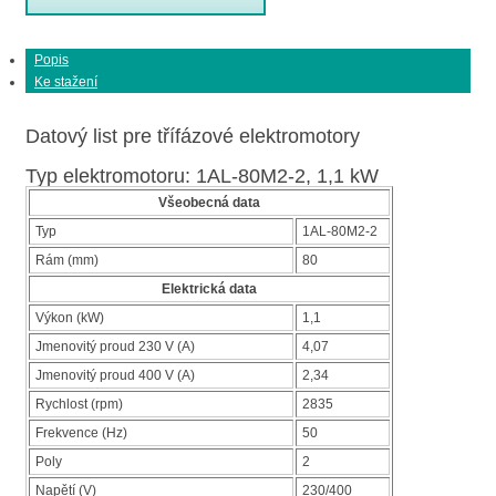
Popis
Ke stažení
Datový list pre třífázové elektromotory
Typ elektromotoru: 1AL-80M2-2, 1,1 kW
Všeobecná data
Typ
1AL-80M2-2
Rám (mm)
80
Elektrická data
Výkon (kW)
1,1
Jmenovitý proud 230 V (A)
4,07
Jmenovitý proud 400 V (A)
2,34
Rychlost (rpm)
2835
Frekvence (Hz)
50
Poly
2
Napětí (V)
230/400