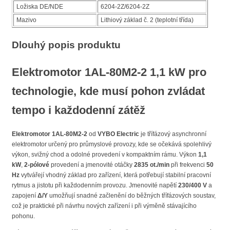
Ložiska DE/NDE
6204-2Z/6204-2Z
Mazivo
Lithiový základ č. 2 (teplotní třída)
Dlouhý popis produktu
Elektromotor 1AL-80M2-2 1,1 kW pro
technologie, kde musí pohon zvládat
tempo i každodenní zátěž
Elektromotor 1AL-80M2-2
od
VYBO Electric
je třífázový asynchronní
elektromotor určený pro průmyslové provozy, kde se očekává spolehlivý
výkon, svižný chod a odolné provedení v kompaktním rámu. Výkon
1,1
kW
,
2-pólové
provedení a jmenovité otáčky
2835 ot./min
při frekvenci
50
Hz
vytvářejí vhodný základ pro zařízení, která potřebují stabilní pracovní
rytmus a jistotu při každodenním provozu. Jmenovité napětí
230/400 V
a
zapojení
Δ/Y
umožňují snadné začlenění do běžných třífázových soustav,
což je praktické při návrhu nových zařízení i při výměně stávajícího
pohonu.