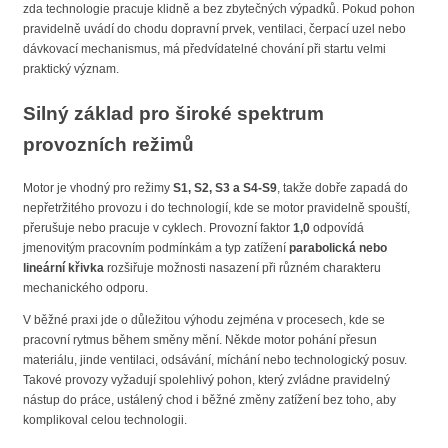
zda technologie pracuje klidně a bez zbytečných výpadků. Pokud pohon
pravidelně uvádí do chodu dopravní prvek, ventilaci, čerpací uzel nebo
dávkovací mechanismus, má předvídatelné chování při startu velmi
praktický význam.
Silný základ pro široké spektrum
provozních režimů
Motor je vhodný pro režimy
S1, S2, S3 a S4-S9
, takže dobře zapadá do
nepřetržitého provozu i do technologií, kde se motor pravidelně spouští,
přerušuje nebo pracuje v cyklech. Provozní faktor
1,0
odpovídá
jmenovitým pracovním podmínkám a typ zatížení
parabolická nebo
lineární křivka
rozšiřuje možnosti nasazení při různém charakteru
mechanického odporu.
V běžné praxi jde o důležitou výhodu zejména v procesech, kde se
pracovní rytmus během směny mění. Někde motor pohání přesun
materiálu, jinde ventilaci, odsávání, míchání nebo technologický posuv.
Takové provozy vyžadují spolehlivý pohon, který zvládne pravidelný
nástup do práce, ustálený chod i běžné změny zatížení bez toho, aby
komplikoval celou technologii.