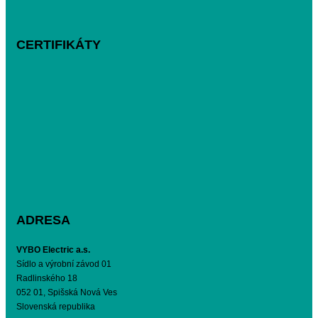
CERTIFIKÁTY
ADRESA
VYBO Electric a.s.
Sídlo a výrobní závod 01
Radlinského 18
052 01, Spišská Nová Ves
Slovenská republika