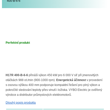
400-B-6-6
Perfektní produkt
H17R 400-B-6-6
přináší výkon 450 kW pro 6 000 V síť při jmenovitých
otáčkách 988 ot./min (900-1000 rpm).
Energetická účinnost
v provedení
s osovou výškou 400 mm podporuje kompaktní řešení pro plný výkon a
pokročilé sledování teploty přes vinutí i ložiska. VYBO Electric je ověřený
výrobce a distributor průmyslových elektromotorů.
Dlouhý popis produktu