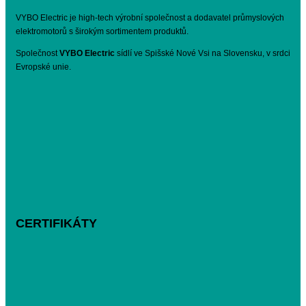
VYBO Electric je high-tech výrobní společnost a dodavatel průmyslových
elektromotorů s širokým sortimentem produktů.
Společnost
VYBO Electric
sídlí ve Spišské Nové Vsi na Slovensku, v srdci
Evropské unie.
CERTIFIKÁTY