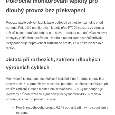
Pokročilé monitorování teploty pro
dlouhý provoz bez překvapení
Provozovatelé velkých fabrik často potřebují víc než jen samotný chod
pohonu. Pokročilé monitorování teploty přes PT100 senzory ve vinutí a
ložiscích zjednodušuje dohled nad stavem stroje a pomáhá včas zachytit
odchylky ještě před odstávkou. Doplňuje ho antikondenzační ohřívač,
který podporuje připravenost zařízení po prostojích a při kolísání okolní
teploty.
Jistota při rozbězích, zatížení i dlouhých
výrobních cyklech
Průmyslové technologie oceňují také izolační třídu F, nárůst teploty B a
efektivitu 95,7 %, protože tyto vlastnosti pomáhají udržet stabilní výkon při
delším zatížení. Rotor s momentem setrvačnosti 12,5 kg·m² podporuje
vyvážený průběh rozběhu a jmenovitý točivý moment 4350 Nm dává
pohonu rezervu pro procesní špičky.
Poměr rozběhového proudu 6,1 % pomáhá při návrhu spouštění a
ochrany.