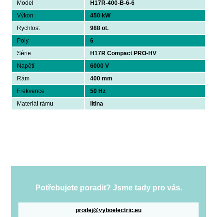
Model
H17R-400-B-6-6
Výkon
450 kW
Rychlost
988 ot.
Poly
6
Série
H17R Compact PRO-HV
Napětí
6000 V
Rám
400 mm
Frekvence
50 Hz
Materiál rámu
litina
Potřebujete poradit? Jsme tady pro vás.
prodej@vyboelectric.eu