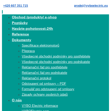
Skip
+420 607 351 715
prodej@vyboelectric.eu
to
content
Skip
Obchod /produkty/ e-shop
to
Poptávky
content
Havárie-pohotovost-24h
Reference
Dokumenty
Specifikace elektromotorů
Přeprava
Všeobecné obchodní podmínky pro spotřebitele
Všeobecné obchodní podmínky pro podnikatele
Reklamační řád pro spotřebitele
Reklamační řád pro podnikatele
Reklamační protokol
Odstoupení od smlouvy – PDF
Formulář pro odstoupení od smlouvy
Zásady ochrany osobních údajů
O nás
VYBO Electric informace