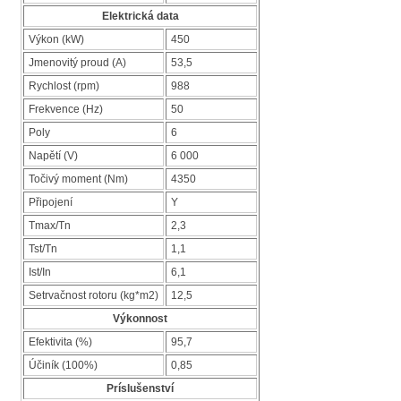
Elektrická data
Výkon (kW)
450
Jmenovitý proud (A)
53,5
Rychlost (rpm)
988
Frekvence (Hz)
50
Poly
6
Napětí (V)
6 000
Točivý moment (Nm)
4350
Připojení
Y
Tmax/Tn
2,3
Tst/Tn
1,1
Ist/In
6,1
Setrvačnost rotoru (kg*m2)
12,5
Výkonnost
Efektivita (%)
95,7
Účiník (100%)
0,85
Príslušenství