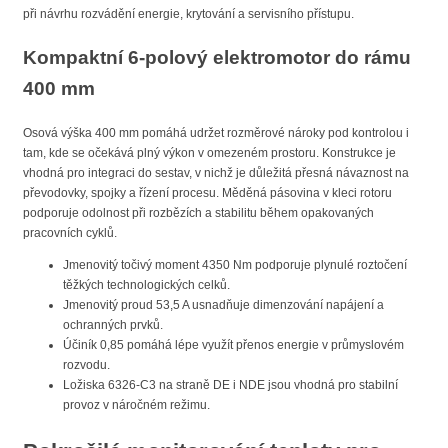
při návrhu rozvádění energie, krytování a servisního přístupu.
Kompaktní 6-polový elektromotor do rámu
400 mm
Osová výška 400 mm pomáhá udržet rozměrové nároky pod kontrolou i
tam, kde se očekává plný výkon v omezeném prostoru. Konstrukce je
vhodná pro integraci do sestav, v nichž je důležitá přesná návaznost na
převodovky, spojky a řízení procesu. Měděná pásovina v kleci rotoru
podporuje odolnost při rozbězích a stabilitu během opakovaných
pracovních cyklů.
Jmenovitý točivý moment 4350 Nm podporuje plynulé roztočení
těžkých technologických celků.
Jmenovitý proud 53,5 A usnadňuje dimenzování napájení a
ochranných prvků.
Účiník 0,85 pomáhá lépe využít přenos energie v průmyslovém
rozvodu.
Ložiska 6326-C3 na straně DE i NDE jsou vhodná pro stabilní
provoz v náročném režimu.