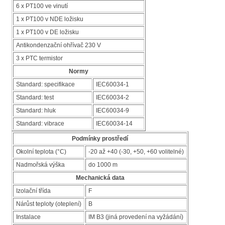
6 x PT100 ve vinutí
1 x PT100 v NDE ložisku
1 x PT100 v DE ložisku
Antikondenzační ohřívač 230 V
3 x PTC termistor
Normy
Standard: specifikace
IEC60034-1
Standard: test
IEC60034-2
Standard: hluk
IEC60034-9
Standard: vibrace
IEC60034-14
Podmínky prostředí
Okolní teplota (°C)
-20 až +40 (-30, +50, +60 volitelné)
Nadmořská výška
do 1000 m
Mechanická data
Izolační třída
F
Nárůst teploty (oteplení)
B
Instalace
IM B3 (jiná provedení na vyžádání)