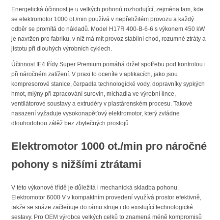
Energetická účinnost je u velkých pohonů rozhodující, zejména tam, kde
se elektromotor 1000 ot./min používá v nepřetržitém provozu a každý
odběr se promítá do nákladů. Model H17R 400-B-6-6 s výkonem 450 kW
je navržen pro fabriku, v níž má mít provoz stabilní chod, rozumné ztráty a
jistotu při dlouhých výrobních cyklech.
Účinnost IE4 třídy Super Premium pomáhá držet spotřebu pod kontrolou i
při náročném zatížení. V praxi to oceníte v aplikacích, jako jsou
kompresorové stanice, čerpadla technologické vody, dopravníky sypkých
hmot, mlýny při zpracování surovin, míchadla ve výrobní lince,
ventilátorové soustavy a extrudéry v plastárenském procesu. Takové
nasazení vyžaduje vysokonapěťový elektromotor, který zvládne
dlouhodobou zátěž bez zbytečných prostojů.
Elektromotor 1000 ot./min pro náročné
pohony s nižšími ztrátami
V této výkonové třídě je důležitá i mechanická skladba pohonu.
Elektromotor 6000 V v kompaktním provedení využívá prostor efektivně,
takže se snáze začleňuje do rámu stroje i do existující technologické
sestavy. Pro OEM výrobce velkých celků to znamená méně kompromisů