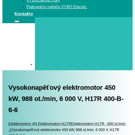
VYBOElectric.com
Frekvenční měniče VYBO Electric
Kontakty
Search
Search
for:
Vysokonapěťový elektromotor 450
kW, 988 ot./min, 6 000 V, H17R 400-B-
6-6
Elektromotory
Elektromotory
VN Elektromotory H17R
Elektromotory H17R - 900 ot./min.
-1
Vysokonapěťový elektromotor 450 kW, 988 ot./min, 6 000 V, H17R