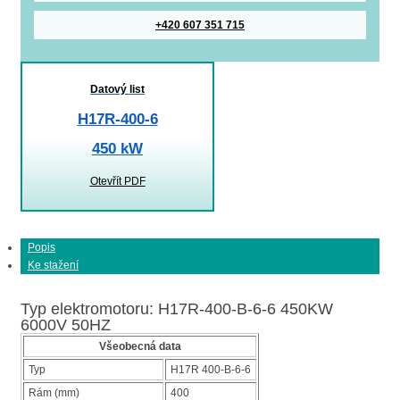
+420 607 351 715
Datový list
H17R-400-6
450 kW
Otevřít PDF
Popis
Ke stažení
Typ elektromotoru: H17R-400-B-6-6 450KW
6000V 50HZ
Všeobecná data
Typ
H17R 400-B-6-6
Rám (mm)
400