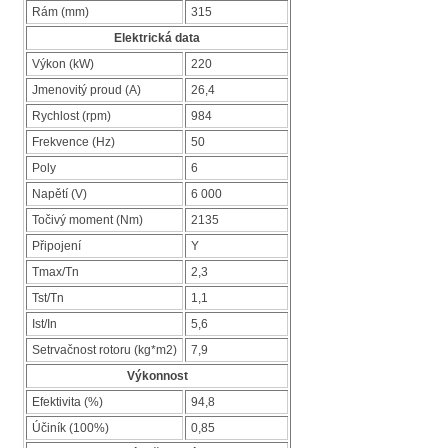
Rám (mm)
315
Elektrická data
Výkon (kW)
220
Jmenovitý proud (A)
26,4
Rychlost (rpm)
984
Frekvence (Hz)
50
Poly
6
Napětí (V)
6 000
Točivý moment (Nm)
2135
Připojení
Y
Tmax/Tn
2,3
Tst/Tn
1,1
Ist/In
5,6
Setrvačnost rotoru (kg*m2)
7,9
Výkonnost
Efektivita (%)
94,8
Účiník (100%)
0,85