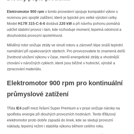
Elektromotor 900 rpm
v tomto provedení spojuje kompaktní výkon s
rezervou pro spojité zatížení, které je typické pro velké výrobní celky.
Model
H17R 315-C-6-6
dodává
220 kW
a při návrhu pohonu pomáhá
udržet stabilní provoz i tam, kde rozhoduje moment, tepelná odolnost a
dlouhodobá provozní spolehlivost.
Měděný rotor snižuje ztráty ve vinutí rotoru a zároveň lépe snáší teplotní
namáhání při opakovaných startech. Pro provozovatele to znamená delší
životnost uložení výkonu v čase, menší energetické ztráty a vhodnější
chování v náročných cyklech, které jsou běžné v hutnictví, výrobě a
zpracování materiálu.
Elektromotor 900 rpm
pro kontinuální
průmyslové zatížení
Třída
IE4
patří mezi řešení Super Premium a v praxi snižuje nároky na
spotřebu energie při dlouhých provozních hodinách. Tento třífázový
elektromotor proto dobře zapadá do linek, kde se sledují provozní
náklady, tepelný režim i stabilita výkonu během celého roku.