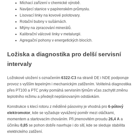
Míchací zařízení v chemické výrobě.
Navíjecí stanice v papírenském průmyslu.
Lisovací linky na kovové polotovary.
Rotační bubny v sušárnách.
Mlýny na zpracování minerálů.
Kalibrační válcové linky v metalurgii.
Agregační pohony v energetických blocích.
Ložiska a diagnostika pro delší servisní
intervaly
Ložiskové uložení s označením
6322-C3
na straně DE i NDE podporuje
provoz s vyšším tepelným i mechanickým zatížením. Volitelná diagnostika
přes PT100 a PTC prvky pomáhá servisním týmům včas zachytit změnu
teplotního režimu a předejít neplánovaným odstávkám.
Konstrukce s klecí rotoru z měděné pásoviny je vhodná pro
6-pólový
elektromotor
, kde se vyžaduje vyvážený poměr mezi otáčkami,
momentem a startovacím chováním. Při jmenovitém proudu
26,4 A
a
účiníku
0,85
se pohon dobře navrhuje i do sítí, kde se sleduje stabilita
elektrického zatížení.