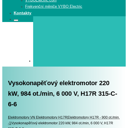
VYBOElectric.com
Frekvenční měniče VYBO Electric
Kontakty
Search
Search
for:
Vysokonapěťový elektromotor 220
kW, 984 ot./min, 6 000 V, H17R 315-C-
6-6
Elektromotory
Elektromotory
VN Elektromotory H17R
Elektromotory H17R - 900 ot./min.
-1
Vysokonapěťový elektromotor 220 kW, 984 ot./min, 6 000 V, H17R