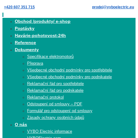
Skip
+420 607 351 715
prodej@vyboelectric.eu
to
content
Skip
Obchod /produkty/ e-shop
to
Poptávky
content
Havárie-pohotovost-24h
Reference
Dokumenty
Specifikace elektromotorů
Přeprava
Všeobecné obchodní podmínky pro spotřebitele
Všeobecné obchodní podmínky pro podnikatele
Reklamační řád pro spotřebitele
Reklamační řád pro podnikatele
Reklamační protokol
Odstoupení od smlouvy – PDF
Formulář pro odstoupení od smlouvy
Zásady ochrany osobních údajů
O nás
VYBO Electric informace