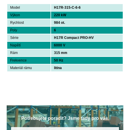
Model
H17R-315-C-6-6
Výkon
220 kW
Rychlost
984 ot.
Poly
6
Série
H17R Compact PRO-HV
Napětí
6000 V
Rám
315 mm
Frekvence
50 Hz
Materiál rámu
litina
Potřebujete poradit? Jsme tady pro vás.