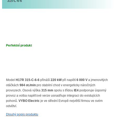
315-C-6-6
Perfektní produkt
Model
H17R 315-C-6-6
přináší
220 kW
při napětí
6 000 V
a jmenovitých
otáčkách
984 ot./min
pro stabilní chod v energeticky náročných
provozech. Osová výška
315 mm
spolu s třídou
IE4
podporuje úsporný
provoz a volba napěťové verze usnadňuje integraci do existujících
pohonů.
VYBO Electric
je ve střední Evropě největší firmou ve svém
odvětví.
Dlouhý popis produktu