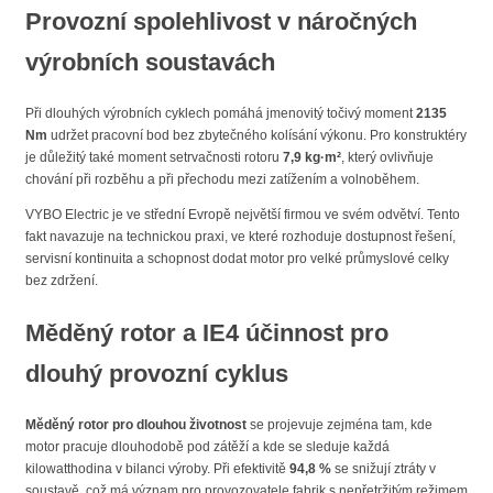
Provozní spolehlivost v náročných
výrobních soustavách
Při dlouhých výrobních cyklech pomáhá jmenovitý točivý moment
2135
Nm
udržet pracovní bod bez zbytečného kolísání výkonu. Pro konstruktéry
je důležitý také moment setrvačnosti rotoru
7,9 kg·m²
, který ovlivňuje
chování při rozběhu a při přechodu mezi zatížením a volnoběhem.
VYBO Electric je ve střední Evropě největší firmou ve svém odvětví. Tento
fakt navazuje na technickou praxi, ve které rozhoduje dostupnost řešení,
servisní kontinuita a schopnost dodat motor pro velké průmyslové celky
bez zdržení.
Měděný rotor a IE4 účinnost pro
dlouhý provozní cyklus
Měděný rotor pro dlouhou životnost
se projevuje zejména tam, kde
motor pracuje dlouhodobě pod zátěží a kde se sleduje každá
kilowatthodina v bilanci výroby. Při efektivitě
94,8 %
se snižují ztráty v
soustavě, což má význam pro provozovatele fabrik s nepřetržitým režimem