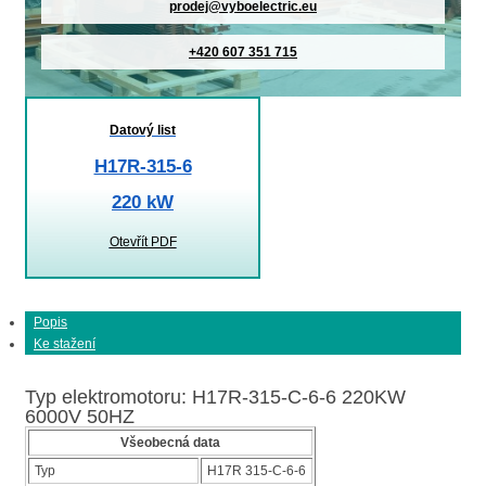
prodej@vyboelectric.eu
+420 607 351 715
Datový list
H17R-315-6
220 kW
Otevřít PDF
Popis
Ke stažení
Typ elektromotoru: H17R-315-C-6-6 220KW
6000V 50HZ
Všeobecná data
Typ
H17R 315-C-6-6