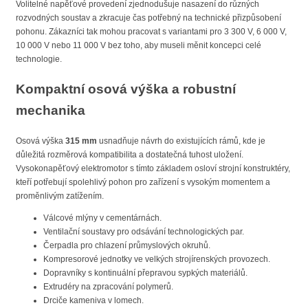
Volitelné napěťové provedení zjednodušuje nasazení do různých
rozvodných soustav a zkracuje čas potřebný na technické přizpůsobení
pohonu. Zákazníci tak mohou pracovat s variantami pro 3 300 V, 6 000 V,
10 000 V nebo 11 000 V bez toho, aby museli měnit koncepci celé
technologie.
Kompaktní osová výška a robustní
mechanika
Osová výška
315 mm
usnadňuje návrh do existujících rámů, kde je
důležitá rozměrová kompatibilita a dostatečná tuhost uložení.
Vysokonapěťový elektromotor s tímto základem osloví strojní konstruktéry,
kteří potřebují spolehlivý pohon pro zařízení s vysokým momentem a
proměnlivým zatížením.
Válcové mlýny v cementárnách.
Ventilační soustavy pro odsávání technologických par.
Čerpadla pro chlazení průmyslových okruhů.
Kompresorové jednotky ve velkých strojírenských provozech.
Dopravníky s kontinuální přepravou sypkých materiálů.
Extrudéry na zpracování polymerů.
Drciče kameniva v lomech.