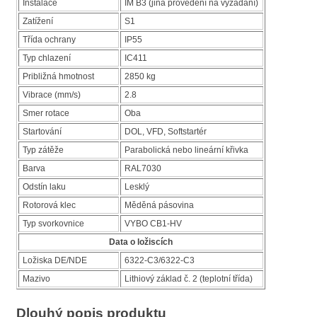
Instalace
IM B3 (jiná provedení na vyžádání)
Zatížení
S1
Třída ochrany
IP55
Typ chlazení
IC411
Približná hmotnost
2850 kg
Vibrace (mm/s)
2.8
Smer rotace
Oba
Startování
DOL, VFD, Softstartér
Typ zátěže
Parabolická nebo lineární křivka
Barva
RAL7030
Odstín laku
Lesklý
Rotorová klec
Měděná pásovina
Typ svorkovnice
VYBO CB1-HV
Data o ložiscích
Ložiska DE/NDE
6322-C3/6322-C3
Mazivo
Lithiový základ č. 2 (teplotní třída)
Dlouhý popis produktu