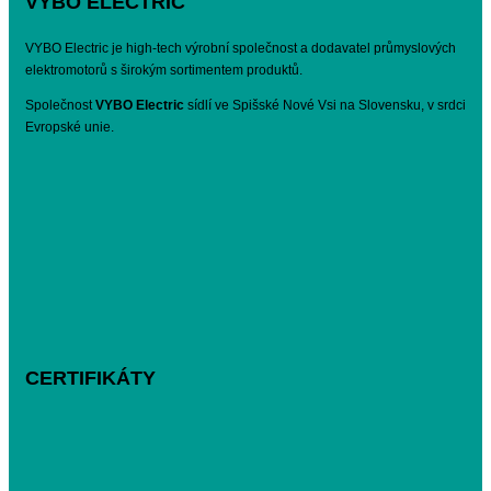
VYBO ELECTRIC
VYBO Electric je high-tech výrobní společnost a dodavatel průmyslových
elektromotorů s širokým sortimentem produktů.
Společnost
VYBO Electric
sídlí ve Spišské Nové Vsi na Slovensku, v srdci
Evropské unie.
CERTIFIKÁTY