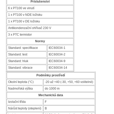
Príslušenství
6 x PT100 ve vinutí
1 x PT100 v NDE ložisku
1 x PT100 v DE ložisku
Antikondenzační ohřívač 230 V
3 x PTC termistor
Normy
Standard: specifikace
IEC60034-1
Standard: test
IEC60034-2
Standard: hluk
IEC60034-9
Standard: vibrace
IEC60034-14
Podmínky prostředí
Okolní teplota (°C)
-20 až +40 (-30, +50, +60 volitelné)
Nadmořská výška
do 1000 m
Mechanická data
Izolační třída
F
Nárůst teploty (oteplení)
B