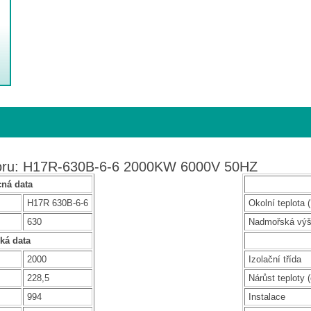
toru: H17R-630B-6-6 2000KW 6000V 50HZ
ná data
H17R 630B-6-6
Okolní teplota (
630
Nadmořská vý
cká data
2000
Izolační třída
228,5
Nárůst teploty (
994
Instalace