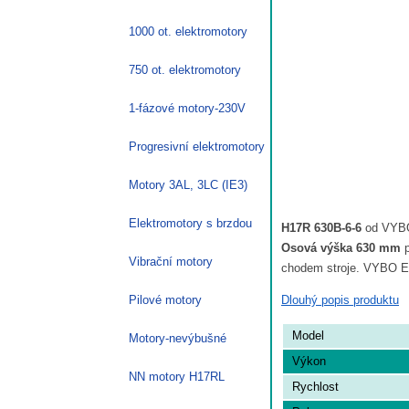
1000 ot. elektromotory
750 ot. elektromotory
1-fázové motory-230V
Progresivní elektromotory
Motory 3AL, 3LC (IE3)
Elektromotory s brzdou
H17R 630B-6-6
od VYBO 
Osová výška 630 mm
p
Vibrační motory
chodem stroje. VYBO Ele
Dlouhý popis produktu
Pilové motory
Model
Motory-nevýbušné
Výkon
NN motory H17RL
Rychlost