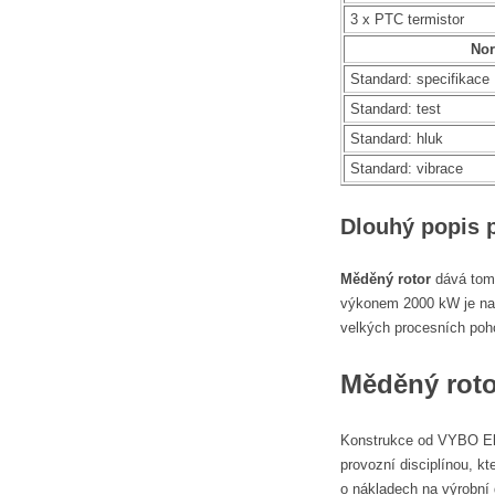
3 x PTC termistor
No
Standard: specifikace
Standard: test
Standard: hluk
Standard: vibrace
Dlouhý popis 
Měděný rotor
dává tomu
výkonem 2000 kW je na
velkých procesních poho
Měděný rot
Konstrukce od VYBO Elec
provozní disciplínou, k
o nákladech na výrobní