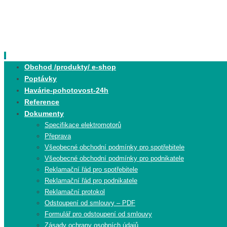
Skip
to
content
Skip
Obchod /produkty/ e-shop
to
Poptávky
content
Havárie-pohotovost-24h
Reference
Dokumenty
Specifikace elektromotorů
Přeprava
Všeobecné obchodní podmínky pro spotřebitele
Všeobecné obchodní podmínky pro podnikatele
Reklamační řád pro spotřebitele
Reklamační řád pro podnikatele
Reklamační protokol
Odstoupení od smlouvy – PDF
Formulář pro odstoupení od smlouvy
Zásady ochrany osobních údajů