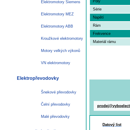
Poly
Elektromotory Siemens
Série
Elektromotory MEZ
Napětí
Rám
Elektromotory ABB
Frekvence
Kroužkové elektromotory
Materiál rámu
Motory velkých výkonů
VN elektromotory
Elektropřevodovky
Šnekové převodovky
Čelní převodovky
prodej@vyboelect
Malé převodovky
Datový list