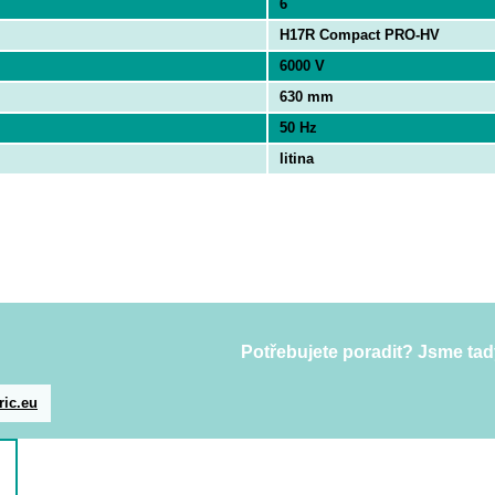
6
H17R Compact PRO-HV
6000 V
630 mm
50 Hz
litina
Potřebujete poradit? Jsme tad
ric.eu