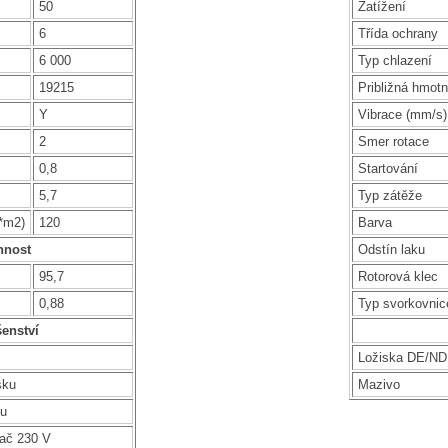
50
Zatížení
6
Třída ochrany
6 000
Typ chlazení
19215
Približná hmotn
Y
Vibrace (mm/s)
2
Smer rotace
0,8
Startování
5,7
Typ zátěže
g*m2)
120
Barva
nnost
Odstín laku
95,7
Rotorová klec
0,88
Typ svorkovnic
šenství
Ložiska DE/N
sku
Mazivo
ku
vač 230 V