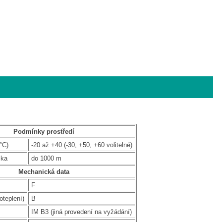
Podmínky prostředí
°C)
-20 až +40 (-30, +50, +60 volitelné)
ška
do 1000 m
Mechanická data
F
oteplení)
B
IM B3 (jiná provedení na vyžádání)