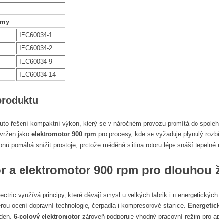
rmy
IEC60034-1
IEC60034-2
IEC60034-9
IEC60034-14
produktu
to řešení kompaktní výkon, který se v náročném provozu promítá do spolehl
vržen jako
elektromotor 900 rpm
pro procesy, kde se vyžaduje plynulý rozbě
nů pomáhá snížit prostoje, protože měděná slitina rotoru lépe snáší tepelné 
or a
elektromotor 900 rpm
pro dlouhou ž
tric využívá principy, které dávají smysl u velkých fabrik i u energetickýc
terou ocení dopravní technologie, čerpadla i kompresorové stanice.
Energetick
 den.
6-polový elektromotor
zároveň podporuje vhodný pracovní režim pro 