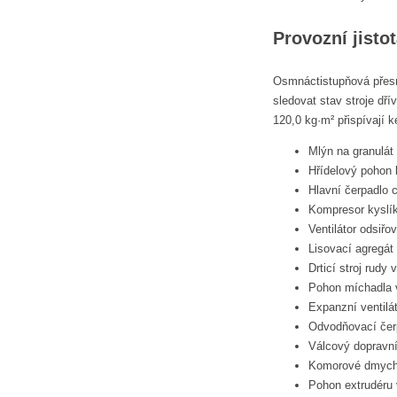
Provozní jisto
Osmnáctistupňová přesno
sledovat stav stroje dř
120,0 kg·m² přispívají ke
Mlýn na granulát
Hřídelový pohon
Hlavní čerpadlo c
Kompresor kyslík
Ventilátor odsiřo
Lisovací agregát 
Drticí stroj rudy 
Pohon míchadla 
Expanzní ventilát
Odvodňovací čerp
Válcový dopravní
Komorové dmycha
Pohon extrudéru