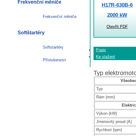
Frekvenční měniče
H17R-630B-6
2000 kW
Frekvenční měniče
Otevřít PDF
Softštartéry
Softstartéry
Popis
Ke stažení
Příslušenství
Typ elektromo
Všeobec
Typ
Rám (mm)
Elektri
Výkon (kW)
Jmenovitý proud (A)
Rychlost (rpm)