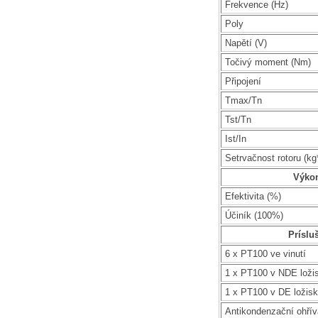
Frekvence (Hz)
Poly
Napětí (V)
Točivý moment (Nm)
Připojení
Tmax/Tn
Tst/Tn
Ist/In
Setrvačnost rotoru (k
Výko
Efektivita (%)
Účiník (100%)
Príslu
6 x PT100 ve vinutí
1 x PT100 v NDE loži
1 x PT100 v DE ložis
Antikondenzační ohří