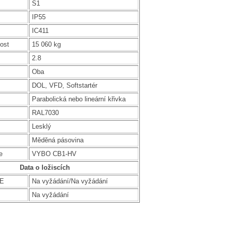
S1
IP55
IC411
ost
15 060 kg
2.8
Oba
DOL, VFD, Softstartér
Parabolická nebo lineární křivka
RAL7030
Lesklý
Měděná pásovina
e
VYBO CB1-HV
Data o ložiscích
DE
Na vyžádání/Na vyžádání
Na vyžádání