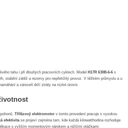
ivého tahu i při dlouhých pracovních cyklech. Model
H17R 630B-6-6
s
h, stabilní zátěž a rezervy pro nepřetržitý provoz. V těžkém průmyslu a u
namáhání a zároveň drží ztráty na nízké úrovni.
ivotnost
h pohonů.
Třífázový elektromotor
v tomto provedení pracuje s vysokou
á efektivita
se projeví zejména tam, kde každá kilowatthodina rozhoduje
aplikace s vyšším momentovým nárokem a nižšími otáčkami.