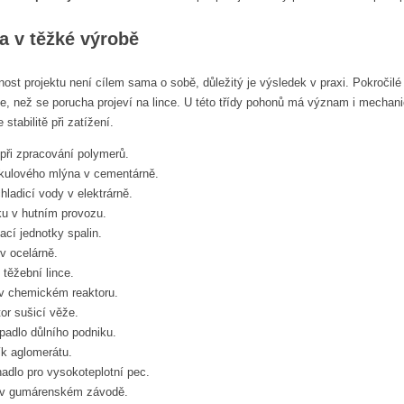
ta v těžké výrobě
st projektu není cílem sama o sobě, důležitý je výsledek v praxi. Pokročilé
íve, než se porucha projeví na lince. U této třídy pohonů má význam i mecha
 stabilitě při zatížení.
 při zpracování polymerů.
 kulového mlýna v cementárně.
hladicí vody v elektrárně.
u v hutním provozu.
vací jednotky spalin.
v ocelárně.
v těžební lince.
v chemickém reaktoru.
or sušicí věže.
adlo důlního podniku.
k aglomerátu.
dlo pro vysokoteplotní pec.
 v gumárenském závodě.