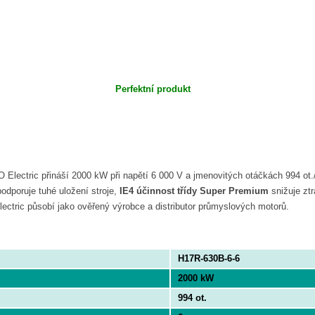
Perfektní produkt
Electric přináší 2000 kW při napětí 6 000 V a jmenovitých otáčkách 994 ot.
odporuje tuhé uložení stroje,
IE4 účinnost třídy Super Premium
snižuje zt
ctric působí jako ověřený výrobce a distributor průmyslových motorů.
H17R-630B-6-6
2000 kW
994 ot.