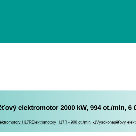
ový elektromotor 2000 kW, 994 ot./min, 6 
romotory
ektromotory H17R
Elektromotory H17R - 900 ot./min. -1
Vysokonapěťový elektr