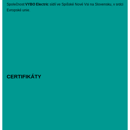
Společnost
VYBO Electric
sídlí ve Spišské Nové Vsi na Slovensku, v srdci
Evropské unie.
CERTIFIKÁTY