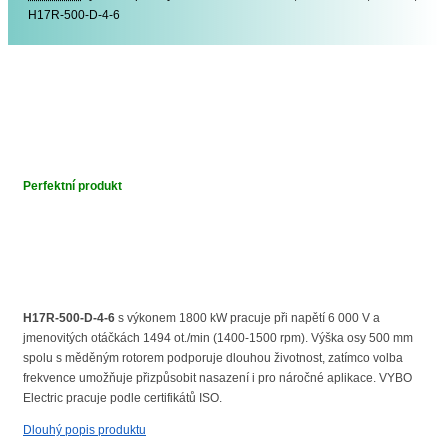
H17R-500-D-4-6
Perfektní produkt
H17R-500-D-4-6
s výkonem 1800 kW pracuje při napětí 6 000 V a
jmenovitých otáčkách 1494 ot./min (1400-1500 rpm). Výška osy 500 mm
spolu s měděným rotorem podporuje dlouhou životnost, zatímco volba
frekvence umožňuje přizpůsobit nasazení i pro náročné aplikace. VYBO
Electric pracuje podle certifikátů ISO.
Dlouhý popis produktu