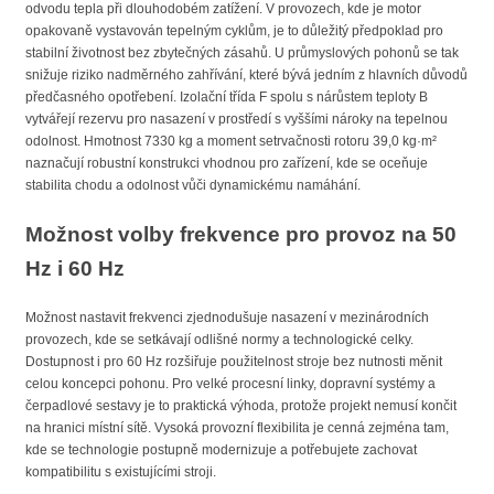
odvodu tepla při dlouhodobém zatížení. V provozech, kde je motor
opakovaně vystavován tepelným cyklům, je to důležitý předpoklad pro
stabilní životnost bez zbytečných zásahů. U průmyslových pohonů se tak
snižuje riziko nadměrného zahřívání, které bývá jedním z hlavních důvodů
předčasného opotřebení. Izolační třída F spolu s nárůstem teploty B
vytvářejí rezervu pro nasazení v prostředí s vyššími nároky na tepelnou
odolnost. Hmotnost 7330 kg a moment setrvačnosti rotoru 39,0 kg·m²
naznačují robustní konstrukci vhodnou pro zařízení, kde se oceňuje
stabilita chodu a odolnost vůči dynamickému namáhání.
Možnost volby frekvence pro provoz na 50
Hz i 60 Hz
Možnost nastavit frekvenci zjednodušuje nasazení v mezinárodních
provozech, kde se setkávají odlišné normy a technologické celky.
Dostupnost i pro 60 Hz rozšiřuje použitelnost stroje bez nutnosti měnit
celou koncepci pohonu. Pro velké procesní linky, dopravní systémy a
čerpadlové sestavy je to praktická výhoda, protože projekt nemusí končit
na hranici místní sítě. Vysoká provozní flexibilita je cenná zejména tam,
kde se technologie postupně modernizuje a potřebujete zachovat
kompatibilitu s existujícími stroji.