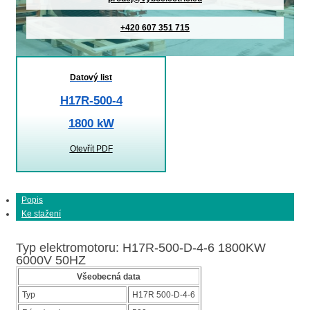
+420 607 351 715
Datový list
H17R-500-4
1800 kW
Otevřít PDF
Popis
Ke stažení
Typ elektromotoru: H17R-500-D-4-6 1800KW
6000V 50HZ
Všeobecná data
Typ
H17R 500-D-4-6