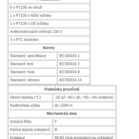
6 x PT100 ve vinutí
1 x PT100 v NDE ložisku
1 x PT100 v DE ložisku
Antikondenzační ohřívač 230 V
3 x PTC termistor
Normy
Standard: specifikace
IEC60034-1
Standard: test
IEC60034-2
Standard: hluk
IEC60034-9
Standard: vibrace
IEC60034-14
Podmínky prostředí
Okolní teplota (°C)
-20 až +40 (-30, +50, +60 volitelné)
Nadmořská výška
do 1000 m
Mechanická data
Izolační třída
F
Nárůst teploty (oteplení)
B
Instalace
IM B3 (jiná provedení na vyžádání)