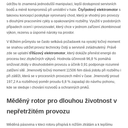
údržbu to znamená jednodušší manipulaci, lepší dostupnost servisních
bodů a méně kompromisů při umístění v hale.
Čtyřpolový elektromotor
s
takovou koncepcí poskytuje vyrovnaný chod, který je vhodný pro provozy
s dlouhými pracovními cykly a opakovanými rozběhy. Využití v podobných
případech ocení i provozovatel, který chce v jednom zařízení zkombinovat
výkon, rezervu a úsporné nároky na prostor.
V těžkém průmyslu se často setkává požadavek na vysoký točivý moment
se snahou udržet provoz technicky čistý a servisně zvládnutelný. Právě
zde se uplatní
třífázový elektromotor
, který dokáže přenést energii do
procesu bez zbytečných výkyvů. Hodnota účinnosti 96,8 % pomáhá
snižovat ztráty v dlouhodobém provozu a účiník 0,91 podporuje rozumné
zatížení sítě. Jmenovitý točivý moment 11506 Nm dává jistotu při rozběhu i
při zátěži, která se v procesních provozech mění v čase. Jmenovitý proud
197,2 A a rozběhový poměr proudu 6,8 % zapadají do návrhu pohonu,
kde se sleduje i chování rozvodů a ochranných prvků.
Měděný rotor pro dlouhou životnost v
nepřetržitém provozu
Měděná pásovina v kleci rotoru přispívá k nižším ztrátám a k lepšímu