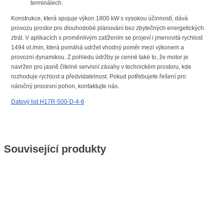
terminálech.
Konstrukce, která spojuje výkon 1800 kW s vysokou účinností, dává
provozu prostor pro dlouhodobé plánování bez zbytečných energetických
ztrát. V aplikacích s proměnlivým zatížením se projeví i jmenovitá rychlost
1494 ot./min, která pomáhá udržet vhodný poměr mezi výkonem a
provozní dynamikou. Z pohledu údržby je cenné také to, že motor je
navržen pro jasně čitelné servisní zásahy v technickém prostoru, kde
rozhoduje rychlost a předvídatelnost. Pokud potřebujete řešení pro
náročný procesní pohon, kontaktujte nás.
Datový list H17R-500-D-4-6
Související produkty