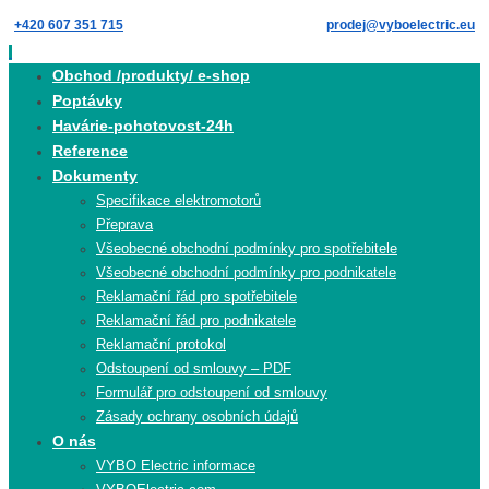
Skip
+420 607 351 715
prodej@vyboelectric.eu
to
content
Skip
Obchod /produkty/ e-shop
to
Poptávky
content
Havárie-pohotovost-24h
Reference
Dokumenty
Specifikace elektromotorů
Přeprava
Všeobecné obchodní podmínky pro spotřebitele
Všeobecné obchodní podmínky pro podnikatele
Reklamační řád pro spotřebitele
Reklamační řád pro podnikatele
Reklamační protokol
Odstoupení od smlouvy – PDF
Formulář pro odstoupení od smlouvy
Zásady ochrany osobních údajů
O nás
VYBO Electric informace