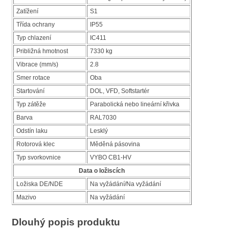
Zatížení
S1
Třída ochrany
IP55
Typ chlazení
IC411
Približná hmotnost
7330 kg
Vibrace (mm/s)
2.8
Smer rotace
Oba
Startování
DOL, VFD, Softstartér
Typ zátěže
Parabolická nebo lineární křivka
Barva
RAL7030
Odstín laku
Lesklý
Rotorová klec
Měděná pásovina
Typ svorkovnice
VYBO CB1-HV
Data o ložiscích
Ložiska DE/NDE
Na vyžádání/Na vyžádání
Mazivo
Na vyžádání
Dlouhý popis produktu