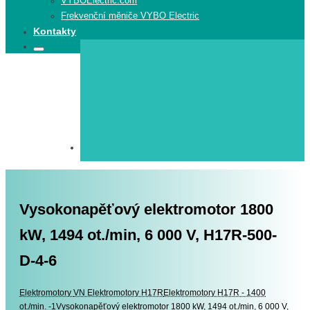
VYBOElectric.com
Frekvenční měniče VYBO Electric
Kontakty
Search
Search
for:
Vysokonapěťový elektromotor 1800
kW, 1494 ot./min, 6 000 V, H17R-500-
D-4-6
Elektromotory
Elektromotory
VN Elektromotory H17R
Elektromotory H17R - 1400
ot./min. -1
Vysokonapěťový elektromotor 1800 kW, 1494 ot./min, 6 000 V,