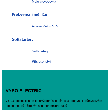
Malé převodovky
Frekvenční měniče
Frekvenční měniče
Softštartéry
Softstartéry
Příslušenství
VYBO ELECTRIC
VYBO Electric je high-tech výrobní společnost a dodavatel průmyslových
elektromotorů s širokým sortimentem produktů.