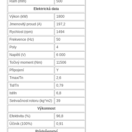
Rám (mm)
500
Elektrická data
Výkon (kW)
1800
Jmenovitý proud (A)
197,2
Rychlost (rpm)
1494
Frekvence (Hz)
50
Poly
4
Napětí (V)
6 000
Točivý moment (Nm)
11506
Připojení
Y
Tmax/Tn
2,6
Tst/Tn
0,79
Ist/In
6,8
Setrvačnost rotoru (kg*m2)
39
Výkonnost
Efektivita (%)
96,8
Účiník (100%)
0,91
Príslušenství