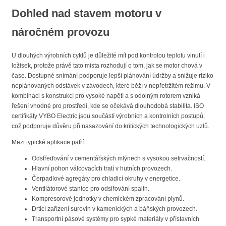
Dohled nad stavem motoru v
náročném provozu
U dlouhých výrobních cyklů je důležité mít pod kontrolou teplotu vinutí i
ložisek, protože právě tato místa rozhodují o tom, jak se motor chová v
čase. Dostupné snímání podporuje lepší plánování údržby a snižuje riziko
neplánovaných odstávek v závodech, které běží v nepřetržitém režimu. V
kombinaci s konstrukcí pro vysoké napětí a s odolným rotorem vzniká
řešení vhodné pro prostředí, kde se očekává dlouhodobá stabilita. ISO
certifikáty VYBO Electric jsou součástí výrobních a kontrolních postupů,
což podporuje důvěru při nasazování do kritických technologických uzlů.
Mezi typické aplikace patří:
Odstřeďování v cementářských mlýnech s vysokou setrvačností.
Hlavní pohon válcovacích tratí v hutních provozech.
Čerpadlové agregáty pro chladicí okruhy v energetice.
Ventilátorové stanice pro odsiřování spalin.
Kompresorové jednotky v chemickém zpracování plynů.
Drticí zařízení surovin v kamenických a báňských provozech.
Transportní pásové systémy pro sypké materiály v přístavních