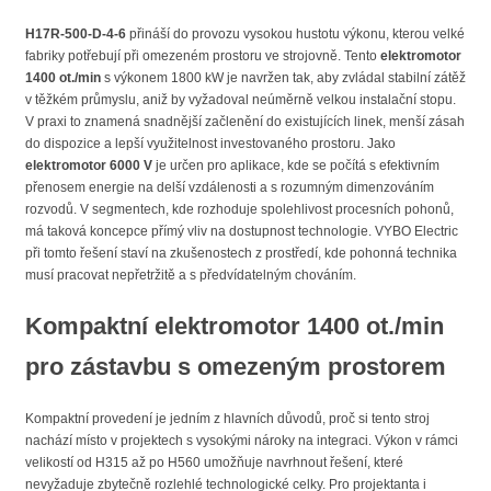
H17R-500-D-4-6
přináší do provozu vysokou hustotu výkonu, kterou velké
fabriky potřebují při omezeném prostoru ve strojovně. Tento
elektromotor
1400 ot./min
s výkonem 1800 kW je navržen tak, aby zvládal stabilní zátěž
v těžkém průmyslu, aniž by vyžadoval neúměrně velkou instalační stopu.
V praxi to znamená snadnější začlenění do existujících linek, menší zásah
do dispozice a lepší využitelnost investovaného prostoru. Jako
elektromotor 6000 V
je určen pro aplikace, kde se počítá s efektivním
přenosem energie na delší vzdálenosti a s rozumným dimenzováním
rozvodů. V segmentech, kde rozhoduje spolehlivost procesních pohonů,
má taková koncepce přímý vliv na dostupnost technologie. VYBO Electric
při tomto řešení staví na zkušenostech z prostředí, kde pohonná technika
musí pracovat nepřetržitě a s předvídatelným chováním.
Kompaktní
elektromotor 1400 ot./min
pro zástavbu s omezeným prostorem
Kompaktní provedení je jedním z hlavních důvodů, proč si tento stroj
nachází místo v projektech s vysokými nároky na integraci. Výkon v rámci
velikostí od H315 až po H560 umožňuje navrhnout řešení, které
nevyžaduje zbytečně rozlehlé technologické celky. Pro projektanta i