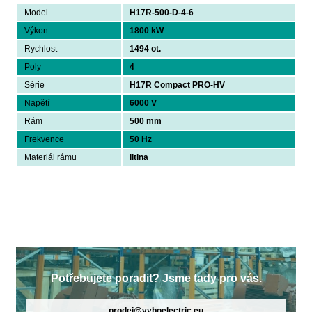
Model
H17R-500-D-4-6
Výkon
1800 kW
Rychlost
1494 ot.
Poly
4
Série
H17R Compact PRO-HV
Napětí
6000 V
Rám
500 mm
Frekvence
50 Hz
Materiál rámu
litina
Potřebujete poradit? Jsme tady pro vás.
prodej@vyboelectric.eu