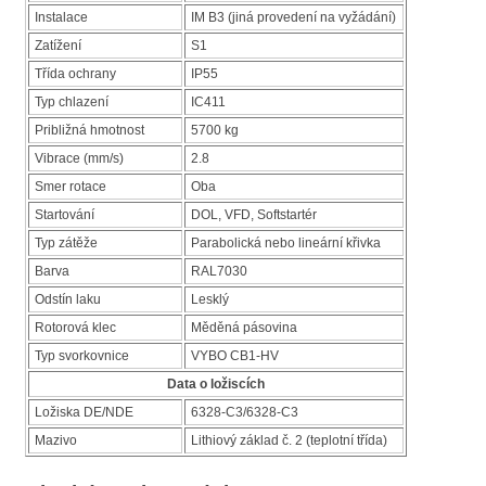
Instalace
IM B3 (jiná provedení na vyžádání)
Zatížení
S1
Třída ochrany
IP55
Typ chlazení
IC411
Približná hmotnost
5700 kg
Vibrace (mm/s)
2.8
Smer rotace
Oba
Startování
DOL, VFD, Softstartér
Typ zátěže
Parabolická nebo lineární křivka
Barva
RAL7030
Odstín laku
Lesklý
Rotorová klec
Měděná pásovina
Typ svorkovnice
VYBO CB1-HV
Data o ložiscích
Ložiska DE/NDE
6328-C3/6328-C3
Mazivo
Lithiový základ č. 2 (teplotní třída)