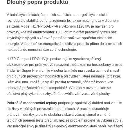
Dlouhý popis produktu
V hutnických linkách, čerpacích stanicích a energetických celcích
rozhoduje o stabilitě pohonu zejména to, jak se motor chová v dlouhém
zatížení. Model H17R-450-D-4-6 s výkonem 1120 kW je navržen pro
provozy, kde má
elektromotor 1500 ot./min
držet pracovní rytmus bez
zbytečných výkyvů a zároveň pomáhat snižovat spotřebu elektrické
energie. V této třídě se energetická efektivita promítá přímo do provozních
nákladů a do menší zátěže celé technologie.
H17R Compact PRO-HV je postaven jako
vysokonapěťový
elektromotor
pro průmyslové nasazení s důrazem na hospodárný provoz.
Třída IE4 Super Premium je vhodná tam, kde má vysoká účinnost smysl
při dlouhých provozních hodinách a při cyklech, které nesnášejí prostoje.
Rám 450 mm umožňuje využít prostor rozumně, přičemž konstrukce
odpovídá požadavkům na kompaktní 6 kV motor v rozsahu, kde se
očekává plný výkon bez zbytečného zvětšování zastavěné plochy.
Pokročilé monitorování teploty
podporuje spolehlivý dohled nad vinutím
i ložisky v reálných provozních podmínkách. V praxi to usnadňuje
plánování údržby, protože obsluha získává včasný signál o změně
teplotních poměrů ještě před tím, než se problém projeví na výkonu stroje.
Pro náročné linky je důležitý i 4-polový elektromotor, který nabízí vyvážený