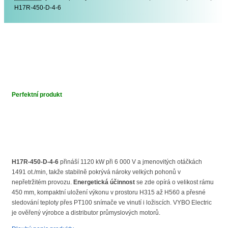
H17R-450-D-4-6
Perfektní produkt
H17R-450-D-4-6
přináší 1120 kW při 6 000 V a jmenovitých otáčkách
1491 ot./min, takže stabilně pokrývá nároky velkých pohonů v
nepřetržitém provozu.
Energetická účinnost
se zde opírá o velikost rámu
450 mm, kompaktní uložení výkonu v prostoru H315 až H560 a přesné
sledování teploty přes PT100 snímače ve vinutí i ložiscích. VYBO Electric
je ověřený výrobce a distributor průmyslových motorů.