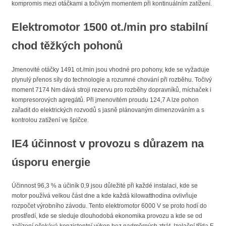
kompromis mezi otáčkami a točivým momentem při kontinuálním zatížení.
Elektromotor 1500 ot./min pro stabilní
chod těžkých pohonů
Jmenovité otáčky 1491 ot./min jsou vhodné pro pohony, kde se vyžaduje
plynulý přenos síly do technologie a rozumné chování při rozběhu. Točivý
moment 7174 Nm dává stroji rezervu pro rozběhy dopravníků, míchaček i
kompresorových agregátů. Při jmenovitém proudu 124,7 A lze pohon
zařadit do elektrických rozvodů s jasně plánovaným dimenzováním a s
kontrolou zatížení ve špičce.
IE4 účinnost v provozu s důrazem na
úsporu energie
Účinnost 96,3 % a účiník 0,9 jsou důležité při každé instalaci, kde se
motor používá velkou část dne a kde každá kilowatthodina ovlivňuje
rozpočet výrobního závodu. Tento elektromotor 6000 V se proto hodí do
prostředí, kde se sleduje dlouhodobá ekonomika provozu a kde se od