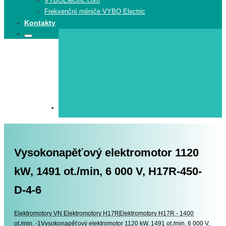
VYBOElectric.com
Frekvenční měniče VYBO Electric
Kontakty
Search
Search
for:
Vysokonapěťový elektromotor 1120
kW, 1491 ot./min, 6 000 V, H17R-450-
D-4-6
Elektromotory
Elektromotory
VN Elektromotory H17R
Elektromotory H17R - 1400
ot./min. -1
Vysokonapěťový elektromotor 1120 kW, 1491 ot./min, 6 000 V,