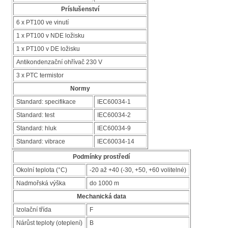
Príslušenství
6 x PT100 ve vinutí
1 x PT100 v NDE ložisku
1 x PT100 v DE ložisku
Antikondenzační ohřívač 230 V
3 x PTC termistor
Normy
Standard: specifikace
IEC60034-1
Standard: test
IEC60034-2
Standard: hluk
IEC60034-9
Standard: vibrace
IEC60034-14
Podmínky prostředí
Okolní teplota (°C)
-20 až +40 (-30, +50, +60 volitelné)
Nadmořská výška
do 1000 m
Mechanická data
Izolační třída
F
Nárůst teploty (oteplení)
B