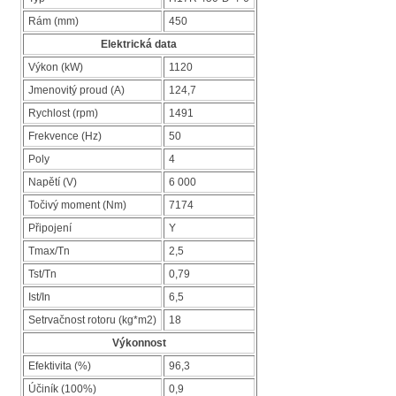
Rám (mm)
450
Elektrická data
Výkon (kW)
1120
Jmenovitý proud (A)
124,7
Rychlost (rpm)
1491
Frekvence (Hz)
50
Poly
4
Napětí (V)
6 000
Točivý moment (Nm)
7174
Připojení
Y
Tmax/Tn
2,5
Tst/Tn
0,79
Ist/In
6,5
Setrvačnost rotoru (kg*m2)
18
Výkonnost
Efektivita (%)
96,3
Účiník (100%)
0,9