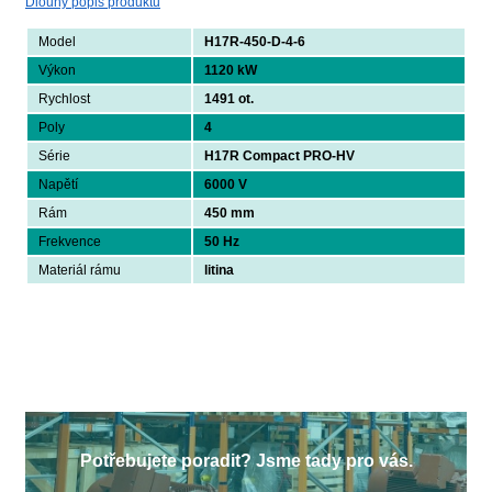
Dlouhý popis produktu
Model
H17R-450-D-4-6
Výkon
1120 kW
Rychlost
1491 ot.
Poly
4
Série
H17R Compact PRO-HV
Napětí
6000 V
Rám
450 mm
Frekvence
50 Hz
Materiál rámu
litina
Potřebujete poradit? Jsme tady pro vás.