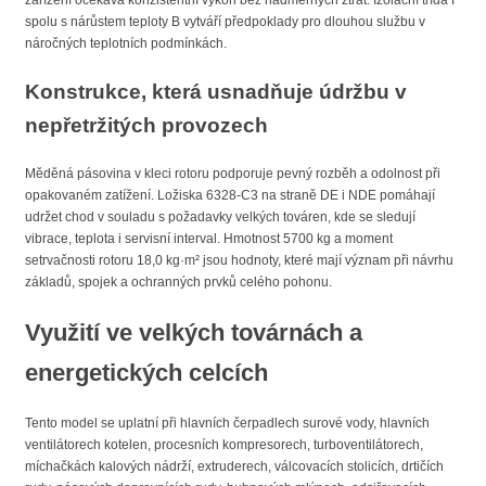
zařízení očekává konzistentní výkon bez nadměrných ztrát. Izolační třída F
spolu s nárůstem teploty B vytváří předpoklady pro dlouhou službu v
náročných teplotních podmínkách.
Konstrukce, která usnadňuje údržbu v
nepřetržitých provozech
Měděná pásovina v kleci rotoru podporuje pevný rozběh a odolnost při
opakovaném zatížení. Ložiska 6328-C3 na straně DE i NDE pomáhají
udržet chod v souladu s požadavky velkých továren, kde se sledují
vibrace, teplota i servisní interval. Hmotnost 5700 kg a moment
setrvačnosti rotoru 18,0 kg·m² jsou hodnoty, které mají význam při návrhu
základů, spojek a ochranných prvků celého pohonu.
Využití ve velkých továrnách a
energetických celcích
Tento model se uplatní při hlavních čerpadlech surové vody, hlavních
ventilátorech kotelen, procesních kompresorech, turboventilátorech,
míchačkách kalových nádrží, extruderech, válcovacích stolicích, drtičích