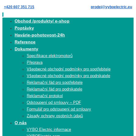
Skip
+420 607 351 715
prodej@vyboelectric.eu
to
content
Skip
Obchod /produkty/ e-shop
to
Poptávky
content
Havárie-pohotovost-24h
Reference
Dokumenty
Specifikace elektromotorů
Přeprava
Všeobecné obchodní podmínky pro spotřebitele
Všeobecné obchodní podmínky pro podnikatele
Reklamační řád pro spotřebitele
Reklamační řád pro podnikatele
Reklamační protokol
Odstoupení od smlouvy – PDF
Formulář pro odstoupení od smlouvy
Zásady ochrany osobních údajů
O nás
VYBO Electric informace