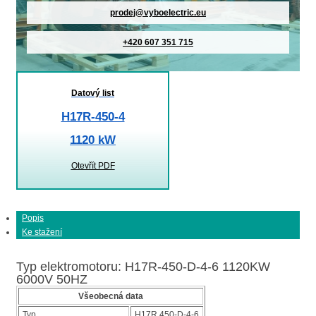
prodej@vyboelectric.eu
+420 607 351 715
Datový list
H17R-450-4
1120 kW
Otevřít PDF
Popis
Ke stažení
Typ elektromotoru: H17R-450-D-4-6 1120KW
6000V 50HZ
Všeobecná data
Typ
H17R 450-D-4-6