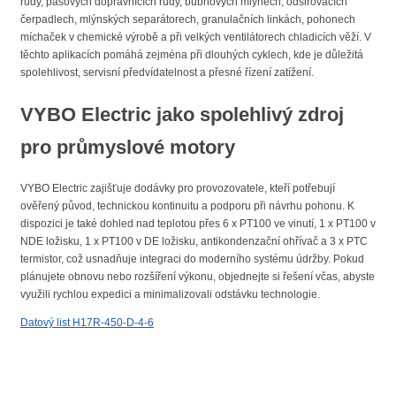
rudy, pásových dopravnících rudy, bubnových mlýnech, odsiřovacích
čerpadlech, mlýnských separátorech, granulačních linkách, pohonech
míchaček v chemické výrobě a při velkých ventilátorech chladicích věží. V
těchto aplikacích pomáhá zejména při dlouhých cyklech, kde je důležitá
spolehlivost, servisní předvídatelnost a přesné řízení zatížení.
VYBO Electric jako spolehlivý zdroj
pro průmyslové motory
VYBO Electric zajišťuje dodávky pro provozovatele, kteří potřebují
ověřený původ, technickou kontinuitu a podporu při návrhu pohonu. K
dispozici je také dohled nad teplotou přes 6 x PT100 ve vinutí, 1 x PT100 v
NDE ložisku, 1 x PT100 v DE ložisku, antikondenzační ohřívač a 3 x PTC
termistor, což usnadňuje integraci do moderního systému údržby. Pokud
plánujete obnovu nebo rozšíření výkonu, objednejte si řešení včas, abyste
využili rychlou expedici a minimalizovali odstávku technologie.
Datový list H17R-450-D-4-6