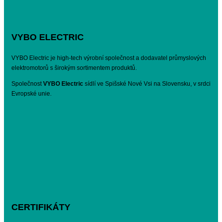
VYBO ELECTRIC
VYBO Electric je high-tech výrobní společnost a dodavatel průmyslových
elektromotorů s širokým sortimentem produktů.
Společnost
VYBO Electric
sídlí ve Spišské Nové Vsi na Slovensku, v srdci
Evropské unie.
CERTIFIKÁTY