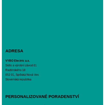
ADRESA
VYBO Electric a.s.
Sídlo a výrobní závod 01
Radlinského 18
052 01, Spišská Nová Ves
Slovenská republika
PERSONALIZOVANÉ PORADENSTVÍ