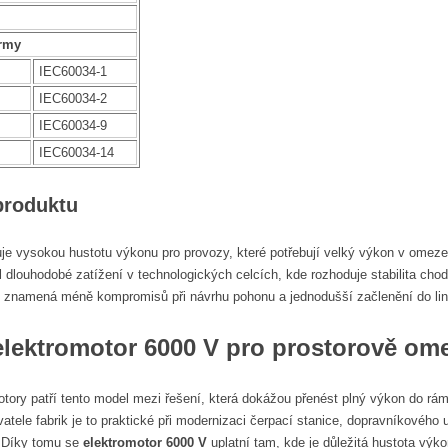
rmy
IEC60034-1
IEC60034-2
IEC60034-9
IEC60034-14
produktu
je vysokou hustotu výkonu pro provozy, které potřebují velký výkon v omez
l dlouhodobé zatížení v technologických celcích, kde rozhoduje stabilita chod
 to znamená méně kompromisů při návrhu pohonu a jednodušší začlenění do lin
elektromotor 6000 V
pro prostorově om
otory patří tento model mezi řešení, která dokážou přenést plný výkon do r
tele fabrik je to praktické při modernizaci čerpací stanice, dopravníkového 
. Díky tomu se
elektromotor 6000 V
uplatní tam, kde je důležitá hustota vý