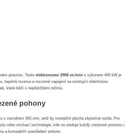
eném prostoru. Tento
elektromotor 2900 ot./min
s výkonem 400 kW je
u, tepelná rezerva a rozumné napojení na existující elektrickou
ek, které běží v nepřetržitém režimu.
ezené pohony
ámu s rozměrem 355 mm, aniž by montážní plocha zbytečně rostla. Pro
uzlu nebo míchací technologie, kde se sleduje každý centimetr prostoru i
konu a kompaktní uspořádání pohonu.