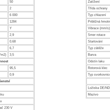
50
Zatížení
2
Třída ochrany
6 000
Typ chlazení
1284
Približná hmotn
Y
Vibrace (mm/s)
2,9
Smer rotace
0,68
Startování
6,7
Typ zátěže
g*m2)
3,5
Barva
nnost
Odstín laku
95,5
Rotorová klec
0,9
Typ svorkovnic
šenství
Ložiska DE/N
sku
Mazivo
ku
vač 230 V