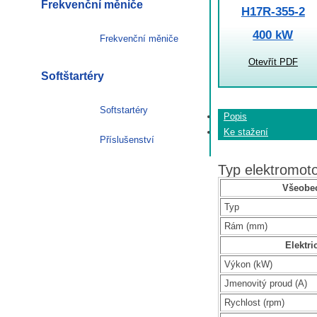
Frekvenční měniče
H17R-355-2
400 kW
Frekvenční měniče
Otevřít PDF
Softštartéry
Softstartéry
Popis
Ke stažení
Příslušenství
Typ elektromo
Všeobec
Typ
Rám (mm)
Elektri
Výkon (kW)
Jmenovitý proud (A)
Rychlost (rpm)