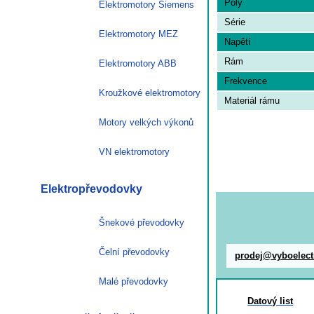
Poly
Elektromotory Siemens
Série
Elektromotory MEZ
Napětí
Rám
Elektromotory ABB
Frekvence
Kroužkové elektromotory
Materiál rámu
Motory velkých výkonů
VN elektromotory
Elektropřevodovky
Šnekové převodovky
Čelní převodovky
prodej@vyboelect
Malé převodovky
Datový list