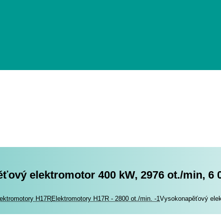
ový elektromotor 400 kW, 2976 ot./min, 6 
romotory
ektromotory H17R
Elektromotory H17R - 2800 ot./min. -1
Vysokonapěťový elek