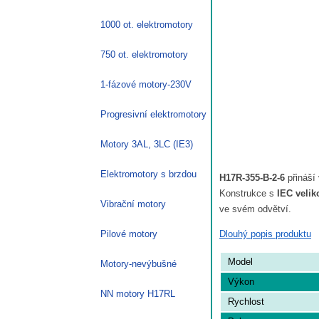
1000 ot. elektromotory
750 ot. elektromotory
1-fázové motory-230V
Progresivní elektromotory
Motory 3AL, 3LC (IE3)
Elektromotory s brzdou
H17R-355-B-2-6
přináší 
Konstrukce s
IEC velik
Vibrační motory
ve svém odvětví.
Dlouhý popis produktu
Pilové motory
Model
Motory-nevýbušné
Výkon
NN motory H17RL
Rychlost