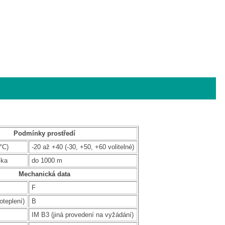
Podmínky prostředí
°C)
-20 až +40 (-30, +50, +60 volitelné)
ška
do 1000 m
Mechanická data
F
oteplení)
B
IM B3 (jiná provedení na vyžádání)