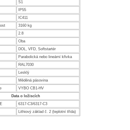
S1
IP55
IC411
ost
3160 kg
2.8
Oba
DOL, VFD, Softstartér
Parabolická nebo lineární křivka
RAL7030
Lesklý
Měděná pásovina
e
VYBO CB1-HV
Data o ložiscích
DE
6317-C3/6317-C3
Lithiový základ č. 2 (teplotní třída)