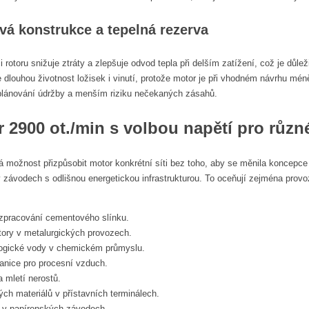
vá konstrukce a tepelná rezerva
 rotoru snižuje ztráty a zlepšuje odvod tepla při delším zatížení, což je důl
 dlouhou životnost ložisek i vinutí, protože motor je při vhodném návrhu méně
 plánování údržby a menším riziku nečekaných zásahů.
r 2900 ot./min
s volbou napětí pro různé
á možnost přizpůsobit motor konkrétní síti bez toho, aby se měnila koncepc
závodech s odlišnou energetickou infrastrukturou. To oceňují zejména provozy
 zpracování cementového slínku.
tory v metalurgických provozech.
logické vody v chemickém průmyslu.
nice pro procesní vzduch.
 mletí nerostů.
ch materiálů v přístavních terminálech.
 v papírenských závodech.