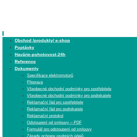
Skip
to
content
Skip
Obchod /produkty/ e-shop
to
Poptávky
content
Havárie-pohotovost-24h
Reference
Dokumenty
Specifikace elektromotorů
Přeprava
Všeobecné obchodní podmínky pro spotřebitele
Všeobecné obchodní podmínky pro podnikatele
Reklamační řád pro spotřebitele
Reklamační řád pro podnikatele
Reklamační protokol
Odstoupení od smlouvy – PDF
Formulář pro odstoupení od smlouvy
Zásady ochrany osobních údajů