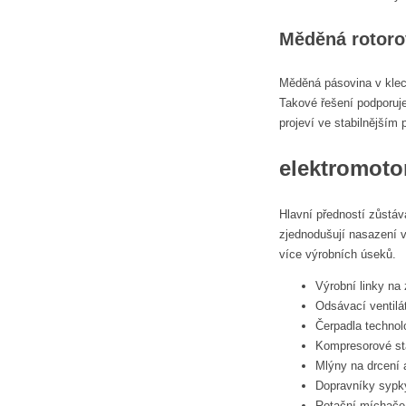
Měděná rotoro
Měděná pásovina v kleci
Takové řešení podporuje
projeví ve stabilnějším
elektromoto
Hlavní předností zůstáv
zjednodušují nasazení v 
více výrobních úseků.
Výrobní linky na
Odsávací ventilá
Čerpadla techno
Kompresorové sta
Mlýny na drcení a
Dopravníky sypký
Rotační míchače