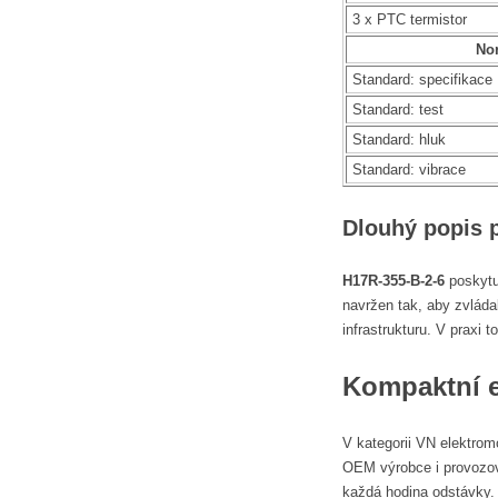
3 x PTC termistor
No
Standard: specifikace
Standard: test
Standard: hluk
Standard: vibrace
Dlouhý popis 
H17R-355-B-2-6
poskytu
navržen tak, aby zvláda
infrastrukturu. V praxi
Kompaktní
V kategorii VN elektrom
OEM výrobce i provozova
každá hodina odstávky