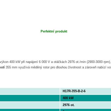
Perfektní produkt
výkon 400 kW při napájení 6 000 V a otáčkách 2976 ot./min (2900-3000 rpm), 
ostí
355 mm využívá měděný rotor pro dlouhou životnost a zároveň nabízí volb
H17R-355-B-2-6
400 kW
2976 ot.