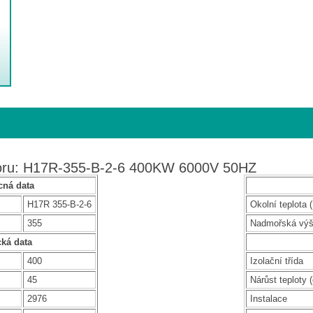
toru: H17R-355-B-2-6 400KW 6000V 50HZ
ná data
H17R 355-B-2-6
Okolní teplota (
355
Nadmořská vý
cká data
400
Izolační třída
45
Nárůst teploty (
2976
Instalace