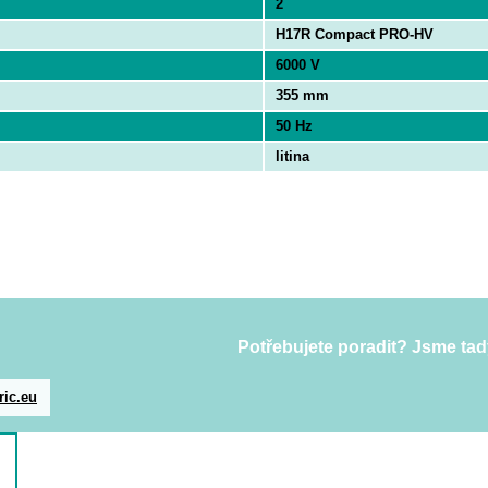
2
H17R Compact PRO-HV
6000 V
355 mm
50 Hz
litina
Potřebujete poradit? Jsme tad
ric.eu