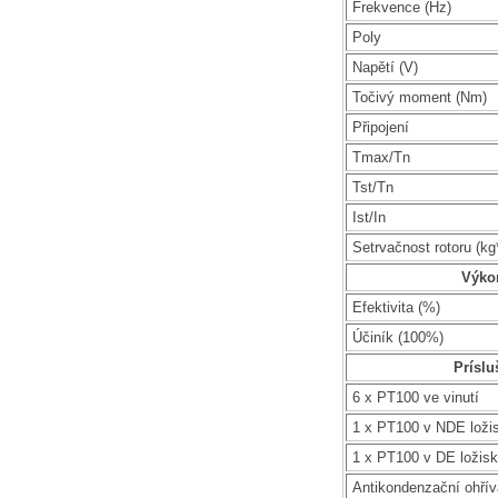
Frekvence (Hz)
Poly
Napětí (V)
Točivý moment (Nm)
Připojení
Tmax/Tn
Tst/Tn
Ist/In
Setrvačnost rotoru (k
Výko
Efektivita (%)
Účiník (100%)
Príslu
6 x PT100 ve vinutí
1 x PT100 v NDE loži
1 x PT100 v DE ložis
Antikondenzační ohří