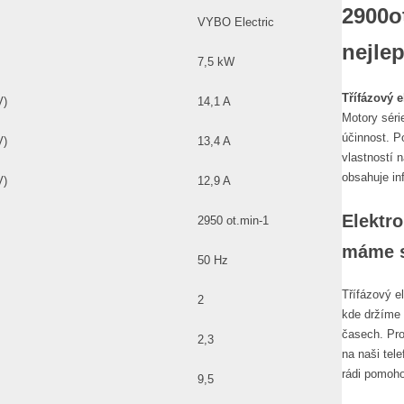
2900o
VYBO Electric
nejlep
7,5 kW
Třífázový 
V)
14,1 A
Motory séri
účinnost. P
V)
13,4 A
vlastností 
obsahuje in
V)
12,9 A
Elektro
2950 ot.min-1
máme 
50 Hz
Třífázový 
2
kde držíme 
časech. Pro
2,3
na naši tel
rádi pomoho
9,5