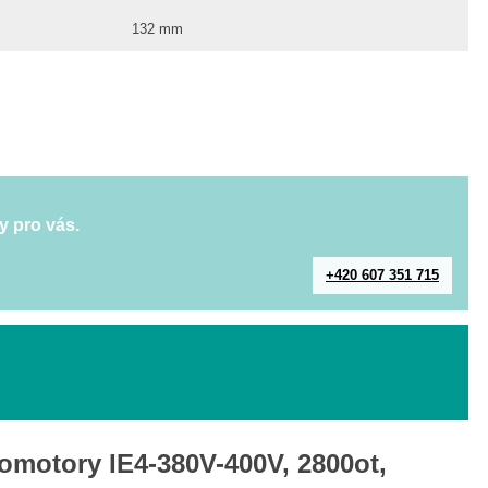
132 mm
y pro vás.
+420 607 351 715
romotory IE4-380V-400V, 2800ot,