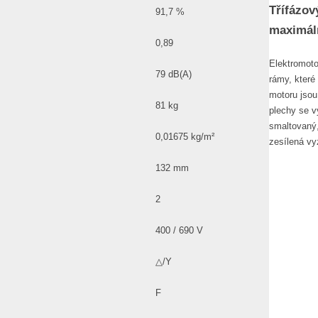
Třífázov
91,7 %
maximáln
0,89
Elektromoto
79 dB(A)
rámy, které
motoru jsou 
81 kg
plechy se vy
smaltovaný,
0,01675 kg/m²
zesílená vy
132 mm
2
400 / 690 V
△/Y
F