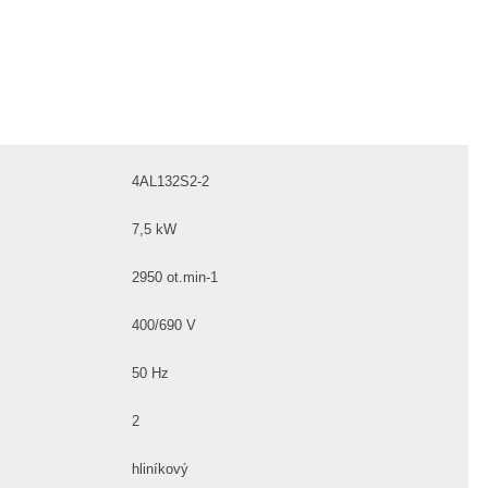
4AL132S2-2
7,5 kW
2950 ot.min-1
400/690 V
50 Hz
2
hliníkový