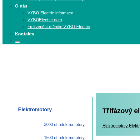
O nás
VYBO Electric informace
VYBOElectric.com
Frekvenční měniče VYBO Electric
Kontakty
Search
Search
for:
Elektromotory
Třífázový e
3000 ot. elektromotory
Elekt
Elektromotory
Elekt
1500 ot. elektromotory