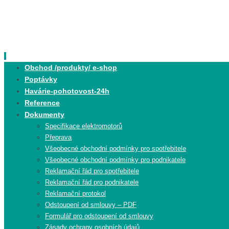
Skip
to
content
Skip
Obchod /produkty/ e-shop
to
Poptávky
content
Havárie-pohotovost-24h
Reference
Dokumenty
Specifikace elektromotorů
Přeprava
Všeobecné obchodní podmínky pro spotřebitele
Všeobecné obchodní podmínky pro podnikatele
Reklamační řád pro spotřebitele
Reklamační řád pro podnikatele
Reklamační protokol
Odstoupení od smlouvy – PDF
Formulář pro odstoupení od smlouvy
Zásady ochrany osobních údajů