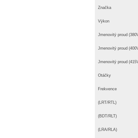
Značka
Výkon
Jmenovitý proud (380
Jmenovitý proud (400
Jmenovitý proud (415
Otáčky
Frekvence
(LRT/RTL)
(BDT/RLT)
(LRA/RLA)