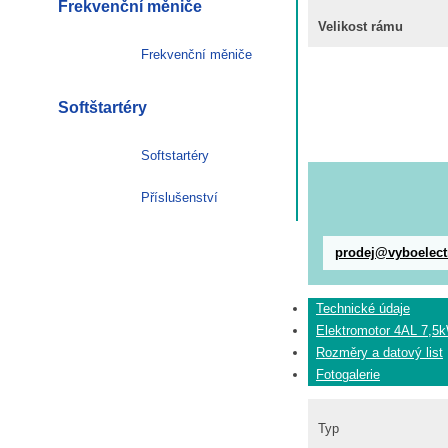
Frekvenční měniče
Velikost rámu
Frekvenční měniče
Softštartéry
Softstartéry
Příslušenství
prodej@vyboelect
Technické údaje
Elektromotor 4AL 7,5
Rozměry a datový list
Fotogalerie
Typ