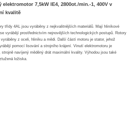
ý elektromotor 7,5kW IE4, 2800ot./min.-1, 400V v
í kvalitě
ry třídy 4AL jsou vyráběny z nejkvalitnějších materiálů. Mají hliníkové
 se vyrábějí prostřednictvím nejnovějších technologických postupů. Rotory
vyráběny z oceli, hliníku a mědi. Další částí motoru je stator, jehož
rábějí pomocí lisování a strojního krájení. Vinutí elektromotoru je
 strojně navíjený měděný drát maximální kvality. Výhodou jsou také
ztužená ložiska.