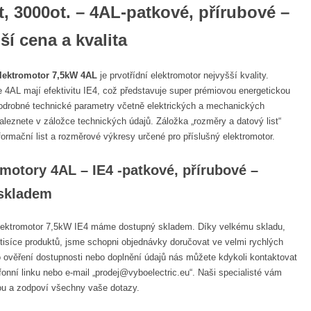
t, 3000ot. – 4AL-patkové, přírubové –
ší cena a kvalita
elektromotor 7,5kW 4AL
je prvotřídní elektromotor nejvyšší kvality.
e 4AL mají efektivitu IE4, což představuje super prémiovou energetickou
odrobné technické parametry včetně elektrických a mechanických
naleznete v záložce technických údajů. Záložka „rozměry a datový list“
formační list a rozměrové výkresy určené pro příslušný elektromotor.
motory 4AL – IE4 -patkové, přírubové –
skladem
elektromotor 7,5kW IE4 máme dostupný skladem. Díky velkému skladu,
tisíce produktů, jsme schopni objednávky doručovat ve velmi rychlých
 ověření dostupnosti nebo doplnění údajů nás můžete kdykoli kontaktovat
efonní linku nebo e-mail „prodej@vyboelectric.eu“. Naši specialisté vám
u a zodpoví všechny vaše dotazy.