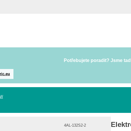
Potřebujete poradit? Jsme tad
ric.eu
kW
Elekt
4AL-132S2-2