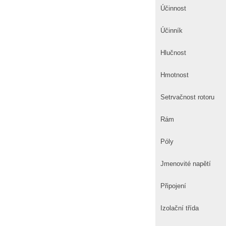
Účinnost
Účinník
Hlučnost
Hmotnost
Setrvačnost rotoru
Rám
Póly
Jmenovité napětí
Připojení
Izolační třída