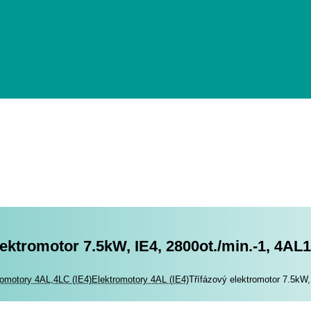
lektromotor 7.5kW, IE4, 2800ot./min.-1, 4AL
romotory
romotory 4AL,4LC (IE4)
Elektromotory 4AL (IE4)
Třífázový elektromotor 7.5kW,