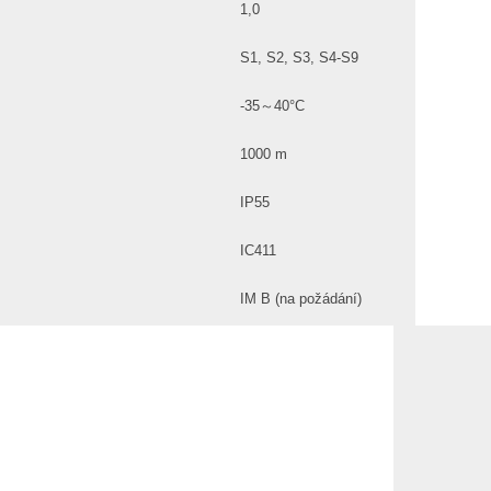
1,0
S1, S2, S3, S4-S9
-35～40°C
1000 m
IP55
IC411
IM B (na požádání)