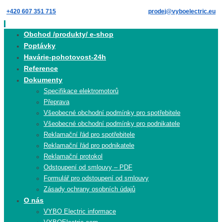
Skip
+420 607 351 715
prodej@vyboelectric.eu
to
content
Skip
Obchod /produkty/ e-shop
to
Poptávky
content
Havárie-pohotovost-24h
Reference
Dokumenty
Specifikace elektromotorů
Přeprava
Všeobecné obchodní podmínky pro spotřebitele
Všeobecné obchodní podmínky pro podnikatele
Reklamační řád pro spotřebitele
Reklamační řád pro podnikatele
Reklamační protokol
Odstoupení od smlouvy – PDF
Formulář pro odstoupení od smlouvy
Zásady ochrany osobních údajů
O nás
VYBO Electric informace