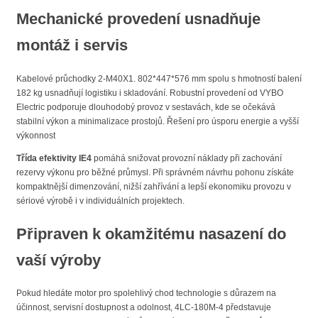
Mechanické provedení usnadňuje
montáž i servis
Kabelové průchodky 2-M40X1. 802*447*576 mm spolu s hmotností balení
182 kg usnadňují logistiku i skladování. Robustní provedení od VYBO
Electric podporuje dlouhodobý provoz v sestavách, kde se očekává
stabilní výkon a minimalizace prostojů. Řešení pro úsporu energie a vyšší
výkonnost
Třída efektivity IE4
pomáhá snižovat provozní náklady při zachování
rezervy výkonu pro běžné průmysl. Při správném návrhu pohonu získáte
kompaktnější dimenzování, nižší zahřívání a lepší ekonomiku provozu v
sériové výrobě i v individuálních projektech.
Připraven k okamžitému nasazení do
vaší výroby
Pokud hledáte motor pro spolehlivý chod technologie s důrazem na
účinnost, servisní dostupnost a odolnost, 4LC-180M-4 představuje