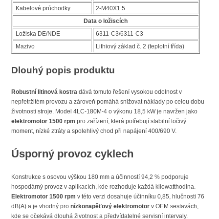
Kabelové průchodky
2-M40X1.5
Data o ložiscích
Ložiska DE/NDE
6311-C3/6311-C3
Mazivo
Lithiový základ č. 2 (teplotní třída)
Dlouhý popis produktu
Robustní litinová kostra
dává tomuto řešení vysokou odolnost v
nepřetržitém provozu a zároveň pomáhá snižovat náklady po celou dobu
životnosti stroje. Model 4LC-180M-4 o výkonu 18,5 kW je navržen jako
elektromotor 1500 rpm
pro zařízení, která potřebují stabilní točivý
moment, nízké ztráty a spolehlivý chod při napájení 400/690 V.
Úsporný provoz cyklech
Konstrukce s osovou výškou 180 mm a účinností 94,2 % podporuje
hospodárný provoz v aplikacích, kde rozhoduje každá kilowatthodina.
Elektromotor 1500 rpm
v této verzi dosahuje účinníku 0,85, hlučnosti 76
dB(A) a je vhodný pro
nízkonapěťový elektromotor
v OEM sestavách,
kde se očekává dlouhá životnost a předvídatelné servisní intervaly.