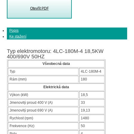
Otevřít PDF
Popis
Ke stažení
Typ elektromotoru: 4LC-180M-4 18,5KW
400/690V 50HZ
Všeobecná data
Typ
4LC-180M-4
Rám (mm)
180
Elektrická data
Výkon (kW)
18,5
Jmenovitý proud 400 V (A)
33
Jmenovitý proud 690 V (A)
19,13
Rychlost (rpm)
1480
Frekvence (Hz)
50
Poly
4