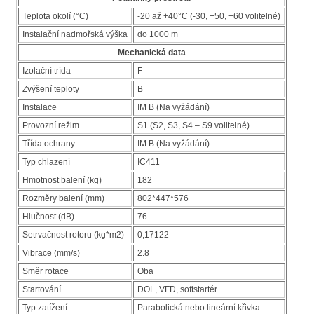
Teplota okolí (°C)
-20 až +40°C (-30, +50, +60 volitelné)
Instalační nadmořská výška
do 1000 m
Mechanická data
Izolační trída
F
Zvýšení teploty
B
Instalace
IM B (Na vyžádání)
Provozní režim
S1 (S2, S3, S4 – S9 volitelné)
Třída ochrany
IM B (Na vyžádání)
Typ chlazení
IC411
Hmotnost balení (kg)
182
Rozměry balení (mm)
802*447*576
Hlučnost (dB)
76
Setrvačnost rotoru (kg*m2)
0,17122
Vibrace (mm/s)
2.8
Směr rotace
Oba
Startování
DOL, VFD, softstartér
Typ zatížení
Parabolická nebo lineární křivka