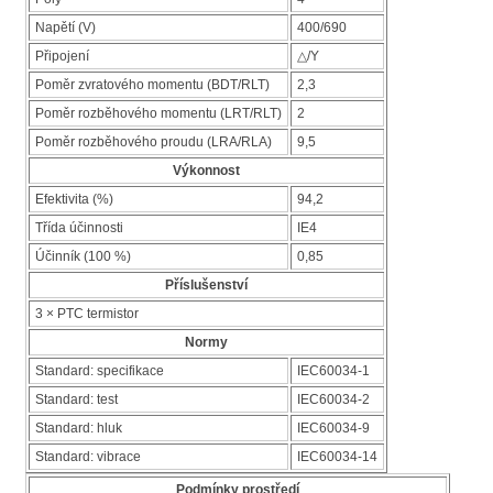
Napětí (V)
400/690
Připojení
△/Y
Poměr zvratového momentu (BDT/RLT)
2,3
Poměr rozběhového momentu (LRT/RLT)
2
Poměr rozběhového proudu (LRA/RLA)
9,5
Výkonnost
Efektivita (%)
94,2
Třída účinnosti
IE4
Účinník (100 %)
0,85
Příslušenství
3 × PTC termistor
Normy
Standard: specifikace
IEC60034-1
Standard: test
IEC60034-2
Standard: hluk
IEC60034-9
Standard: vibrace
IEC60034-14
Podmínky prostředí