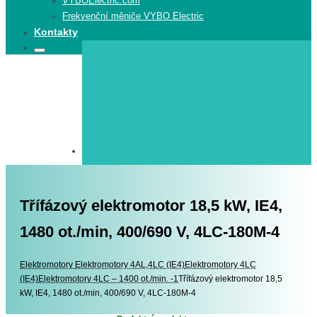
VYBOElectric.com
Frekvenční měniče VYBO Electric
Kontakty
Search
Search
for:
Třífázový elektromotor 18,5 kW, IE4,
1480 ot./min, 400/690 V, 4LC-180M-4
Elektromotory
Elektromotory
Elektromotory 4AL,4LC (IE4)
Elektromotory 4LC
(IE4)
Elektromotory 4LC – 1400 ot./min. -1
Třífázový elektromotor 18,5
kW, IE4, 1480 ot./min, 400/690 V, 4LC-180M-4