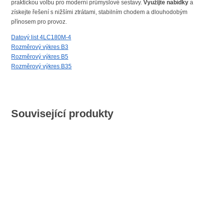
praktickou volbu pro moderní průmyslové sestavy.
Využijte nabídky
a
získejte řešení s nižšími ztrátami, stabilním chodem a dlouhodobým
přínosem pro provoz.
Datový list 4LC180M-4
Rozměrový výkres B3
Rozměrový výkres B5
Rozměrový výkres B35
Související produkty