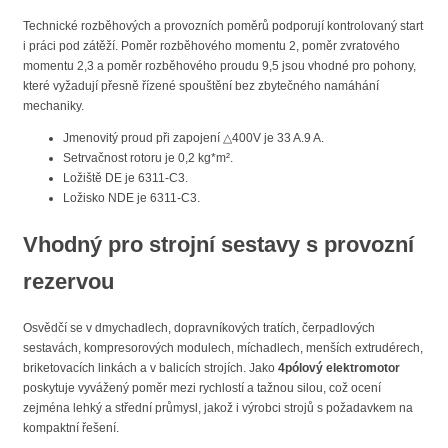
Technické rozběhových a provozních poměrů podporují kontrolovaný start
i práci pod zátěží. Poměr rozběhového momentu 2, poměr zvratového
momentu 2,3 ​​a poměr rozběhového proudu 9,5 jsou vhodné pro pohony,
které vyžadují přesně řízené spouštění bez zbytečného namáhání
mechaniky.
Jmenovitý proud při zapojení △400V je 33 A.9 A.
Setrvačnost rotoru je 0,2 kg*m².
Ložiště DE je 6311-C3.
Ložisko NDE je 6311-C3.
Vhodný pro strojní sestavy s provozní
rezervou
Osvědčí se v dmychadlech, dopravníkových tratích, čerpadlových
sestavách, kompresorových modulech, míchadlech, menších extrudérech,
briketovacích linkách a v balicích strojích. Jako
4pólový elektromotor
poskytuje vyvážený poměr mezi rychlostí a tažnou silou, což ocení
zejména lehký a střední průmysl, jakož i výrobci strojů s požadavkem na
kompaktní řešení.