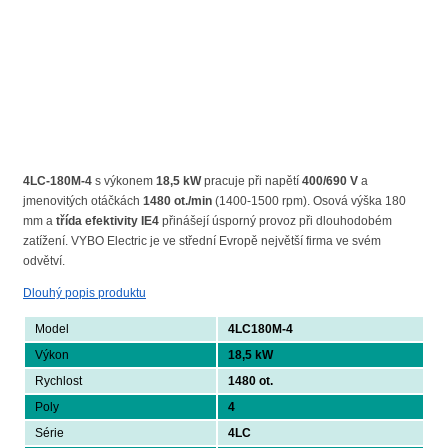
4LC-180M-4
s výkonem
18,5 kW
pracuje při napětí
400/690 V
a
jmenovitých otáčkách
1480 ot./min
(1400-1500 rpm). Osová výška 180
mm a
třída efektivity IE4
přinášejí úsporný provoz při dlouhodobém
zatížení. VYBO Electric je ve střední Evropě největší firma ve svém
odvětví.
Dlouhý popis produktu
Model
4LC180M-4
Výkon
18,5 kW
Rychlost
1480 ot.
Poly
4
Série
4LC