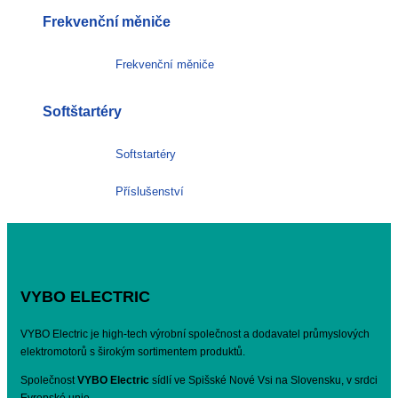
Frekvenční měniče
Frekvenční měniče
Softštartéry
Softstartéry
Příslušenství
VYBO ELECTRIC
VYBO Electric je high-tech výrobní společnost a dodavatel průmyslových
elektromotorů s širokým sortimentem produktů.
Společnost
VYBO Electric
sídlí ve Spišské Nové Vsi na Slovensku, v srdci
Evropské unie.