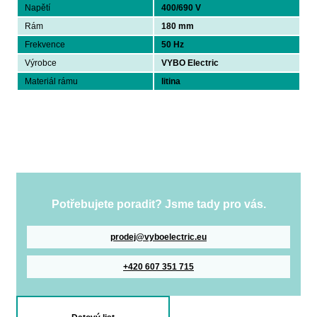
Napětí
400/690 V
Rám
180 mm
Frekvence
50 Hz
Výrobce
VYBO Electric
Materiál rámu
litina
Potřebujete poradit? Jsme tady pro vás.
prodej@vyboelectric.eu
+420 607 351 715