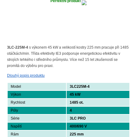
Perfektní produkt
3LC-225M-4
s výkonem 45 kW a velikostí kostry 225 mm pracuje při 1485
otáčkách/min. Třída efektivity IE3 podporuje energetickou efektivitu v
strojích lehkého i středního průmyslu. Více než 15 let zkušeností se
promítá do výběru pro praxi.
Dlouhý popis produktu
Model
3LC225M-4
Výkon
45 kW
Rychlost
1485 ot.
Póly
4
Série
3LC PRO
Napětí
400/690 V
Rám
225 mm