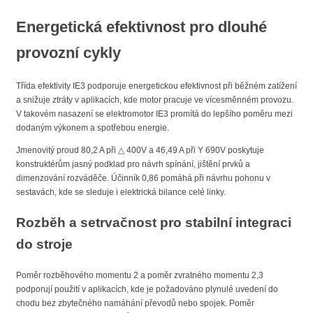
Energetická efektivnost pro dlouhé
provozní cykly
Třída efektivity IE3 podporuje energetickou efektivnost při běžném zatížení
a snižuje ztráty v aplikacích, kde motor pracuje ve vícesměnném provozu.
V takovém nasazení se elektromotor IE3 promítá do lepšího poměru mezi
dodaným výkonem a spotřebou energie.
Jmenovitý proud 80,2 A při △ 400V a 46,49 A při Y 690V poskytuje
konstruktérům jasný podklad pro návrh spínání, jištění prvků a
dimenzování rozváděče. Účinník 0,86 pomáhá při návrhu pohonu v
sestavách, kde se sleduje i elektrická bilance celé linky.
Rozběh a setrvačnost pro stabilní integraci
do stroje
Poměr rozběhového momentu 2 a poměr zvratného momentu 2,3
podporují použití v aplikacích, kde je požadováno plynulé uvedení do
chodu bez zbytečného namáhání převodů nebo spojek. Poměr