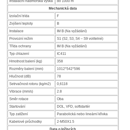
Instalační nadmorská výška
do 1000 m
Mechanická data
Izolační trída
F
Zvýšení teploty
B
Instalace
IM B (Na vyžádání)
Provozní režim
S1 (S2, S3, S4 – S9 volitelné)
Třída ochrany
IM B (Na vyžádání)
Typ chlazení
IC411
Hmotnost balení (kg)
358
Rozměry balení (mm)
1012*542*596
Hlučnost (dB)
78
Setrvačnost rotoru (kg/m2)
0,6118
Vibrace (mm/s)
2.8
Směr rotace
Oba
Startování
DOL, VFD, softstartér
Typ zatížení
Parabolická nebo lineární křivka
Kabelové průchodky
2-M50X1.5
Data o ložiscích