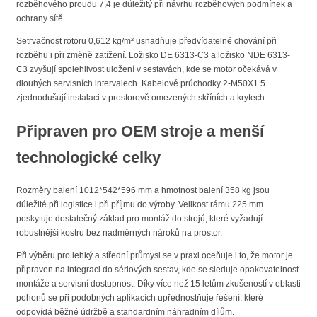
rozběhového proudu 7,4 je důležitý při návrhu rozběhových podmínek a
ochrany sítě.
Setrvačnost rotoru 0,612 kg/m² usnadňuje předvídatelné chování při
rozběhu i při změně zatížení. Ložisko DE 6313-C3 a ložisko NDE 6313-
C3 zvyšují spolehlivost uložení v sestavách, kde se motor očekává v
dlouhých servisních intervalech. Kabelové průchodky 2-M50X1.5
zjednodušují instalaci v prostorově omezených skříních a krytech.
Připraven pro OEM stroje a menší
technologické celky
Rozměry balení 1012*542*596 mm a hmotnost balení 358 kg jsou
důležité při logistice i při příjmu do výroby. Velikost rámu 225 mm
poskytuje dostatečný základ pro montáž do strojů, které vyžadují
robustnější kostru bez nadměrných nároků na prostor.
Při výběru pro lehký a střední průmysl se v praxi oceňuje i to, že motor je
připraven na integraci do sériových sestav, kde se sleduje opakovatelnost
montáže a servisní dostupnost. Díky více než 15 letům zkušeností v oblasti
pohonů se při podobných aplikacích upřednostňuje řešení, které
odpovídá běžné údržbě a standardním náhradním dílům.