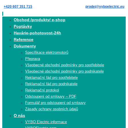
Skip
+420 607 351 715
prodej@vyboelectric.eu
to
content
Skip
Obchod /produkty/ e-shop
to
Poptávky
content
Havárie-pohotovost-24h
Reference
Dokumenty
Specifikace elektromotorů
Přeprava
Všeobecné obchodní podmínky pro spotřebitele
Všeobecné obchodní podmínky pro podnikatele
Reklamační řád pro spotřebitele
Reklamační řád pro podnikatele
Reklamační protokol
Odstoupení od smlouvy – PDF
Formulář pro odstoupení od smlouvy
Zásady ochrany osobních údajů
O nás
VYBO Electric informace