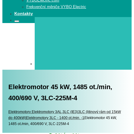
VYBOElectric.com
Frekvenční měniče VYBO Electric
Kontakty
Search
Search
for:
Elektromotor 45 kW, 1485 ot./min,
400/690 V, 3LC-225M-4
Elektromotory
Elektromotory
Elektromotory 3AL,3LC (IE3)
3LC (litinový rám od 15kW
do 400kW)
Elektromotory 3LC - 1400 ot./min. -1
Elektromotor 45 kW,
1485 ot./min, 400/690 V, 3LC-225M-4