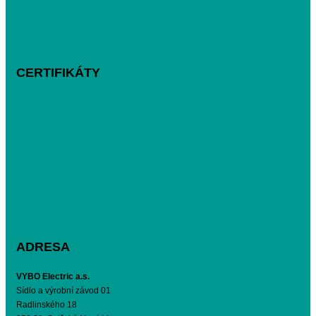
CERTIFIKÁTY
ADRESA
VYBO Electric a.s.
Sídlo a výrobní závod 01
Radlinského 18