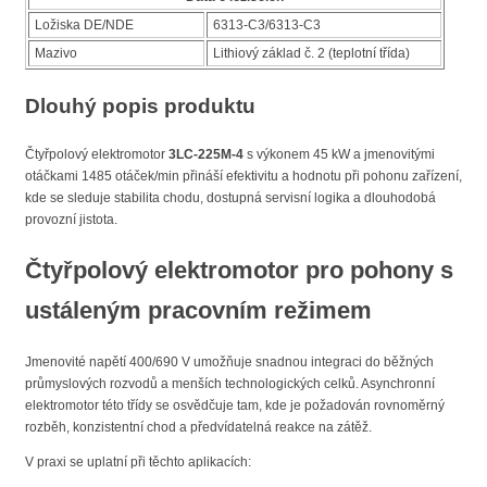
Ložiska DE/NDE
6313-C3/6313-C3
Mazivo
Lithiový základ č. 2 (teplotní třída)
Dlouhý popis produktu
Čtyřpolový elektromotor
3LC-225M-4
s výkonem 45 kW a jmenovitými
otáčkami 1485 otáček/min přináší efektivitu a hodnotu při pohonu zařízení,
kde se sleduje stabilita chodu, dostupná servisní logika a dlouhodobá
provozní jistota.
Čtyřpolový elektromotor pro pohony s
ustáleným pracovním režimem
Jmenovité napětí 400/690 V umožňuje snadnou integraci do běžných
průmyslových rozvodů a menších technologických celků. Asynchronní
elektromotor této třídy se osvědčuje tam, kde je požadován rovnoměrný
rozběh, konzistentní chod a předvídatelná reakce na zátěž.
V praxi se uplatní při těchto aplikacích: