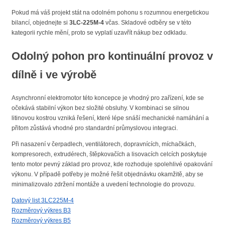
Pokud má váš projekt stát na odolném pohonu s rozumnou energetickou
bilancí, objednejte si
3LC-225M-4
včas. Skladové odběry se v této
kategorii rychle mění, proto se vyplatí uzavřít nákup bez odkladu.
Odolný pohon pro kontinuální provoz v
dílně i ve výrobě
Asynchronní elektromotor této koncepce je vhodný pro zařízení, kde se
očekává stabilní výkon bez složité obsluhy. V kombinaci se silnou
litinovou kostrou vzniká řešení, které lépe snáší mechanické namáhání a
přitom zůstává vhodné pro standardní průmyslovou integraci.
Při nasazení v čerpadlech, ventilátorech, dopravnících, míchačkách,
kompresorech, extrudérech, štěpkovačích a lisovacích celcích poskytuje
tento motor pevný základ pro provoz, kde rozhoduje spolehlivé opakování
výkonu. V případě potřeby je možné řešit objednávku okamžitě, aby se
minimalizovalo zdržení montáže a uvedení technologie do provozu.
Datový list 3LC225M-4
Rozměrový výkres B3
Rozměrový výkres B5