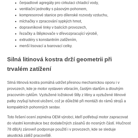
čerpadlové agregáty pro cirkulaci chladicí vody,
ventilační jednotky s pásovým pohonem,
kompresorové stanice pro dílenské rozvody vzduchu,
míchačky v zpracování sypkých hmot,
dopravníkové linky v balicích provozech,
řezačky a štěpkovače v dřevozpracující výrobě,
extrudéry s konstantním zatížením,
menší lisovací a tvarovací celky.
Silná litinová kostra drží geometrii při
trvalém zatížení
Silná litinová kostra pomáhá udržet přesnou mechanickou oporu i v
provozech, kde je motor vystaven vibracím, častým startům a dlouhým
pracovním cyklům. Vyztužené ložiskové štíty z litiny a vyztužené litinové
patky zvyšují tuhost uložení, což je důležité při montáži do rámů strojů a
kompaktních pohonných sestav.
Toto řešení ocení zejména OEM výrobci, kteří potřebují motor zapracovat
do vlastní konstrukce bez dodatečných zásahů do nosných částí. Hlučnost
78 dB(A) zároveň podporuje použití i v provozech, kde se sleduje
akustická zátěž pracoviště.