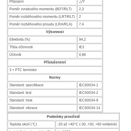
Připojení
△/Y
Poměr zvratového momentu (BDT/RLT)
2,3
Poměr rozběhového momentu (LRT/RLT)
2
Poměr rozběhového proudu (LRA/RLA)
7,4
Výkonnost
Efektivita (%)
94,2
Třída účinnosti
IE3
Účinník
0,86
Příslušenství
3 × PTC termistor
Normy
Standard: specifikace
IEC60034-1
Standard: test
IEC60034-2
Standard: hluk
IEC60034-9
Standard: vibrace
IEC60034-14
Podmínky prostředí
Teplota okolí (°C)
-20 až +40°C (-30, +50, +60 volitelné)