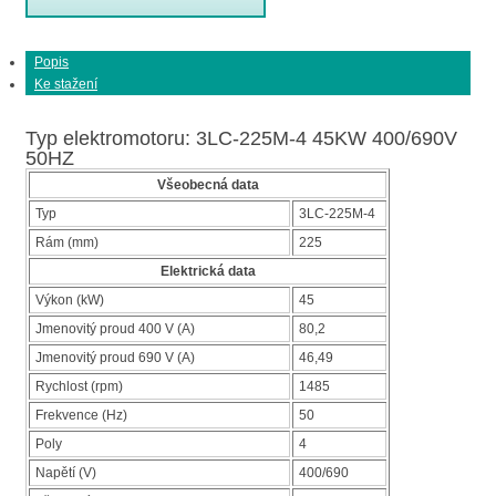
Popis
Ke stažení
Typ elektromotoru: 3LC-225M-4 45KW 400/690V
50HZ
Všeobecná data
Typ
3LC-225M-4
Rám (mm)
225
Elektrická data
Výkon (kW)
45
Jmenovitý proud 400 V (A)
80,2
Jmenovitý proud 690 V (A)
46,49
Rychlost (rpm)
1485
Frekvence (Hz)
50
Poly
4
Napětí (V)
400/690