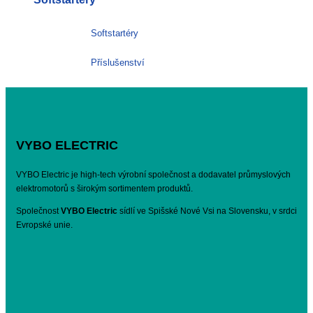
Softstartéry
Příslušenství
VYBO ELECTRIC
VYBO Electric je high-tech výrobní společnost a dodavatel průmyslových
elektromotorů s širokým sortimentem produktů.
Společnost
VYBO Electric
sídlí ve Spišské Nové Vsi na Slovensku, v srdci
Evropské unie.