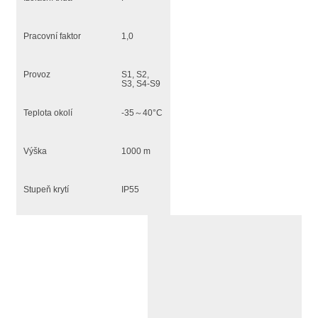
Pracovní faktor
1,0
Provoz
S1, S2,
S3, S4-S9
Teplota okolí
-35～40°C
Výška
1000 m
Stupeň krytí
IP55