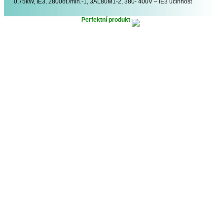
0,75kW, IE3, 2800ot./min.-1, 3AL80M1-2, 380- 400V – IE3 účinnost
Perfektní produkt