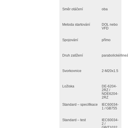
Směr otáčení
oba
Metoda startování
DOL nebo
VFD
Spojování
přímo
Druh zatížení
parabolické/lineá
Svorkovnice
2-M20x1.5
Ložiska
DE-6204-
2RZ /
NDE6204-
2RZ
Standard – specifikace
IEC60034-
1 / GB755
Standard – test
IEC60034-
2 /
GB/T1032