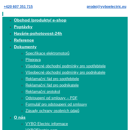
Skip
+420 607 351 715
prodej@vyboelectric.eu
to
content
Skip
Obchod /produkty/ e-shop
to
Poptávky
content
Havárie-pohotovost-24h
Reference
Dokumenty
Specifikace elektromotorů
Přeprava
Všeobecné obchodní podmínky pro spotřebitele
Všeobecné obchodní podmínky pro podnikatele
Reklamační řád pro spotřebitele
Reklamační řád pro podnikatele
Reklamační protokol
Odstoupení od smlouvy – PDF
Formulář pro odstoupení od smlouvy
Zásady ochrany osobních údajů
O nás
VYBO Electric informace