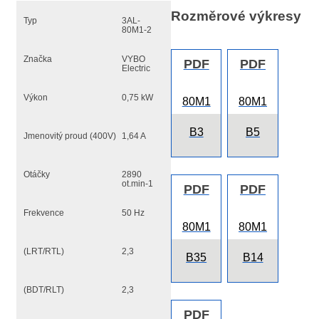
Rozměrové výkresy
Typ
3AL-
80M1-2
Značka
VYBO
PDF
PDF
Electric
Výkon
0,75 kW
80M1
80M1
B3
B5
Jmenovitý proud (400V)
1,64 A
Otáčky
2890
ot.min-1
PDF
PDF
Frekvence
50 Hz
80M1
80M1
(LRT/RTL)
2,3
B35
B14
(BDT/RLT)
2,3
PDF