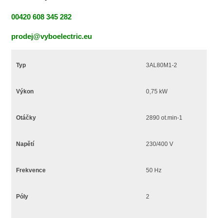
00420 608 345 282
prodej@vyboelectric.eu
Typ
3AL80M1-2
Výkon
0,75 kW
Otáčky
2890 ot.min-1
Napětí
230/400 V
Frekvence
50 Hz
Póly
2