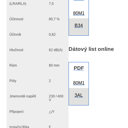
(LRA/RLA)
7,0
80M1
Účinnost
80,7 %
B34
Účinník
0,82
Dátový list online
Hlučnost
62 dB(A)
Rám
80 mm
PDF
Póly
2
80M1
3AL
Jmenovité napětí
230 / 400
V
Připojení
△/Y
Izolační třída
F