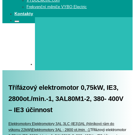
VYBOElectric.com
Frekvenční měniče VYBO Electric
Kontakty
Search
Search
for:
Třífázový elektromotor 0,75kW, IE3,
2800ot./min.-1, 3AL80M1-2, 380- 400V
– IE3 účinnost
Elektromotory
Elektromotory
Elektromotory 3AL,3LC (IE3)
3AL (hliníkový rám do
výkonu 22kW)
Elektromotory 3AL - 2800 ot./min. -1
Třífázový elektromotor