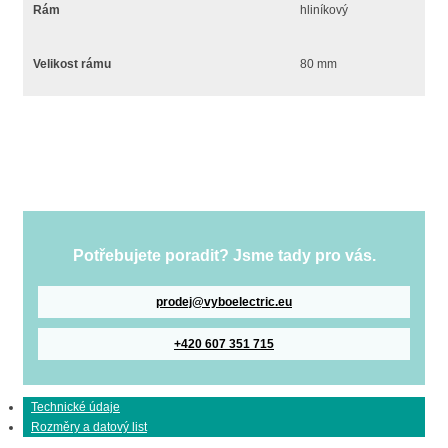
Rám
hliníkový
Velikost rámu
80 mm
Potřebujete poradit? Jsme tady pro vás.
prodej@vyboelectric.eu
+420 607 351 715
Technické údaje
Rozměry a datový list