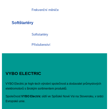
Frekvenční měniče
Softštartéry
Softstartéry
Příslušenství
VYBO ELECTRIC
VYBO Electric je high-tech výrobní společnost a dodavatel průmyslových
elektromotorů s širokým sortimentem produktů.
Společnost
VYBO Electric
sídlí ve Spišské Nové Vsi na Slovensku, v srdci
Evropské unie.