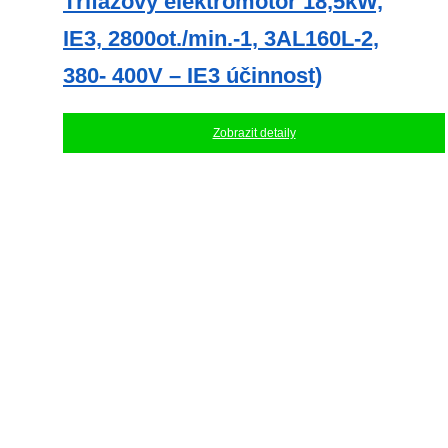
Třífázový elektromotor 18,5kW,
IE3, 2800ot./min.-1, 3AL160L-2,
380- 400V – IE3 účinnost)
Zobrazit detaily