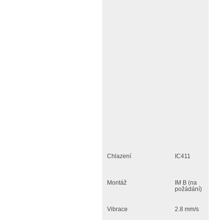
Chlazení
IC411
Montáž
IM B (na
požádání)
Vibrace
2.8 mm/s