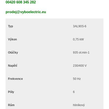
00420 608 345 282
prodej@vyboelectric.eu
Typ
3AL90S-6
Výkon
0,75 kW
Otáčky
935 ot.min-1
Napětí
230/400 V
Frekvence
50 Hz
Póly
6
Rám
hliníkový