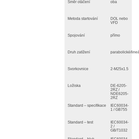
Směr otáčení
oba
Metoda startování
DOL nebo
VFD
Spojování
přímo
Druh zatížení
parabolické/lineá
Svorkovnice
2-M25x1.5
Ložiska
DE-6205-
2RZ /
NDE6205-
2RZ
Standard – specifikace
IEC60034-
1 / GB755
Standard – test
IEC60034-
2 /
GB/T1032
Standard – hluk
IEC60034-