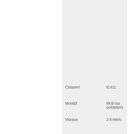
Chlazení
IC411
Montáž
IM B (na
požádání)
Vibrace
2.8 mm/s