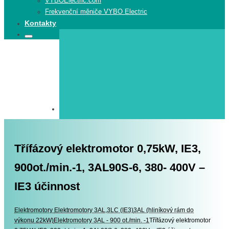
VYBOElectric.com
Frekvenční měniče VYBO Electric
Kontakty
Search
Search
for:
Třífázový elektromotor 0,75kW, IE3,
900ot./min.-1, 3AL90S-6, 380- 400V –
IE3 účinnost
Elektromotory
Elektromotory
Elektromotory 3AL,3LC (IE3)
3AL (hliníkový rám do
výkonu 22kW)
Elektromotory 3AL - 900 ot./min. -1
Třífázový elektromotor