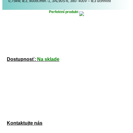
0,75kW, IE3, 900ot./min.-1, 3AL90S-6, 380- 400V – IE3 účinnost
Perfektní produkt
Dostupnosť:
Na sklade
Kontaktujte nás