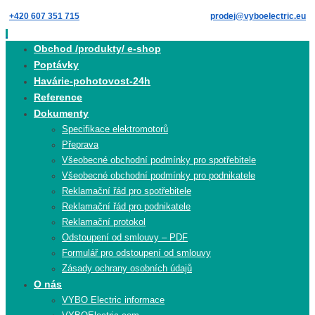
Skip
+420 607 351 715
prodej@vyboelectric.eu
to
content
Skip
Obchod /produkty/ e-shop
to
Poptávky
content
Havárie-pohotovost-24h
Reference
Dokumenty
Specifikace elektromotorů
Přeprava
Všeobecné obchodní podmínky pro spotřebitele
Všeobecné obchodní podmínky pro podnikatele
Reklamační řád pro spotřebitele
Reklamační řád pro podnikatele
Reklamační protokol
Odstoupení od smlouvy – PDF
Formulář pro odstoupení od smlouvy
Zásady ochrany osobních údajů
O nás
VYBO Electric informace