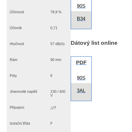
90S
Účinnost
78,9 %
B34
Účinník
0,71
Dátový list online
Hlučnost
57 dB(A)
Rám
90 mm
PDF
Póly
6
90S
3AL
Jmenovité napětí
230 / 400
V
Připojení
△/Y
Izolační třída
F