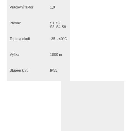
Pracovní faktor
1,0
Provoz
S1, S2,
S3, S4-S9
Teplota okolí
-35～40°C
Výška
1000 m
Stupeň krytí
IP55