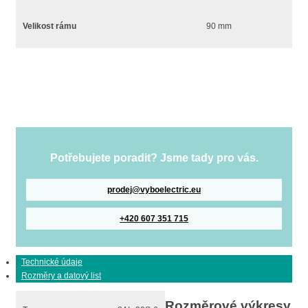
Velikost rámu
90 mm
Potřebujete poradit? Jsme tady pro vás.
prodej@vyboelectric.eu
+420 607 351 715
Technické údaje
Rozměry a datový list
Rozměrové výkresy