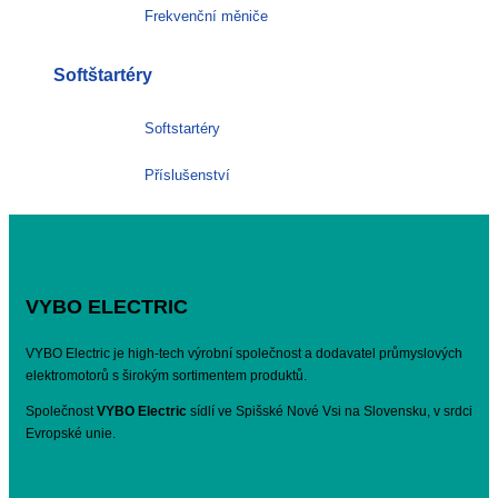
Frekvenční měniče
Softštartéry
Softstartéry
Příslušenství
VYBO ELECTRIC
VYBO Electric je high-tech výrobní společnost a dodavatel průmyslových
elektromotorů s širokým sortimentem produktů.
Společnost
VYBO Electric
sídlí ve Spišské Nové Vsi na Slovensku, v srdci
Evropské unie.