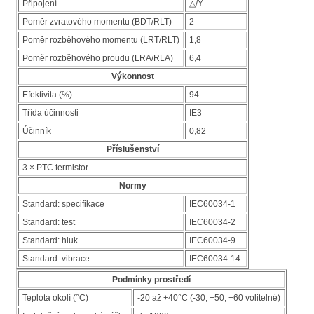
Připojení
△/Y
Poměr zvratového momentu (BDT/RLT)
2
Poměr rozběhového momentu (LRT/RLT)
1,8
Poměr rozběhového proudu (LRA/RLA)
6,4
Výkonnost
Efektivita (%)
94
Třída účinnosti
IE3
Účinník
0,82
Příslušenství
3 × PTC termistor
Normy
Standard: specifikace
IEC60034-1
Standard: test
IEC60034-2
Standard: hluk
IEC60034-9
Standard: vibrace
IEC60034-14
Podmínky prostředí
Teplota okolí (°C)
-20 až +40°C (-30, +50, +60 volitelné)