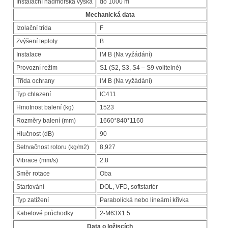
Instalační nadmorská výška
do 1000 m
Mechanická data
Izolační trída
F
Zvýšení teploty
B
Instalace
IM B (Na vyžádání)
Provozní režim
S1 (S2, S3, S4 – S9 volitelné)
Třída ochrany
IM B (Na vyžádání)
Typ chlazení
IC411
Hmotnost balení (kg)
1523
Rozměry balení (mm)
1660*840*1160
Hlučnost (dB)
90
Setrvačnost rotoru (kg/m2)
8,927
Vibrace (mm/s)
2.8
Směr rotace
Oba
Startování
DOL, VFD, softstartér
Typ zatížení
Parabolická nebo lineární křivka
Kabelové průchodky
2-M63X1.5
Data o ložiscích