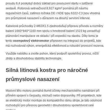
proudu 6,4 poskytují dobrý základ pro posouzení startu v zatížené
sestavě. Rotorová setrvačnost 8,927 kg/m² pomáhá při návrhu
regulačních časů, zatímco ložiska DE i NDE typu 6322-C3 jsou vhodná
pro průmyslové nasazení s důrazem na dlouhý servisní interval.
Kabelové průchodky 2-M63X1.5 zjednodušují přípravu přívodu a rozměry
balení 1660*840*1160 mm spolu s hmotností balení 1523 kg usnadňují
plánování manipulace ve skladu i při expedici na stavbu. Díky tomu je
tento
osempolový elektromotor
připraven na integraci do projektů, kde
má rozhodovat výkon, energetická efektivnost a robustní provozní rezerva.
Využijte nabídku a zvolte pohon, který podpoří spolehlivý provoz, nižší
ztráty a dlouhodobou stabilitu technologie.
Silná litinová kostra pro náročné
průmyslové nasazení
Masivní tělo motoru pomáhá tlumit účinky mechanického namáhání při
přímém spojení s čerpadly, míchači nebo dopravníky. Při projektech, kde
se elektrický motor montuje do kompaktního rámu stroje, je tato odolnost
rozhodující pro přesnou geometrii i dlouhodobou spolehlivost celé