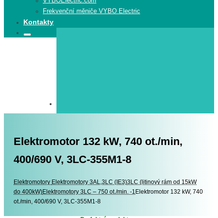
VYBOElectric.com
Frekvenční měniče VYBO Electric
Kontakty
Search
Search
for:
Elektromotor 132 kW, 740 ot./min,
400/690 V, 3LC-355M1-8
Elektromotory
Elektromotory
Elektromotory 3AL,3LC (IE3)
3LC (litinový rám od 15kW
do 400kW)
Elektromotory 3LC – 750 ot./min. -1
Elektromotor 132 kW, 740
ot./min, 400/690 V, 3LC-355M1-8