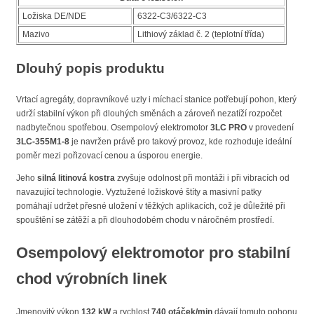
Ložiska DE/NDE
6322-C3/6322-C3
Mazivo
Lithiový základ č. 2 (teplotní třída)
Dlouhý popis produktu
Vrtací agregáty, dopravníkové uzly i míchací stanice potřebují pohon, který
udrží stabilní výkon při dlouhých směnách a zároveň nezatíží rozpočet
nadbytečnou spotřebou. Osempolový elektromotor
3LC PRO
v provedení
3LC-355M1-8
je navržen právě pro takový provoz, kde rozhoduje ideální
poměr mezi pořizovací cenou a úsporou energie.
Jeho
silná litinová kostra
zvyšuje odolnost při montáži i při vibracích od
navazující technologie. Vyztužené ložiskové štíty a masivní patky
pomáhají udržet přesné uložení v těžkých aplikacích, což je důležité při
spouštění se zátěží a při dlouhodobém chodu v náročném prostředí.
Osempolový elektromotor pro stabilní
chod výrobních linek
Jmenovitý výkon
132 kW
a rychlost
740 otáček/min
dávají tomuto pohonu