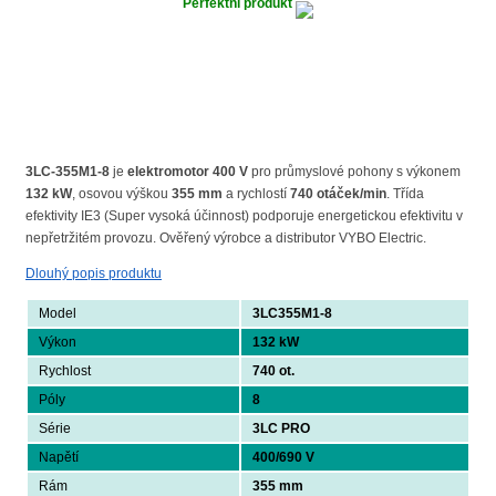
Perfektní produkt
3LC-355M1-8
je
elektromotor 400 V
pro průmyslové pohony s výkonem
132 kW
, osovou výškou
355 mm
a rychlostí
740 otáček/min
. Třída
efektivity IE3 (Super vysoká účinnost) podporuje energetickou efektivitu v
nepřetržitém provozu. Ověřený výrobce a distributor VYBO Electric.
Dlouhý popis produktu
Model
3LC355M1-8
Výkon
132 kW
Rychlost
740 ot.
Póly
8
Série
3LC PRO
Napětí
400/690 V
Rám
355 mm