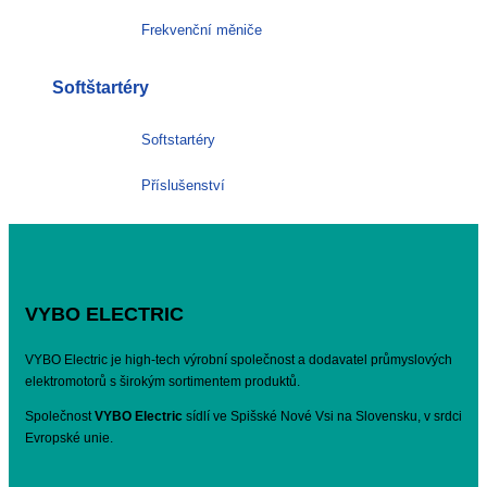
Frekvenční měniče
Softštartéry
Softstartéry
Příslušenství
VYBO ELECTRIC
VYBO Electric je high-tech výrobní společnost a dodavatel průmyslových
elektromotorů s širokým sortimentem produktů.
Společnost
VYBO Electric
sídlí ve Spišské Nové Vsi na Slovensku, v srdci
Evropské unie.