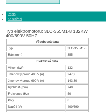
Popis
Ke stažení
Typ elektromotoru: 3LC-355M1-8 132KW
400/690V 50HZ
Všeobecná data
Typ
3LC-355M1-8
Rám (mm)
355
Elektrická data
Výkon (kW)
132
Jmenovitý proud 400 V (A)
247,2
Jmenovitý proud 690 V (A)
143,30
Rychlost (rpm)
740
Frekvence (Hz)
50
Poly
8
Napětí (V)
400/690