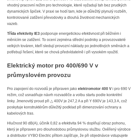
vhodný pracovní režim pro technologie, které vyžadují tah bez prudkých
dynamických špiček. V praxi se hodí tam, kde je důležitý plynulý rozběh,
kontrolované zatížení převodovky a dlouhá životnost mechanických
vazeb.
Třída efektivity IE3
podporuje energetickou efektivnost při běžném i
měnícím se zatížení. To ocení zejména střední podniky a provozovatelé
velkých továren, kteří sledují provozní náklady po jednotlivých směnách a
potřebují řešení, které se chová předvídatelně i při vysokém využití.
Elektrický motor pro 400/690 V v
průmyslovém provozu
Pro zapojení do rozvodů je připraven jako
elektromotor 400 V
i pro 690 V
režim, což usnadňuje návrh rozvaděče a volbu startu podle konkrétní
linky. Jmenovitý proud při △ 400V je 247,2 A a při Y 690V je 143,3 A, což
poskytuje konstruktérům důležitý podklad při dimenzování ochrany a
kabelových tras.
Hlučnost 90 dB(A), účiník 0,82 a efektivita 94 % doplňují obraz pohonu,
který je připraven pro dlouhodobou průmyslovou službu. Ověřený výrobce
a distributor VYBO Electric přitom zajišťuje, že při objednávce vstupujete