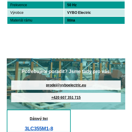
Frekvence
50 Hz
Výrobce
VYBO Electric
Materiál rámu
litina
Potřebujete poradit? Jsme tady pro vás.
prodej@vyboelectric.eu
+420 607 351 715
Dátový list
3LC355M1-8