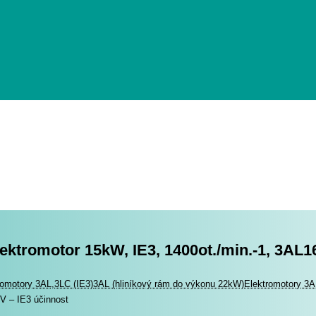
lektromotor 15kW, IE3, 1400ot./min.-1, 3AL1
romotory
romotory 3AL,3LC (IE3)
3AL (hliníkový rám do výkonu 22kW)
Elektromotory 3AL
V – IE3 účinnost