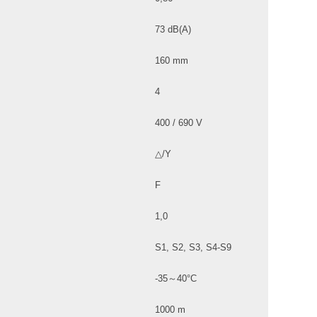
73 dB(A)
160 mm
4
400 / 690 V
△/Y
F
1,0
S1, S2, S3, S4-S9
-35～40°C
1000 m