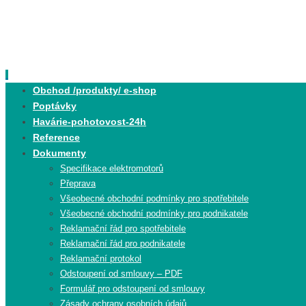
Skip
to
content
Skip
Obchod /produkty/ e-shop
to
Poptávky
content
Havárie-pohotovost-24h
Reference
Dokumenty
Specifikace elektromotorů
Přeprava
Všeobecné obchodní podmínky pro spotřebitele
Všeobecné obchodní podmínky pro podnikatele
Reklamační řád pro spotřebitele
Reklamační řád pro podnikatele
Reklamační protokol
Odstoupení od smlouvy – PDF
Formulář pro odstoupení od smlouvy
Zásady ochrany osobních údajů