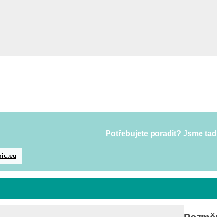
Potřebujete poradit? Jsme tad
ric.eu