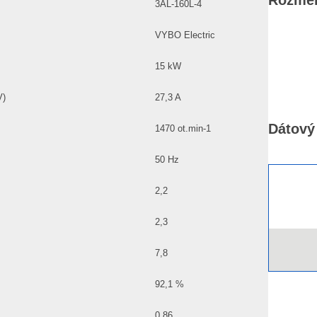
Rozměr
3AL-160L-4
VYBO Electric
15 kW
V)
27,3 A
Dátový 
1470 ot.min-1
50 Hz
2,2
2,3
7,8
92,1 %
0,86