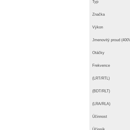
Typ
Značka
Výkon
Jmenovitý proud (400
Otáčky
Frekvence
(LRT/RTL)
(BDT/RLT)
(LRA/RLA)
Účinnost
Účinník