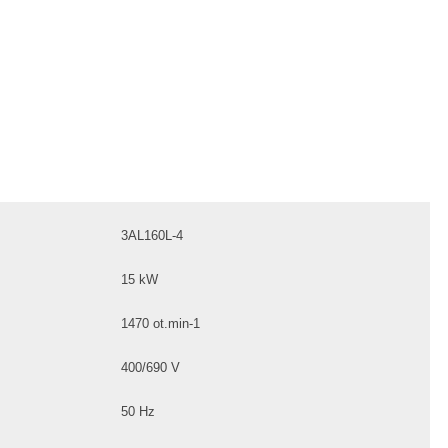
3AL160L-4
15 kW
1470 ot.min-1
400/690 V
50 Hz