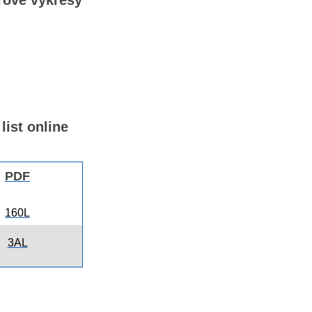
ové výkresy
list online
PDF
160L
3AL