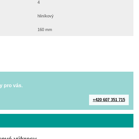
4
hliníkový
160 mm
y pro vás.
+420 607 351 715