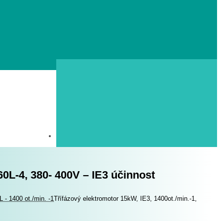
60L-4, 380- 400V – IE3 účinnost
 - 1400 ot./min. -1
Třífázový elektromotor 15kW, IE3, 1400ot./min.-1,