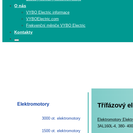
O nás
VYBO Electric informace
VYBOElectric.com
Frekvenční měniče VYBO Electric
Kontakty
Search
Search
for:
Elektromotory
Třífázový e
3000 ot. elektromotory
Elekt
Elektromotory
Elekt
3AL160L-4, 380- 400
1500 ot. elektromotory