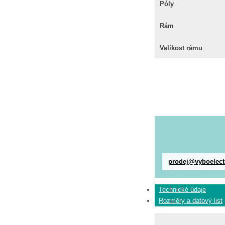
Póly
Rám
Velikost rámu
prodej@vyboelect
Technické údaje
Rozměry a datový list